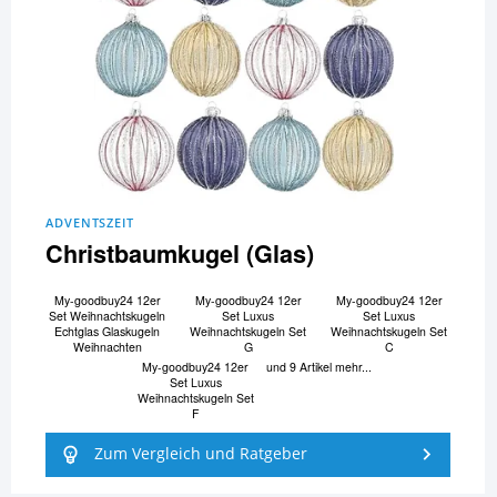
ADVENTSZEIT
Christbaumkugel (Glas)
My-goodbuy24 12er
My-goodbuy24 12er
My-goodbuy24 12er
Set Weihnachtskugeln
Set Luxus
Set Luxus
Echtglas Glaskugeln
Weihnachtskugeln Set
Weihnachtskugeln Set
Weihnachten
G
C
My-goodbuy24 12er
und 9 Artikel mehr...
Set Luxus
Weihnachtskugeln Set
F
Zum Vergleich und Ratgeber