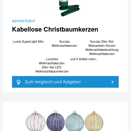
ADVENTSZEIT
Kabellose Christbaumkerzen
Lumix SuperLight Mini
SunJas
SunJas 30er Rot
Weihnachtskerzen
Weinachten Kerzen
Weihnachtsbeleuchtung
Weihnachtskerzen
Lunartec
und 5 Artikel mehr...
Weihnachtskerzen:
20er-Set LED-
Weihnachtsbaumkerzen
Zum Vergleich und Ratgeber