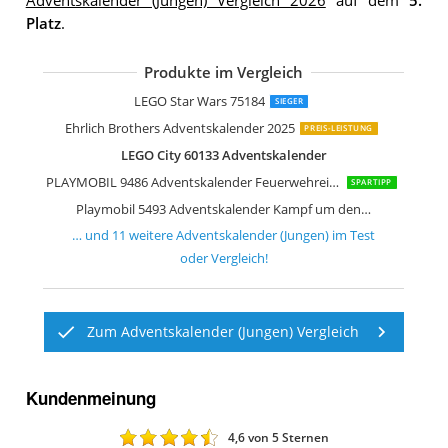
Adventskalender (Jungen) Vergleich 2026
auf dem
5.
Platz
.
Produkte im Vergleich
Clementoni Ehrlich Brothers Advents
Schleich 97702 Adventskalender Wild L
Schleich 97152 Adventskalender Dinos
LEGO Star Wars 75184
SIEGER
Ehrlich Brothers Adventskalender 2025
PREIS-LEISTUNG
LEGO City 60133 Adventskalender
PLAYMOBIL 9486 Adventskalender Feuerwehreinsatz auf der Baustelle
SPARTIPP
Playmobil 5493 Adventskalender Kampf um den Drachenschatz
… und
11
weitere
Adventskalender (Jungen)
im Test
oder Vergleich!
Zum Adventskalender (Jungen) Vergleich
Kundenmeinung
4,6
von 5 Sternen