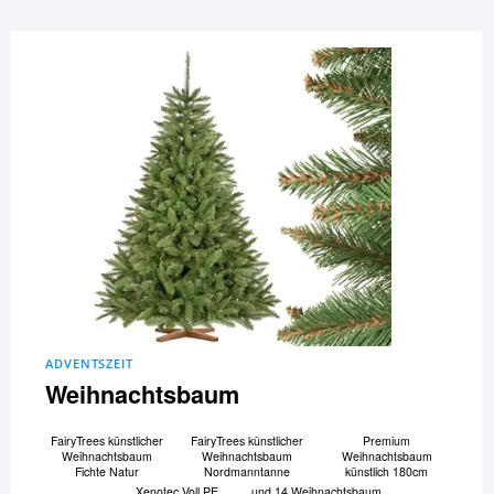
ADVENTSZEIT
Weihnachtsbaum
FairyTrees künstlicher
FairyTrees künstlicher
Premium
Weihnachtsbaum
Weihnachtsbaum
Weihnachtsbaum
Fichte Natur
Nordmanntanne
künstlich 180cm
Xenotec Voll PE
und 14 Weihnachtsbaum