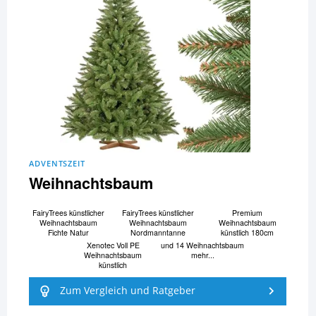
ADVENTSZEIT
Weihnachtsbaum
FairyTrees künstlicher
FairyTrees künstlicher
Premium
Weihnachtsbaum
Weihnachtsbaum
Weihnachtsbaum
Fichte Natur
Nordmanntanne
künstlich 180cm
Xenotec Voll PE
und 14 Weihnachtsbaum
Weihnachtsbaum
mehr...
künstlich
Zum Vergleich und Ratgeber