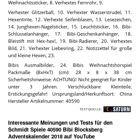
Weihnachtssticker, 8. Verhextes Fernrohr, 9.
Verhexter Glitzerball, 10. Verhexter Wasserstrudel, 11.
Hexentinte, 12. Verhexte Seifenblasen, 13. Lesezeichen,
14. Junghexen-Nagelsticker, 15. Leuchtsticker, 16. Bibi-
Schlüsselanhänger, 17. Bibi-Geschenkanhänger, 18.
Bleistift mit Hex-hex!, 19. Bibi-Radierer, 20. Verhextes
Bild, 21. Verhexter Liebesring, 22. Notizzettel für große
und kleine Hexen, 23.
Bibis Ausmalbilder, 24. Bibis Weihnachtshörspiel
Packmaße (BxHxT) (cm): 28 x 8 x 38 cm
Sicherheitshinweise: ACHTUNG! Nicht geeignet für Kinder
unter 3 Jahren. Verschluckbare Kleinteile.
Erstickungsgefahr! Ursprungsland/Herkunftsort: China
Hersteller Artikelnummer: 40590
TEXTQUELLE:
S
A
Interessante Meinungen und Tests für den
T
Schmidt Spiele 40590 Bibi Blocksberg
U
Adventskalender 2018 auf YouTube