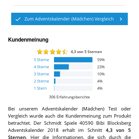
Zum Adventskalender (Mädchen) Vergleich
Kundenmeinung
4,3
von 5 Sternen
5
Sterne
59
%
4
Sterne
23
%
3
Sterne
10
%
2
Sterne
4
%
1
Stern
4
%
306
Erfahrungsberichte
Bei unserem
Adventskalender (Mädchen)
Test oder
Vergleich wurde auch die Kundenmeinung zum Produkt
betrachtet.
Der
Schmidt Spiele 40590 Bibi Blocksberg
Adventskalender 2018
erhält im Schnitt
4,3
von 5
Sternen
. Hier die Informationen, die sich durch die