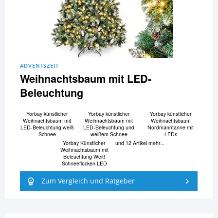
ADVENTSZEIT
Weihnachtsbaum mit LED-
Beleuchtung
Yorbay künstlicher
Yorbay künstlicher
Yorbay künstlicher
Weihnachtsbaum mit
Weihnachtsbaum mit
Weihnachtsbaum
LED-Beleuchtung weiß
LED-Beleuchtung und
Nordmanntanne mit
Schnee
weißem Schnee
LEDs
Yorbay Künstlicher
und 12 Artikel mehr...
Weihnachtsbaum mit
Beleuchtung Weiß
Schneeflocken LED
Zum Vergleich und Ratgeber