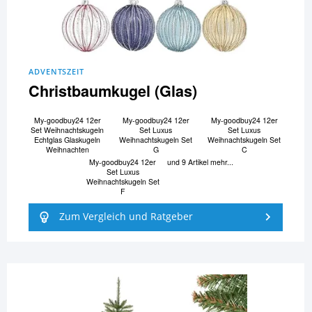
ADVENTSZEIT
Christbaumkugel (Glas)
My-goodbuy24 12er
My-goodbuy24 12er
My-goodbuy24 12er
Set Weihnachtskugeln
Set Luxus
Set Luxus
Echtglas Glaskugeln
Weihnachtskugeln Set
Weihnachtskugeln Set
Weihnachten
G
C
My-goodbuy24 12er
und 9 Artikel mehr...
Set Luxus
Weihnachtskugeln Set
F
Zum Vergleich und Ratgeber