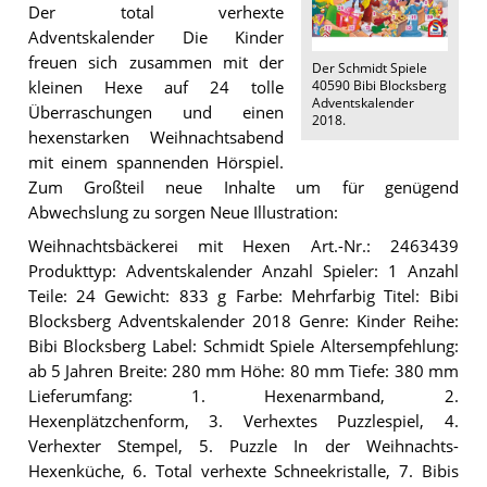
Der total verhexte
Adventskalender Die Kinder
freuen sich zusammen mit der
Der
Schmidt Spiele
40590 Bibi Blocksberg
kleinen Hexe auf 24 tolle
Adventskalender
Überraschungen und einen
2018
.
hexenstarken Weihnachtsabend
mit einem spannenden Hörspiel.
Zum Großteil neue Inhalte um für genügend
Abwechslung zu sorgen Neue Illustration:
Weihnachtsbäckerei mit Hexen Art.-Nr.: 2463439
Produkttyp: Adventskalender Anzahl Spieler: 1 Anzahl
Teile: 24 Gewicht: 833 g Farbe: Mehrfarbig Titel: Bibi
Blocksberg Adventskalender 2018 Genre: Kinder Reihe:
Bibi Blocksberg Label: Schmidt Spiele Altersempfehlung:
ab 5 Jahren Breite: 280 mm Höhe: 80 mm Tiefe: 380 mm
Lieferumfang: 1. Hexenarmband, 2.
Hexenplätzchenform, 3. Verhextes Puzzlespiel, 4.
Verhexter Stempel, 5. Puzzle In der Weihnachts-
Hexenküche, 6. Total verhexte Schneekristalle, 7. Bibis