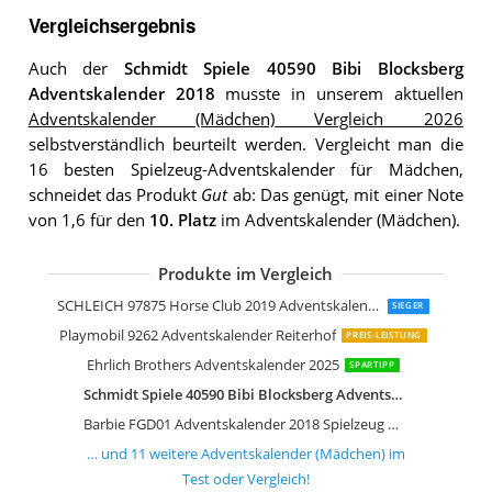
Vergleichsergebnis
Auch der
Schmidt Spiele 40590 Bibi Blocksberg
Adventskalender 2018
musste in unserem aktuellen
Adventskalender (Mädchen) Vergleich 2026
selbstverständlich beurteilt werden. Vergleicht man die
16 besten Spielzeug-Adventskalender für Mädchen,
schneidet das Produkt
Gut
ab: Das genügt, mit einer Note
von 1,6 für den
10. Platz
im Adventskalender (Mädchen).
Produkte im Vergleich
Clementoni Ehrlich Brothers Advents
Schleich 97447 Adventskalender Pfer
Schleich 97780 Horse Club Adventska
LEGO Friends 41326 Adventskalender
Playmobil 6626 Adventskalender Ankl
LEGO Friends 3316 Adventskalender
matrasa Einhorn Körperpflege Advent
SCHLEICH 97875 Horse Club 2019 Adventskalender
SIEGER
Playmobil 9262 Adventskalender Reiterhof
PREIS-LEISTUNG
Ehrlich Brothers Adventskalender 2025
SPARTIPP
Schmidt Spiele 40590 Bibi Blocksberg Adventskalender 2018
Barbie FGD01 Adventskalender 2018 Spielzeug Weihnachtskalender
… und
11
weitere
Adventskalender (Mädchen)
im
Test oder Vergleich!