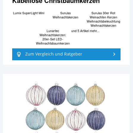
Kabellose Christbaumkerzen
Lumix SuperLight Mini
SunJas
SunJas 30er Rot
Weihnachtskerzen
Weinachten Kerzen
Weihnachtsbeleuchtung
Weihnachtskerzen
Lunartec
und 5 Artikel mehr...
Weihnachtskerzen:
20er-Set LED-
Weihnachtsbaumkerzen
Zum Vergleich und Ratgeber