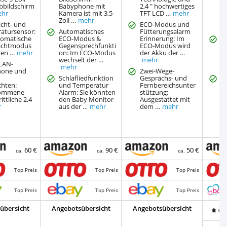
bbildschirm
Babyphone mit
2,4 " hochwertiges
s
ehr
Kamera ist mit 3,5-
TFT LCD …
mehr
V
Zoll …
mehr
K
icht- und
ECO-Modus und
atursensor:
Automatisches
Fütterungsalarm
tomatische
ECO-Modus &
Erinnerung: Im
L
ichtmodus
Gegensprechfunkti
ECO-Modus wird
H
ren …
mehr
on: Im ECO-Modus
der Akku der …
I
wechselt der …
mehr
L
LAN-
mehr
H
hone und
Zwei-Wege-
Schlafliedfunktion
Gesprächs- und
T
chten:
und Temperatur
Fernbereichsunter
N
ommene
Alarm: Sie könnten
stützung:
-
ittliche 2,4
den Baby Monitor
Ausgestattet mit
T
r
aus der …
mehr
dem …
mehr
N
, 
60 €
90 €
50 €
ca.
ca.
ca.
Top Preis
Top Preis
Top Preis
Top Preis
Top Preis
Top Preis
übersicht
Angebotsübersicht
Angebotsübersicht