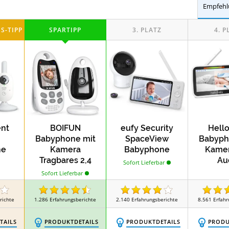
m Vergleich
Empfehl
Test
Test
Musik Mobiles
Spielbögen
Babyde
Test
Test
aschen
Baby Mobiles
Lammfellfußsäc
Test
Test
n
Treppenschutzrollos
Herdschutzgit
ent
BOIFUN
eufy Security
Hell
Babyphone mit
SpaceView
Babyph
ne
Kamera
Babyphone
Kamer
Tragbares 2,4
Au
Sofort Lieferbar
Ghz Nachtsicht-
Sofort Lieferbar
Video-Babyfon
Vox-Funktion
richte
1.286
Erfahrungsberichte
2.140
Erfahrungsberichte
8.561
Erfahr
TAILS
PRODUKTDETAILS
PRODUKTDETAILS
PRODU