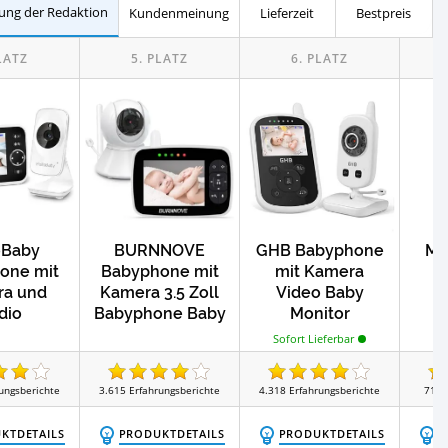
ung der Redaktion
Kundenmeinung
Lieferzeit
Bestpreis
Test
Test
cken
Wärmekuscheltiere
Test
Test
ke
Baby Laufställe
Test
Test
Test
ter
Babyschaukel
Lerntürme
oBaby
BURNNOVE
GHB Babyphone
Ma
one mit
Babyphone mit
mit Kamera
B
a und
Kamera 3.5 Zoll
Video Baby
B
dio
Babyphone Baby
Monitor
So
Monitor
Sofort Lieferbar
ungsberichte
3.615
Erfahrungsberichte
4.318
Erfahrungsberichte
713
KTDETAILS
PRODUKTDETAILS
PRODUKTDETAILS
P