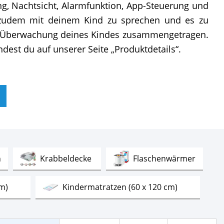
, Nachtsicht, Alarmfunktion, App-Steuerung und
s zudem mit deinem Kind zu sprechen und es zu
en Überwachung deines Kindes zusammengetragen.
est du auf unserer Seite „Produktdetails“.
Test
Test
Test
n
Krabbeldecke
Flaschenwärmer
Test
Test
cm)
Kindermatratzen (60 x 120 cm)
Test
Elektrische Milchpumpen