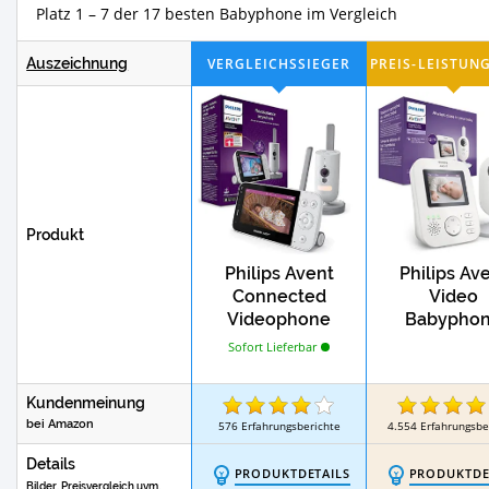
Platz 1 – 7 der 17 besten Babyphone i
Test
Test
Nomi Hochstühle
Stillkissen
Auszeichnung
Test
Tragbare Fläschchenwärmer
Babyfl
Test
Holz Laufgitter
Baby Krabbelmatte
Test
Babyfläschchenbereiter
Produkt
Philips Avent
Philips Av
Connected
Video
Videophone
Babypho
Sofort Lieferbar
Kundenmeinung
bei Amazon
576
Erfahrungsberichte
4.554
Erfahrungsbe
Details
PRODUKTDETAILS
PRODUKTDE
Bilder, Preisvergleich uvm.