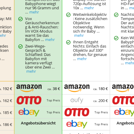
Babyphone wiegt
720p-Auflösung ist
HD-Far
pplung
nur 96 Gramm und
10x …
mehr
in …
m
…
mehr
Weitwinkelobjektiv
Nachts
lay: Mit
Vox
: Keine zusätzlichen
Temper
Geräuscherkennun
Objektive
Der au
unktion
g & Anti-Rauschen:
notwendig. Wenn
Nachts
hr Baby
Im VOX-Modus
sich Ihr Baby …
mit kla
ehr
warnt Sie das
mehr
Kein W
Babyfon …
mehr
Ihnen Entgeht
Babyp
Jedes
Zwei-Wege-
Nichts: Einfach das
einfach
cksen
Gespräch &
Objektiv auf 330°
einzuri
Schlaflied: Das
drehen, für genaue
Angen
n …
Babyfon mit
…
mehr
fortschr
kamera verfügt
…
meh
über eine Zwei …
mehr
192 €
38 €
180 €
a.
ca.
ca.
162 €
200 €
Top Preis
a.
ca.
185 €
Top Preis
Top Preis
a.
Angebotsübersicht
Angebots
186 €
Top Preis
a.