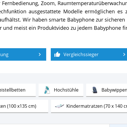
er Fernbedienung, Zoom, Raumtemperaturüberwachung
rechfunktion ausgestattete Modelle ermöglichen e
aufhältst. Wir haben smarte Babyphone zur sicher
r und meist ein Produktvideo zu jedem Babyphone find
tung
Vergleichssieger
Test
Test
eistellbetten
Hochstühle
Babywippe
Test
en (100 x135 cm)
Kindermatratzen (70 x 140 
Test
Test
Test
e
Babyphone
Dampfsterilisatoren