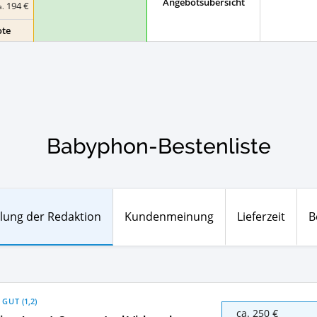
Angebotsübersicht
194 €
a.
ote
Babyphon-Bestenliste
lung der Redaktion
Kundenmeinung
Lieferzeit
B
 GUT
(
1,2
)
Philips
ca. 250 €