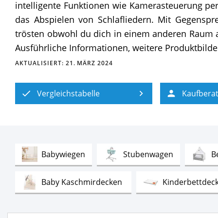
intelligente Funktionen wie Kamerasteuerung p
das Abspielen von Schlafliedern. Mit Gegensp
trösten obwohl du dich in einem anderen Raum 
Ausführliche Informationen, weitere Produktbilde
AKTUALISIERT:
21. MÄRZ 2024
Vergleichstabelle
Kaufbera
Test
Test
Babywiegen
Stubenwagen
B
Test
Baby Kaschmirdecken
Kinderbettdeck
Test
Treppenschutzgitter
Baby Lammfell