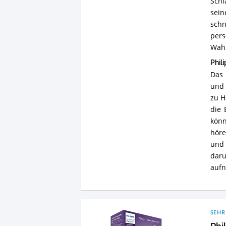
Schl
sein
schn
pers
Wahl
Phil
Das 
und 
zu H
die 
könn
höre
und 
dar
aufn
SEHR