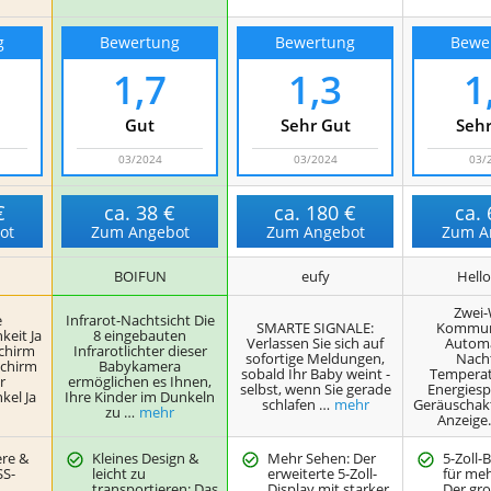
g
Bewertung
Bewertung
Bewe
1,7
1,3
1
Gut
Sehr Gut
Sehr
03/2024
03/2024
03/
€
ca.
38 €
ca.
180 €
ca.
ot
Zum Angebot
Zum Angebot
Zum A
BOIFUN
eufy
Hell
Zwei-
e
Infrarot-Nachtsicht Die
SMARTE SIGNALE:
Kommuni
keit Ja
8 eingebauten
Verlassen Sie sich auf
Automa
chirm
Infrarotlichter dieser
sofortige Meldungen,
Nacht
schirm
Babykamera
sobald Ihr Baby weint -
Temperat
r
ermöglichen es Ihnen,
selbst, wenn Sie gerade
Energies
kel Ja
Ihre Kinder im Dunkeln
schlafen …
mehr
Geräuschakt
zu …
mehr
Anzeige
ere &
Kleines Design &
Mehr Sehen: Der
5-Zoll-
SS-
leicht zu
erweiterte 5-Zoll-
für meh
transportieren: Das
Display mit starker
Der gro