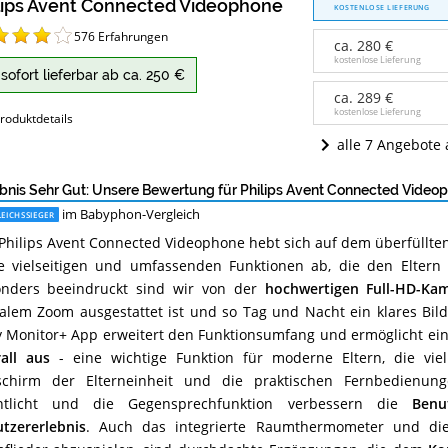
lips Avent Connected Videophone
Avent
KOSTENLOSE LIEFERUNG
Connected
576
Erfahrungen
Videophone
ca. 280 €
Angebote:
kostenlose Lieferung
sofort lieferbar ab ca. 250 €
Wo
ist
ca. 289 €
dieses
kostenlose Lieferung
roduktdetails
Babyphon
alle 7 Angebote
erhältlich?
bnis Sehr Gut: Unsere Bewertung für Philips Avent Connected Video
im Babyphon-Vergleich
EICHSSIEGER
Philips Avent Connected Videophone hebt sich auf dem überfüllt
e vielseitigen und umfassenden Funktionen ab, die den Elter
nders beeindruckt sind wir von der
hochwertigen Full-HD-Ka
talem Zoom ausgestattet ist und so Tag und Nacht ein klares Bild
 Monitor+ App erweitert den Funktionsumfang und ermöglicht ei
all aus
- eine wichtige Funktion für moderne Eltern, die vie
schirm der Elterneinheit und die praktischen Fernbedienun
htlicht und die Gegensprechfunktion verbessern die
Benu
tzererlebnis
. Auch das integrierte Raumthermometer und die M