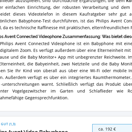
aflieder abzuspielen, sind durchdachte Ergänzungen, die dem
Ko
er einfachen Einrichtung, der robusten Verarbeitung und dem 
eidet dieses Videotelefon in diesem Kaufratgeber sehr gut ab
önlichen Babyphone-Test durchführen, ist das Philips Avent Co
, da es technische Raffinesse mit praktischen, elternfreundlichen 
ips Avent Connected Videophone Zusammenfassung: Was bietet die
Philips Avent Connected Videophone ist ein Babyphone mit eine
digitalem Zoom. Es verfügt außerdem über eine Elterneinheit mit
ause und die Baby Monitor+ App mit unbegrenzter Reichweite. Im
Elterneinheit, die Babyeinheit, zwei Netzteile und die Baby Mon
en Sie Ihr Kind von überall aus über eine Wi-Fi oder mobile 
n. Außerdem verfügt es über ein integriertes Raumthermometer,
-unterschreitungen warnt. Schließlich verfügt das Produkt üb
unter Vogelgezwitscher im Garten und Schlaflieder wie Ro
ahmefähige Gegensprechfunktion.
 GUT
(
1,3
)
Philips
ca. 192 €
Avent