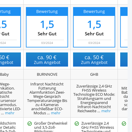
rtung
Bewertung
Bewertung
,5
1,5
1,5
 Gut
Sehr Gut
Sehr Gut
2024
03/2024
03/2024
60 €
ca.
90 €
ca.
50 €
ngebot
Zum Angebot
Zum Angebot
Z
oBaby
BURNNOVE
GHB
Wege-
Infrarot Nachtsicht
Zuverlässige 2,4 GHz
kation.
Fütterung
Mit d
FHSS Wireless
tische
Alarmfunktion Zwei-
Babyp
Technologie ECO Mode:
sicht
Wege-Gespräch
dass
Strahlungsarm und
ursensor
Temperaturanzeige Bis
sic
Energiesparend
parmodus.
zu 4 Kameras
schl
Infrarot-Nachtsicht
ivierte LED-
anschließbar ECO-
dank 
Reichweite …
mehr
. …
mehr
Modus …
mehr
Bildschirm
Großer Drehwinkel
Zuverlässige 2,4
S
r Details:
und 3,5-Zoll-
GHz FHSS Wireless
B
ße 5-Zoll-
Bildschirm:
Technologie und
W