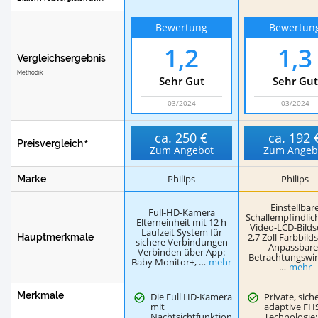
Bewertung
Bewertun
1,2
1,3
Vergleichsergebnis
Methodik
Sehr Gut
Sehr Gut
03/2024
03/2024
ca.
250 €
ca.
192 
Preisvergleich
Zum Angebot
Zum Angeb
Philips
Philips
Marke
Einstellbar
Full-HD-Kamera
Schallempfindlich
Elterneinheit mit 12 h
Video-LCD-Bilds
Laufzeit System für
2,7 Zoll Farbbild
Hauptmerkmale
sichere Verbindungen
Anpassbare
Verbinden über App:
Betrachtungswin
Baby Monitor+, …
mehr
…
mehr
Merkmale
Die Full HD-Kamera
Private, sich
mit
adaptive FH
Nachtsichtfunktion
Technologie: