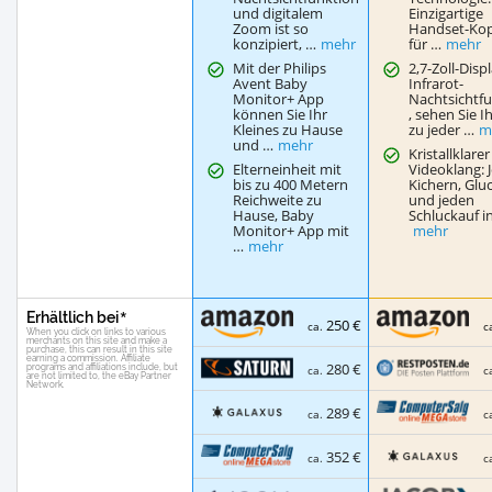
und digitalem
Einzigartige
Zoom ist so
Handset-Ko
konzipiert, …
mehr
für …
mehr
Mit der Philips
2,7-Zoll-Disp
Avent Baby
Infrarot-
Monitor+ App
Nachtsichtf
können Sie Ihr
, sehen Sie I
Kleines zu Hause
zu jeder …
m
und …
mehr
Kristallklarer
Elterneinheit mit
Videoklang: 
bis zu 400 Metern
Kichern, Glu
Reichweite zu
und jeden
Hause, Baby
Schluckauf i
Monitor+ App mit
mehr
…
mehr
Erhältlich bei
250 €
ca.
c
280 €
ca.
c
289 €
ca.
c
352 €
ca.
c