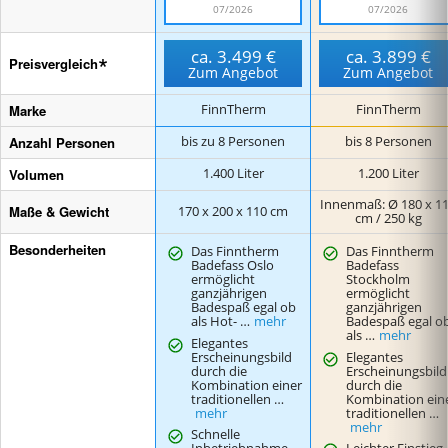
07/2026
07/2026
ca.
3.499 €
ca.
3.899 €
Preisvergleich
Zum Angebot
Zum Angebot
Marke
FinnTherm
FinnTherm
Anzahl Personen
bis zu 8 Personen
bis 8 Personen
Volumen
1.400 Liter
1.200 Liter
Innenmaß: Ø 180 x 1
Maße & Gewicht
170 x 200 x 110 cm
cm / 250 kg
Besonderheiten
Das Finntherm
Das Finntherm
Badefass Oslo
Badefass
ermöglicht
Stockholm
ganzjährigen
ermöglicht
Badespaß egal ob
ganzjährigen
als Hot- …
mehr
Badespaß egal o
als …
mehr
Elegantes
Erscheinungsbild
Elegantes
durch die
Erscheinungsbild
Kombination einer
durch die
traditionellen …
Kombination ein
mehr
traditionellen …
mehr
Schnelle