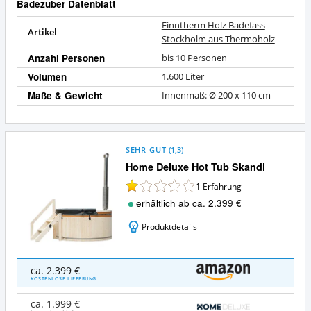
Badezuber Datenblatt
Finntherm Holz Badefass
Artikel
Stockholm aus Thermoholz
Anzahl Personen
bis 10 Personen
Volumen
1.600 Liter
Maße & Gewicht
Innenmaß: Ø 200 x 110 cm
SEHR GUT
(
1,3
)
Home Deluxe Hot Tub Skandi
1
Erfahrung
erhältlich ab ca. 2.399 €
Produktdetails
Home
ca. 2.399 €
Deluxe
KOSTENLOSE LIEFERUNG
Hot
Tub
ca. 1.999 €