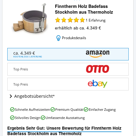
Finntherm Holz Badefass
Stockholm aus Thermoholz
1
Erfahrung
erhältlich ab ca. 4.349 €
Produktdetails
Finntherm
ca. 4.349 €
Holz
KOSTENLOSE LIEFERUNG
Badefass
Stockholm
Top Preis
aus
Thermoholz
Angebote:
Top Preis
Wo
ist
Angebotsübersicht
dieser
Badezuber
Finntherm
Schnelle Aufheizzeiten
Premium Qualität
Einfacher Zugang
erhältlich?
Holz
Stilvolles Design
Umfassende Ausstattung
Badefass
Stockholm
Ergebnis Sehr Gut: Unsere Bewertung für Finntherm Holz
aus
Badefass Stockholm aus Thermoholz
Thermoholz