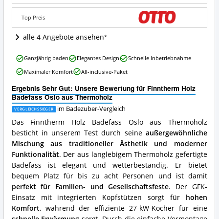
Thermoholz
Angebote:
Top Preis
Wo
ist
alle 4 Angebote ansehen
dieser
Badezuber
Finntherm
erhältlich?
Ganzjährig baden
Elegantes Design
Schnelle Inbetriebnahme
Holz
Maximaler Komfort
All-inclusive-Paket
Badefass
Oslo
Ergebnis Sehr Gut: Unsere Bewertung für Finntherm Holz
aus
Badefass Oslo aus Thermoholz
Thermoholz
Vorteile:
im Badezuber-Vergleich
VERGLEICHSSIEGER
Was
Das Finntherm Holz Badefass Oslo aus Thermoholz
spricht
besticht in unserem Test durch seine
außergewöhnliche
für
Mischung aus traditioneller Ästhetik und moderner
diesen
Badezuber?
Funktionalität
. Der aus langlebigem Thermoholz gefertigte
Badefass ist elegant und wetterbeständig. Er bietet
bequem Platz für bis zu acht Personen und ist damit
perfekt für Familien- und Gesellschaftsfeste
. Der GFK-
Einsatz mit integrierten Kopfstützen sorgt für
hohen
Komfort
, während der effiziente 27-kW-Kocher für eine