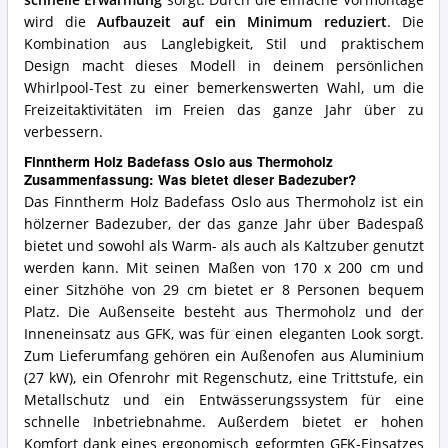
schnelle Erwärmung
sorgt. Durch die einfache Vormontage
wird die
Aufbauzeit auf ein Minimum reduziert
. Die
Kombination aus Langlebigkeit, Stil und praktischem
Design macht dieses Modell in deinem persönlichen
Whirlpool-Test zu einer bemerkenswerten Wahl, um die
Freizeitaktivitäten im Freien das ganze Jahr über zu
verbessern.
Finntherm Holz Badefass Oslo aus Thermoholz
Zusammenfassung: Was bietet dieser Badezuber?
Das Finntherm Holz Badefass Oslo aus Thermoholz ist ein
hölzerner Badezuber, der das ganze Jahr über Badespaß
bietet und sowohl als Warm- als auch als Kaltzuber genutzt
werden kann. Mit seinen Maßen von 170 x 200 cm und
einer Sitzhöhe von 29 cm bietet er 8 Personen bequem
Platz. Die Außenseite besteht aus Thermoholz und der
Inneneinsatz aus GFK, was für einen eleganten Look sorgt.
Zum Lieferumfang gehören ein Außenofen aus Aluminium
(27 kW), ein Ofenrohr mit Regenschutz, eine Trittstufe, ein
Metallschutz und ein Entwässerungssystem für eine
schnelle Inbetriebnahme. Außerdem bietet er hohen
Komfort dank eines ergonomisch geformten GFK-Einsatzes