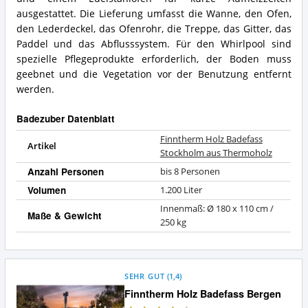
ausgestattet. Die Lieferung umfasst die Wanne, den Ofen,
den Lederdeckel, das Ofenrohr, die Treppe, das Gitter, das
Paddel und das Abflusssystem. Für den Whirlpool sind
spezielle Pflegeprodukte erforderlich, der Boden muss
geebnet und die Vegetation vor der Benutzung entfernt
werden.
Badezuber Datenblatt
Finntherm Holz Badefass
Artikel
Stockholm aus Thermoholz
Anzahl Personen
bis 8 Personen
Volumen
1.200 Liter
Innenmaß: Ø 180 x 110 cm /
Maße & Gewicht
250 kg
SEHR GUT
(
1,4
)
Finntherm Holz Badefass Bergen