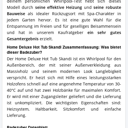
deinem persönlichen Whirlpool-Test hebt sich dieses
Modell durch
seine effektive Heizung
und
seine robuste
Bauweise
als idealer Rückzugsort mit Spa-Charakter in
jedem Garten hervor. Es ist eine gute Wahl für die
Entspannung im Freien und für geselliges Beisammensein
und hat in unserem Kaufratgeber
ein sehr gutes
Gesamtergebnis
erzielt.
Home Deluxe Hot Tub Skandi Zusammenfassung: Was bietet
dieser Badezuber?
Der Home Deluxe Hot Tub Skandi ist ein Whirlpool für den
Außenbereich, der mit seiner Außenverkleidung aus
Massivholz und seinem modernen Look Langlebigkeit
verspricht. Er heizt sich mit Hilfe eines leistungsstarken
Holzofens schnell auf eine angenehme Temperatur von 30-
40°C auf und hat zwei Holzbänke für maximalen Komfort.
Er wird mit einer Zugangsleiter geliefert und die Lieferung
ist unkompliziert. Die wichtigsten Eigenschaften sind:
Heizsystem, Haltbarkeit, Sitzkomfort und einfache
Lieferung.
Badezuber Datenblatt