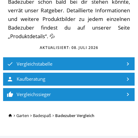
Badezuber schon bald bei dir stehen könnte,
verrät unser Ratgeber. De­tail­lier­te In­for­ma­tio­nen
und weitere Produktbilder zu je­dem ein­zel­nen
Badezuber fin­dest du auf un­se­rer Sei­te
„Pro­dukt­de­tails“. 💦
AKTUALISIERT:
08. JULI 2026
Vergleichstabelle
Kaufberatung
Vergleichssieger
TopRatgeber24.de
Garten
Badespaß
Badezuber Vergleich