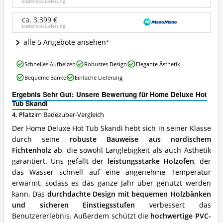
Skandi
kostenlose Lieferung
Angebote:
Wo
ca. 3.399 €
kostenlose Lieferung
ist
dieser
alle 5 Angebote ansehen
Badezuber
erhältlich?
Home
Schnelles Aufheizen
Robustes Design
Elegante Ästhetik
Deluxe
Bequeme Bänke
Einfache Lieferung
Hot
Tub
Ergebnis Sehr Gut: Unsere Bewertung für Home Deluxe Hot
Skandi
Tub Skandi
Vorteile:
4. Platz
im Badezuber-Vergleich
Was
spricht
Der Home Deluxe Hot Tub Skandi hebt sich in seiner Klasse
für
durch seine
robuste Bauweise aus nordischem
diesen
Fichtenholz
ab, die sowohl Langlebigkeit als auch Ästhetik
Badezuber?
garantiert. Uns gefällt der
leistungsstarke Holzofen
, der
das Wasser schnell auf eine angenehme Temperatur
erwärmt, sodass es das ganze Jahr über genutzt werden
kann. Das
durchdachte Design mit bequemen Holzbänken
und sicheren Einstiegsstufen
verbessert das
Benutzererlebnis. Außerdem schützt die
hochwertige PVC-