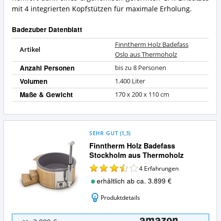
mit 4 integrierten Kopfstützen für maximale Erholung.
Badezuber Datenblatt
Finntherm Holz Badefass
Artikel
Oslo aus Thermoholz
Anzahl Personen
bis zu 8 Personen
Volumen
1.400 Liter
Maße & Gewicht
170 x 200 x 110 cm
SEHR GUT
(
1,3
)
Finntherm Holz Badefass
Stockholm aus Thermoholz
4
Erfahrungen
erhältlich ab ca. 3.899 €
Produktdetails
Finntherm