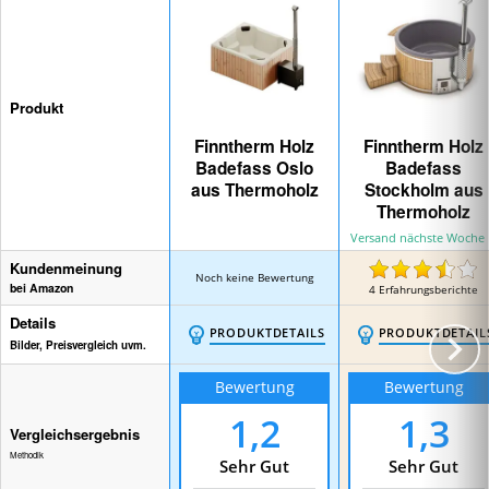
Produkt
Finntherm Holz
Finntherm Holz
Badefass Oslo
Badefass
aus Thermoholz
Stockholm aus
Thermoholz
Versand nächste Woche
Kundenmeinung
Noch keine Bewertung
bei Amazon
4
Erfahrungsberichte
Details
PRODUKTDETAILS
PRODUKTDETAIL
Bilder, Preisvergleich uvm.
Bewertung
Bewertung
1,2
1,3
Vergleichsergebnis
Methodik
Sehr Gut
Sehr Gut