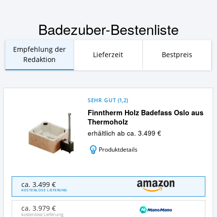
Badezuber-Bestenliste
Empfehlung der
Lieferzeit
Bestpreis
Redaktion
SEHR GUT
(
1,2
)
Finntherm Holz Badefass Oslo aus
Thermoholz
erhältlich ab ca. 3.499 €
Produktdetails
Finntherm
ca. 3.499 €
Holz
KOSTENLOSE LIEFERUNG
Badefass
Oslo
ca. 3.979 €
aus
kostenlose Lieferung