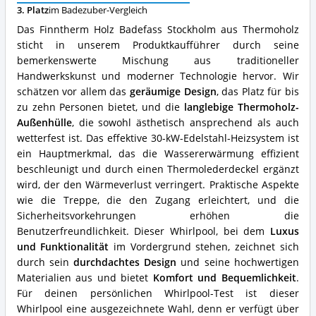
3. Platz
im Badezuber-Vergleich
Vorteile:
Was
Das Finntherm Holz Badefass Stockholm aus Thermoholz
spricht
sticht in unserem Produktkaufführer durch seine
für
bemerkenswerte Mischung aus traditioneller
diesen
Badezuber?
Handwerkskunst und moderner Technologie hervor. Wir
schätzen vor allem das
geräumige Design
, das Platz für bis
zu zehn Personen bietet, und die
langlebige Thermoholz-
Außenhülle
, die sowohl ästhetisch ansprechend als auch
wetterfest ist. Das effektive 30-kW-Edelstahl-Heizsystem ist
ein Hauptmerkmal, das die Wassererwärmung effizient
beschleunigt und durch einen Thermolederdeckel ergänzt
wird, der den Wärmeverlust verringert. Praktische Aspekte
wie die Treppe, die den Zugang erleichtert, und die
Sicherheitsvorkehrungen erhöhen die
Benutzerfreundlichkeit. Dieser Whirlpool, bei dem
Luxus
und Funktionalität
im Vordergrund stehen, zeichnet sich
durch sein
durchdachtes Design
und seine hochwertigen
Materialien aus und bietet
Komfort und Bequemlichkeit
.
Für deinen persönlichen Whirlpool-Test ist dieser
Whirlpool eine ausgezeichnete Wahl, denn er verfügt über