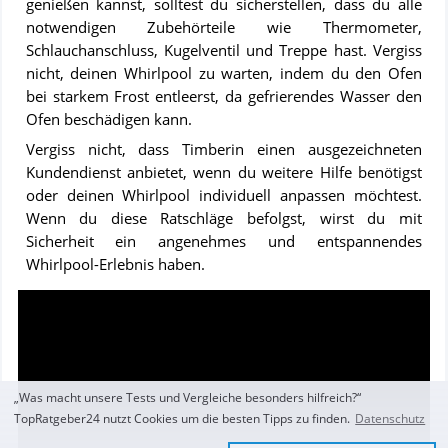
genießen kannst, solltest du sicherstellen, dass du alle
notwendigen Zubehörteile wie Thermometer,
Schlauchanschluss, Kugelventil und Treppe hast. Vergiss
nicht, deinen Whirlpool zu warten, indem du den Ofen
bei starkem Frost entleerst, da gefrierendes Wasser den
Ofen beschädigen kann.
Vergiss nicht, dass Timberin einen ausgezeichneten
Kundendienst anbietet, wenn du weitere Hilfe benötigst
oder deinen Whirlpool individuell anpassen möchtest.
Wenn du diese Ratschläge befolgst, wirst du mit
Sicherheit ein angenehmes und entspannendes
Whirlpool-Erlebnis haben.
Video:
Hot
Tub
„Was macht unsere Tests und Vergleiche besonders hilfreich?“
von
TopRatgeber24 nutzt Cookies um die besten Tipps zu finden.
Datenschutz
Timberin
🚩