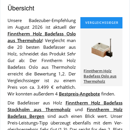
Übersicht
Un­se­re Badezuber-Emp­feh­lung
im August 2026 ist ak­tu­ell der
Finntherm Holz Badefass Oslo
aus Thermoholz
! Ver­gleicht man
die 20 bes­ten Badefässer aus
Holz, schnei­det das Pro­dukt
Sehr
Gut
ab: Der Finntherm Holz
Badefass Oslo aus Thermoholz
Finntherm Holz
er­reicht die Be­wer­tung 1,2. Der
Badefass Oslo aus
Ver­gleichs­sie­ger ist zu ei­nem
Thermoholz
Preis von ca. 3.499 € er­hält­lich.
Wir konn­ten au­ßer­dem 4
Best­preis-An­ge­bo­te
fin­den.
Die Badefässer aus Holz
Finntherm Holz Badefass
Stockholm aus Thermoholz
und
Finntherm Holz
Badefass Bergen
sind auch ei­nen Blick wert. Un­ser
Preis-Leis­tungs-Tipp über­zeugt ebenfalls mit dem Ver­
gleich­s­er­geb­nis
Sehr Gut
(1,3). Das reicht für den 2. Platz