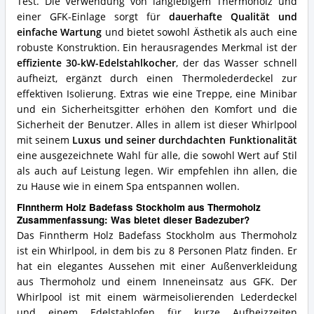
Test. Die Verwendung von langlebigem Thermoholz und
einer GFK-Einlage sorgt für
dauerhafte Qualität und
einfache Wartung
und bietet sowohl Ästhetik als auch eine
robuste Konstruktion. Ein herausragendes Merkmal ist der
effiziente 30-kW-Edelstahlkocher
, der das Wasser schnell
aufheizt, ergänzt durch einen Thermolederdeckel zur
effektiven Isolierung. Extras wie eine Treppe, eine Minibar
und ein Sicherheitsgitter erhöhen den Komfort und die
Sicherheit der Benutzer. Alles in allem ist dieser Whirlpool
mit seinem
Luxus und seiner durchdachten Funktionalität
eine ausgezeichnete Wahl für alle, die sowohl Wert auf Stil
als auch auf Leistung legen. Wir empfehlen ihn allen, die
zu Hause wie in einem Spa entspannen wollen.
Finntherm Holz Badefass Stockholm aus Thermoholz
Zusammenfassung: Was bietet dieser Badezuber?
Das Finntherm Holz Badefass Stockholm aus Thermoholz
ist ein Whirlpool, in dem bis zu 8 Personen Platz finden. Er
hat ein elegantes Aussehen mit einer Außenverkleidung
aus Thermoholz und einem Inneneinsatz aus GFK. Der
Whirlpool ist mit einem wärmeisolierenden Lederdeckel
und einem Edelstahlofen für kurze Aufheizzeiten