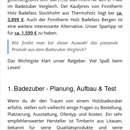
im Badezuber Vergleich. Der Kauf­preis von Finntherm
Holz Badefass Stockholm aus Thermoholz liegt bei
ca.
3.899 €
. Auch der Finntherm Holz Badefass Bergen ist
eine wei­te­re in­ter­es­san­te Al­ter­na­ti­ve. Unser Spartipp ist
für
ca. 1.599 €
zu ha­ben.
Wie findet man bei dieser Auswahl das passende
Produkt aus dem
Badezuber
Vergleich
?
Das Wichtigste klärt unser Ratgeber. Viel Spaß beim
Lesen!
INHALTSVERZEICHNIS
1.
Badezuber - Planung, Aufbau & Test
Badezuber
Wenn du dir den Traum von einem Holzbadezuber
- Planung,
erfüllst, stellen sich vielleicht einige Fragen zu Bestellung,
Aufbau &
Platzierung, Ausstattung, Ofentyp und Kosten. Ein sehr
Test
empfehlenswerter Hersteller ist Timberin aus Litauen,
Wie man
bekannt für seine Qualitätsprodukte und seine
einen