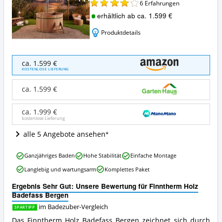
6
Erfahrungen
erhältlich ab ca. 1.599 €
Produktdetails
Finntherm
ca. 1.599 €
Holz
KOSTENLOSE LIEFERUNG
Badefass
Bergen
ca. 1.599 €
Angebote:
Wo
ca. 1.999 €
ist
kostenlose Lieferung
dieser
Badezuber
alle 5 Angebote ansehen
erhältlich?
Finntherm
Ganzjähriges Baden
Hohe Stabilität
Einfache Montage
Holz
Langlebig und wartungsarm
Komplettes Paket
Badefass
Bergen
Ergebnis Sehr Gut: Unsere Bewertung für Finntherm Holz
Vorteile:
Badefass Bergen
Was
spricht
im Badezuber-Vergleich
SPARTIPP
für
Das Finntherm Holz Badefass Bergen zeichnet sich durch