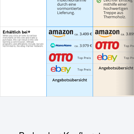
Inbetriebnahme
Leichter Einstieg
durch eine
mithilfe einer
vormontierte
hochwertigen
Lieferung.
Treppe aus
Thermoholz.
Erhältlich bei
3.499 €
3.89
ca.
ca.
3.979 €
Top Pr
ca.
Top Preis
Top Pr
Angebotsübersicht
Top Preis
Angebotsübersicht