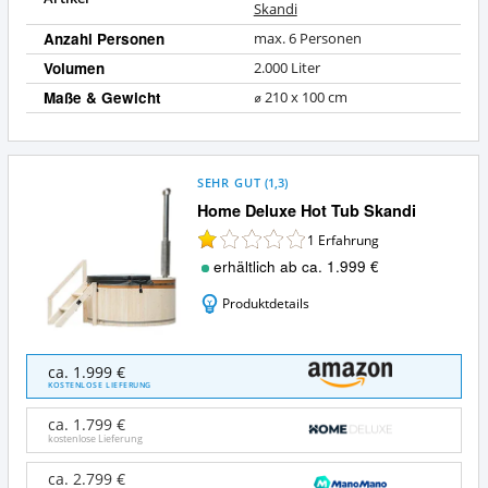
Skandi
Anzahl Personen
max. 6 Personen
Volumen
2.000 Liter
Maße & Gewicht
⌀ 210 x 100 cm
SEHR GUT
(
1,3
)
Home Deluxe Hot Tub Skandi
1
Erfahrung
erhältlich ab ca. 1.999 €
Produktdetails
Home
ca. 1.999 €
Deluxe
KOSTENLOSE LIEFERUNG
Hot
Tub
ca. 1.799 €
Skandi
kostenlose Lieferung
Angebote:
Wo
ca. 2.799 €