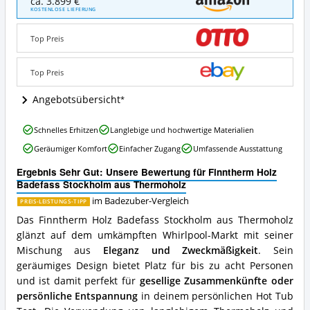
ca. 3.899 €
Holz
KOSTENLOSE LIEFERUNG
Badefass
Stockholm
Top Preis
aus
Thermoholz
Angebote:
Top Preis
Wo
ist
Angebotsübersicht
dieser
Badezuber
Finntherm
Schnelles Erhitzen
Langlebige und hochwertige Materialien
erhältlich?
Holz
Geräumiger Komfort
Einfacher Zugang
Umfassende Ausstattung
Badefass
Stockholm
Ergebnis Sehr Gut: Unsere Bewertung für Finntherm Holz
aus
Badefass Stockholm aus Thermoholz
Thermoholz
Vorteile:
im Badezuber-Vergleich
PREIS-LEISTUNGS-TIPP
Was
Das Finntherm Holz Badefass Stockholm aus Thermoholz
spricht
glänzt auf dem umkämpften Whirlpool-Markt mit seiner
für
Mischung aus
Eleganz und Zweckmäßigkeit
. Sein
diesen
Badezuber?
geräumiges Design bietet Platz für bis zu acht Personen
und ist damit perfekt für
gesellige Zusammenkünfte oder
persönliche Entspannung
in deinem persönlichen Hot Tub