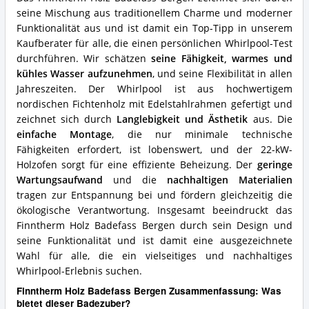
diesen
seine Mischung aus traditionellem Charme und moderner
Badezuber?
Funktionalität aus und ist damit ein Top-Tipp in unserem
Kaufberater für alle, die einen persönlichen Whirlpool-Test
durchführen. Wir schätzen
seine Fähigkeit, warmes und
kühles Wasser aufzunehmen
, und seine Flexibilität in allen
Jahreszeiten. Der Whirlpool ist aus hochwertigem
nordischen Fichtenholz mit Edelstahlrahmen gefertigt und
zeichnet sich durch
Langlebigkeit und Ästhetik
aus. Die
einfache Montage
, die nur minimale technische
Fähigkeiten erfordert, ist lobenswert, und der 22-kW-
Holzofen sorgt für eine effiziente Beheizung. Der
geringe
Wartungsaufwand
und die
nachhaltigen Materialien
tragen zur Entspannung bei und fördern gleichzeitig die
ökologische Verantwortung. Insgesamt beeindruckt das
Finntherm Holz Badefass Bergen durch sein Design und
seine Funktionalität und ist damit eine ausgezeichnete
Wahl für alle, die ein vielseitiges und nachhaltiges
Whirlpool-Erlebnis suchen.
Finntherm Holz Badefass Bergen Zusammenfassung: Was
bietet dieser Badezuber?