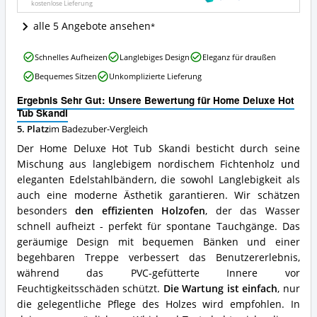
kostenlose Lieferung
ist
dieser
alle 5 Angebote ansehen
Badezuber
erhältlich?
Home
Schnelles Aufheizen
Langlebiges Design
Eleganz für draußen
Deluxe
Bequemes Sitzen
Unkomplizierte Lieferung
Hot
Tub
Ergebnis Sehr Gut: Unsere Bewertung für Home Deluxe Hot
Skandi
Tub Skandi
Vorteile:
5. Platz
im Badezuber-Vergleich
Was
spricht
Der Home Deluxe Hot Tub Skandi besticht durch seine
für
Mischung aus langlebigem nordischem Fichtenholz und
diesen
eleganten Edelstahlbändern, die sowohl Langlebigkeit als
Badezuber?
auch eine moderne Ästhetik garantieren. Wir schätzen
besonders
den effizienten Holzofen
, der das Wasser
schnell aufheizt - perfekt für spontane Tauchgänge. Das
geräumige Design mit bequemen Bänken und einer
begehbaren Treppe verbessert das Benutzererlebnis,
während das PVC-gefütterte Innere vor
Feuchtigkeitsschäden schützt.
Die Wartung ist einfach
, nur
die gelegentliche Pflege des Holzes wird empfohlen. In