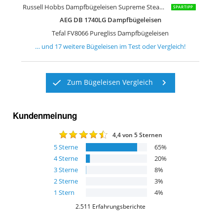
Russell Hobbs Dampfbügeleisen Supreme Steam Pro
SPARTIPP
AEG DB 1740LG Dampfbügeleisen
Tefal FV8066 Puregliss Dampfbügeleisen
… und
17
weitere
Bügeleisen
im Test oder Vergleich!
Zum Bügeleisen Vergleich
Kundenmeinung
4,4
von 5 Sternen
5
Sterne
65
%
4
Sterne
20
%
3
Sterne
8
%
2
Sterne
3
%
1
Stern
4
%
2.511
Erfahrungsberichte