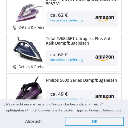
5037 VI
ca.
62 €
kostenlose Lieferung
Details & Preise
Tefal FV6846E1 Ultragliss Plus Anti-
Kalk Dampfbügeleisen
ca.
62 €
kostenlose Lieferung
Details & Preise
Philips 5000 Series Dampfbügeleisen
ca.
49 €
kostenlose Lieferung
„Was macht unsere Tests und Vergleiche besonders hilfreich?“
Details & Preise
Zum Top Angebot
TopRatgeber24 nutzt Cookies um die besten Tipps zu finden.
Datenschutz
19,99 €
Philips Azur 7000 Serie
Abbruch
OK
Dampfbügeleisen
KOSTENLOSE LIEFERUNG