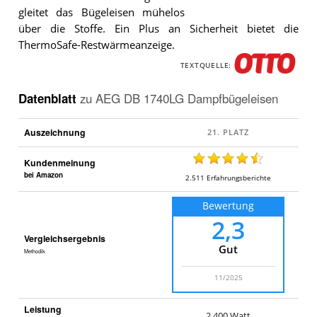
gleitet das Bügeleisen mühelos
Das
über die Stoffe. Ein Plus an Sicherheit bietet die
AEG
DB
ThermoSafe-Restwärmeanzeige.
1740LG
Dampfbügeleisen
.
TEXTQUELLE:
Datenblatt
zu
AEG DB 1740LG Dampfbügeleisen
Auszeichnung
Kundenmeinung
bei Amazon
2.511
Erfahrungsberichte
Bewertung
2,3
Vergleichsergebnis
Gut
Methodik
11/2025
Leistung
2.400 Watt