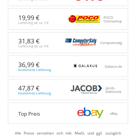
19,99 €
POCO
Onlineshop
Lieferung ab ca.
5 €
31,83 €
Computersalg
Lieferung ab ca.
4 €
36,99 €
Galaxus.de
kostenlose Lieferung
47,87 €
Jacob-
Elektronik
kostenlose Lieferung
Top Preis
eBay
Alle Preise verstehen sich inkl. MwSt. und ggf. zuzüglich