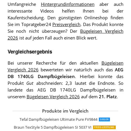
Umfangreiche
Hintergrundinformationen
aber auch
interessante Videos helfen Ihnen bei der
Kaufentscheidung. Den günstigsten Onlineshop finden
Sie im Topratgeber24
Preisvergleich
. Das Produkt konnte
Sie noch nicht überzeugen? Der
Bügeleisen Vergleich
2026
ist auf jeden Fall auch einen Blick wert.
Vergleichsergebnis
Bei unserer Recherche für den aktuellen
Bügeleisen
Vergleich 2026
bewerteten wir natürlich auch das
AEG
DB 1740LG Dampfbügeleisen
. Hierbei konnte das
Produkt
Gut
abschneiden: 2,3 lautet die Endnote. So
landete das AEG DB 1740LG Dampfbügeleisen in
unserem
Bügeleisen Vergleich 2026
auf dem
21. Platz
.
Produkte im Vergleich
Braun TexStyle 9 Dampfbügeleisen S
Braun TexStyle 9 Dampfbügeleisen SI
Philips 5000 Series Dampfbügeleisen
Philips Azur 7000 Serie Dampfbügelei
Tefal FV5736 Easygliss Dampfbügeleis
Philips Dampfbügeleisen 3000 Series 
Versuni Philips EasySpeed Dampfbüge
Grundig SI 6850 Dampfbügeleisen cer
Black+Decker Blau BXIR2402E Dampfb
Tefal Dampfbügeleisen Ultimate Pure FV9844
SIEGER
Braun TexStyle 5 Dampfbügeleisen SI 5037 VI
PREIS-LEISTUNG