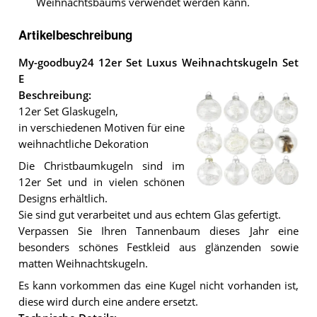
Weihnachtsbaums verwendet werden kann.
Artikelbeschreibung
My-goodbuy24 12er Set Luxus Weihnachtskugeln Set
E
Beschreibung:
12er Set Glaskugeln,
in verschiedenen Motiven für eine
weihnachtliche Dekoration
Die Christbaumkugeln sind im
12er Set und in vielen schönen
Designs erhältlich.
Die
My-
Sie sind gut verarbeitet und aus echtem Glas gefertigt.
goodbuy24
Verpassen Sie Ihren Tannenbaum dieses Jahr eine
12er
Set
besonders schönes Festkleid aus glänzenden sowie
Luxus
matten Weihnachtskugeln.
Weihnachtskugeln
Set
Es kann vorkommen das eine Kugel nicht vorhanden ist,
E
.
diese wird durch eine andere ersetzt.