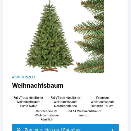
ADVENTSZEIT
Weihnachtsbaum
FairyTrees künstlicher
FairyTrees künstlicher
Premium
Weihnachtsbaum
Weihnachtsbaum
Weihnachtsbaum
Fichte Natur
Nordmanntanne
künstlich 180cm
Xenotec Voll PE
und 14 Weihnachtsbaum
Weihnachtsbaum
mehr...
künstlich
Zum Vergleich und Ratgeber