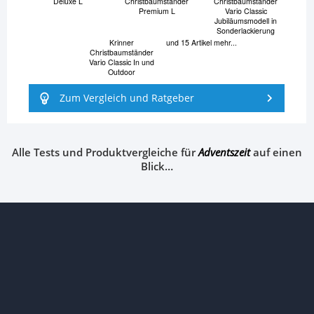
Deluxe L
Christbaumständer
Christbaumständer
Premium L
Vario Classic
Jubiläumsmodell in
Sonderlackierung
Krinner
und 15 Artikel mehr...
Christbaumständer
Vario Classic In und
Outdoor
Zum Vergleich und Ratgeber
Alle Tests und Produktvergleiche für
Adventszeit
auf einen
Blick…