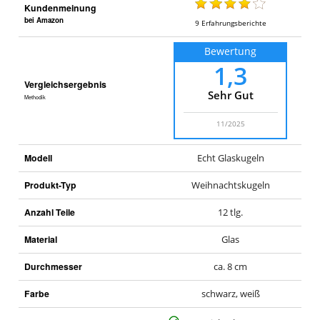
Kundenmeinung
bei Amazon
9
Erfahrungsberichte
Bewertung
1,3
Vergleichsergebnis
Sehr Gut
Methodik
11/2025
Modell
Echt Glaskugeln
Produkt-Typ
Weihnachtskugeln
Anzahl Teile
12 tlg.
Material
Glas
Durchmesser
ca. 8 cm
Farbe
schwarz, weiß