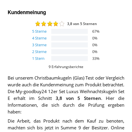
Kundenmeinung
3,8
von 5 Sternen
5
Sterne
67
%
4
Sterne
0
%
3
Sterne
0
%
2
Sterne
0
%
1
Stern
33
%
9
Erfahrungsberichte
Bei unserem
Christbaumkugeln (Glas)
Test oder Vergleich
wurde auch die Kundenmeinung zum Produkt betrachtet.
Die
My-goodbuy24 12er Set Luxus Weihnachtskugeln Set
E
erhält im Schnitt
3,8
von 5 Sternen
. Hier die
Informationen, die sich durch die Prüfung ergeben
haben:
Die Arbeit, das Produkt nach dem Kauf zu benoten,
machten sich bis jetzt in Summe 9 der Besitzer. Online