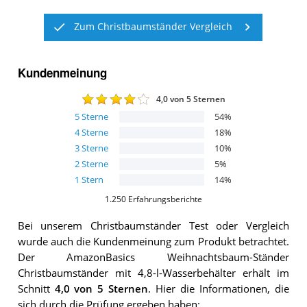
Zum Christbaumständer Vergleich
Kundenmeinung
4,0
von 5 Sternen
5
Sterne
54
%
4
Sterne
18
%
3
Sterne
10
%
2
Sterne
5
%
1
Stern
14
%
1.250
Erfahrungsberichte
Bei unserem
Christbaumständer
Test oder Vergleich
wurde auch die Kundenmeinung zum Produkt betrachtet.
Der
AmazonBasics Weihnachtsbaum-Ständer
Christbaumständer mit 4,8-l-Wasserbehälter
erhält im
Schnitt
4,0
von 5 Sternen
. Hier die Informationen, die
sich durch die Prüfung ergeben haben: