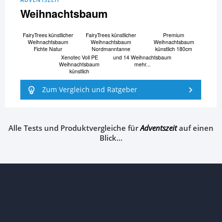
Weihnachtsbaum
FairyTrees künstlicher
FairyTrees künstlicher
Premium
Weihnachtsbaum
Weihnachtsbaum
Weihnachtsbaum
Fichte Natur
Nordmanntanne
künstlich 180cm
Xenotec Voll PE
und 14 Weihnachtsbaum
Weihnachtsbaum
mehr...
künstlich
Zum Vergleich und Ratgeber
Alle Tests und Produktvergleiche für
Adventszeit
auf einen
Blick…