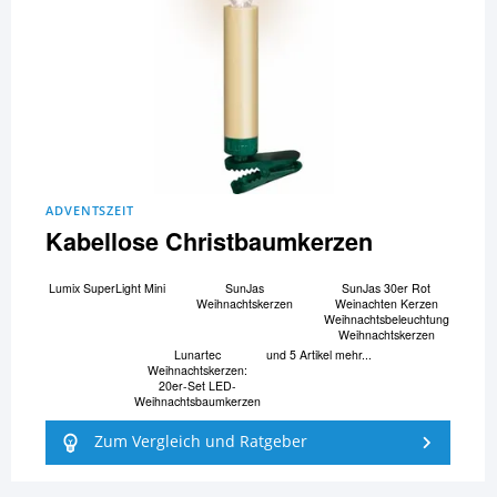
ADVENTSZEIT
Kabellose Christbaumkerzen
Lumix SuperLight Mini
SunJas
SunJas 30er Rot
Weihnachtskerzen
Weinachten Kerzen
Weihnachtsbeleuchtung
Weihnachtskerzen
Lunartec
und 5 Artikel mehr...
Weihnachtskerzen:
20er-Set LED-
Weihnachtsbaumkerzen
Zum Vergleich und Ratgeber