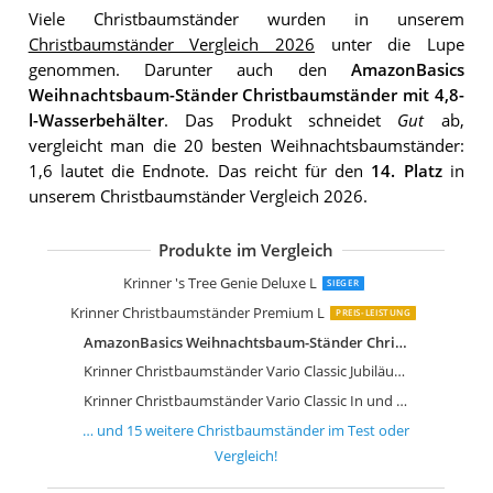
Viele Christbaumständer wurden in unserem
Christbaumständer Vergleich 2026
unter die Lupe
genommen. Darunter auch den
AmazonBasics
Weihnachtsbaum-Ständer Christbaumständer mit 4,8-
l-Wasserbehälter
. Das Produkt schneidet
Gut
ab,
vergleicht man die 20 besten Weihnachtsbaumständer:
1,6 lautet die Endnote. Das reicht für den
14. Platz
in
unserem Christbaumständer Vergleich 2026.
Produkte im Vergleich
Krinner Original Kopenhagen Eiche
Krinner Christbaumständer Vario Tölz
Star-Max Christbaumständer by F-H-
Star-Max Christbaumständer by F-H-
Blumixx Christmas-World Christbaum
Star-Max Christbaumständer mit Einse
Christbaumständer NIKO Klick Fix
FHS-International Christbaumständer 
Krinner 's Tree Genie Deluxe L
SIEGER
Krinner Christbaumständer Premium L
PREIS-LEISTUNG
AmazonBasics Weihnachtsbaum-Ständer Christbaumständer mit 4,8-l-Wasserbehälter
Krinner Christbaumständer Vario Classic Jubiläumsmodell in Sonderlackierung
Krinner Christbaumständer Vario Classic In und Outdoor
… und
15
weitere
Christbaumständer
im Test oder
Vergleich!