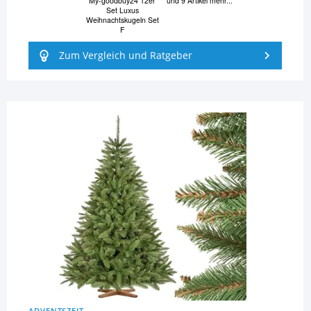
My-goodbuy24 12er
und 9 Artikel mehr...
Set Luxus
Weihnachtskugeln Set
F
Zum Vergleich und Ratgeber
ADVENTSZEIT