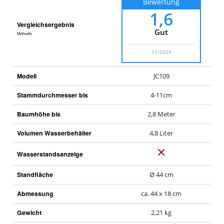
Bewertung
1,6
Vergleichsergebnis
Gut
Methodik
11/2025
Modell
JC109
Stammdurchmesser bis
4-11cm
Baumhöhe bis
2,8 Meter
Volumen Wasserbehälter
4,8 Liter
N
Wasserstandsanzeige
e
Standfläche
Ø 44 cm
i
n
Abmessung
ca. 44 x 18 cm
Gewicht
2,21 kg