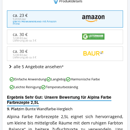
Produktdetails
Alpina
ca. 23 €
Farbe
9,20 €/Liter
mit Amazon
GRATIS PREMIUMVERSAND
Farbrezepte
Prime
2,5L
Angebote:
ca. 30 €
Wo
12,00 €/Liter
Lieferung ab ca.
5 €
ist
diese
ca. 30 €
Bunte
12,00 €/Liter
Lieferung ab ca.
6 €
Wandfarbe
erhältlich?
alle 5 Angebote ansehen
Alpina
Einfache Anwendung
Langlebig
Harmonische Farbe
Farbe
Leichte Reinigung
Temperaturbeständig
Farbrezepte
2,5L
Ergebnis Sehr Gut: Unsere Bewertung für Alpina Farbe
Vorteile:
Farbrezepte 2,5L
Was
9. Platz
im Bunte Wandfarbe-Vergleich
spricht
für
Alpina Farbe Farbrezepte 2,5L eignet sich hervorragend,
diese
um kleine bis mittelgroße Räume mit dem ruhigen Farbton
Bunte
„Balance“ in heitere Zufluchtsorte zu verwandeln. Uns