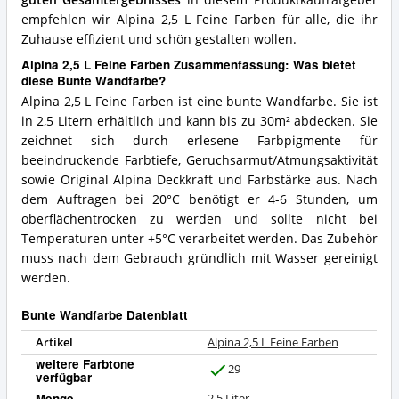
empfehlen wir Alpina 2,5 L Feine Farben für alle, die ihr
Zuhause effizient und schön gestalten wollen.
Alpina 2,5 L Feine Farben Zusammenfassung: Was bietet
diese Bunte Wandfarbe?
Alpina 2,5 L Feine Farben ist eine bunte Wandfarbe. Sie ist
in 2,5 Litern erhältlich und kann bis zu 30m² abdecken. Sie
zeichnet sich durch erlesene Farbpigmente für
beeindruckende Farbtiefe, Geruchsarmut/Atmungsaktivität
sowie Original Alpina Deckkraft und Farbstärke aus. Nach
dem Auftragen bei 20°C benötigt er 4-6 Stunden, um
oberflächentrocken zu werden und sollte nicht bei
Temperaturen unter +5°C verarbeitet werden. Das Zubehör
muss nach dem Gebrauch gründlich mit Wasser gereinigt
werden.
Bunte Wandfarbe Datenblatt
Artikel
Alpina 2,5 L Feine Farben
weitere Farbtone
29
verfügbar
J
a
Menge
2,5 Liter