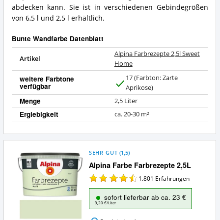
abdecken kann. Sie ist in verschiedenen Gebindegrößen
von 6,5 l und 2,5 l erhältlich.
Bunte Wandfarbe Datenblatt
Alpina Farbrezepte 2,5l Sweet
Artikel
Home
17 (Farbton: Zarte
weitere Farbtone
verfügbar
J
Aprikose)
a
Menge
2,5 Liter
Ergiebigkeit
ca. 20-30 m²
SEHR GUT
(
1,5
)
Alpina Farbe Farbrezepte 2,5L
1.801
Erfahrungen
sofort lieferbar ab ca. 23 €
9,20 €/Liter