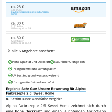
Alpina
ca. 23 €
Farbrezepte
9,18 €/Liter
mit Amazon
GRATIS PREMIUMVERSAND
2,5l
Prime
Sweet
Home
ca. 30 €
Angebote:
11,92 €/Liter
Lieferung ab ca.
5 €
Wo
ist
ca. 30 €
diese
12,00 €/Liter
Lieferung ab ca.
5 €
Bunte
Wandfarbe
alle 6 Angebote ansehen
erhältlich?
Alpina
Hohe Opazität und Deckkraft
Natürlicher Orange-Ton
Farbrezepte
Tropfgehemmt und atmungsaktiv
2,5l
Sweet
UV-beständig und wasserabweisend
Home
Lösungsmittelfrei und aromafrei
Vorteile:
Was
Ergebnis Sehr Gut: Unsere Bewertung für Alpina
spricht
Farbrezepte 2,5l Sweet Home
für
8. Platz
im Bunte Wandfarbe-Vergleich
diese
Bunte
Alpina Farbrezepte 2,5l Sweet Home zeichnet sich durch
Wandfarbe?
eine
hohe Deckkraft
und einen leuchtenden Apricot-Ton