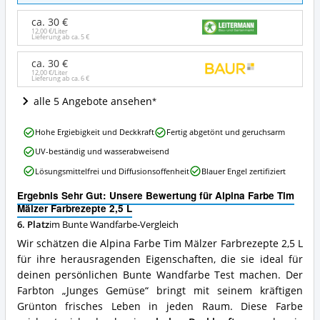
Mälzer
Farbrezepte
ca. 30 €
2,5
12,00 €/Liter
Lieferung ab ca.
5 €
L
Angebote:
ca. 30 €
Wo
12,00 €/Liter
Lieferung ab ca.
6 €
ist
diese
alle 5 Angebote ansehen
Bunte
Wandfarbe
Alpina
Hohe Ergiebigkeit und Deckkraft
Fertig abgetönt und geruchsarm
erhältlich?
Farbe
UV-beständig und wasserabweisend
Tim
Mälzer
Lösungsmittelfrei und Diffusionsoffenheit
Blauer Engel zertifiziert
Farbrezepte
2,5
Ergebnis Sehr Gut: Unsere Bewertung für Alpina Farbe Tim
L
Mälzer Farbrezepte 2,5 L
Vorteile:
6. Platz
im Bunte Wandfarbe-Vergleich
Was
Wir schätzen die Alpina Farbe Tim Mälzer Farbrezepte 2,5 L
spricht
für
für ihre herausragenden Eigenschaften, die sie ideal für
diese
deinen persönlichen Bunte Wandfarbe Test machen. Der
Bunte
Farbton „Junges Gemüse“ bringt mit seinem kräftigen
Wandfarbe?
Grünton frisches Leben in jeden Raum. Diese Farbe