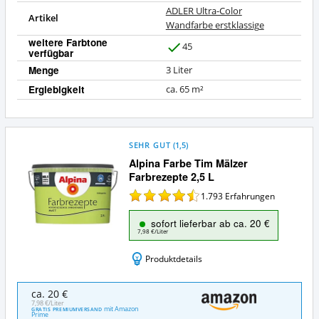
ADLER Ultra-Color
Artikel
Wandfarbe erstklassige
weitere Farbtone
45
verfügbar
J
a
Menge
3 Liter
Ergiebigkeit
ca. 65 m²
SEHR GUT
(
1,5
)
Alpina Farbe Tim Mälzer
Farbrezepte 2,5 L
1.793
Erfahrungen
sofort lieferbar ab ca. 20 €
7,98 €/Liter
Produktdetails
Alpina
ca. 20 €
Farbe
7,98 €/Liter
mit Amazon
GRATIS PREMIUMVERSAND
Tim
Prime