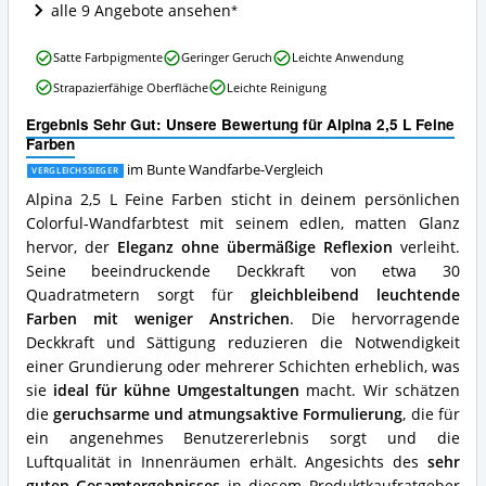
alle 9 Angebote ansehen
Wandfarbe
erhältlich?
Alpina
Satte Farbpigmente
Geringer Geruch
Leichte Anwendung
2,5
Strapazierfähige Oberfläche
Leichte Reinigung
L
Feine
Ergebnis Sehr Gut: Unsere Bewertung für Alpina 2,5 L Feine
Farben
Farben
Vorteile:
Was
im Bunte Wandfarbe-Vergleich
VERGLEICHSSIEGER
spricht
Alpina 2,5 L Feine Farben sticht in deinem persönlichen
für
Colorful-Wandfarbtest mit seinem edlen, matten Glanz
diese
hervor, der
Eleganz ohne übermäßige Reflexion
verleiht.
Bunte
Wandfarbe?
Seine beeindruckende Deckkraft von etwa 30
Quadratmetern sorgt für
gleichbleibend leuchtende
Farben mit weniger Anstrichen
. Die hervorragende
Deckkraft und Sättigung reduzieren die Notwendigkeit
einer Grundierung oder mehrerer Schichten erheblich, was
sie
ideal für kühne Umgestaltungen
macht. Wir schätzen
die
geruchsarme und atmungsaktive Formulierung
, die für
ein angenehmes Benutzererlebnis sorgt und die
Luftqualität in Innenräumen erhält. Angesichts des
sehr
guten Gesamtergebnisses
in diesem Produktkaufratgeber