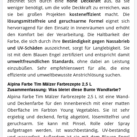
zeichnet sich durch eine
hohe Deckkraft
aus, da sie
weniger benötigt, um die volle Deckkraft zu erreichen, was
sie bei großen Projekten
kosteneffizient
macht. Die
lösungsmittelfreie und geruchsarme Formel
eignet sich
hervorragend für den Einsatz in Innenräumen und erhöht
den Komfort bei der Verarbeitung. Die Haltbarkeit der
Farbe, die sich durch ihre
Beständigkeit gegen Nassabrieb
und UV-Schäden
auszeichnet, sorgt für Langlebigkeit. Sie
ist mit dem Blauen Engel zertifiziert und entspricht damit
umweltfreundlichen Standards
, ohne dabei an Leistung
einzubüßen. Sehr empfehlenswert für alle, die eine
effiziente und umweltbewusste Anstrichlösung suchen.
Alpina Farbe Tim Mälzer Farbrezepte 2,5 L
Zusammenfassung: Was bietet diese Bunte Wandfarbe?
Alpina Farbe Tim Mälzer Farbrezepte 2,5 L ist eine Wand-
und Deckenfarbe für den Innenbereich mit einer matten
Oberfläche im Farbton Young Vegetables. Sie ist sehr
ergiebig und deckend, fertig abgetönt, lösemittelfrei und
geruchsarm. Sie kann mit Pinsel, Rolle oder Spray
aufgetragen werden, ist waschbeständig, UV-beständig
und wasserfest. Außerdem ist sie mit dem Blauen Engel