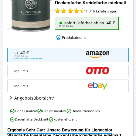
Deckenfarbe Kreidefarbe edelmatt
1.316
Erfahrungen
sofort lieferbar ab ca. 40 €
15,98 €/Liter
Produktdetails
Lignocolor
ca. 40 €
Wandfarbe
15,98 €/Liter
KOSTENLOSE LIEFERUNG
Innenfarbe
Deckenfarbe
Top Preis
Kreidefarbe
edelmatt
Angebote:
Top Preis
Wo
ist
Angebotsübersicht
diese
Bunte
Lignocolor
Wandfarbe
Hohe Qualität
Geruchsneutral
Umweltfreundlich
Wandfarbe
erhältlich?
Dauerhafte Deckkraft
Kosteneffizient
Innenfarbe
Deckenfarbe
Ergebnis Sehr Gut: Unsere Bewertung für Lignocolor
Kreidefarbe
Wandfarbe Innenfarbe Deckenfarbe Kreidefarbe edelmatt