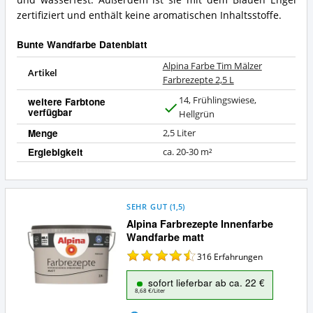
zertifiziert und enthält keine aromatischen Inhaltsstoffe.
Bunte Wandfarbe Datenblatt
Alpina Farbe Tim Mälzer
Artikel
Farbrezepte 2,5 L
14, Frühlingswiese,
weitere Farbtone
verfügbar
J
Hellgrün
a
Menge
2,5 Liter
Ergiebigkeit
ca. 20-30 m²
SEHR GUT
(
1,5
)
Alpina Farbrezepte Innenfarbe
Wandfarbe matt
316
Erfahrungen
sofort lieferbar ab ca. 22 €
8,68 €/Liter