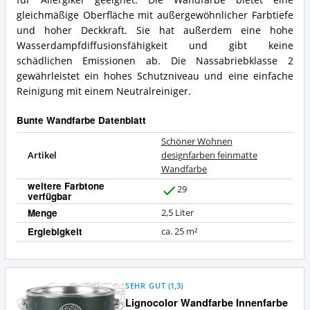
gleichmäßige Oberfläche mit außergewöhnlicher Farbtiefe
und hoher Deckkraft. Sie hat außerdem eine hohe
Wasserdampfdiffusionsfähigkeit und gibt keine
schädlichen Emissionen ab. Die Nassabriebklasse 2
gewährleistet ein hohes Schutzniveau und eine einfache
Reinigung mit einem Neutralreiniger.
Bunte Wandfarbe Datenblatt
Schöner Wohnen
Artikel
designfarben feinmatte
Wandfarbe
weitere Farbtone
29
verfügbar
J
a
Menge
2,5 Liter
Ergiebigkeit
ca. 25 m²
SEHR GUT
(
1,3
)
Lignocolor Wandfarbe Innenfarbe