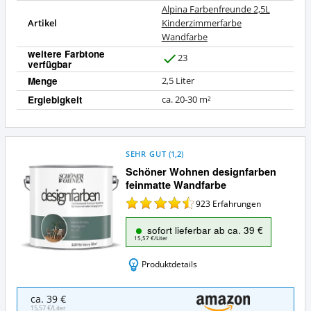
Alpina Farbenfreunde 2,5L
Artikel
Kinderzimmerfarbe
Wandfarbe
weitere Farbtone
23
verfügbar
J
a
Menge
2,5 Liter
Ergiebigkeit
ca. 20-30 m²
SEHR GUT
(
1,2
)
Schöner Wohnen designfarben
feinmatte Wandfarbe
923
Erfahrungen
sofort lieferbar ab ca. 39 €
15,57 €/Liter
Produktdetails
Schöner
ca. 39 €
Wohnen
15,57 €/Liter