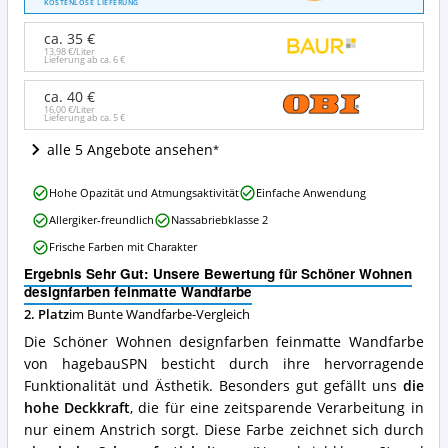
KOSTENLOSE LIEFERUNG
designfarben
feinmatte
ca. 35 €
Wandfarbe
13,98 €/Liter
Lieferung ab ca.
6 €
Angebote:
Wo
ca. 40 €
ist
16,00 €/Liter
diese
Lieferung ab ca.
5 €
Bunte
alle 5 Angebote ansehen
Wandfarbe
erhältlich?
Schöner
Hohe Opazität und Atmungsaktivität
Einfache Anwendung
Wohnen
Allergiker-freundlich
Nassabriebklasse 2
designfarben
feinmatte
Frische Farben mit Charakter
Wandfarbe
Ergebnis Sehr Gut: Unsere Bewertung für Schöner Wohnen
Vorteile:
designfarben feinmatte Wandfarbe
Was
spricht
2. Platz
im Bunte Wandfarbe-Vergleich
für
Die Schöner Wohnen designfarben feinmatte Wandfarbe
diese
von hagebauSPN besticht durch ihre hervorragende
Bunte
Funktionalität und Ästhetik. Besonders gut gefällt uns
die
Wandfarbe?
hohe Deckkraft
, die für eine zeitsparende Verarbeitung in
nur einem Anstrich sorgt. Diese Farbe zeichnet sich durch