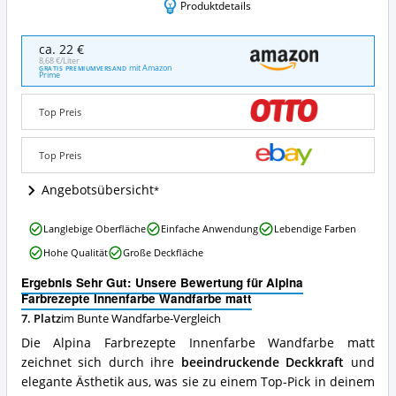
Produktdetails
Alpina
ca. 22 €
Farbrezepte
8,68 €/Liter
mit Amazon
GRATIS PREMIUMVERSAND
Innenfarbe
Prime
Wandfarbe
matt
Top Preis
Angebote:
Wo
ist
Top Preis
diese
Bunte
Angebotsübersicht
Wandfarbe
erhältlich?
Alpina
Langlebige Oberfläche
Einfache Anwendung
Lebendige Farben
Farbrezepte
Hohe Qualität
Große Deckfläche
Innenfarbe
Wandfarbe
Ergebnis Sehr Gut: Unsere Bewertung für Alpina
matt
Farbrezepte Innenfarbe Wandfarbe matt
Vorteile:
7. Platz
im Bunte Wandfarbe-Vergleich
Was
spricht
Die Alpina Farbrezepte Innenfarbe Wandfarbe matt
für
zeichnet sich durch ihre
beeindruckende Deckkraft
und
diese
elegante Ästhetik aus, was sie zu einem Top-Pick in deinem
Bunte