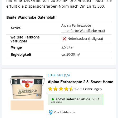
hat eine Deckkraft von 20-30 m² pro Anstrich. Auch sie
erfüllt die Dispersionsfarben-Norm nach Din En 13 300.
Bunte Wandfarbe Datenblatt
Alpina Farbrezepte
Artikel
Innenfarbe Wandfarbe matt
weitere Farbtone
Nebelzauber (hellgrau)
verfügbar
N
e
Menge
2,5 Liter
i
Ergiebigkeit
ca. 20-30 m²
n
SEHR GUT
(
1,5
)
Alpina Farbrezepte 2,5l Sweet Home
1.793
Erfahrungen
sofort lieferbar ab ca. 23 €
9,18 €/Liter
Produktdetails