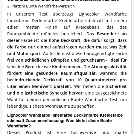
edelmatt
3. Platz
im Bunte Wandfarbe-Vergleich
Vorteile:
Was
In unserem Test überzeugt Lignocolor Wandfarbe
spricht
Innenfarbe Deckenfarbe Kreidefarbe edelmatt mit einem
für
edlen, matten Finish auf Kreidebasis, das das
diese
Bunte
Raumambiente mühelos bereichert.
Das Besondere an
Wandfarbe?
dieser Farbe ist die hohe Deckkraft, die dafür sorgt, dass
die Farbe nur einmal aufgetragen werden muss, was Zeit
und Mühe spart.
Außerdem ist diese handgefertigte Farbe
frei von schädlichen Dämpfen und geruchsarm - ideal für
sensible Bereiche wie Kinderzimmer.
Die Atmungsaktivität
fördert eine gesündere Raumluftqualität,
während die
beeindruckende Deckkraft von 10 Quadratmetern pro
Liter einen Mehrwert darstellt.
Wir heben die
Sicherheit
und die ästhetische Synergie hervor;
eine ausgezeichnete
Wahl für deinen persönlichen Bunte Wandfarbe Test, um
lebendige, sichere Wohnräume zu schaffen.
Lignocolor Wandfarbe Innenfarbe Deckenfarbe Kreidefarbe
edelmatt Zusammenfassung: Was bietet diese Bunte
Wandfarbe?
Dieses Produkt ist eine hochwertige und matte