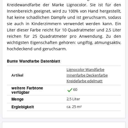
Kreidewandfarbe der Marke Lignocolor. Sie ist für den
Innenbereich geeignet, wird zu 100% von Hand hergestellt,
hat keine schädlichen Dämpfe und ist geruchsarm, sodass
sie auch in Kinderzimmern verwendet werden kann. Ein
Liter dieser Farbe reicht für 10 Quadratmeter und 2,5 Liter
reichen für 25 Quadratmeter pro Anwendung. Zu den
wichtigsten Eigenschaften gehören: ungiftig, atmungsaktiv,
hochdeckend und geruchsarm.
Bunte Wandfarbe Datenblatt
Lignocolor Wandfarbe
Artikel
Innenfarbe Deckenfarbe
Kreidefarbe edelmatt
weitere Farbtone
60
verfügbar
J
a
Menge
2,5 Liter
Ergiebigkeit
ca. 25 m²