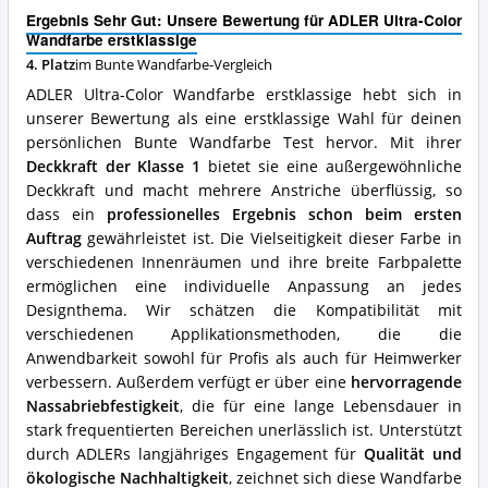
Wandfarbe
Ergebnis Sehr Gut: Unsere Bewertung für ADLER Ultra-Color
erstklassige
Wandfarbe erstklassige
Vorteile:
4. Platz
im Bunte Wandfarbe-Vergleich
Was
spricht
ADLER Ultra-Color Wandfarbe erstklassige hebt sich in
für
unserer Bewertung als eine erstklassige Wahl für deinen
diese
persönlichen Bunte Wandfarbe Test hervor. Mit ihrer
Bunte
Wandfarbe?
Deckkraft der Klasse 1
bietet sie eine außergewöhnliche
Deckkraft und macht mehrere Anstriche überflüssig, so
dass ein
professionelles Ergebnis schon beim ersten
Auftrag
gewährleistet ist. Die Vielseitigkeit dieser Farbe in
verschiedenen Innenräumen und ihre breite Farbpalette
ermöglichen eine individuelle Anpassung an jedes
Designthema. Wir schätzen die Kompatibilität mit
verschiedenen Applikationsmethoden, die die
Anwendbarkeit sowohl für Profis als auch für Heimwerker
verbessern. Außerdem verfügt er über eine
hervorragende
Nassabriebfestigkeit
, die für eine lange Lebensdauer in
stark frequentierten Bereichen unerlässlich ist. Unterstützt
durch ADLERs langjähriges Engagement für
Qualität und
ökologische Nachhaltigkeit
, zeichnet sich diese Wandfarbe