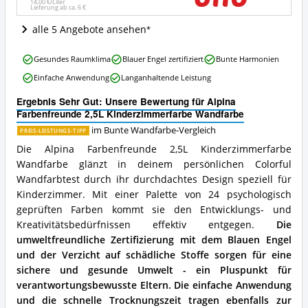
diese
14,00 €/Liter
Lieferung ab ca.
6 €
Bunte
Wandfarbe
alle 5 Angebote ansehen
erhältlich?
Alpina
Gesundes Raumklima
Blauer Engel zertifiziert
Bunte Harmonien
Farbenfreunde
Einfache Anwendung
Langanhaltende Leistung
2,5L
Kinderzimmerfarbe
Ergebnis Sehr Gut: Unsere Bewertung für Alpina
Wandfarbe
Farbenfreunde 2,5L Kinderzimmerfarbe Wandfarbe
Vorteile:
Was
im Bunte Wandfarbe-Vergleich
PREIS-LEISTUNGS-TIPP
spricht
Die Alpina Farbenfreunde 2,5L Kinderzimmerfarbe
für
Wandfarbe glänzt in deinem persönlichen Colorful
diese
Wandfarbtest durch ihr durchdachtes Design speziell für
Bunte
Wandfarbe?
Kinderzimmer. Mit einer Palette von 24 psychologisch
geprüften Farben kommt sie den Entwicklungs- und
Kreativitätsbedürfnissen effektiv entgegen.
Die
umweltfreundliche Zertifizierung mit dem Blauen Engel
und der Verzicht auf schädliche Stoffe sorgen für eine
sichere und gesunde Umwelt - ein Pluspunkt für
verantwortungsbewusste Eltern.
Die einfache Anwendung
und die schnelle Trocknungszeit tragen ebenfalls zur