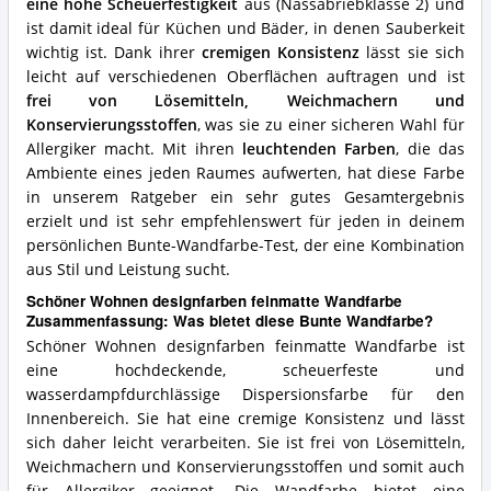
eine hohe Scheuerfestigkeit
aus (Nassabriebklasse 2) und
ist damit ideal für Küchen und Bäder, in denen Sauberkeit
wichtig ist. Dank ihrer
cremigen Konsistenz
lässt sie sich
leicht auf verschiedenen Oberflächen auftragen und ist
frei von Lösemitteln, Weichmachern und
Konservierungsstoffen
, was sie zu einer sicheren Wahl für
Allergiker macht. Mit ihren
leuchtenden Farben
, die das
Ambiente eines jeden Raumes aufwerten, hat diese Farbe
in unserem Ratgeber ein sehr gutes Gesamtergebnis
erzielt und ist sehr empfehlenswert für jeden in deinem
persönlichen Bunte-Wandfarbe-Test, der eine Kombination
aus Stil und Leistung sucht.
Schöner Wohnen designfarben feinmatte Wandfarbe
Zusammenfassung: Was bietet diese Bunte Wandfarbe?
Schöner Wohnen designfarben feinmatte Wandfarbe ist
eine hochdeckende, scheuerfeste und
wasserdampfdurchlässige Dispersionsfarbe für den
Innenbereich. Sie hat eine cremige Konsistenz und lässt
sich daher leicht verarbeiten. Sie ist frei von Lösemitteln,
Weichmachern und Konservierungsstoffen und somit auch
für Allergiker geeignet. Die Wandfarbe bietet eine