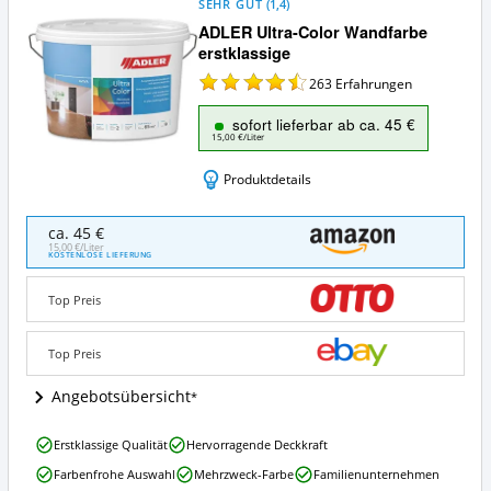
SEHR GUT
(
1,4
)
ADLER Ultra-Color Wandfarbe
erstklassige
263
Erfahrungen
sofort lieferbar ab ca. 45 €
15,00 €/Liter
Produktdetails
ADLER
ca. 45 €
Ultra-
15,00 €/Liter
KOSTENLOSE LIEFERUNG
Color
Wandfarbe
Top Preis
erstklassige
Angebote:
Wo
Top Preis
ist
diese
Angebotsübersicht
Bunte
Wandfarbe
ADLER
erhältlich?
Erstklassige Qualität
Hervorragende Deckkraft
Ultra-
Farbenfrohe Auswahl
Mehrzweck-Farbe
Familienunternehmen
Color