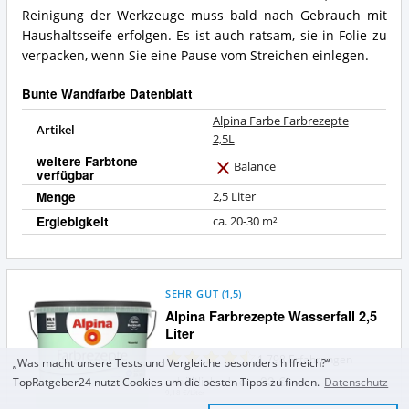
Reinigung der Werkzeuge muss bald nach Gebrauch mit
Haushaltsseife erfolgen. Es ist auch ratsam, sie in Folie zu
verpacken, wenn Sie eine Pause vom Streichen einlegen.
Bunte Wandfarbe Datenblatt
Alpina Farbe Farbrezepte
Artikel
2,5L
weitere Farbtone
Balance
verfügbar
N
e
Menge
2,5 Liter
i
Ergiebigkeit
ca. 20-30 m²
n
SEHR GUT
(
1,5
)
Alpina Farbrezepte Wasserfall 2,5
Liter
1.798
Erfahrungen
„Was macht unsere Tests und Vergleiche besonders hilfreich?“
erhältlich ab ca. 23 €
TopRatgeber24 nutzt Cookies um die besten Tipps zu finden.
Datenschutz
9,18 €/Liter