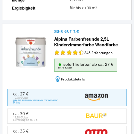
Ergiebigkeit
für bis zu 30 m²
SEHR GUT
(
1,4
)
Alpina Farbenfreunde 2,5L
Kinderzimmerfarbe Wandfarbe
845
Erfahrungen
sofort lieferbar ab ca. 27 €
10,78 €/Liter
Produktdetails
Alpina
ca. 27 €
Farbenfreunde
10,78 €/Liter
mit Amazon
GRATIS PREMIUMVERSAND
2,5L
Prime
Kinderzimmerfarbe
Wandfarbe
ca. 30 €
Angebote:
11,98 €/Liter
Lieferung ab ca.
6 €
Wo
ist
ca. 35 €