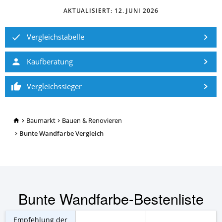
AKTUALISIERT:
12. JUNI 2026
Vergleichstabelle
Kaufberatung
Vergleichssieger
TopRatgeber24.de
Baumarkt
Bauen & Renovieren
Bunte Wandfarbe Vergleich
Bunte Wandfarbe-Bestenliste
Empfehlung der