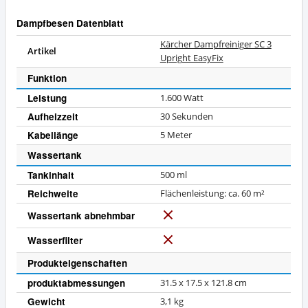
Dampfbesen Datenblatt
Kärcher Dampfreiniger SC 3
Artikel
Upright EasyFix
Funktion
Leistung
1.600 Watt
Aufheizzeit
30 Sekunden
Kabellänge
5 Meter
Wassertank
Tankinhalt
500 ml
Reichweite
Flächenleistung: ca. 60 m²
Wassertank abnehmbar
N
e
Wasserfilter
N
i
e
n
Produkteigenschaften
i
produktabmessungen
31.5 x 17.5 x 121.8 cm
n
Gewicht
3,1 kg