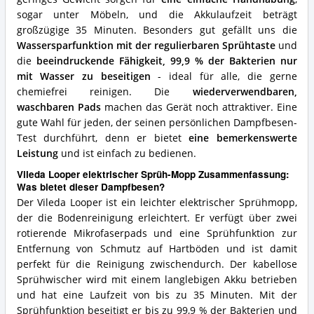
sogar unter Möbeln, und die Akkulaufzeit beträgt
großzügige 35 Minuten. Besonders gut gefällt uns die
Wassersparfunktion mit der regulierbaren Sprühtaste
und
die
beeindruckende Fähigkeit, 99,9 % der Bakterien nur
mit Wasser zu beseitigen
- ideal für alle, die gerne
chemiefrei reinigen. Die
wiederverwendbaren,
waschbaren Pads
machen das Gerät noch attraktiver. Eine
gute Wahl für jeden, der seinen persönlichen Dampfbesen-
Test durchführt, denn er bietet
eine bemerkenswerte
Leistung
und ist einfach zu bedienen.
Vileda Looper elektrischer Sprüh-Mopp Zusammenfassung:
Was bietet dieser Dampfbesen?
Der Vileda Looper ist ein leichter elektrischer Sprühmopp,
der die Bodenreinigung erleichtert. Er verfügt über zwei
rotierende Mikrofaserpads und eine Sprühfunktion zur
Entfernung von Schmutz auf Hartböden und ist damit
perfekt für die Reinigung zwischendurch. Der kabellose
Sprühwischer wird mit einem langlebigen Akku betrieben
und hat eine Laufzeit von bis zu 35 Minuten. Mit der
Sprühfunktion beseitigt er bis zu 99,9 % der Bakterien und