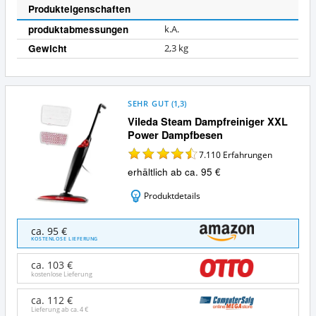
e
n
Produkteigenschaften
i
produktabmessungen
k.A.
n
Gewicht
2,3 kg
SEHR GUT
(
1,3
)
Vileda Steam Dampfreiniger XXL
Power Dampfbesen
7.110
Erfahrungen
erhältlich ab ca. 95 €
Produktdetails
Vileda
ca. 95 €
Steam
KOSTENLOSE LIEFERUNG
Dampfreiniger
XXL
ca. 103 €
Power
kostenlose Lieferung
Dampfbesen
Angebote:
ca. 112 €
Lieferung ab ca.
4 €
Wo