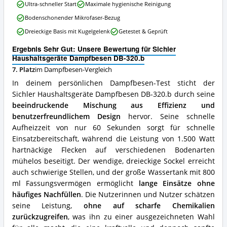
Sichler
Ultra-schneller Start
Maximale hygienische Reinigung
Haushaltsgeräte
Bodenschonender Mikrofaser-Bezug
Dampfbesen
DB-
Dreieckige Basis mit Kugelgelenk
Getestet & Geprüft
320.b
Vorteile:
Ergebnis Sehr Gut: Unsere Bewertung für Sichler
Was
Haushaltsgeräte Dampfbesen DB-320.b
spricht
7. Platz
im Dampfbesen-Vergleich
für
In deinem persönlichen Dampfbesen-Test sticht der
diesen
Dampfbesen?
Sichler Haushaltsgeräte Dampfbesen DB-320.b durch seine
beeindruckende Mischung aus Effizienz und
benutzerfreundlichem Design
hervor. Seine schnelle
Aufheizzeit von nur 60 Sekunden sorgt für schnelle
Einsatzbereitschaft, während die Leistung von 1.500 Watt
hartnäckige Flecken auf verschiedenen Bodenarten
mühelos beseitigt. Der wendige, dreieckige Sockel erreicht
auch schwierige Stellen, und der große Wassertank mit 800
ml Fassungsvermögen ermöglicht
lange Einsätze ohne
häufiges Nachfüllen
. Die Nutzerinnen und Nutzer schätzen
seine Leistung,
ohne auf scharfe Chemikalien
zurückzugreifen
, was ihn zu einer ausgezeichneten Wahl