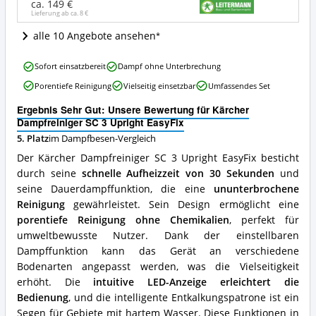
Angebote:
ca. 149 €
Lieferung ab ca.
8 €
Wo
ist
alle 10 Angebote ansehen
dieser
Dampfbesen
Kärcher
erhältlich?
Sofort einsatzbereit
Dampf ohne Unterbrechung
Dampfreiniger
Porentiefe Reinigung
Vielseitig einsetzbar
Umfassendes Set
SC
3
Ergebnis Sehr Gut: Unsere Bewertung für Kärcher
Upright
Dampfreiniger SC 3 Upright EasyFix
EasyFix
5. Platz
im Dampfbesen-Vergleich
Vorteile:
Was
Der Kärcher Dampfreiniger SC 3 Upright EasyFix besticht
spricht
durch seine
schnelle Aufheizzeit von 30 Sekunden
und
für
seine Dauerdampffunktion, die eine
ununterbrochene
diesen
Dampfbesen?
Reinigung
gewährleistet. Sein Design ermöglicht eine
porentiefe Reinigung ohne Chemikalien
, perfekt für
umweltbewusste Nutzer. Dank der einstellbaren
Dampffunktion kann das Gerät an verschiedene
Bodenarten angepasst werden, was die Vielseitigkeit
erhöht. Die
intuitive LED-Anzeige erleichtert die
Bedienung
, und die intelligente Entkalkungspatrone ist ein
Segen für Gebiete mit hartem Wasser. Diese Funktionen in