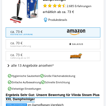
2.685
Erfahrungen
erhältlich ab ca. 73 €
Produktdetails
Vileda
ca. 73 €
Steam
KOSTENLOSE LIEFERUNG
Plus
XXL
ca. 70 €
Dampfreiniger
kostenlose Lieferung
Angebote:
Wo
ca. 73 €
Lieferung ab ca.
5 €
ist
dieser
alle 13 Angebote ansehen
Dampfbesen
erhältlich?
Vileda
Hygienische Sauberkeit
Große Flächenabdeckung
Steam
Einfache Aufbewahrung
Schnelle Einrichtung
Plus
XXL
Vielseitige Einstellungen
Dampfreiniger
Ergebnis Sehr Gut: Unsere Bewertung für Vileda Steam Plus
Vorteile:
XXL Dampfreiniger
Was
spricht
im Dampfbesen-Vergleich
VERGLEICHSSIEGER