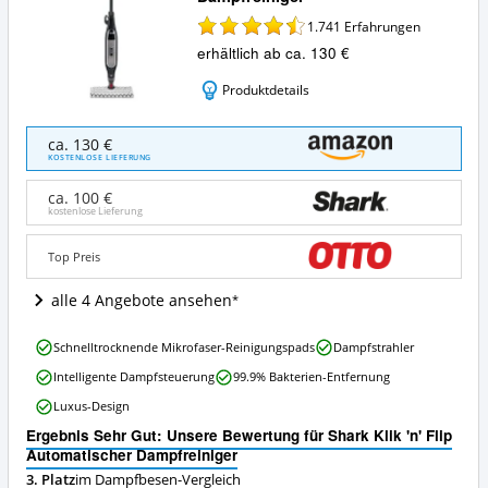
1.741
Erfahrungen
erhältlich ab ca. 130 €
Produktdetails
Shark
ca. 130 €
Klik
KOSTENLOSE LIEFERUNG
'n'
Flip
ca. 100 €
Automatischer
kostenlose Lieferung
Dampfreiniger
Angebote:
Top Preis
Wo
ist
alle 4 Angebote ansehen
dieser
Dampfbesen
Shark
erhältlich?
Schnelltrocknende Mikrofaser-Reinigungspads
Dampfstrahler
Klik
Intelligente Dampfsteuerung
99.9% Bakterien-Entfernung
'n'
Flip
Luxus-Design
Automatischer
Ergebnis Sehr Gut: Unsere Bewertung für Shark Klik 'n' Flip
Dampfreiniger
Automatischer Dampfreiniger
Vorteile:
Was
3. Platz
im Dampfbesen-Vergleich