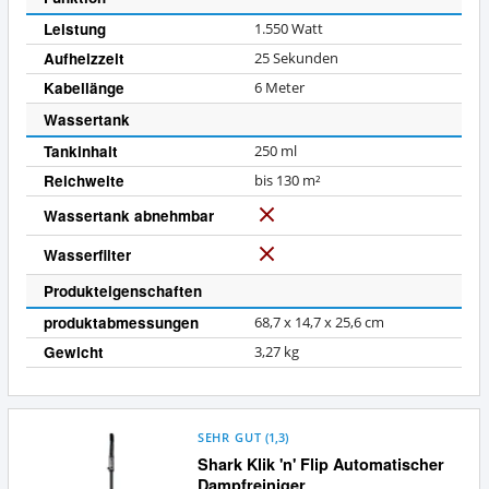
Leistung
1.550
Watt
Aufheizzeit
25 Sekunden
Kabellänge
6 Meter
Wassertank
Tankinhalt
250 ml
Reichweite
bis 130 m²
Wassertank abnehmbar
N
e
Wasserfilter
N
i
e
n
Produkteigenschaften
i
produktabmessungen
68,7 x 14,7 x 25,6 cm
n
Gewicht
3,27 kg
SEHR GUT
(
1,3
)
Shark Klik 'n' Flip Automatischer
Dampfreiniger