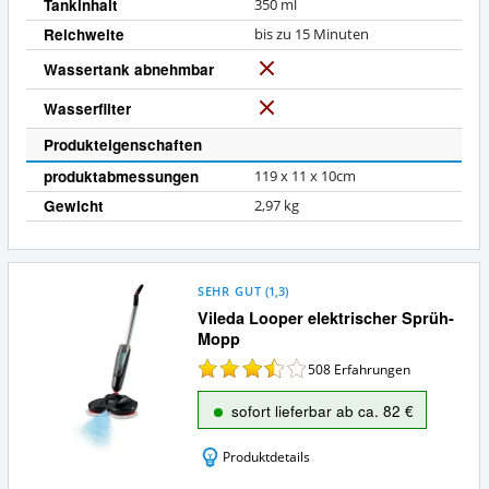
Tankinhalt
350 ml
Reichweite
bis zu 15 Minuten
Wassertank abnehmbar
N
e
Wasserfilter
N
i
e
n
Produkteigenschaften
i
produktabmessungen
119 x 11 x 10cm
n
Gewicht
2,97 kg
SEHR GUT
(
1,3
)
Vileda Looper elektrischer Sprüh-
Mopp
508
Erfahrungen
sofort lieferbar ab ca. 82 €
Produktdetails