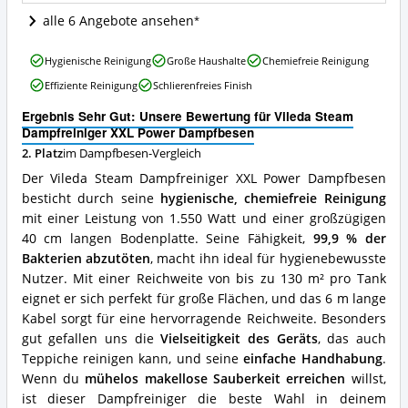
ist
alle 6 Angebote ansehen
dieser
Dampfbesen
Vileda
erhältlich?
Hygienische Reinigung
Große Haushalte
Chemiefreie Reinigung
Steam
Effiziente Reinigung
Schlierenfreies Finish
Dampfreiniger
XXL
Ergebnis Sehr Gut: Unsere Bewertung für Vileda Steam
Power
Dampfreiniger XXL Power Dampfbesen
Dampfbesen
2. Platz
im Dampfbesen-Vergleich
Vorteile:
Was
Der Vileda Steam Dampfreiniger XXL Power Dampfbesen
spricht
besticht durch seine
hygienische, chemiefreie Reinigung
für
mit einer Leistung von 1.550 Watt und einer großzügigen
diesen
Dampfbesen?
40 cm langen Bodenplatte. Seine Fähigkeit,
99,9 % der
Bakterien abzutöten
, macht ihn ideal für hygienebewusste
Nutzer. Mit einer Reichweite von bis zu 130 m² pro Tank
eignet er sich perfekt für große Flächen, und das 6 m lange
Kabel sorgt für eine hervorragende Reichweite. Besonders
gut gefallen uns die
Vielseitigkeit des Geräts
, das auch
Teppiche reinigen kann, und seine
einfache Handhabung
.
Wenn du
mühelos makellose Sauberkeit erreichen
willst,
ist dieser Dampfreiniger die beste Wahl in deinem