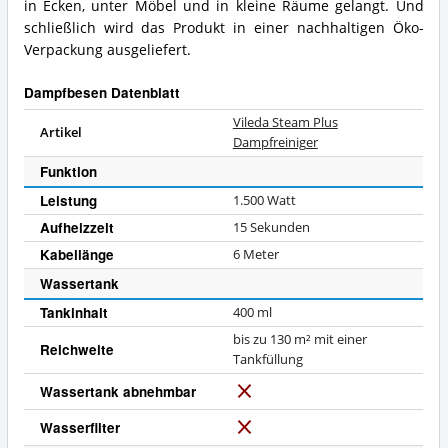
in Ecken, unter Möbel und in kleine Räume gelangt. Und
schließlich wird das Produkt in einer nachhaltigen Öko-
Verpackung ausgeliefert.
Dampfbesen Datenblatt
Vileda Steam Plus
Artikel
Dampfreiniger
Funktion
Leistung
1.500
Watt
Aufheizzeit
15 Sekunden
Kabellänge
6 Meter
Wassertank
Tankinhalt
400 ml
bis zu 130 m² mit einer
Reichweite
Tankfüllung
Wassertank abnehmbar
N
e
Wasserfilter
N
i