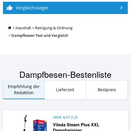
Vergleichssieger
TopRatgeber24.de
Haushalt
Reinigung & Ordnung
Dampfbesen Test und Vergleich
Dampfbesen-Bestenliste
Empfehlung der
Lieferzeit
Bestpreis
Redaktion
SEHR GUT
(
1,2
)
Vileda Steam Plus XXL
Dampfreiniger