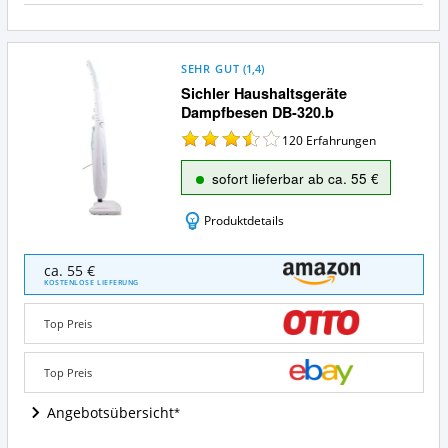
SEHR GUT
(
1,4
)
Sichler Haushaltsgeräte
Dampfbesen DB-320.b
120
Erfahrungen
sofort lieferbar ab ca. 55 €
Produktdetails
Sichler
ca. 55 €
Haushaltsgeräte
KOSTENLOSE LIEFERUNG
Dampfbesen
DB-
Top Preis
320.b
Angebote:
Wo
Top Preis
ist
dieser
Angebotsübersicht
Dampfbesen
erhältlich?