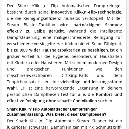
spricht
Der Shark Klik ‚n‘ Flip Automatischer Dampfreiniger
für
besticht durch seine
innovative Klik-‚n‘-Flip-Technologie
,
diesen
die die Reinigungseffizienz mühelos verdoppelt. Mit der
Dampfbesen?
Steam Blaster-Funktion wird
hartnäckigem Schmutz
effektiv zu Leibe gerückt
, während die intelligente
Dampfsteuerung eine maßgeschneiderte Reinigung für
verschiedene versiegelte Hartböden bietet. Seine Fähigkeit,
bis zu 99,9 % der Haushaltsbakterien zu beseitigen
, ist ein
großer Vorteil für die Hygiene, besonders in Haushalten
mit Kindern oder Haustieren. Mit seinem modernen Design
und praktischen Funktionen wie den
maschinenwaschbaren Dirt-Grip-Pads und dem
Teppichaufsatz ist er eine
vielseitige und leistungsstarke
Wahl
. Er ist eine hervorragende Ergänzung in deinem
persönlichen Dampfbesen-Test für alle, die
Komfort und
effektive Reinigung ohne scharfe Chemikalien
suchen.
Shark Klik 'n' Flip Automatischer Dampfreiniger
Zusammenfassung: Was bietet dieser Dampfbesen?
Der Shark Klik ‚n‘ Flip Automatic Steam Cleaner ist ein
luxuriöser schwarzer Dampfreiniger mit 4x Schmutzgriff-