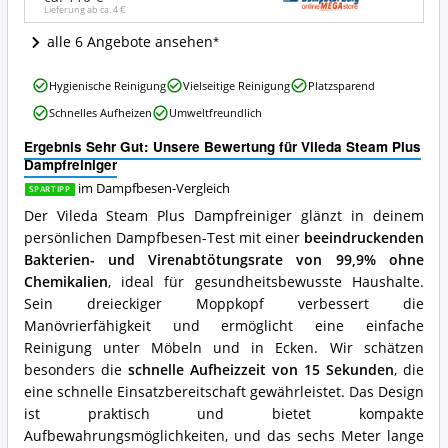
Lieferung ab ca.
4 €
dieser
Dampfbesen
alle 6 Angebote ansehen
erhältlich?
Vileda
Hygienische Reinigung
Vielseitige Reinigung
Platzsparend
Steam
Schnelles Aufheizen
Umweltfreundlich
Plus
Dampfreiniger
Ergebnis Sehr Gut: Unsere Bewertung für Vileda Steam Plus
Vorteile:
Dampfreiniger
Was
spricht
im Dampfbesen-Vergleich
SPARTIPP
für
Der Vileda Steam Plus Dampfreiniger glänzt in deinem
diesen
persönlichen Dampfbesen-Test mit einer
beeindruckenden
Dampfbesen?
Bakterien- und Virenabtötungsrate von 99,9% ohne
Chemikalien
, ideal für gesundheitsbewusste Haushalte.
Sein dreieckiger Moppkopf verbessert die
Manövrierfähigkeit und ermöglicht eine einfache
Reinigung unter Möbeln und in Ecken. Wir schätzen
besonders die
schnelle Aufheizzeit von 15 Sekunden
, die
eine schnelle Einsatzbereitschaft gewährleistet. Das Design
ist praktisch und bietet kompakte
Aufbewahrungsmöglichkeiten, und das sechs Meter lange