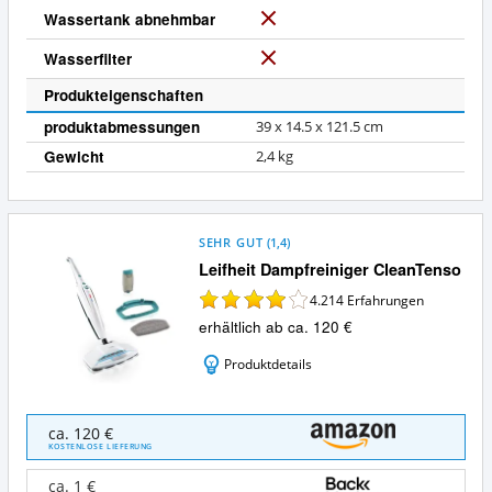
Wassertank abnehmbar
N
e
Wasserfilter
N
i
e
n
Produkteigenschaften
i
produktabmessungen
‎39 x 14.5 x 121.5 cm
n
Gewicht
2,4 kg
SEHR GUT
(
1,4
)
Leifheit Dampfreiniger CleanTenso
4.214
Erfahrungen
erhältlich ab ca. 120 €
Produktdetails
Leifheit
ca. 120 €
Dampfreiniger
KOSTENLOSE LIEFERUNG
CleanTenso
Angebote:
ca. 1 €