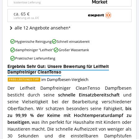
Wo
kostenlose Lieferung
ist
dieser
ca. 65 €
Lieferung ab ca.
4 €
Dampfbesen
erhältlich?
alle 12 Angebote ansehen
Leifheit
Hygienische Reinigung
Schnell einsatzbereit
Dampfreiniger
dampfreiniger "Leifheit"
Großer Wassertank
CleanTenso
Vorteile:
Praktischer Lieferumfang
Was
Ergebnis Sehr Gut: Unsere Bewertung für Leifheit
spricht
Dampfreiniger CleanTenso
für
diesen
im Dampfbesen-Vergleich
PREIS-LEISTUNGS-TIPP
Dampfbesen?
Der Leifheit Dampfreiniger CleanTenso Dampfbesen
besticht durch seine
schnelle Einsatzbereitschaft
und
seine Vielseitigkeit bei der Bearbeitung verschiedener
Oberflächen. Wir schätzen besonders seine Fähigkeit,
bis
zu 99,99 % der Keime mit Hochtemperaturdampf zu
beseitigen
, was ihn perfekt für Haushalte mit Kindern oder
Haustieren macht. Die schnelle Aufheizzeit von weniger als
30 Sekunden und die einstellbaren Dampfstufen