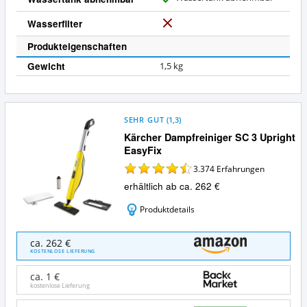
J
a
Wasserfilter
N
e
Produkteigenschaften
i
Gewicht
1,5 kg
n
SEHR GUT
(
1,3
)
Kärcher Dampfreiniger SC 3 Upright
EasyFix
3.374
Erfahrungen
erhältlich ab ca. 262 €
Produktdetails
Kärcher
ca. 262 €
Dampfreiniger
KOSTENLOSE LIEFERUNG
SC
3
ca. 1 €
Upright
kostenlose Lieferung
EasyFix