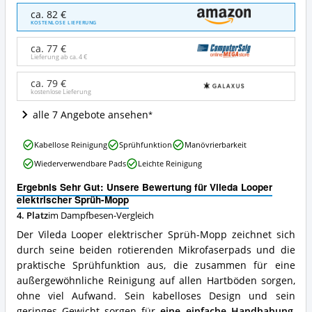
Vileda
ca. 82 €
Looper
KOSTENLOSE LIEFERUNG
elektrischer
Sprüh-
ca. 77 €
Mopp
Lieferung ab ca.
4 €
Angebote:
Wo
ca. 79 €
kostenlose Lieferung
ist
dieser
alle 7 Angebote ansehen
Dampfbesen
erhältlich?
Vileda
Kabellose Reinigung
Sprühfunktion
Manövrierbarkeit
Looper
Wiederverwendbare Pads
Leichte Reinigung
elektrischer
Sprüh-
Ergebnis Sehr Gut: Unsere Bewertung für Vileda Looper
Mopp
elektrischer Sprüh-Mopp
Vorteile:
4. Platz
im Dampfbesen-Vergleich
Was
spricht
Der Vileda Looper elektrischer Sprüh-Mopp zeichnet sich
für
durch seine beiden rotierenden Mikrofaserpads und die
diesen
praktische Sprühfunktion aus, die zusammen für eine
Dampfbesen?
außergewöhnliche Reinigung auf allen Hartböden sorgen,
ohne viel Aufwand. Sein kabelloses Design und sein
geringes Gewicht sorgen für
eine einfache Handhabung
,