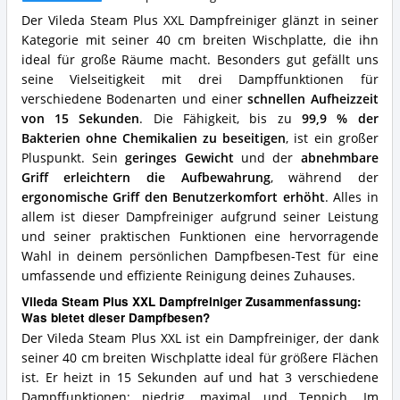
für
Der Vileda Steam Plus XXL Dampfreiniger glänzt in seiner
diesen
Kategorie mit seiner 40 cm breiten Wischplatte, die ihn
Dampfbesen?
ideal für große Räume macht. Besonders gut gefällt uns
seine Vielseitigkeit mit drei Dampffunktionen für
verschiedene Bodenarten und einer
schnellen Aufheizzeit
von 15 Sekunden
. Die Fähigkeit, bis zu
99,9 % der
Bakterien ohne Chemikalien zu beseitigen
, ist ein großer
Pluspunkt. Sein
geringes Gewicht
und der
abnehmbare
Griff erleichtern die Aufbewahrung
, während der
ergonomische Griff den Benutzerkomfort erhöht
. Alles in
allem ist dieser Dampfreiniger aufgrund seiner Leistung
und seiner praktischen Funktionen eine hervorragende
Wahl in deinem persönlichen Dampfbesen-Test für eine
umfassende und effiziente Reinigung deines Zuhauses.
Vileda Steam Plus XXL Dampfreiniger Zusammenfassung:
Was bietet dieser Dampfbesen?
Der Vileda Steam Plus XXL ist ein Dampfreiniger, der dank
seiner 40 cm breiten Wischplatte ideal für größere Flächen
ist. Er heizt in 15 Sekunden auf und hat 3 verschiedene
Dampffunktionen: niedrig, maximal und Teppich. Im