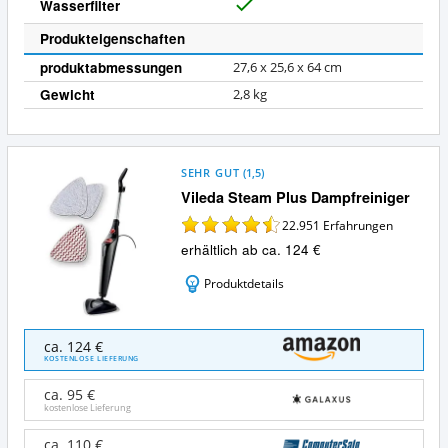
Wasserfilter
J
a
Produkteigenschaften
produktabmessungen
27,6 x 25,6 x 64 cm
Gewicht
2,8 kg
SEHR GUT
(
1,5
)
Vileda Steam Plus Dampfreiniger
22.951
Erfahrungen
erhältlich ab ca. 124 €
Produktdetails
Vileda
ca. 124 €
Steam
KOSTENLOSE LIEFERUNG
Plus
Dampfreiniger
ca. 95 €
Angebote:
kostenlose Lieferung
Wo
ist
ca. 110 €