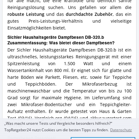
für alle macht, die eine kraftvolle und dennoch sanfte
Reinigungslösung suchen. Uns gefallen vor allem die
robuste Leistung
und das
durchdachte Zubehör
, das ein
gutes Preis-Leistungs-Verhältnis und vielseitige
Einsatzmöglichkeiten bietet.
Sichler Haushaltsgeräte Dampfbesen DB-320.b
Zusammenfassung: Was bietet dieser Dampfbesen?
Der Sichler Haushaltsgeräte Dampfbesen DB-320.b ist ein
ultraschnelles, leistungsstarkes Reinigungsgerät mit einer
Spitzenleistung von 1.500 Watt und einem
Wassertankinhalt von 800 ml. Er eignet sich für glatte und
harte Böden wie Parkett, Fliesen, etc. sowie für Teppiche
und Teppichböden. Der Mikrofaserbezug ist
maschinenwaschbar und die Temperatur von bis zu 100
Grad sorgt für maximale Hygiene. Im Lieferumfang sind
zwei Mikrofaser-Bodentücher und ein Teppichgleiter-
Aufsatz enthalten. Er wurde getestet von Haus & Garten
Test (03/16), Vergleich.org (04/16) und akkusaugertest.com
„Was macht unsere Tests und Vergleiche besonders hilfreich?“
(07/15).
TopRatgeber24 nutzt Cookies um die besten Tipps zu finden.
Datenschutz
Dampfbesen Datenblatt