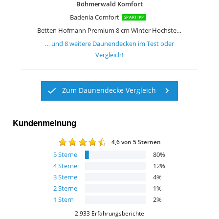
Böhmerwald Komfort
Badenia Comfort
SPARTIPP
Betten Hofmann Premium 8 cm Winter Hochsteg Daunendecke 135x200cm 100% Daunen
… und
8
weitere
Daunendecken
im Test oder
Vergleich!
Zum Daunendecke Vergleich
Kundenmeinung
4,6
von 5 Sternen
5
Sterne
80
%
4
Sterne
12
%
3
Sterne
4
%
2
Sterne
1
%
1
Stern
2
%
2.933
Erfahrungsberichte