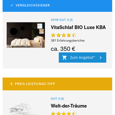
SEHR GUT
(
1,3
)
VitaSchlaf BIO Luxe KBA
381
Erfahrungsberichte
ca.
350 €
Zum Angebot
GUT
(
1,6
)
Welt-der-Träume