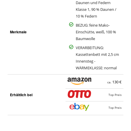
Daunen und Federn
Klasse 1, 90 % Daunen /
10 % Federn
BEZUG: feine Mako-
Merkmale
Einschütte, weiß, 100 %
Baumwolle
VERARBEITUNG:
Kassettenbett mit 2,5 cm
Innensteg -
WÄRMEKLASSE: normal
130 €
ca.
Erhältlich bei
Top Preis
Top Preis