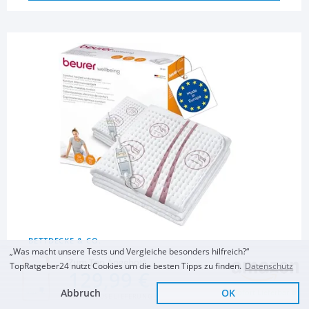
BETTDECKE & CO.
„Was macht unsere Tests und Vergleiche besonders hilfreich?“
Wärmeunterbett
Zum Top Angebot
TopRatgeber24 nutzt Cookies um die besten Tipps zu finden.
Datenschutz
129,99 €
Beurer UB 90 Komfort
Beurer UB 100 Cosy
Beurer UB 75
Abbruch
OK
Sofort Lieferbar
KOSTENLOSE LIEFERUNG
Wärme-Unterbett
Spann-
Wärmeunterbett
Wärmeunterbett
anschmiegsame