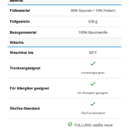
Material
Füllmaterial
90% Daunen / 10% Federn
Füllgewicht
630 g
Bezugsmaterial
100% Baumwolle
Wäsche
Waschbar bis
60°C
J
Trocknergeeignet
a
trocknergeeignet
J
Für Allergiker geeignet
a
für Allergiker geeignet
J
ÖkoTex-Standard
a
ÖkoTex-Standard
FÜLLUNG: weiße neue