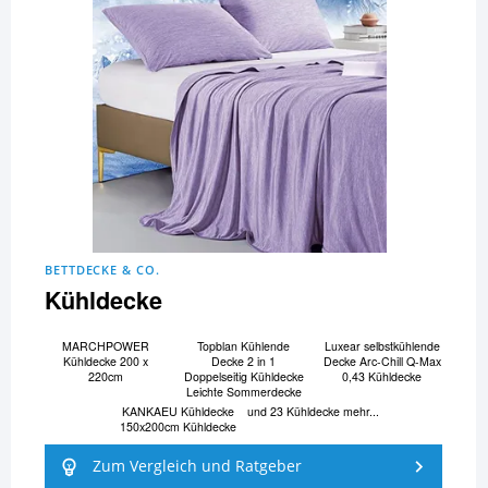
BETTDECKE & CO.
Kühldecke
MARCHPOWER
Topblan Kühlende
Luxear selbstkühlende
Kühldecke 200 x
Decke 2 in 1
Decke Arc-Chill Q-Max
220cm
Doppelseitig Kühldecke
0,43 Kühldecke
Leichte Sommerdecke
KANKAEU Kühldecke
und 23 Kühldecke mehr...
150x200cm Kühldecke
Zum Vergleich und Ratgeber