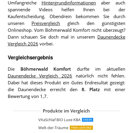
Umfangreiche
Hintergrundinformationen
aber auch
spannende Videos helfen Ihnen bei der
Kaufentscheidung. Obendrein bekommen Sie durch
unseren
Preisvergleich
gleich den günstigsten
Onlineshop. Vom Böhmerwald Komfort nicht überzeugt?
Dann schauen Sie doch mal in unserem
Daunendecke
Vergleich 2026
vorbei.
Vergleichsergebnis
Die
Böhmerwald Komfort
durfte im aktuellen
Daunendecke Vergleich 2026
natürlich nicht fehlen.
Dabei hat dieses Produkt ein
Gut
es Endresultat gezeigt:
die Daunendecke erreicht den
8. Platz
mit einer
Bewertung von 1,7.
Produkte im Vergleich
Bettenhaus Daunendecke 4 K Steppbe
Bettenhaus Daunendecke 4 K Steppbe
Premium De Luxe
SCHLAFKÖNIG
Schäfer REVITAL-LEICHT
Canada Dreams Luxus
Billerbeck Bali Superlight
Zollner Daunendecke
VitaSchlaf BIO Luxe KBA
SIEGER
Welt-der-Träume
PREIS-LEISTUNG