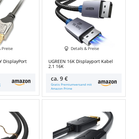
& Preise
Details & Preise
Y DisplayPort
UGREEN 16K Displayport Kabel
2.1 16K
ca.
9 €
g
Gratis Premiumversand mit
Amazon Prime