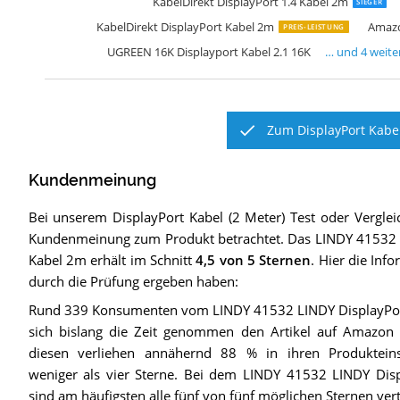
KabelDirekt DisplayPort 1.4 Kabel 2m
SIEGER
KabelDirekt DisplayPort Kabel 2m
Amazo
PREIS-LEISTUNG
UGREEN 16K Displayport Kabel 2.1 16K
… und
4
weite
Zum DisplayPort Kabel
Kundenmeinung
Bei unserem
DisplayPort Kabel (2 Meter)
Test oder Verglei
Kundenmeinung zum Produkt betrachtet.
Das
LINDY 41532 
Kabel 2m
erhält im Schnitt
4,5
von 5 Sternen
. Hier die Inf
durch die Prüfung ergeben haben:
Rund 339 Konsumenten vom LINDY 41532 LINDY DisplayPo
sich bislang die Zeit genommen den Artikel auf Amazon
diesen verliehen annähernd 88 % in ihren Produkteins
weniger als vier Sterne. Bei dem LINDY 41532 LINDY Dis
sind am häufigsten alle fünf von fünf möglichen Sternen vert