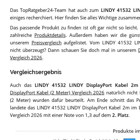
Das TopRatgeber24-Team hat auch zum
LINDY 41532 LIN
einiges recherchiert. Hier finden Sie alles Wichtige zusamme
Das passende Produkt zu finden ist oft gar nicht so leicht.
zahlreiche
Produktdetails
. Außerdem haben wir die günsti
unserem
Preisvergleich
aufgelistet. Vom LINDY 41532 LI
nicht überzeugt? Dann schauen Sie doch mal in unserem
Vergleich 2026
.
Vergleichsergebnis
Auch das
LINDY 41532 LINDY DisplayPort Kabel 2m
DisplayPort Kabel (2 Meter) Vergleich 2026
natürlich nicht 
(2 Meter) wurden dafür beurteilt. Am Ende schnitt das 
landete das LINDY 41532 LINDY DisplayPort Kabel 2m im D
Vergleich 2026 mit einer Note von 1,3 auf dem
2. Platz
.
Produkte im
R
C
U
S