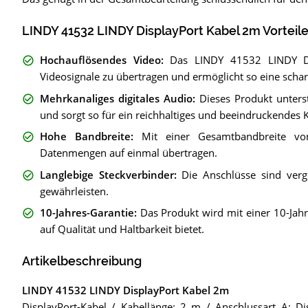
LINDY 41532 LINDY DisplayPort Kabel 2m Vorteil
Hochauflösendes Video
:
Das LINDY 41532 LINDY Di
Videosignale zu übertragen und ermöglicht so eine scharf
Mehrkanaliges digitales Audio
:
Dieses Produkt unters
und sorgt so für ein reichhaltiges und beeindruckendes K
Hohe Bandbreite
:
Mit einer Gesamtbandbreite v
Datenmengen auf einmal übertragen.
Langlebige Steckverbinder
:
Die Anschlüsse sind verg
gewährleisten.
10-Jahres-Garantie
:
Das Produkt wird mit einer 10-Jahr
auf Qualität und Haltbarkeit bietet.
Artikelbeschreibung
LINDY 41532 LINDY DisplayPort Kabel 2m
DisplayPort-Kabel / Kabellänge: 2 m / Anschlussart A: Di