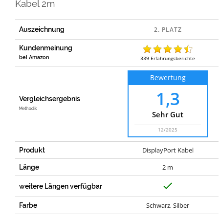
Kabel 2m
Auszeichnung
Kundenmeinung
bei Amazon
339
Erfahrungsberichte
Bewertung
1,3
Vergleichsergebnis
Methodik
Sehr Gut
12/2025
DisplayPort Kabel
Produkt
2 m
Länge
J
weitere Längen verfügbar
a
Schwarz, Silber
Farbe