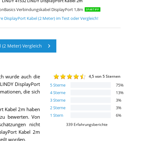
LINDY 41532 LINDY DisplayPort Kabel 2m
nBasics Verbindungskabel DisplayPort 1,8m
SPARTIPP
re
DisplayPort Kabel (2 Meter)
im Test oder Vergleich!
 (2 Meter) Vergleich
ch wurde auch die
4,5
von 5 Sternen
LINDY DisplayPort
5
Sterne
75
%
ormationen, die sich
4
Sterne
13
%
3
Sterne
3
%
2
Sterne
3
%
rt Kabel 2m haben
1
Stern
6
%
 zu bewerten. Von
chätzungen nicht
339
Erfahrungsberichte
playPort Kabel 2m
eilt worden.