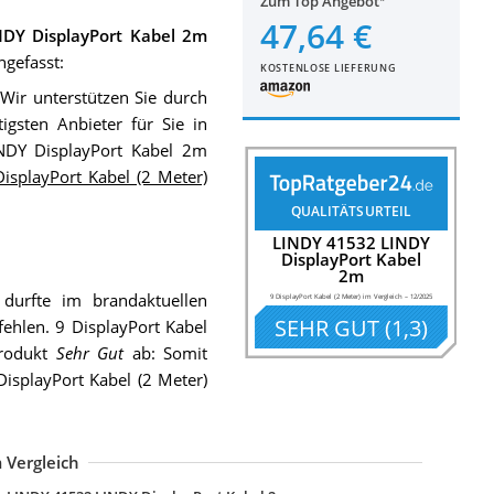
Zum Top Angebot
47,64 €
DY DisplayPort Kabel 2m
ngefasst:
KOSTENLOSE LIEFERUNG
 Wir unterstützen Sie durch
gsten Anbieter für Sie in
NDY DisplayPort Kabel 2m
DisplayPort Kabel (2 Meter)
QUALITÄTSURTEIL
LINDY 41532 LINDY
DisplayPort Kabel
2m
durfte im brandaktuellen
9 DisplayPort Kabel (2 Meter) im Vergleich
–
12/2025
SEHR GUT
(
1,3
)
fehlen. 9 DisplayPort Kabel
Produkt
Sehr Gut
ab: Somit
isplayPort Kabel (2 Meter)
 Vergleich
OLINE Gold Displayport Kabel I DP Monitorkabel 2m
SL-Computer CSL 2m Ultra HD
GREEN Displayport Kabel HD 4K 1m
tartech 2m DisplayPort 1.2 Kabel