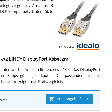
belegt, vergoldet / Anschluss B
 HDCP kompatibel / Unterstützte
Das
TEXTQUELLE:
LINDY
i
41532
d
LINDY
532 LINDY DisplayPort Kabel 2m
DisplayPort
e
Kabel
a
2m
.
konnten wir bei
Amazon
finden: etwa 48 €. Das DisplayPort
l
eren Shops günstig zu kaufen. Den passenden der hier
o
Kabel 2m zeigt unser Preisvergleich.
Zum Angebot
mazon