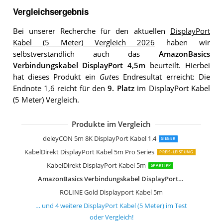
Vergleichsergebnis
Bei unserer Recherche für den aktuellen
DisplayPort
Kabel (5 Meter) Vergleich 2026
haben wir
selbstverständlich auch das
AmazonBasics
Verbindungskabel DisplayPort 4,5m
beurteilt. Hierbei
hat dieses Produkt ein
Gut
es Endresultat erreicht: Die
Endnote 1,6 reicht für den
9. Platz
im DisplayPort Kabel
(5 Meter) Vergleich.
Produkte im Vergleich
Zestiq 16K DisplayPort Kabel 2.1 5M
STARTECH.COM 5m DisplayPort Kabel
UGREEN Displayport Kabel HD 4K 5m
deleyCON 5m 8K DisplayPort Kabel 1.4
SIEGER
KabelDirekt DisplayPort Kabel 5m Pro Series
PREIS-LEISTUNG
KabelDirekt DisplayPort Kabel 5m
SPARTIPP
AmazonBasics Verbindungskabel DisplayPort 4,5m
ROLINE Gold Displayport Kabel 5m
… und
4
weitere
DisplayPort Kabel (5 Meter)
im Test
oder Vergleich!