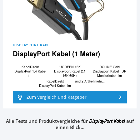
DISPLAYPORT KABEL
DisplayPort Kabel (1 Meter)
KabelDirekt
UGREEN 16K
ROLINE Gold
DisplayPort 1.4 Kabel
Displayport Kabel 2.1
Displayport Kabel I DP
1m
16K 60Hz
Monitorkabel 1m
KabelDirekt
und 2 Artikel mehr...
DisplayPort Kabel 1m
Zum Vergleich und Ratgeber
Alle Tests und Produktvergleiche für
DisplayPort Kabel
auf
einen Blick…