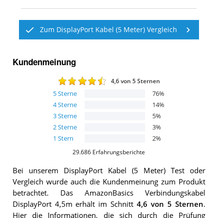
Zum DisplayPort Kabel (5 Meter) Vergleich
Kundenmeinung
4,6
von 5 Sternen
5
Sterne
76
%
4
Sterne
14
%
3
Sterne
5
%
2
Sterne
3
%
1
Stern
2
%
29.686
Erfahrungsberichte
Bei unserem
DisplayPort Kabel (5 Meter)
Test oder
Vergleich wurde auch die Kundenmeinung zum Produkt
betrachtet.
Das
AmazonBasics Verbindungskabel
DisplayPort 4,5m
erhält im Schnitt
4,6
von 5 Sternen
.
Hier die Informationen, die sich durch die Prüfung