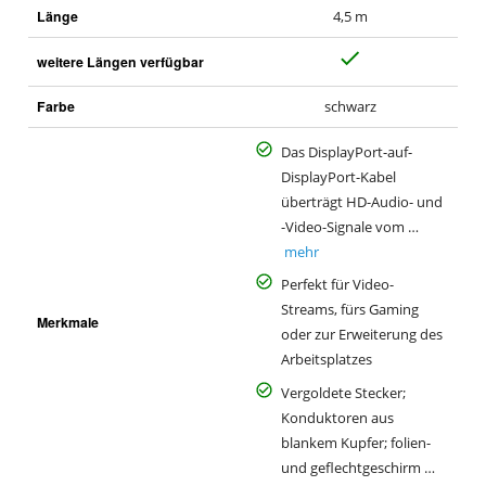
Länge
4,5 m
J
weitere Längen verfügbar
a
Farbe
schwarz
Das DisplayPort-auf-
DisplayPort-Kabel
überträgt HD-Audio- und
-Video-Signale vom …
mehr
Perfekt für Video-
Streams, fürs Gaming
Merkmale
oder zur Erweiterung des
Arbeitsplatzes
Vergoldete Stecker;
Konduktoren aus
blankem Kupfer; folien-
und geflechtgeschirm …