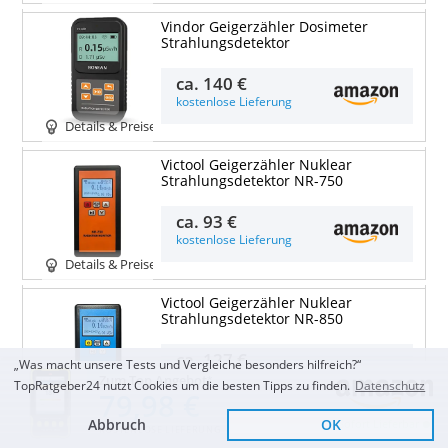
Vindor Geigerzähler Dosimeter
Strahlungsdetektor
ca.
140 €
kostenlose Lieferung
Details & Preise
Victool Geigerzähler Nuklear
Strahlungsdetektor NR-750
ca.
93 €
kostenlose Lieferung
Details & Preise
Victool Geigerzähler Nuklear
Strahlungsdetektor NR-850
ca.
127 €
„Was macht unsere Tests und Vergleiche besonders hilfreich?“
kostenlose Lieferung
Zum Top Angebot
TopRatgeber24 nutzt Cookies um die besten Tipps zu finden.
Datenschutz
79,98 €
Details & Preise
Abbruch
OK
Sofort Lieferbar
KOSTENLOSE LIEFERUNG
Victool Geigerzähler Nuklear