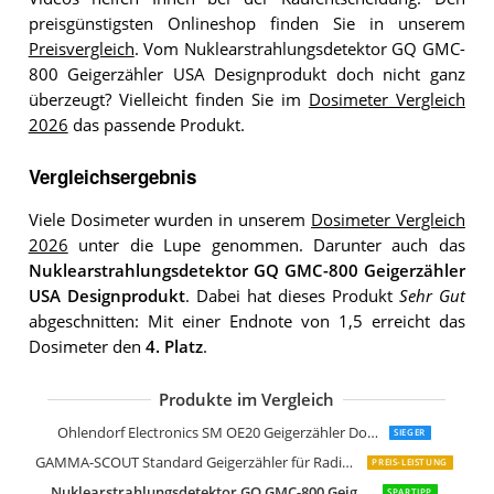
preisgünstigsten Onlineshop finden Sie in unserem
Preisvergleich
. Vom Nuklearstrahlungsdetektor GQ GMC-
800 Geigerzähler USA Designprodukt doch nicht ganz
überzeugt? Vielleicht finden Sie im
Dosimeter Vergleich
2026
das passende Produkt.
Vergleichsergebnis
Viele Dosimeter wurden in unserem
Dosimeter Vergleich
2026
unter die Lupe genommen. Darunter auch das
Nuklearstrahlungsdetektor GQ GMC-800 Geigerzähler
USA Designprodukt
. Dabei hat dieses Produkt
Sehr Gut
abgeschnitten: Mit einer Endnote von 1,5 erreicht das
Dosimeter den
4. Platz
.
Produkte im Vergleich
Smart Geiger Pro SGP-001 Strahlenme
Ohlendorf Electronics SM OE20 Geigerzähler Dosimeter
SIEGER
GAMMA-SCOUT Standard Geigerzähler für Radioaktivität
PREIS-LEISTUNG
Nuklearstrahlungsdetektor GQ GMC-800 Geigerzähler USA Designprodukt
SPARTIPP