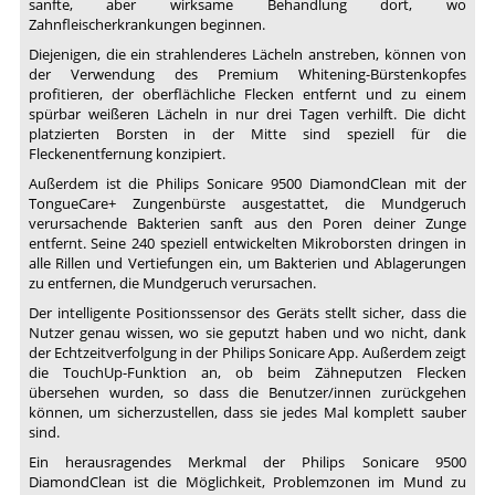
sanfte, aber wirksame Behandlung dort, wo
Zahnfleischerkrankungen beginnen.
Diejenigen, die ein strahlenderes Lächeln anstreben, können von
der Verwendung des Premium Whitening-Bürstenkopfes
profitieren, der oberflächliche Flecken entfernt und zu einem
spürbar weißeren Lächeln in nur drei Tagen verhilft. Die dicht
platzierten Borsten in der Mitte sind speziell für die
Fleckenentfernung konzipiert.
Außerdem ist die Philips Sonicare 9500 DiamondClean mit der
TongueCare+ Zungenbürste ausgestattet, die Mundgeruch
verursachende Bakterien sanft aus den Poren deiner Zunge
entfernt. Seine 240 speziell entwickelten Mikroborsten dringen in
alle Rillen und Vertiefungen ein, um Bakterien und Ablagerungen
zu entfernen, die Mundgeruch verursachen.
Der intelligente Positionssensor des Geräts stellt sicher, dass die
Nutzer genau wissen, wo sie geputzt haben und wo nicht, dank
der Echtzeitverfolgung in der Philips Sonicare App. Außerdem zeigt
die TouchUp-Funktion an, ob beim Zähneputzen Flecken
übersehen wurden, so dass die Benutzer/innen zurückgehen
können, um sicherzustellen, dass sie jedes Mal komplett sauber
sind.
Ein herausragendes Merkmal der Philips Sonicare 9500
DiamondClean ist die Möglichkeit, Problemzonen im Mund zu