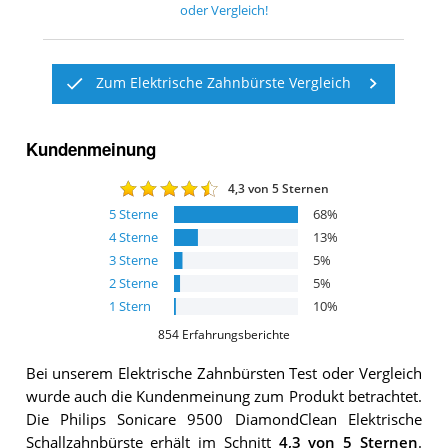
oder Vergleich!
Zum Elektrische Zahnbürste Vergleich
Kundenmeinung
4,3
von 5 Sternen
5
Sterne
68
%
4
Sterne
13
%
3
Sterne
5
%
2
Sterne
5
%
1
Stern
10
%
854
Erfahrungsberichte
Bei unserem
Elektrische Zahnbürsten
Test oder Vergleich
wurde auch die Kundenmeinung zum Produkt betrachtet.
Die
Philips Sonicare 9500 DiamondClean Elektrische
Schallzahnbürste
erhält im Schnitt
4,3
von 5 Sternen
.