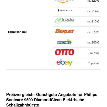
329 €
ca.
214 €
ca.
215 €
ca.
Erhältlich bei
270 €
ca.
280 €
ca.
Top Preis
Top Preis
Preisvergleich: Günstigste Angebote für
Philips
Sonicare 9500 DiamondClean Elektrische
Schallzahnbürste