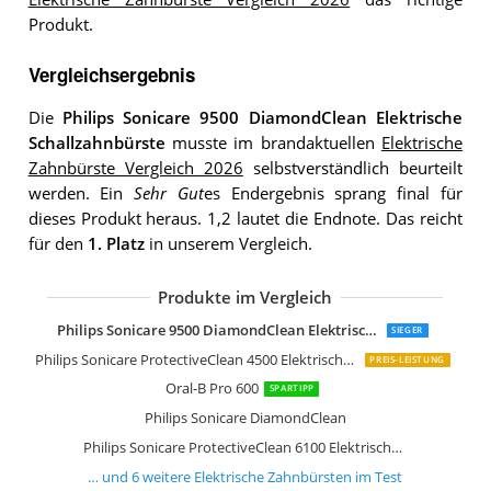
Produkt.
Vergleichsergebnis
Die
Philips Sonicare 9500 DiamondClean Elektrische
Schallzahnbürste
musste im brandaktuellen
Elektrische
Zahnbürste Vergleich 2026
selbstverständlich beurteilt
werden. Ein
Sehr Gut
es Endergebnis sprang final für
dieses Produkt heraus. 1,2 lautet die Endnote. Das reicht
für den
1. Platz
in unserem Vergleich.
Produkte im Vergleich
Oral-B Pro 6400 SmartSeries
Oral-B Pulsonic Slim
Oral-B Pro 3000
Oral-B TriZone 600
Philips Sonicare 9500 DiamondClean Elektrische Schallzahnbürste
SIEGER
Philips Sonicare ProtectiveClean 4500 Elektrische Schallzahnbürste
PREIS-LEISTUNG
Oral-B Pro 600
SPARTIPP
Philips Sonicare DiamondClean
Philips Sonicare ProtectiveClean 6100 Elektrische Schallzahnbürste
… und
6
weitere
Elektrische Zahnbürsten
im Test