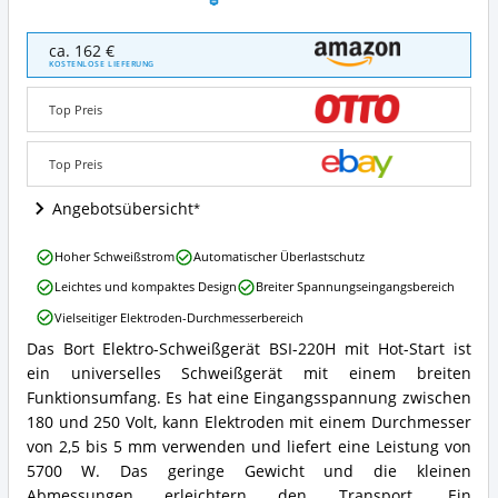
Bort
ca. 162 €
Elektro-
KOSTENLOSE LIEFERUNG
Schweißgerät
BSI-
Top Preis
220H
mit
Hot-
Top Preis
Start
Angebote:
Angebotsübersicht
Wo
ist
Bort
Hoher Schweißstrom
Automatischer Überlastschutz
dieses
Elektro-
Elektroden-
Leichtes und kompaktes Design
Breiter Spannungseingangsbereich
Schweißgerät
Schweißgerät
BSI-
Vielseitiger Elektroden-Durchmesserbereich
erhältlich?
220H
Das Bort Elektro-Schweißgerät BSI-220H mit Hot-Start ist
mit
Bort
Hot-
ein universelles Schweißgerät mit einem breiten
Elektro-
Start
Schweißgerät
Funktionsumfang. Es hat eine Eingangsspannung zwischen
Vorteile:
BSI-
180 und 250 Volt, kann Elektroden mit einem Durchmesser
Was
220H
von 2,5 bis 5 mm verwenden und liefert eine Leistung von
spricht
mit
5700 W. Das geringe Gewicht und die kleinen
für
Hot-
dieses
Abmessungen erleichtern den Transport. Ein
Start