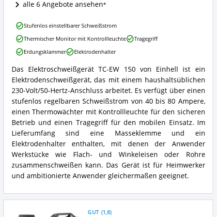
Elektroden-
alle 6 Angebote ansehen
Schweißgerät
erhältlich?
Einhell
Stufenlos einstellbarer Schweißstrom
TC-
Thermischer Monitor mit Kontrollleuchte
Tragegriff
EW
150
Erdungsklammer
Elektrodenhalter
Vorteile:
Was
Das Elektroschweißgerät TC-EW 150 von Einhell ist ein
Einhell
spricht
Elektrodenschweißgerät, das mit einem haushaltsüblichen
TC-
für
EW
230-Volt/50-Hertz-Anschluss arbeitet. Es verfügt über einen
dieses
150
stufenlos regelbaren Schweißstrom von 40 bis 80 Ampere,
Elektroden-
Zusammenfassung:
Schweißgerät?
einen Thermowächter mit Kontrollleuchte für den sicheren
Was
Betrieb und einen Tragegriff für den mobilen Einsatz. Im
bietet
Lieferumfang sind eine Masseklemme und ein
dieses
Elektroden-
Elektrodenhalter enthalten, mit denen der Anwender
Schweißgerät?
Werkstücke wie Flach- und Winkeleisen oder Rohre
zusammenschweißen kann. Das Gerät ist für Heimwerker
und ambitionierte Anwender gleichermaßen geeignet.
GUT
(
1,8
)