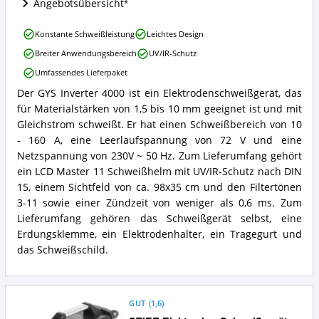
Angebotsübersicht
erhältlich?
GYS
Konstante Schweißleistung
Leichtes Design
Inverter
Breiter Anwendungsbereich
UV/IR-Schutz
4000
Vorteile:
Umfassendes Lieferpaket
Was
Der GYS Inverter 4000 ist ein Elektrodenschweißgerät, das
spricht
GYS
für
für Materialstärken von 1,5 bis 10 mm geeignet ist und mit
Inverter
dieses
4000
Gleichstrom schweißt. Er hat einen Schweißbereich von 10
Elektroden-
Zusammenfassung:
- 160 A, eine Leerlaufspannung von 72 V und eine
Schweißgerät?
Was
Netzspannung von 230V ~ 50 Hz. Zum Lieferumfang gehört
bietet
ein LCD Master 11 Schweißhelm mit UV/IR-Schutz nach DIN
dieses
15, einem Sichtfeld von ca. 98x35 cm und den Filtertönen
Elektroden-
Schweißgerät?
3-11 sowie einer Zündzeit von weniger als 0,6 ms. Zum
Lieferumfang gehören das Schweißgerät selbst, eine
Erdungsklemme, ein Elektrodenhalter, ein Tragegurt und
das Schweißschild.
GUT
(
1,6
)