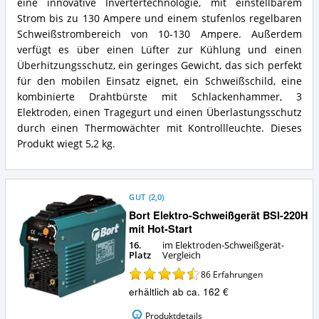
eine innovative Invertertechnologie, mit einstellbarem
bietet
Strom bis zu 130 Ampere und einem stufenlos regelbaren
dieses
Schweißstrombereich von 10-130 Ampere. Außerdem
Elektroden-
verfügt es über einen Lüfter zur Kühlung und einen
Schweißgerät?
Überhitzungsschutz, ein geringes Gewicht, das sich perfekt
für den mobilen Einsatz eignet, ein Schweißschild, eine
kombinierte Drahtbürste mit Schlackenhammer, 3
Elektroden, einen Tragegurt und einen Überlastungsschutz
durch einen Thermowächter mit Kontrollleuchte. Dieses
Produkt wiegt 5,2 kg.
GUT
(
2,0
)
Bort Elektro-Schweißgerät BSI-220H
mit Hot-Start
16.
im Elektroden-Schweißgerät-
Platz
Vergleich
86
Erfahrungen
erhältlich ab ca. 162 €
Produktdetails