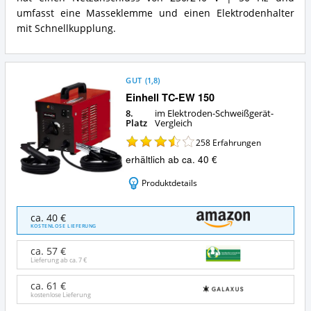
umfasst eine Masseklemme und einen Elektrodenhalter
mit Schnellkupplung.
GUT
(
1,8
)
Einhell TC-EW 150
8.
im Elektroden-Schweißgerät-
Platz
Vergleich
258
Erfahrungen
erhältlich ab ca. 40 €
Produktdetails
Einhell
ca. 40 €
TC-
KOSTENLOSE LIEFERUNG
EW
150
ca. 57 €
Angebote:
Lieferung ab ca.
7 €
Wo
ist
ca. 61 €
kostenlose Lieferung
dieses