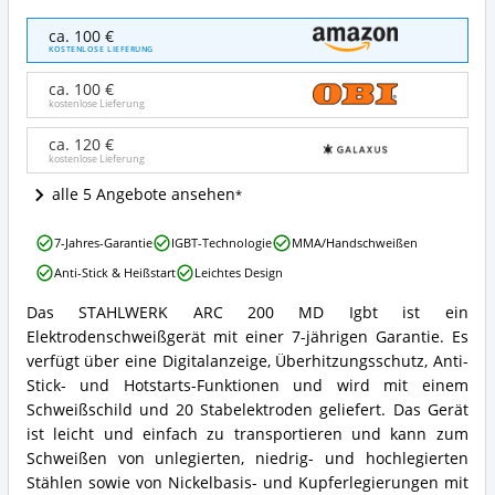
STAHLWERK
ca. 100 €
ARC
KOSTENLOSE LIEFERUNG
200
MD
ca. 100 €
Igbt
kostenlose Lieferung
Angebote:
Wo
ca. 120 €
kostenlose Lieferung
ist
dieses
alle 5 Angebote ansehen
Elektroden-
Schweißgerät
STAHLWERK
erhältlich?
7-Jahres-Garantie
IGBT-Technologie
MMA/Handschweißen
ARC
Anti-Stick & Heißstart
Leichtes Design
200
MD
Das STAHLWERK ARC 200 MD Igbt ist ein
Igbt
STAHLWERK
Elektrodenschweißgerät mit einer 7-jährigen Garantie. Es
Vorteile:
ARC
Was
200
verfügt über eine Digitalanzeige, Überhitzungsschutz, Anti-
spricht
MD
Stick- und Hotstarts-Funktionen und wird mit einem
für
Igbt
Schweißschild und 20 Stabelektroden geliefert. Das Gerät
dieses
Zusammenfassung:
ist leicht und einfach zu transportieren und kann zum
Elektroden-
Was
Schweißgerät?
Schweißen von unlegierten, niedrig- und hochlegierten
bietet
dieses
Stählen sowie von Nickelbasis- und Kupferlegierungen mit