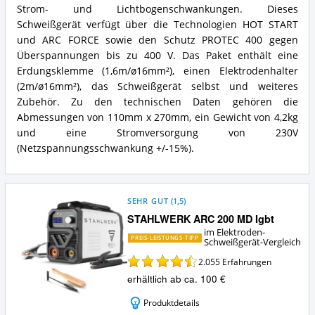
Elektroden-
Was
Strom- und Lichtbogenschwankungen. Dieses
Schweißgerät?
bietet
Schweißgerät verfügt über die Technologien HOT START
dieses
und ARC FORCE sowie den Schutz PROTEC 400 gegen
Elektroden-
Schweißgerät?
Überspannungen bis zu 400 V. Das Paket enthält eine
Erdungsklemme (1,6m/ø16mm²), einen Elektrodenhalter
(2m/ø16mm²), das Schweißgerät selbst und weiteres
Zubehör. Zu den technischen Daten gehören die
Abmessungen von 110mm x 270mm, ein Gewicht von 4,2kg
und eine Stromversorgung von 230V
(Netzspannungsschwankung +/-15%).
SEHR GUT
(
1,5
)
STAHLWERK ARC 200 MD Igbt
im Elektroden-
PREIS-LEISTUNGS-TIPP
Schweißgerät-Vergleich
2.055
Erfahrungen
erhältlich ab ca. 100 €
Produktdetails