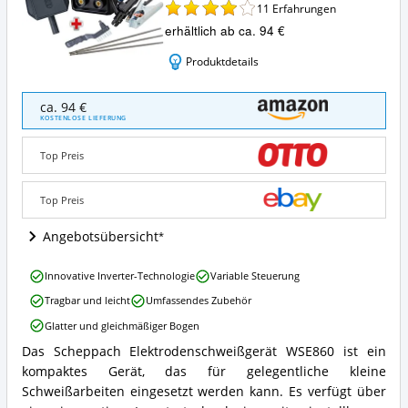
11
Erfahrungen
erhältlich ab ca. 94 €
Produktdetails
Scheppach
ca. 94 €
WSE860
KOSTENLOSE LIEFERUNG
Angebote:
Wo
Top Preis
ist
dieses
Elektroden-
Top Preis
Schweißgerät
erhältlich?
Angebotsübersicht
Scheppach
Innovative Inverter-Technologie
Variable Steuerung
WSE860
Tragbar und leicht
Umfassendes Zubehör
Vorteile:
Was
Glatter und gleichmäßiger Bogen
spricht
Das Scheppach Elektrodenschweißgerät WSE860 ist ein
für
Scheppach
dieses
kompaktes Gerät, das für gelegentliche kleine
WSE860
Elektroden-
Zusammenfassung:
Schweißarbeiten eingesetzt werden kann. Es verfügt über
Schweißgerät?
Was