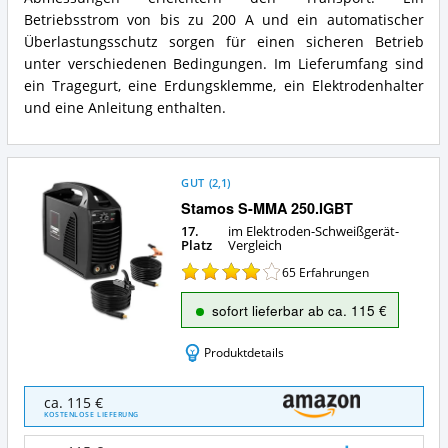
Elektroden-
Zusammenfassung:
Betriebsstrom von bis zu 200 A und ein automatischer
Schweißgerät?
Was
Überlastungsschutz sorgen für einen sicheren Betrieb
bietet
unter verschiedenen Bedingungen. Im Lieferumfang sind
dieses
ein Tragegurt, eine Erdungsklemme, ein Elektrodenhalter
Elektroden-
Schweißgerät?
und eine Anleitung enthalten.
GUT
(
2,1
)
Stamos S-MMA 250.IGBT
17.
im Elektroden-Schweißgerät-
Platz
Vergleich
65
Erfahrungen
sofort lieferbar ab ca. 115 €
Produktdetails
Stamos
ca. 115 €
S-
KOSTENLOSE LIEFERUNG
MMA