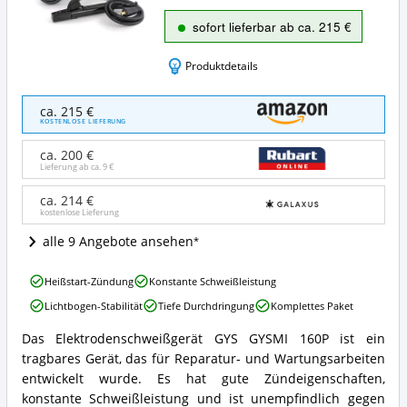
sofort lieferbar ab ca. 215 €
Produktdetails
GYS
ca. 215 €
GYSMI
KOSTENLOSE LIEFERUNG
160P
Angebote:
ca. 200 €
Wo
Lieferung ab ca.
9 €
ist
dieses
ca. 214 €
kostenlose Lieferung
Elektroden-
Schweißgerät
alle 9 Angebote ansehen
erhältlich?
GYS
Heißstart-Zündung
Konstante Schweißleistung
GYSMI
Lichtbogen-Stabilität
Tiefe Durchdringung
Komplettes Paket
160P
Vorteile:
Das Elektrodenschweißgerät GYS GYSMI 160P ist ein
Was
GYS
tragbares Gerät, das für Reparatur- und Wartungsarbeiten
spricht
GYSMI
für
160P
entwickelt wurde. Es hat gute Zündeigenschaften,
dieses
Zusammenfassung:
konstante Schweißleistung und ist unempfindlich gegen