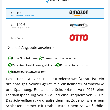
Produktdetails
Güde
ca. 100 €
GE
KOSTENLOSE LIEFERUNG
290
TC
ca. 140 €
Angebote:
Lieferung ab ca.
6 €
Wo
ist
Top Preis
dieses
Elektroden-
alle 4 Angebote ansehen
Schweißgerät
erhältlich?
Güde
Hohe Einschaltdauer
Thermischer Überlastungsschutz
GE
Vielseitige Anschlussmöglichkeiten
Robuste Konstruktion
290
TC
Einstellbarer Schweißstrom
Vorteile:
Das Güde GE 290 TC Elektrodenschweißgerät ist ein
Was
Güde
spricht
dreiphasiges Schweißgerät mit einstellbarer Stromstärke
GE
für
290
und Spannung. Es hat eine Schutzklasse von IP21S, eine
dieses
TC
Leerlaufspannung von 48 V und eine Frequenz von 50 Hz.
Elektroden-
Zusammenfassung:
Das Schweißgerät wird außerdem mit Zubehör wie einem
Schweißgerät?
Was
Schlackenhammer mit Drahtbürste, einem Schweißschild,
bietet