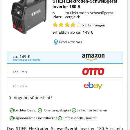
STIER Elektroden-Schweißgerät
Inverter 180 A
6.
im Elektroden-Schweißgerät-
Platz
Vergleich
5
Erfahrungen
erhältlich ab ca. 149 €
Produktdetails
STIER
ca. 149 €
Elektroden-
KOSTENLOSE LIEFERUNG
Schweißgerät
Inverter
Top Preis
180
A
Angebote:
Top Preis
Wo
ist
Angebotsübersicht
dieses
Elektroden-
STIER
Leichtes Design
Hohe Langlebigkeit
Einfach zu bedienen
Schweißgerät
Elektroden-
erhältlich?
Ergonomische Einstellbarkeit
Professionelle Qualität
Schweißgerät
Inverter
Das STIER Elektroden-Schweißgerät Inverter 180 A ist ein