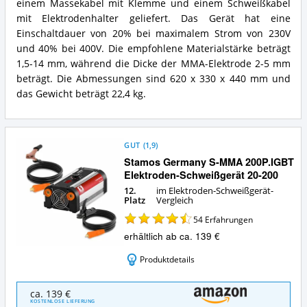
einem Massekabel mit Klemme und einem Schweißkabel
dieses
Elektroden-
mit Elektrodenhalter geliefert. Das Gerät hat eine
Schweißgerät?
Einschaltdauer von 20% bei maximalem Strom von 230V
und 40% bei 400V. Die empfohlene Materialstärke beträgt
1,5-14 mm, während die Dicke der MMA-Elektrode 2-5 mm
beträgt. Die Abmessungen sind 620 x 330 x 440 mm und
das Gewicht beträgt 22,4 kg.
GUT
(
1,9
)
Stamos Germany S-MMA 200P.IGBT
Elektroden-Schweißgerät 20-200
12.
im Elektroden-Schweißgerät-
Platz
Vergleich
54
Erfahrungen
erhältlich ab ca. 139 €
Produktdetails
Stamos
ca. 139 €
Germany
KOSTENLOSE LIEFERUNG