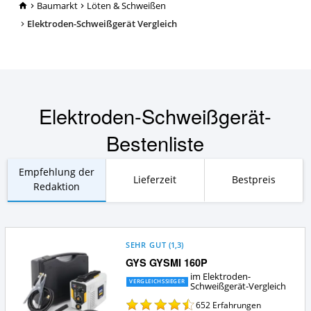
TopRatgeber24.de
Baumarkt
Löten & Schweißen
Elektroden-Schweißgerät Vergleich
Elektroden-Schweißgerät-
Bestenliste
Empfehlung der
Lieferzeit
Bestpreis
Redaktion
SEHR GUT
(
1,3
)
GYS GYSMI 160P
im Elektroden-
VERGLEICHSSIEGER
Schweißgerät-Vergleich
652
Erfahrungen