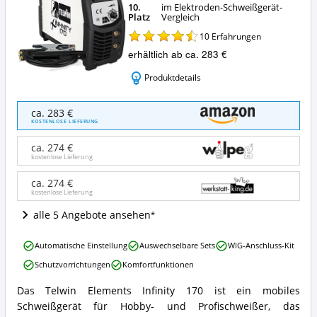
10.
im Elektroden-Schweißgerät-
Platz
Vergleich
10
Erfahrungen
erhältlich ab ca. 283 €
Produktdetails
Telwin
ca. 283 €
Elements
KOSTENLOSE LIEFERUNG
Infinity
170
ca. 274 €
Angebote:
kostenlose Lieferung
Wo
ist
ca. 274 €
kostenlose Lieferung
dieses
Elektroden-
alle 5 Angebote ansehen
Schweißgerät
erhältlich?
Telwin
Automatische Einstellung
Auswechselbare Sets
WIG-Anschluss-Kit
Elements
Schutzvorrichtungen
Komfortfunktionen
Infinity
170
Das Telwin Elements Infinity 170 ist ein mobiles
Vorteile:
Telwin
Schweißgerät für Hobby- und Profischweißer, das
Was
Elements