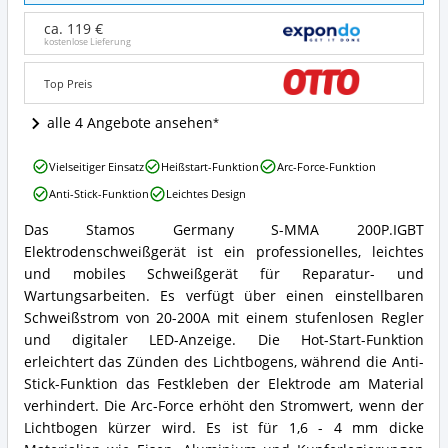
S-
MMA
ca. 119 €
200P.IGBT
kostenlose Lieferung
Elektroden-
Schweißgerät
Top Preis
20-
200
alle 4 Angebote ansehen
Angebote:
Wo
Stamos
ist
Vielseitiger Einsatz
Heißstart-Funktion
Arc-Force-Funktion
Germany
dieses
Anti-Stick-Funktion
Leichtes Design
S-
Elektroden-
MMA
Schweißgerät
Das Stamos Germany S-MMA 200P.IGBT
200P.IGBT
Stamos
erhältlich?
Elektrodenschweißgerät ist ein professionelles, leichtes
Elektroden-
Germany
Schweißgerät
S-
und mobiles Schweißgerät für Reparatur- und
20-
MMA
Wartungsarbeiten. Es verfügt über einen einstellbaren
200
200P.IGBT
Schweißstrom von 20-200A mit einem stufenlosen Regler
Vorteile:
Elektroden-
und digitaler LED-Anzeige. Die Hot-Start-Funktion
Was
Schweißgerät
spricht
erleichtert das Zünden des Lichtbogens, während die Anti-
20-
für
200
Stick-Funktion das Festkleben der Elektrode am Material
dieses
Zusammenfassung:
verhindert. Die Arc-Force erhöht den Stromwert, wenn der
Elektroden-
Was
Lichtbogen kürzer wird. Es ist für 1,6 - 4 mm dicke
Schweißgerät?
bietet