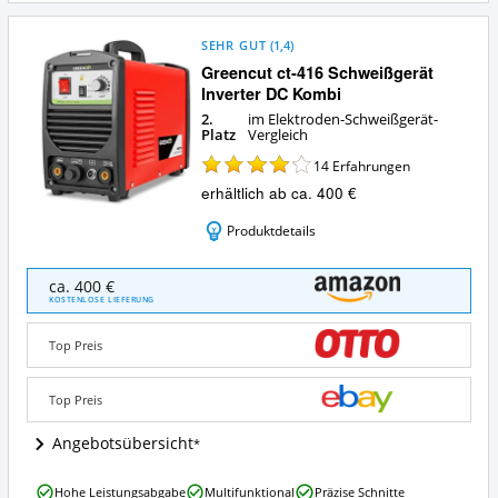
SEHR GUT
(
1,4
)
Greencut ct-416 Schweißgerät
Inverter DC Kombi
2.
im Elektroden-Schweißgerät-
Platz
Vergleich
14
Erfahrungen
erhältlich ab ca. 400 €
Produktdetails
Greencut
ca. 400 €
ct-
KOSTENLOSE LIEFERUNG
416
Schweißgerät
Top Preis
Inverter
DC
Kombi
Top Preis
Angebote:
Wo
Angebotsübersicht
ist
dieses
Greencut
Hohe Leistungsabgabe
Multifunktional
Präzise Schnitte
Elektroden-