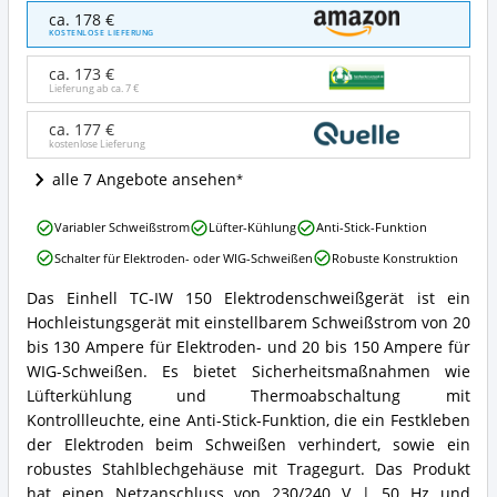
Einhell
ca. 178 €
TC-
KOSTENLOSE LIEFERUNG
IW
150
ca. 173 €
Angebote:
Lieferung ab ca.
7 €
Wo
ist
ca. 177 €
kostenlose Lieferung
dieses
Elektroden-
alle 7 Angebote ansehen
Schweißgerät
erhältlich?
Einhell
Variabler Schweißstrom
Lüfter-Kühlung
Anti-Stick-Funktion
TC-
Schalter für Elektroden- oder WIG-Schweißen
Robuste Konstruktion
IW
150
Das Einhell TC-IW 150 Elektrodenschweißgerät ist ein
Vorteile:
Einhell
Hochleistungsgerät mit einstellbarem Schweißstrom von 20
Was
TC-
spricht
IW
bis 130 Ampere für Elektroden- und 20 bis 150 Ampere für
für
150
WIG-Schweißen. Es bietet Sicherheitsmaßnahmen wie
dieses
Zusammenfassung:
Lüfterkühlung und Thermoabschaltung mit
Elektroden-
Was
Kontrollleuchte, eine Anti-Stick-Funktion, die ein Festkleben
Schweißgerät?
bietet
der Elektroden beim Schweißen verhindert, sowie ein
dieses
Elektroden-
robustes Stahlblechgehäuse mit Tragegurt. Das Produkt
Schweißgerät?
hat einen Netzanschluss von 230/240 V | 50 Hz und