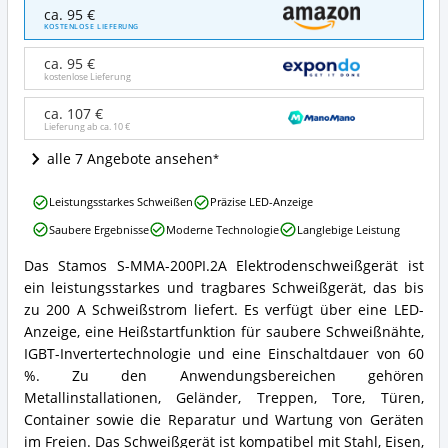
Stamos
ca. 95 €
S-
KOSTENLOSE LIEFERUNG
MMA-
200PI.2A
ca. 95 €
Angebote:
kostenlose Lieferung
Wo
ist
ca. 107 €
Lieferung ab ca.
10 €
dieses
Elektroden-
alle 7 Angebote ansehen
Schweißgerät
erhältlich?
Stamos
Leistungsstarkes Schweißen
Präzise LED-Anzeige
S-
Saubere Ergebnisse
Moderne Technologie
Langlebige Leistung
MMA-
200PI.2A
Das Stamos S-MMA-200PI.2A Elektrodenschweißgerät ist
Vorteile:
Stamos
ein leistungsstarkes und tragbares Schweißgerät, das bis
Was
S-
spricht
MMA-
zu 200 A Schweißstrom liefert. Es verfügt über eine LED-
für
200PI.2A
Anzeige, eine Heißstartfunktion für saubere Schweißnähte,
dieses
Zusammenfassung:
IGBT-Invertertechnologie und eine Einschaltdauer von 60
Elektroden-
Was
%. Zu den Anwendungsbereichen gehören
Schweißgerät?
bietet
Metallinstallationen, Geländer, Treppen, Tore, Türen,
dieses
Elektroden-
Container sowie die Reparatur und Wartung von Geräten
Schweißgerät?
im Freien. Das Schweißgerät ist kompatibel mit Stahl, Eisen,