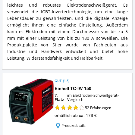
180
STIER
leichtes und robustes Elektrodenschweißgerät. Es
A
Elektroden-
Vorteile:
Schweißgerät
verwendet die IGBT-Invertertechnologie, um eine lange
Was
Inverter
Lebensdauer zu gewährleisten, und die digitale Anzeige
spricht
180
ermöglicht Ihnen eine einfache Einstellung. Außerdem
für
A
kann es Elektroden mit einem Durchmesser von bis zu 5
dieses
Zusammenfassung:
Elektroden-
mm mit einer Leistung von bis zu 180 A schweißen. Die
Was
Schweißgerät?
bietet
Produktpalette von Stier wurde von Fachleuten aus
dieses
Industrie und Handwerk entwickelt und bietet hohe
Elektroden-
Leistung, Widerstandsfähigkeit und Haltbarkeit.
Schweißgerät?
GUT
(
1,8
)
Einhell TC-IW 150
7.
im Elektroden-Schweißgerät-
Platz
Vergleich
52
Erfahrungen
erhältlich ab ca. 178 €
Produktdetails