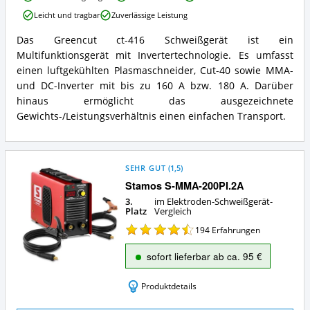
ct-
Schweißgerät
Leicht und tragbar
Zuverlässige Leistung
416
erhältlich?
Schweißgerät
Das Greencut ct-416 Schweißgerät ist ein
Inverter
Greencut
Multifunktionsgerät mit Invertertechnologie. Es umfasst
DC
ct-
Kombi
416
einen luftgekühlten Plasmaschneider, Cut-40 sowie MMA-
Vorteile:
Schweißgerät
und DC-Inverter mit bis zu 160 A bzw. 180 A. Darüber
Was
Inverter
hinaus ermöglicht das ausgezeichnete
spricht
DC
Gewichts-/Leistungsverhältnis einen einfachen Transport.
für
Kombi
dieses
Zusammenfassung:
Elektroden-
Was
Schweißgerät?
bietet
dieses
SEHR GUT
(
1,5
)
Elektroden-
Stamos S-MMA-200PI.2A
Schweißgerät?
3.
im Elektroden-Schweißgerät-
Platz
Vergleich
194
Erfahrungen
sofort lieferbar ab ca. 95 €
Produktdetails