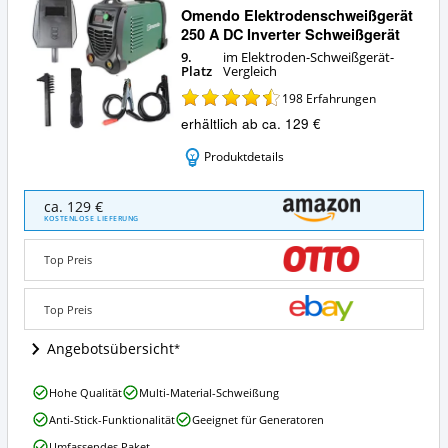
Omendo Elektrodenschweißgerät
250 A DC Inverter Schweißgerät
9.
im Elektroden-Schweißgerät-
Platz
Vergleich
198
Erfahrungen
erhältlich ab ca. 129 €
Produktdetails
Omendo
ca. 129 €
Elektrodenschweißgerät
KOSTENLOSE LIEFERUNG
250
A
Top Preis
DC
Inverter
Schweißgerät
Top Preis
Angebote:
Wo
Angebotsübersicht
ist
dieses
Omendo
Hohe Qualität
Multi-Material-Schweißung
Elektroden-
Elektrodenschweißgerät
Schweißgerät
Anti-Stick-Funktionalität
Geeignet für Generatoren
250
erhältlich?
A
Umfassendes Paket