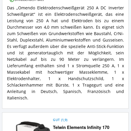
DC
Das „Omendo Elektrodenschweißgerät 250 A DC Inverter
Inverter
Omendo
Schweißgerät
Schweißgerät“ ist ein Elektrodenschweißgerät, das eine
Elektrodenschweißgerät
Vorteile:
250
Leistung von 250 A hat und Elektroden bis zu einem
Was
A
Durchmesser von 4,0 mm schweißen kann. Es eignet sich
spricht
DC
zum Schweißen von Grundwerkstoffen wie Baustahl, CrNi-
für
Inverter
Stahl, Duplexstahl, Aluminiumwerkstoffen und Gusseisen.
dieses
Schweißgerät
Elektroden-
Es verfügt außerdem über die spezielle Anti-Stick-Funktion
Zusammenfassung:
Schweißgerät?
Was
und ist generatortauglich mit der Möglichkeit, sein
bietet
Netzkabel auf bis zu 90 Meter zu verlängern. Im
dieses
Lieferumfang enthalten sind 1 x Stromquelle 250 A, 1 x
Elektroden-
Massekabel mit hochwertiger Masseklemme, 1 x
Schweißgerät?
Elektrodenhalter, 1 x Handschutzschild, 1 x
Schlackenhammer mit Bürste, 1 x Tragegurt und eine
Anleitung in Deutsch, Spanisch, Französisch und
Italienisch.
GUT
(
1,9
)
Telwin Elements Infinity 170