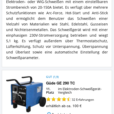
spricht
Infinity
Elektroden- oder WIG-Schweißen mit einem einstellbaren
für
170
Strombereich von 20-150A bietet. Es verfügt über mehrere
dieses
Zusammenfassung:
Schutzfunktionen wie Arc-Force, Hot-Start und Anti-Stick
Elektroden-
Was
und ermöglicht dem Benutzer das Schweißen einer
Schweißgerät?
bietet
Vielzahl von Materialien wie Stahl, Edelstahl, Gusseisen
dieses
Elektroden-
und Nichteisenmetallen. Das Schweißgerät wird mit einer
Schweißgerät?
einphasigen 230V-Stromversorgung betrieben und wiegt
5,1 kg. Es verfügt außerdem über Thermostatschutz,
Lüfterkühlung, Schutz vor Unterspannung, Überspannung
und Überlast sowie eine automatische Einstellung der
Schweißparameter.
GUT
(
1,9
)
Güde GE 290 TC
11.
im Elektroden-Schweißgerät-
Platz
Vergleich
32
Erfahrungen
erhältlich ab ca. 100 €