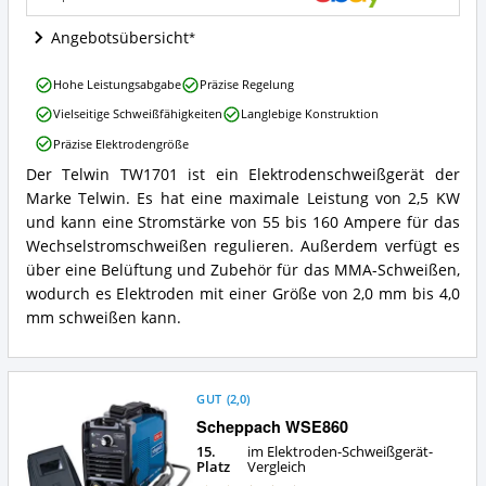
Schweißgerät
erhältlich?
Angebotsübersicht
Telwin
Hohe Leistungsabgabe
Präzise Regelung
TW1701
Vielseitige Schweißfähigkeiten
Langlebige Konstruktion
Vorteile:
Was
Präzise Elektrodengröße
spricht
Der Telwin TW1701 ist ein Elektrodenschweißgerät der
für
Telwin
dieses
Marke Telwin. Es hat eine maximale Leistung von 2,5 KW
TW1701
Elektroden-
Zusammenfassung:
und kann eine Stromstärke von 55 bis 160 Ampere für das
Schweißgerät?
Was
Wechselstromschweißen regulieren. Außerdem verfügt es
bietet
über eine Belüftung und Zubehör für das MMA-Schweißen,
dieses
wodurch es Elektroden mit einer Größe von 2,0 mm bis 4,0
Elektroden-
mm schweißen kann.
Schweißgerät?
GUT
(
2,0
)
Scheppach WSE860
15.
im Elektroden-Schweißgerät-
Platz
Vergleich