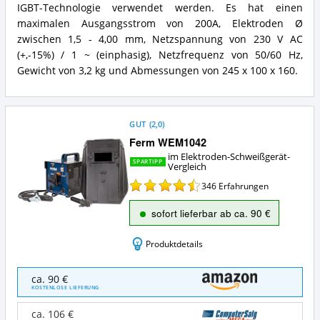
Elektroden-
IGBT-Technologie verwendet werden. Es hat einen
Schweißgerät?
maximalen Ausgangsstrom von 200A, Elektroden Ø
zwischen 1,5 - 4,00 mm, Netzspannung von 230 V AC
(+,-15%) / 1 ~ (einphasig), Netzfrequenz von 50/60 Hz,
Gewicht von 3,2 kg und Abmessungen von 245 x 100 x 160.
GUT
(
2,0
)
Ferm WEM1042
im Elektroden-Schweißgerät-
SPARTIPP
Vergleich
346
Erfahrungen
sofort lieferbar ab ca. 90 €
Produktdetails
Ferm
ca. 90 €
WEM1042
KOSTENLOSE LIEFERUNG
Angebote:
Wo
ca. 106 €