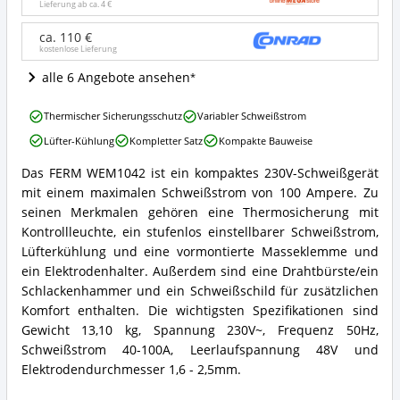
ist
Lieferung ab ca.
4 €
dieses
Elektroden-
ca. 110 €
kostenlose Lieferung
Schweißgerät
erhältlich?
alle 6 Angebote ansehen
Ferm
Thermischer Sicherungsschutz
Variabler Schweißstrom
WEM1042
Lüfter-Kühlung
Kompletter Satz
Kompakte Bauweise
Vorteile:
Was
Das FERM WEM1042 ist ein kompaktes 230V-Schweißgerät
spricht
Ferm
mit einem maximalen Schweißstrom von 100 Ampere. Zu
für
WEM1042
dieses
Zusammenfassung:
seinen Merkmalen gehören eine Thermosicherung mit
Elektroden-
Was
Kontrollleuchte, ein stufenlos einstellbarer Schweißstrom,
Schweißgerät?
bietet
Lüfterkühlung und eine vormontierte Masseklemme und
dieses
ein Elektrodenhalter. Außerdem sind eine Drahtbürste/ein
Elektroden-
Schlackenhammer und ein Schweißschild für zusätzlichen
Schweißgerät?
Komfort enthalten. Die wichtigsten Spezifikationen sind
Gewicht 13,10 kg, Spannung 230V~, Frequenz 50Hz,
Schweißstrom 40-100A, Leerlaufspannung 48V und
Elektrodendurchmesser 1,6 - 2,5mm.