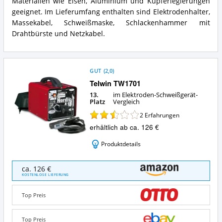
Materialien wie Eisen, Aluminium und Kupferlegierungen
dieses
Elektroden-
geeignet. Im Lieferumfang enthalten sind Elektrodenhalter,
Schweißgerät?
Massekabel, Schweißmaske, Schlackenhammer mit
Drahtbürste und Netzkabel.
GUT
(
2,0
)
Telwin TW1701
13.
im Elektroden-Schweißgerät-
Platz
Vergleich
2
Erfahrungen
erhältlich ab ca. 126 €
Produktdetails
Telwin
ca. 126 €
TW1701
KOSTENLOSE LIEFERUNG
Angebote:
Wo
Top Preis
ist
dieses
Elektroden-
Top Preis