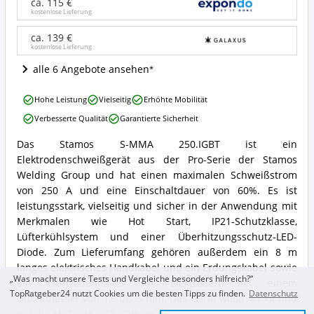
250.IGBT
ca. 115 €
Angebote:
kostenlose Lieferung
Wo
ist
ca. 139 €
kostenlose Lieferung
dieses
Elektroden-
alle 6 Angebote ansehen
Schweißgerät
erhältlich?
Stamos
Hohe Leistung
Vielseitig
Erhöhte Mobilität
S-
Verbesserte Qualität
Garantierte Sicherheit
MMA
250.IGBT
Das Stamos S-MMA 250.IGBT ist ein
Vorteile:
Stamos
Elektrodenschweißgerät aus der Pro-Serie der Stamos
Was
S-
spricht
MMA
Welding Group und hat einen maximalen Schweißstrom
für
250.IGBT
von 250 A und eine Einschaltdauer von 60%. Es ist
dieses
Zusammenfassung:
leistungsstark, vielseitig und sicher in der Anwendung mit
Elektroden-
Was
Merkmalen wie Hot Start, IP21-Schutzklasse,
Schweißgerät?
bietet
Lüfterkühlsystem und einer Überhitzungsschutz-LED-
dieses
Elektroden-
Diode. Zum Lieferumfang gehören außerdem ein 8 m
Schweißgerät?
langes elektrisches Handkabel und ein Erdungskabel sowie
„Was macht unsere Tests und Vergleiche besonders hilfreich?“
ein Elektrodenhalter für Elektroden mit einem
TopRatgeber24 nutzt Cookies um die besten Tipps zu finden.
Datenschutz
Durchmesser von 1,6 bis 5 mm. Das Gerät wiegt 4,1 kg und
hat die Maße 38 x 12 x 28 cm.