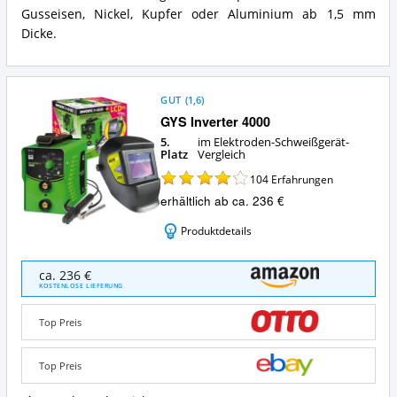
Gusseisen, Nickel, Kupfer oder Aluminium ab 1,5 mm
Dicke.
GUT
(
1,6
)
GYS Inverter 4000
5.
im Elektroden-Schweißgerät-
Platz
Vergleich
104
Erfahrungen
erhältlich ab ca. 236 €
Produktdetails
GYS
ca. 236 €
Inverter
KOSTENLOSE LIEFERUNG
4000
Angebote:
Top Preis
Wo
ist
dieses
Top Preis
Elektroden-
Schweißgerät