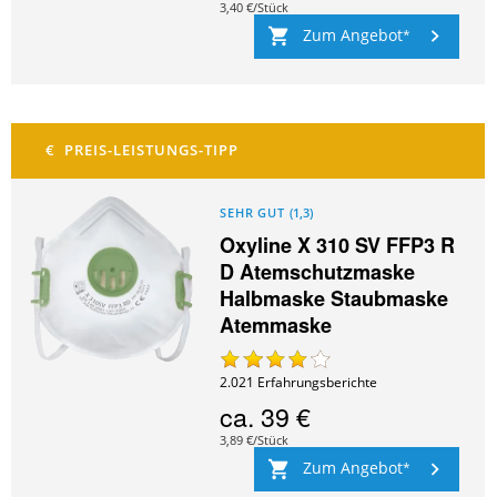
3,40 €/Stück
Zum Angebot
SEHR GUT
(
1,3
)
Oxyline X 310 SV FFP3 R
D Atemschutzmaske
Halbmaske Staubmaske
Atemmaske
2.021
Erfahrungsberichte
ca.
39 €
3,89 €/Stück
Zum Angebot