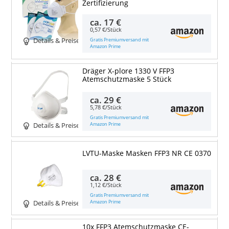
Zertifizierung
ca.
17 €
0,57 €/Stück
Gratis Premiumversand mit
Details & Preise
Amazon Prime
Dräger X-plore 1330 V FFP3
Atemschutzmaske 5 Stück
ca.
29 €
5,78 €/Stück
Gratis Premiumversand mit
Amazon Prime
Details & Preise
LVTU-Maske Masken FFP3 NR CE 0370
ca.
28 €
1,12 €/Stück
Gratis Premiumversand mit
Amazon Prime
Details & Preise
10x FFP3 Atemschutzmaske CE-