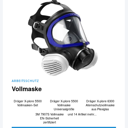
ARBEITSSCHUTZ
Vollmaske
Dräger X-plore 5500
Dräger X-plore 5500
Dräger X-plore 6300
Vollmasken-Set
Vollmaske
Atemschutzvollmaske
Universalgröße
aus Plexiglas
3M 7907S Vollmaske
und 14 Artikel mehr...
EN-Sicherheit
zertifiziert