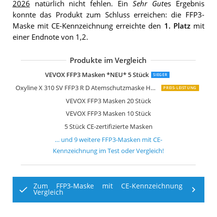
2026
natürlich nicht fehlen. Ein
Sehr Gut
es Ergebnis
konnte das Produkt zum Schluss erreichen: die FFP3-
Maske mit CE-Kennzeichnung erreichte den
1. Platz
mit
einer Endnote von 1,2.
Produkte im Vergleich
Dräger X-plore 1930 V Staubmaske 10
Dräger X-plore 1930 V Staubmaske 10
LVTU-Maske Masken FFP3 NR CE 037
Crown name 5X FFP3 Atemschutzma
ALPIDEX Mundschutz FFP3 Maske 10 
VEVOX FFP3 Masken *NEU* 5 Stück
SIEGER
Oxyline X 310 SV FFP3 R D Atemschutzmaske Halbmaske Staubmaske Atemmaske
PREIS-LEISTUNG
VEVOX FFP3 Masken 20 Stück
VEVOX FFP3 Masken 10 Stück
5 Stück CE-zertifizierte Masken
… und
9
weitere
FFP3-Masken mit CE-
Kennzeichnung
im Test oder Vergleich!
Zum FFP3-Maske mit CE-Kennzeichnung
Vergleich