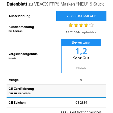
5
Datenblatt
zu
VEVOX FFP3 Masken *NEU* 5 Stück
Stück
.
Auszeichnung
Kundenmeinung
bei Amazon
1.267
Erfahrungsberichte
Bewertung
1,2
Vergleichsergebnis
Sehr Gut
Methodik
01/2025
Menge
5
CE-Zertifizierung
DIN EN 149:2009-08
CE Zeichen
CE 2834
CCQS Certification Services