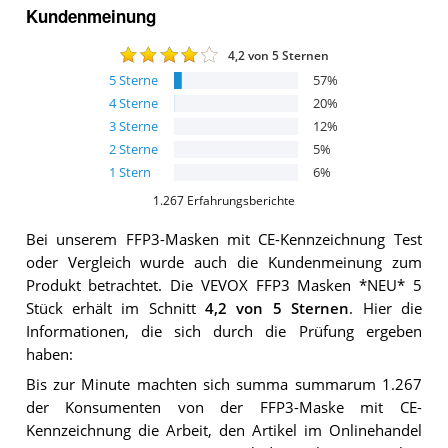
Kundenmeinung
4,2
von 5 Sternen
5
Sterne
57
%
4
Sterne
20
%
3
Sterne
12
%
2
Sterne
5
%
1
Stern
6
%
1.267
Erfahrungsberichte
Bei unserem
FFP3-Masken mit CE-Kennzeichnung
Test
oder Vergleich wurde auch die Kundenmeinung zum
Produkt betrachtet.
Die
VEVOX FFP3 Masken *NEU* 5
Stück
erhält im Schnitt
4,2
von 5 Sternen
. Hier die
Informationen, die sich durch die Prüfung ergeben
haben:
Bis zur Minute machten sich summa summarum 1.267
der Konsumenten von der FFP3-Maske mit CE-
Kennzeichnung die Arbeit, den Artikel im Onlinehandel