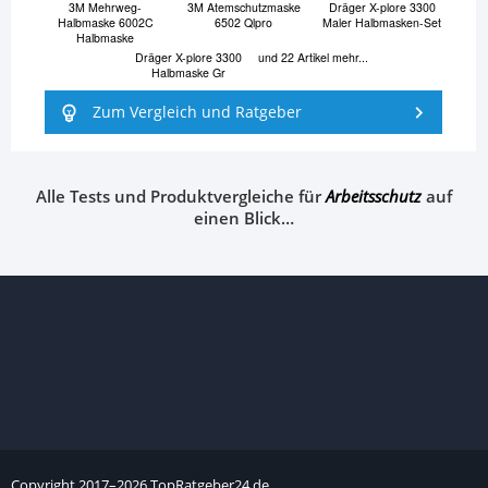
3M Mehrweg-
3M Atemschutzmaske
Dräger X-plore 3300
Halbmaske 6002C
6502 Qlpro
Maler Halbmasken-Set
Halbmaske
Dräger X-plore 3300
und 22 Artikel mehr...
Halbmaske Gr
Zum Vergleich und Ratgeber
Alle Tests und Produktvergleiche für
Arbeitsschutz
auf
einen Blick…
Copyright
2017–
2026
TopRatgeber24.de