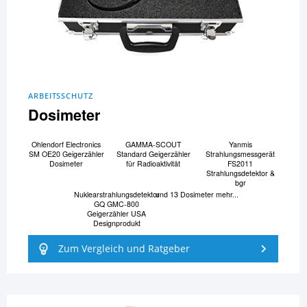
ARBEITSSCHUTZ
Dosimeter
Ohlendorf Electronics
GAMMA-SCOUT
Yanmis
SM OE20 Geigerzähler
Standard Geigerzähler
Strahlungsmessgerät
Dosimeter
für Radioaktivität
FS2011
Strahlungsdetektor &
bgr
Nuklearstrahlungsdetektor
und 13 Dosimeter mehr...
GQ GMC-800
Geigerzähler USA
Designprodukt
Zum Vergleich und Ratgeber