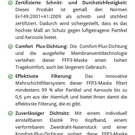
Zertifizierte Schnitt- und Durchstichfestigkeit
:
Dieses Produkt ist gemäß den Normen
En149:2001+A1:2009 als schnitt- und stichfest
zertifiziert. Dadurch wird sichergestellt, dass es das
höchste Maß an Schutz gegen luftgetragene Partikel
und Aerosole bietet.
Comfort Plus-Dichtung
:
Die Comfort-Plus-Dichtung
und die ausgefeilte Membranventiltechnologie
verleihen dieser FFP3-Maske einen hohen
Tragekomfort, auch bei längerem Gebrauch.
Effektivste Filterung
:
Das innovative
Mehrschichtfiltersystem dieser FFP3-Maske filtert
mindestens 99 % aller Partikel und Aerosole bis zu
0,6 μm aus der Atemluft und bietet Ihnen damit die
effektivste Filterung, die es gibt.
Zuverlässiger Dichtsitz
:
Mit einem individuell
einstellbaren Elastik Pro Kopfband, einem
verformbaren Zweidraht-Nasenstück und einer
Komfort-Plus-Dichtung isoliert diese FFP3-Maske