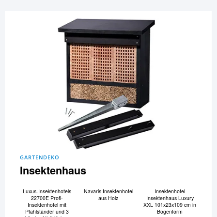
GARTENDEKO
Insektenhaus
Luxus-Insektenhotels
Navaris Insektenhotel
Insektenhotel
22700E Profi-
aus Holz
Insektenhaus Luxury
Insektenhotel mit
XXL 101x23x109 cm in
Pfahlständer und 3
Bogenform