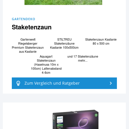
GARTENDEKO
Staketenzaun
Gartenwelt
STILTREU
Staketenzaun Kastanie
Riegelsberger
Staketenzäune
80 x 500 cm
Premium Staketenzaun
Kastanie 100x500cm
aus Kastanie
Aquagart
und 17 Staketenzäune
Staketenzaun
mehr...
(Haselnuss 10m x
100cm) Lattenabstand
4-6cm
Zum Vergleich und Ratgeber