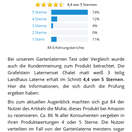
4,4
von 5 Sternen
5
Sterne
74
%
4
Sterne
12
%
3
Sterne
4
%
2
Sterne
0
%
1
Stern
11
%
84
Erfahrungsberichte
Bei unserem
Gartenlaternen
Test oder Vergleich wurde
auch die Kundenmeinung zum Produkt betrachtet.
Die
Grafelstein Laternenset Chalet matt weiß 3 teilig
Landhaus Laterne
erhält im Schnitt
4,4
von 5 Sternen
.
Hier die Informationen, die sich durch die Prüfung
ergeben haben:
Bis zum aktuellen Augenblick machten sich gut 84 der
Nutzer des Artikels die Mühe, dieses Produkt bei Amazon
zu rezensieren. Ca. 86 % aller Konsumenten vergeben in
ihren Produktwertungen 4 oder 5 Sterne. Die Nutzer
verteilten im Fall von der Gartenlaterne meistens sogar