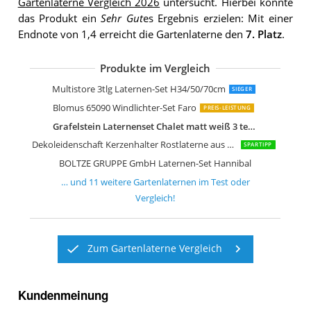
Gartenlaterne Vergleich 2026
untersucht. Hierbei konnte
das Produkt ein
Sehr Gut
es Ergebnis erzielen: Mit einer
Endnote von 1,4 erreicht die Gartenlaterne den
7. Platz
.
Produkte im Vergleich
SEVICO Laterne XL Set 3 Gartenlatern
NUPTIO Laternen Set Schwarz
NUPTIO Laterne Set Vintage Laternen
Dekovita 2er-Set Laterne in Schwarz
Annastore Laterne aus Bambus
Multistore 3tlg Laternen-Set H34/50/70cm
SIEGER
Blomus 65090 Windlichter-Set Faro
PREIS-LEISTUNG
Grafelstein Laternenset Chalet matt weiß 3 teilig Landhaus Laterne
Dekoleidenschaft Kerzenhalter Rostlaterne aus Metall
SPARTIPP
BOLTZE GRUPPE GmbH Laternen-Set Hannibal
… und
11
weitere
Gartenlaternen
im Test oder
Vergleich!
Zum Gartenlaterne Vergleich
Kundenmeinung