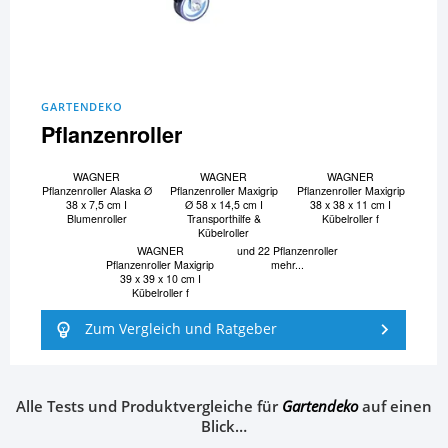
GARTENDEKO
Pflanzenroller
WAGNER
WAGNER
WAGNER
Pflanzenroller Alaska Ø
Pflanzenroller Maxigrip
Pflanzenroller Maxigrip
38 x 7,5 cm I
Ø 58 x 14,5 cm I
38 x 38 x 11 cm I
Blumenroller
Transporthilfe &
Kübelroller f
Kübelroller
WAGNER
und 22 Pflanzenroller
Pflanzenroller Maxigrip
mehr...
39 x 39 x 10 cm I
Kübelroller f
Zum Vergleich und Ratgeber
Alle Tests und Produktvergleiche für
Gartendeko
auf einen
Blick…