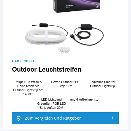
GARTENDEKO
Outdoor Leuchtstreifen
Philips Hue White &
Govee Outdoor LED
Ledvance Smarter
Color Ambiance
Strip 10m
Outdoor Lightstrip
Outdoor Lightstrip 5m
1400lm
LED Lichtband
und 6 Artikel mehr...
GreenSun RGB LED
Strip Außen 20M
Zum Vergleich und Ratgeber