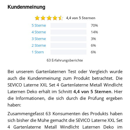
Kundenmeinung
4,4
von 5 Sternen
5
Sterne
70
%
4
Sterne
14
%
3
Sterne
3
%
2
Sterne
6
%
1
Stern
6
%
63
Erfahrungsberichte
Bei unserem
Gartenlaternen
Test oder Vergleich wurde
auch die Kundenmeinung zum Produkt betrachtet.
Die
SEVICO Laterne XXL Set 4 Gartenlaterne Metall Windlicht
Laternen Deko
erhält im Schnitt
4,4
von 5 Sternen
. Hier
die Informationen, die sich durch die Prüfung ergeben
haben:
Zusammengefasst 63 Konsumenten des Produkts haben
sich bisher die Mühe gemacht die SEVICO Laterne XXL Set
4 Gartenlaterne Metall Windlicht Laternen Deko im