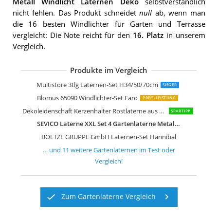
Metall Windlicht Laternen Deko
selbstverständlich
nicht fehlen. Das Produkt schneidet
null
ab, wenn man
die 16 besten Windlichter für Garten und Terrasse
vergleicht: Die Note reicht für den
16. Platz
in unserem
Vergleich.
Produkte im Vergleich
SEVICO Laterne XL Set 3 Gartenlatern
NUPTIO Laternen Set Schwarz
NUPTIO Laterne Set Vintage Laternen
Dekovita 2er-Set Laterne in Schwarz
Annastore Laterne aus Bambus
Multistore 3tlg Laternen-Set H34/50/70cm
SIEGER
Blomus 65090 Windlichter-Set Faro
PREIS-LEISTUNG
Dekoleidenschaft Kerzenhalter Rostlaterne aus Metall
SPARTIPP
SEVICO Laterne XXL Set 4 Gartenlaterne Metall Windlicht Laternen Deko
BOLTZE GRUPPE GmbH Laternen-Set Hannibal
… und
11
weitere
Gartenlaternen
im Test oder
Vergleich!
Zum Gartenlaterne Vergleich