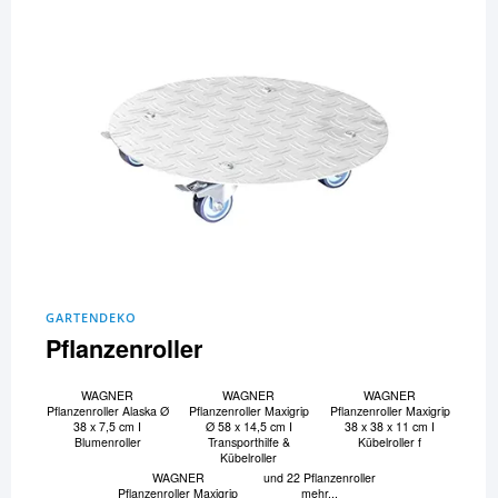
GARTENDEKO
Pflanzenroller
WAGNER
WAGNER
WAGNER
Pflanzenroller Alaska Ø
Pflanzenroller Maxigrip
Pflanzenroller Maxigrip
38 x 7,5 cm I
Ø 58 x 14,5 cm I
38 x 38 x 11 cm I
Blumenroller
Transporthilfe &
Kübelroller f
Kübelroller
WAGNER
und 22 Pflanzenroller
Pflanzenroller Maxigrip
mehr...