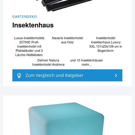
GARTENDEKO
Insektenhaus
Luxus-Insektenhotels
Navaris Insektenhotel
Insektenhotel
22700E Profi-
aus Holz
Insektenhaus Luxury
Insektenhotel mit
XXL 101x23x109 cm in
Pfahlständer und 3
Bogenform
Lärche-Nistblöcken
Dehner Natura
und 10 Insektenhäuser
Insektenhotel Andrena
mehr...
Zum Vergleich und Ratgeber