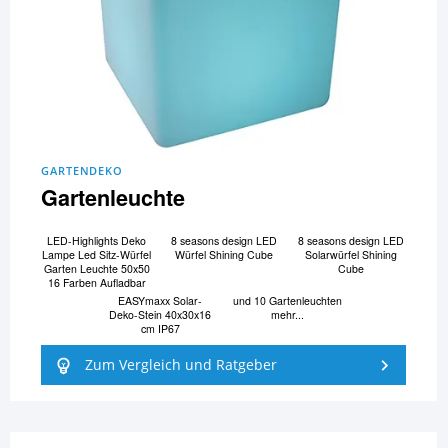
GARTENDEKO
Gartenleuchte
LED-Highlights Deko
8 seasons design LED
8 seasons design LED
Lampe Led Sitz-Würfel
Würfel Shining Cube
Solarwürfel Shining
Garten Leuchte 50x50
Cube
16 Farben Aufladbar
EASYmaxx Solar-
und 10 Gartenleuchten
Deko-Stein 40x30x16
mehr...
cm IP67
Zum Vergleich und Ratgeber