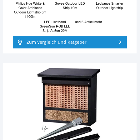
Philips Hue White &
Govee Outdoor LED
Ledvance Smarter
Color Ambiance
Strip 10m
Outdoor Lightstrip
Outdoor Lightstrip 5m
1400lm
LED Lichtband
und 6 Artikel mehr...
GreenSun RGB LED
Strip Außen 20M
Zum Vergleich und Ratgeber