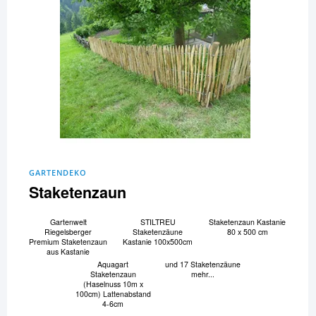
GARTENDEKO
Staketenzaun
Gartenwelt
STILTREU
Staketenzaun Kastanie
Riegelsberger
Staketenzäune
80 x 500 cm
Premium Staketenzaun
Kastanie 100x500cm
aus Kastanie
Aquagart
und 17 Staketenzäune
Staketenzaun
mehr...
(Haselnuss 10m x
100cm) Lattenabstand
4-6cm