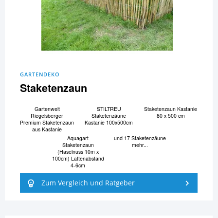
GARTENDEKO
Staketenzaun
Gartenwelt
STILTREU
Staketenzaun Kastanie
Riegelsberger
Staketenzäune
80 x 500 cm
Premium Staketenzaun
Kastanie 100x500cm
aus Kastanie
Aquagart
und 17 Staketenzäune
Staketenzaun
mehr...
(Haselnuss 10m x
100cm) Lattenabstand
4-6cm
Zum Vergleich und Ratgeber