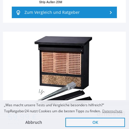
Strip Außen 20M
Zum Vergleich und Ratgeber
„Was macht unsere Tests und Vergleiche besonders hilfreich?“
Zum Top Angebot
TopRatgeber24 nutzt Cookies um die besten Tipps zu finden.
Datenschutz
59,99 €
GARTENDEKO
Abbruch
OK
Insektenhaus
KOSTENLOSE LIEFERUNG