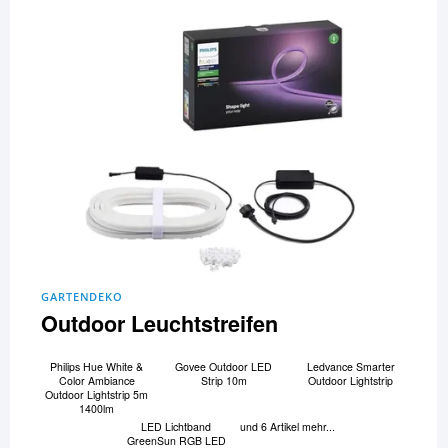
GARTENDEKO
Outdoor Leuchtstreifen
Philips Hue White &
Govee Outdoor LED
Ledvance Smarter
Color Ambiance
Strip 10m
Outdoor Lightstrip
Outdoor Lightstrip 5m
1400lm
LED Lichtband
und 6 Artikel mehr...
GreenSun RGB LED