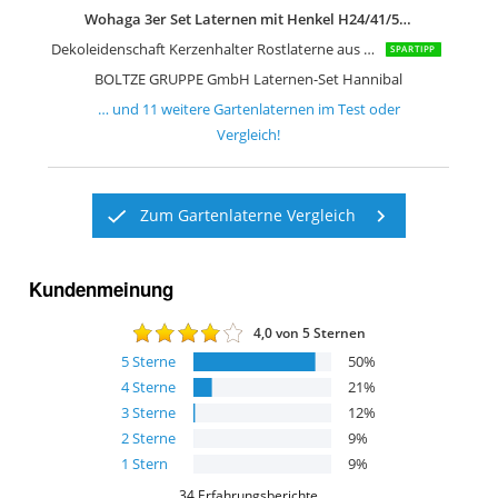
Wohaga 3er Set Laternen mit Henkel H24/41/55cm aus Metall Grau
Dekoleidenschaft Kerzenhalter Rostlaterne aus Metall
SPARTIPP
BOLTZE GRUPPE GmbH Laternen-Set Hannibal
… und
11
weitere
Gartenlaternen
im Test oder
Vergleich!
Zum Gartenlaterne Vergleich
Kundenmeinung
4,0
von 5 Sternen
5
Sterne
50
%
4
Sterne
21
%
3
Sterne
12
%
2
Sterne
9
%
1
Stern
9
%
34
Erfahrungsberichte