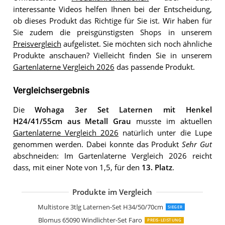
interessante Videos helfen Ihnen bei der Entscheidung,
ob dieses Produkt das Richtige für Sie ist. Wir haben für
Sie zudem die preisgünstigsten Shops in unserem
Preisvergleich
aufgelistet. Sie möchten sich noch ähnliche
Produkte anschauen? Vielleicht finden Sie in unserem
Gartenlaterne Vergleich 2026
das passende Produkt.
Vergleichsergebnis
Die
Wohaga 3er Set Laternen mit Henkel
H24/41/55cm aus Metall Grau
musste im aktuellen
Gartenlaterne Vergleich 2026
natürlich unter die Lupe
genommen werden. Dabei konnte das Produkt
Sehr Gut
abschneiden: Im Gartenlaterne Vergleich 2026 reicht
dass, mit einer Note von 1,5, für den
13. Platz
.
Produkte im Vergleich
SEVICO Laterne XL Set 3 Gartenlatern
NUPTIO Laternen Set Schwarz
NUPTIO Laterne Set Vintage Laternen
Dekovita 2er-Set Laterne in Schwarz
Annastore Laterne aus Bambus
Multistore 3tlg Laternen-Set H34/50/70cm
SIEGER
Blomus 65090 Windlichter-Set Faro
PREIS-LEISTUNG