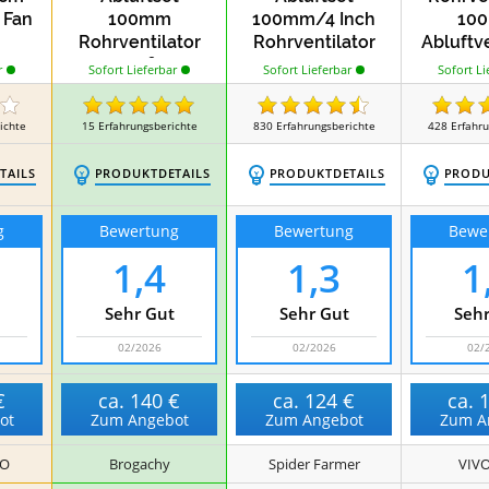
 Fan
100mm
100mm/4 Inch
10
Rohrventilator
Rohrventilator
Abluftve
363m³/h
331
r
Sofort Lieferbar
Sofort Lieferbar
Sofort Li
ichte
15
Erfahrungsberichte
830
Erfahrungsberichte
428
Erfahr
TAILS
PRODUKTDETAILS
PRODUKTDETAILS
PRODU
g
Bewertung
Bewertung
Bewe
1,4
1,3
1
Sehr Gut
Sehr Gut
Sehr
02/2026
02/2026
02/
€
ca.
140 €
ca.
124 €
ca.
ot
Zum Angebot
Zum Angebot
Zum A
RO
Brogachy
Spider Farmer
VIV