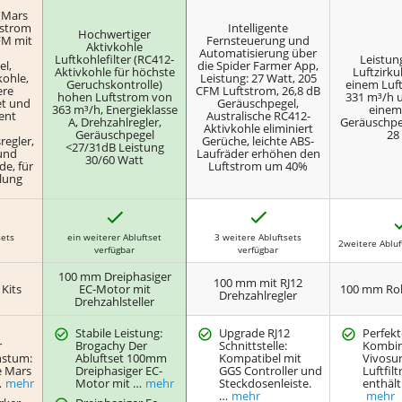
(Mars
tstrom
Intelligente
Hochwertiger
FM mit
Fernsteuerung und
Aktivkohle
Automatisierung über
Luftkohlefilter (RC412-
Leistun
el,
die Spider Farmer App,
Aktivkohle für höchste
Luftzirku
kohle,
Leistung: 27 Watt, 205
Geruchskontrolle)
einem Luf
ere
CFM Luftstrom, 26,8 dB
hohen Luftstrom von
331 m³/h u
et und
Geräuschpegel,
363 m³/h, Energieklasse
einem 
ient
Australische RC412-
A, Drehzahlregler,
Geräuschpe
Aktivkohle eliminiert
Geräuschpegel
28
regler,
Gerüche, leichte ABS-
<27/31dB Leistung
und
Laufräder erhöhen den
30/60 Watt
de, für
Luftstrom um 40%
lung
J
J
a
a
sets
ein weiterer Abluftset
3 weitere Abluftsets
2weitere Abluf
verfügbar
verfügbar
100 mm Dreiphasiger
100 mm mit RJ12
Kits
EC-Motor mit
100 mm Roh
Drehzahlregler
Drehzahlsteller
Stabile Leistung:
Upgrade RJ12
Perfek
r
Brogachy Der
Schnittstelle:
Kombin
hstum:
Abluftset 100mm
Kompatibel mit
Vivosu
e Mars
Dreiphasiger EC-
GGS Controller und
Luftfilt
…
mehr
Motor mit …
mehr
Steckdosenleiste.
enthäl
…
mehr
mehr