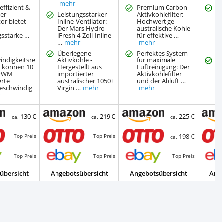
mehr
effizient &
Premium Carbon
H
Der
Leistungsstarker
Aktivkohlefilter:
A
tor bietet
Inline-Ventilator:
Hochwertige
Lu
Der Mars Hydro
australische Kohle
H
gsstarke …
iFresh 4-Zoll-Inline
für effektive …
r
…
mehr
mehr
Me
Überlegene
Perfektes System
indigkeitsre
Aktivkohle -
für maximale
P
ie können 10
Hergestellt aus
Luftreinigung: Der
I
 PWM
importierter
Aktivkohlefilter
M
erte
australischer 1050+
und der Abluft …
S
geschwindig
Virgin …
mehr
mehr
d
r
130 €
219 €
225 €
ca.
ca.
ca.
198 €
Top Preis
Top Preis
ca.
Top Preis
Top Preis
Top Preis
übersicht
Angebotsübersicht
Angebotsübersicht
Ang