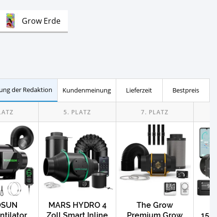
Test
Grow Erde
ung der Redaktion
Kundenmeinung
Lieferzeit
Bestpreis
OSUN
MARS HYDRO 4
The Grow
tilator
Zoll Smart Inline
Premium Grow
150