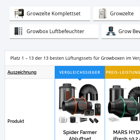
Test
Te
Growzelte Komplettset
Growzelte
Test
Growbox Luftbefeuchter
Grow Be
Platz 1 – 13 der 13 besten Lüftungssets für Growboxen im Ver
Auszeichnung
Produkt
Spider Farmer
MARS HYD
Abluftset
iFresh 10.2