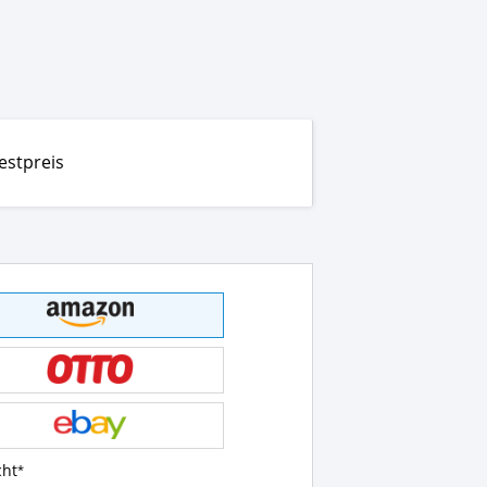
estpreis
cht