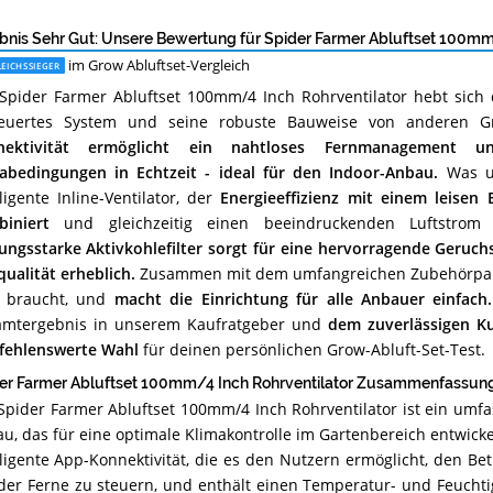
Abluftset
erhältlich?
bnis Sehr Gut: Unsere Bewertung für Spider Farmer Abluftset 100mm/
im Grow Abluftset-Vergleich
EICHSSIEGER
Spider Farmer Abluftset 100mm/4 Inch Rohrventilator hebt sich d
teuertes System und seine robuste Bauweise von anderen G
nektivität ermöglicht ein nahtloses Fernmanagement 
abedingungen in Echtzeit - ideal für den Indoor-Anbau.
Was un
lligente Inline-Ventilator, der
Energieeffizienz mit einem leisen 
iniert
und gleichzeitig einen beeindruckenden Luftstro
tungsstarke Aktivkohlefilter sorgt für eine hervorragende Geruch
qualität erheblich.
Zusammen mit dem umfangreichen Zubehörpaket 
 braucht, und
macht die Einrichtung für alle Anbauer einfach.
mtergebnis in unserem Kaufratgeber und
dem zuverlässigen Ku
ehlenswerte Wahl
für deinen persönlichen Grow-Abluft-Set-Test.
er Farmer Abluftset 100mm/4 Inch Rohrventilator Zusammenfassung:
Spider Farmer Abluftset 100mm/4 Inch Rohrventilator ist ein umf
u, das für eine optimale Klimakontrolle im Gartenbereich entwicke
lligente App-Konnektivität, die es den Nutzern ermöglicht, den Bet
der Ferne zu steuern, und enthält einen Temperatur- und Feuchtig