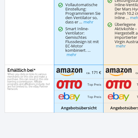
Leistungssta
Vollautomatische
Inline-Ventil
Einstellung:
Der Mars Hy
Programmieren Sie
iFresh 10.2 
den Ventilator so,
Inline …
meh
dass er …
mehr
Überlegene
Smart Inline-
Aktivkohle –
Ventilator:
Hergestellt 
Gemischtes
importierter
Flussdesign ist mit
Virgin Austra
EC-Motor
mehr
kombiniert. …
mehr
Erhältlich bei
171 €
ca.
c
Top Preis
Top Preis
Angebotsübersicht
Angebotsübers