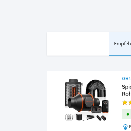
Empfeh
SEHR
Spi
Roh
P