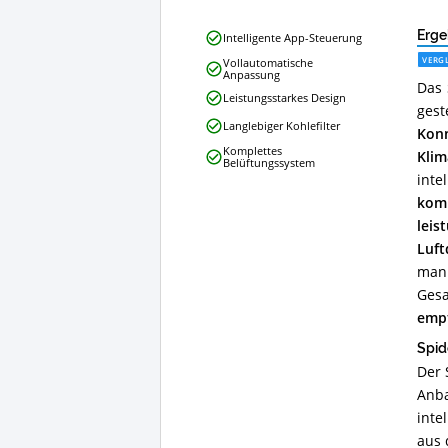
Spider
Erge
Intelligente App-Steuerung
Farmer
VERGL
Vollautomatische
Abluftset
Anpassung
Das 
100mm/4
Leistungsstarkes Design
Inch
ges
Rohrventilator
Langlebiger Kohlefilter
Kon
Vorteile:
Komplettes
Klim
Was
Belüftungssystem
spricht
inte
für
komb
Grow
leis
Abluftset?
Luft
man
Gesa
empf
Spid
Der 
Anba
inte
aus 