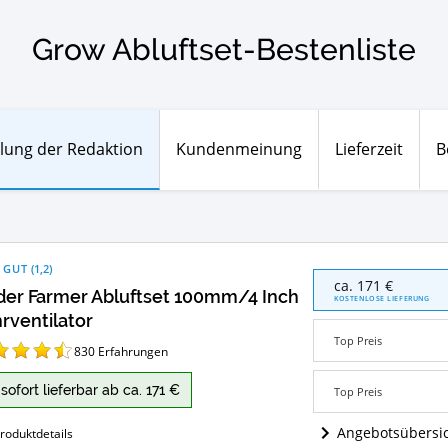
Grow Abluftset-Bestenliste
lung der Redaktion
Kundenmeinung
Lieferzeit
B
 GUT
(
1,2
)
Spider
ca. 171 €
der Farmer Abluftset 100mm/4 Inch
Farmer
KOSTENLOSE LIEFERUNG
Abluftset
rventilator
100mm/4
Top Preis
Inch
830
Erfahrungen
Rohrventilator
Angebote:
sofort lieferbar ab ca. 171 €
Top Preis
Wo
ist
Angebotsübersi
roduktdetails
Grow