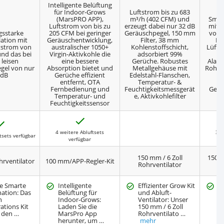
Intelligente Belüftung
für Indoor-Grows
Luftstrom bis zu 683
(MarsPRO APP),
m³/h (402 CFM) und
Smar
Luftstrom von bis zu
erzeugt dabei nur 32 dB
mit 
gsstarke
205 CFM bei geringer
Geräuschpegel, 150 mm
von 
lation mit
Geräuschentwicklung,
Filter, 38 mm
Lu
tstrom von
australischer 1050+
Kohlenstoffschicht,
Lüfte
nd das bei
Virgin-Aktivkohle die
adsorbiert 99%
leisen
eine bessere
Gerüche. Robustes
Alar
gel von nur
Absorption bietet und
Metallgehäuse mit
Rohrve
 dB
Gerüche effizient
Edelstahl-Flanschen,
u
entfernt, OTA
Temperatur- &
L
Fernbedienung und
Feuchtigkeitsmessgerät
Gerä
Temperatur- und
e, Aktivkohlefilter
Feuchtigkeitssensor
J
J
a
a
4 weitere Abluftsets
3 w
tsets verfügbar
verfügbar
150 mm / 6 Zoll
150 
rventilator
100 mm/APP-Regler-Kit
Rohrventilator
te Smarte
Intelligente
Effizienter Grow Kit
W
ation: Das
Belüftung für
und Abluft-
R
n
Indoor-Grows:
Ventilator: Unser
1
rations Kit
Laden Sie die
150 mm / 6 Zoll
C
t den …
MarsPro App
Rohrventilato …
P
herunter, um …
mehr
v