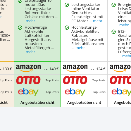
rker
Dreiphasiger Ec-
ator:
motor : Das
Leistungsstarker
Energie
dro
leistungsstarke
Inline-Ventilator:
Leise: 
cm
Rohrventilator
Gemischtes
Ventila
r
Gebläse mit dem …
Flussdesign ist mit
eine
mehr
EC-Motor …
mehr
leistun
mehr
Hochwertige
‌Hochleistungs-
aus
Aktivkohle
Aktivkohlefilter:‌
E12-
 1050+
Luftkohlefilter:
Robustes
Geschw
lian …
Hergestellt aus
Metallgehäuse mit
gler: S
robustem
Edelstahlflanschen
durch
Metallfiltergeh …
…
mehr
gesteu
mehr
Lüfter
…
meh
130 €
140 €
124 €
a.
ca.
ca.
Top Preis
Top Preis
Top Preis
Top Preis
Top Preis
Top Preis
icht
Angebotsübersicht
Angebotsübersicht
Angebots