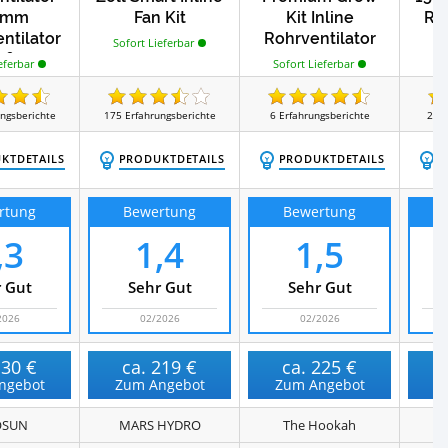
0mm
Fan Kit
Kit Inline
Roh
ntilator
Rohrventilator
Sofort Lieferbar
So
m³/h
150 mm
eferbar
Sofort Lieferbar
ungsberichte
175
Erfahrungsberichte
6
Erfahrungsberichte
29
E
KTDETAILS
PRODUKTDETAILS
PRODUKTDETAILS
P
rtung
Bewertung
Bewertung
,3
1,4
1,5
 Gut
Sehr Gut
Sehr Gut
2026
02/2026
02/2026
130 €
ca.
219 €
ca.
225 €
ngebot
Zum Angebot
Zum Angebot
Z
OSUN
MARS HYDRO
The Hookah