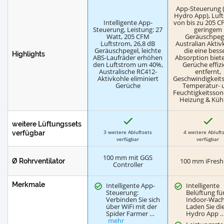
App-Steuerung 
Hydro App), Luf
Intelligente App-
von bis zu 205 C
Steuerung, Leistung: 27
geringem
Watt, 205 CFM
Geräuschpeg
Luftstrom, 26,8 dB
Australian Aktiv
Geräuschpegel, leichte
die eine bess
Highlights
ABS-Laufräder erhöhen
Absorption biet
den Luftstrom um 40%,
Gerüche effiz
Australische RC412-
entfernt,
Aktivkohle eliminiert
Geschwindigkeits
Gerüche
Temperatur- 
Feuchtigkeitsson
Heizung & Küh
J
J
weitere Lüftungssets
a
a
3 weitere Abluftsets
4 weitere Abluft
verfügbar
verfügbar
verfügbar
100 mm mit GGS
100 mm iFresh 
Ø Rohrventilator
Controller
Merkmale
Intelligente App-
Intelligente
Steuerung:
Belüftung fü
Verbinden Sie sich
Indoor-Wac
über WiFi mit der
Laden Sie di
Spider Farmer …
Hydro App 
mehr