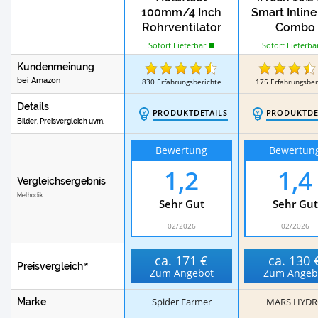
100mm/4 Inch
Smart Inline
Rohrventilator
Combo
Sofort Lieferbar
Sofort Lieferba
Kundenmeinung
bei Amazon
830
Erfahrungsberichte
175
Erfahrungsber
Details
PRODUKTDETAILS
PRODUKTDE
Bilder, Preisvergleich uvm.
Bewertung
Bewertun
1,2
1,4
Vergleichsergebnis
Methodik
Sehr Gut
Sehr Gut
02/2026
02/2026
ca.
171 €
ca.
130 
Preisvergleich
Zum Angebot
Zum Angeb
Spider Farmer
MARS HYD
Marke