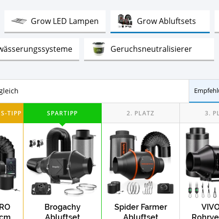
st
Test
Test
Grow LED Lampen
Grow Abluftsets
Test
Test
wässerungssysteme
Geruchsneutralisierer
gleich
Empfehl
RO
Brogachy
Spider Farmer
VIV
 cm
Abluftset
Abluftset
Rohrven