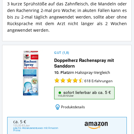
3 kurze Sprühstöße auf das Zahnfleisch, die Mandeln oder
dieses
Halsspray?
den Rachenring 2-mal pro Woche; in akuten Fällen kann es
bis zu 2-mal täglich angewendet werden, sollte aber ohne
Rücksprache mit dem Arzt nicht länger als 2 Wochen
angewendet werden.
GUT
(
1,8
)
Doppelherz Rachenspray mit
Sanddorn
10. Platz
im Halsspray-Vergleich
618
Erfahrungen
sofort lieferbar ab ca. 5 €
155,00 €/Liter
Produktdetails
Doppelherz
ca. 5 €
Rachenspray
155,00 €/Liter
mit Amazon
GRATIS PREMIUMVERSAND
mit
Prime