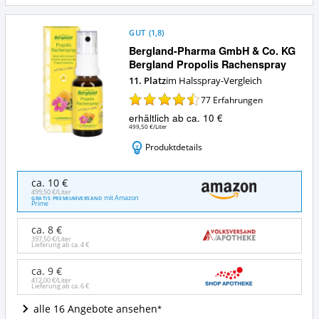
GUT
(
1,8
)
Bergland-Pharma GmbH & Co. KG
Bergland Propolis Rachenspray
11. Platz
im Halsspray-Vergleich
77
Erfahrungen
erhältlich ab ca. 10 €
499,50 €/Liter
Produktdetails
Bergland-
ca. 10 €
Pharma
499,50 €/Liter
mit Amazon
GRATIS PREMIUMVERSAND
GmbH
Prime
&
Co.
ca. 8 €
KG
397,50 €/Liter
Lieferung ab ca.
4 €
Bergland
Propolis
ca. 9 €
Rachenspray
412,00 €/Liter
Lieferung ab ca.
6 €
Angebote:
Wo
alle 16 Angebote ansehen
ist