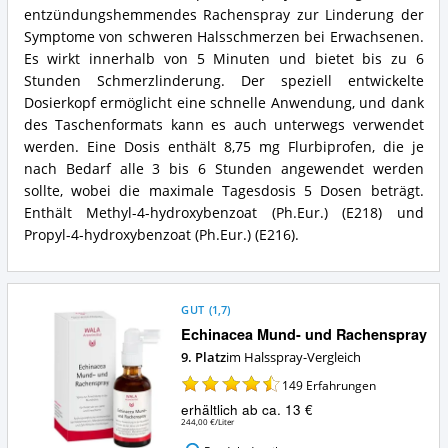
Was
entzündungshemmendes Rachenspray zur Linderung der
Direkt
spricht
Flurbiprofen
Symptome von schweren Halsschmerzen bei Erwachsenen.
für
Spray
Es wirkt innerhalb von 5 Minuten und bietet bis zu 6
dieses
8,75mg
Stunden Schmerzlinderung. Der speziell entwickelte
Halsspray?
Zusammenfassung:
Dosierkopf ermöglicht eine schnelle Anwendung, und dank
Was
des Taschenformats kann es auch unterwegs verwendet
bietet
dieses
werden. Eine Dosis enthält 8,75 mg Flurbiprofen, die je
Halsspray?
nach Bedarf alle 3 bis 6 Stunden angewendet werden
sollte, wobei die maximale Tagesdosis 5 Dosen beträgt.
Enthält Methyl-4-hydroxybenzoat (Ph.Eur.) (E218) und
Propyl-4-hydroxybenzoat (Ph.Eur.) (E216).
GUT
(
1,7
)
Echinacea Mund- und Rachenspray
9. Platz
im Halsspray-Vergleich
149
Erfahrungen
erhältlich ab ca. 13 €
244,00 €/Liter