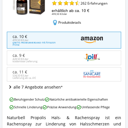
262
Erfahrungen
erhältlich ab ca. 10 €
499,50 €/Liter
Produktdetails
Naturbell
ca. 10 €
Propolis
499,50 €/Liter
mit Amazon
GRATIS PREMIUMVERSAND
Hals-
Prime
&
Rachenspray
ca. 9 €
Angebote:
428,50 €/Liter
kostenlose Lieferung
Wo
ist
ca. 11 €
dieses
534,50 €/Liter
Lieferung ab ca.
4 €
Halsspray
erhältlich?
alle 7 Angebote ansehen
Naturbell
Beruhigender Schutz
Natürliche antibakterielle Eigenschaften
Propolis
Schnelle Linderung
Präzise Anwendung
Umfassende Pflege
Hals-
&
Naturbell Propolis Hals- & Rachenspray ist ein
Rachenspray
Naturbell
Rachenspray zur Linderung von Halsschmerzen und
Vorteile:
Propolis