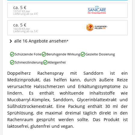
Sanddorn
Angebote:
ca. 5 €
Wo
157,67 €/Liter
Lieferung ab ca.
4 €
ist
dieses
ca. 5 €
Halsspray
160,00 €/Liter
Lieferung ab ca.
5 €
erhältlich?
alle 16 Angebote ansehen
Doppelherz
Schützende Folie
Beruhigende Wirkung
Gezielte Dosierung
Rachenspray
Schmerzlinderung
Allergenfrei
mit
Sanddorn
Doppelherz Rachenspray mit Sanddorn ist ein
Vorteile:
Doppelherz
Medizinprodukt, das helfen kann, durch äußere Reize
Was
Rachenspray
spricht
mit
verursachte Halsschmerzen und Erkältungssymptome zu
für
Sanddorn
lindern. Es enthält wohltuende Inhaltsstoffe wie
dieses
Zusammenfassung:
Mucobarryl-Komplex, Sanddorn, Glycerinblattextrakt und
Halsspray?
Was
Süßholztrockenextrakt. Eine Packung enthält 30 ml der
bietet
Sprühlösung, die maximal dreimal täglich direkt in den
dieses
Halsspray?
Rachenraum gesprüht werden sollte. Das Produkt ist
laktosefrei, glutenfrei und vegan.