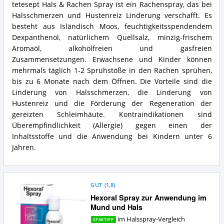
tetesept Hals & Rachen Spray ist ein Rachenspray, das bei
Vorteile:
tetesept
Was
Halsschmerzen und Hustenreiz Linderung verschafft. Es
Hals
spricht
&
besteht aus Isländisch Moos, feuchtigkeitsspendendem
für
Rachen
Dexpanthenol, natürlichem Quellsalz, minzig-frischem
dieses
Spray
Aromaöl, alkoholfreien und gasfreien
Halsspray?
Zusammenfassung:
Zusammensetzungen. Erwachsene und Kinder können
Was
mehrmals täglich 1-2 Sprühstöße in den Rachen sprühen,
bietet
dieses
bis zu 6 Monate nach dem Öffnen. Die Vorteile sind die
Halsspray?
Linderung von Halsschmerzen, die Linderung von
Hustenreiz und die Förderung der Regeneration der
gereizten Schleimhäute. Kontraindikationen sind
Überempfindlichkeit (Allergie) gegen einen der
Inhaltsstoffe und die Anwendung bei Kindern unter 6
Jahren.
GUT
(
1,8
)
Hexoral Spray zur Anwendung im
Mund und Hals
im Halsspray-Vergleich
SPARTIPP