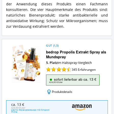
der Anwendung dieses Produkts einen Fachmann
konsultieren. Die vier Hauptmerkmale des Produkts sind:
natürliches Bienenprodukt; starke antibakterielle und
antioxidative Wirkung; Schutz vor Mikroorganismen; muss
zur Verdauung extrahiert werden.
GUT
(
1,5
)
bedrop Propolis Extrakt Spray als
Mundspray
5. Platz
im Halsspray-Vergleich
345
Erfahrungen
sofort lieferbar ab ca. 13 €
424,00 €/Liter
Produktdetails
bedrop
ca. 13 €
Propolis
424,00 €/Liter
mit Amazon
GRATIS PREMIUMVERSAND
Extrakt
Prime