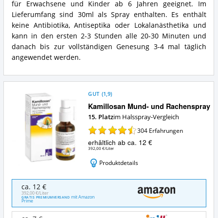
für Erwachsene und Kinder ab 6 Jahren geeignet. Im
Vorteile:
bei
Was
Lieferumfang sind 30ml als Spray enthalten. Es enthält
Halsschmerzen
spricht
und
keine Antibiotika, Antiseptika oder Lokalanästhetika und
für
Halsinfektionen
kann in den ersten 2-3 Stunden alle 20-30 Minuten und
dieses
Zusammenfassung:
danach bis zur vollständigen Genesung 3-4 mal täglich
Halsspray?
Was
angewendet werden.
bietet
dieses
Halsspray?
GUT
(
1,9
)
Kamillosan Mund- und Rachenspray
15. Platz
im Halsspray-Vergleich
304
Erfahrungen
erhältlich ab ca. 12 €
392,00 €/Liter
Produktdetails
Kamillosan
ca. 12 €
Mund-
392,00 €/Liter
mit Amazon
GRATIS PREMIUMVERSAND
und
Prime
Rachenspray
Angebote: