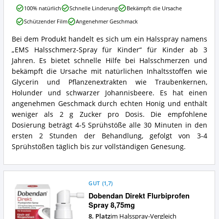
3
EMS
100% natürlich
Schnelle Linderung
Bekämpft die Ursache
Jahren
Halsschmerz-
Angebote:
Schützender Film
Angenehmer Geschmack
Spray
Wo
für
ist
Bei dem Produkt handelt es sich um ein Halsspray namens
Kinder:
EMS
dieses
„EMS Halsschmerz-Spray für Kinder“ für Kinder ab 3
Schnelle
Halsschmerz-
Halsspray
Hilfe
Spray
Jahren. Es bietet schnelle Hilfe bei Halsschmerzen und
erhältlich?
bei
für
bekämpft die Ursache mit natürlichen Inhaltsstoffen wie
Halsschmerzen
Kinder:
Glycerin und Pflanzenextrakten wie Traubenkernen,
für
Schnelle
Holunder und schwarzer Johannisbeere. Es hat einen
Kinder
Hilfe
ab
angenehmen Geschmack durch echten Honig und enthält
bei
3
Halsschmerzen
weniger als 2 g Zucker pro Dosis. Die empfohlene
Jahren
für
Dosierung beträgt 4-5 Sprühstöße alle 30 Minuten in den
Vorteile:
Kinder
ersten 2 Stunden der Behandlung, gefolgt von 3-4
Was
ab
Sprühstößen täglich bis zur vollständigen Genesung.
spricht
3
für
Jahren
dieses
Zusammenfassung:
Halsspray?
Was
bietet
GUT
(
1,7
)
dieses
Dobendan Direkt Flurbiprofen
Halsspray?
Spray 8,75mg
8. Platz
im Halsspray-Vergleich