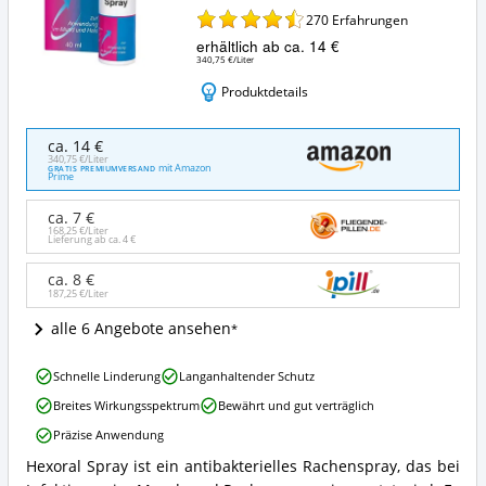
270
Erfahrungen
erhältlich ab ca. 14 €
340,75 €/Liter
Produktdetails
Hexoral
ca. 14 €
Spray
340,75 €/Liter
mit Amazon
GRATIS PREMIUMVERSAND
zur
Prime
Anwendung
im
ca. 7 €
Mund
168,25 €/Liter
Lieferung ab ca.
4 €
und
Hals
ca. 8 €
Angebote:
187,25 €/Liter
Wo
alle 6 Angebote ansehen
ist
dieses
Halsspray
Hexoral
Schnelle Linderung
Langanhaltender Schutz
erhältlich?
Spray
Breites Wirkungsspektrum
Bewährt und gut verträglich
zur
Anwendung
Präzise Anwendung
im
Hexoral Spray ist ein antibakterielles Rachenspray, das bei
Mund
Hexoral