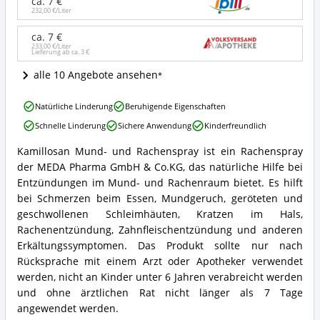
ca. 7 €
Wo
232,00 €/Liter
ist
ca. 7 €
dieses
233,00 €/Liter
Halsspray
Lieferung ab ca.
3 €
erhältlich?
alle 10 Angebote ansehen
Kamillosan
Natürliche Linderung
Beruhigende Eigenschaften
Mund-
Schnelle Linderung
Sichere Anwendung
Kinderfreundlich
und
Rachenspray
Kamillosan Mund- und Rachenspray ist ein Rachenspray
Vorteile:
Kamillosan
der MEDA Pharma GmbH & Co.KG, das natürliche Hilfe bei
Was
Mund-
spricht
und
Entzündungen im Mund- und Rachenraum bietet. Es hilft
für
Rachenspray
bei Schmerzen beim Essen, Mundgeruch, geröteten und
dieses
Zusammenfassung:
geschwollenen Schleimhäuten, Kratzen im Hals,
Halsspray?
Was
Rachenentzündung, Zahnfleischentzündung und anderen
bietet
Erkältungssymptomen. Das Produkt sollte nur nach
dieses
Halsspray?
Rücksprache mit einem Arzt oder Apotheker verwendet
werden, nicht an Kinder unter 6 Jahren verabreicht werden
und ohne ärztlichen Rat nicht länger als 7 Tage
angewendet werden.