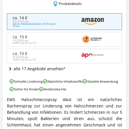
Produktdetails
Ems
ca. 14 €
Halsschmerz-
461,33 €/Liter
mit Amazon
GRATIS PREMIUMVERSAND
Spray
Prime
akut
Starke
ca. 10 €
Hilfe
310,00 €/Liter
Lieferung ab ca.
5 €
bei
Halsschmerzen
ca. 10 €
und
313,00 €/Liter
Lieferung ab ca.
4 €
Halsinfektionen
Angebote:
alle 17 Angebote ansehen
Wo
ist
Ems
Schnelle Linderung
Natürliche Inhaltsstoffe
Gezielte Anwendung
dieses
Halsschmerz-
Halsspray
Sicher für Kinder
Antibiotika-frei
Spray
erhältlich?
akut
EMS Halsschmerzspray Akut ist ein natürliches
Starke
Ems
Rachenspray zur Linderung von Halsschmerzen und zur
Hilfe
Halsschmerz-
bei
Spray
Behandlung von Infektionen. Es lindert Schmerzen in nur 5
Halsschmerzen
akut
Minuten, spült Bakterien und Viren aus, schützt die
und
Starke
Schleimhaut, hat einen angenehmen Geschmack und ist
Halsinfektionen
Hilfe