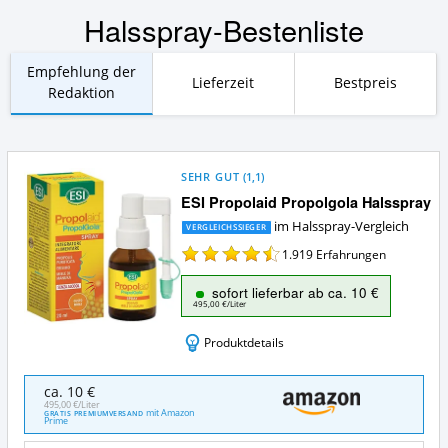
Halsspray-Bestenliste
Empfehlung der
Lieferzeit
Bestpreis
Redaktion
SEHR GUT
(
1,1
)
ESI Propolaid Propolgola Halsspray
im Halsspray-Vergleich
VERGLEICHSSIEGER
1.919
Erfahrungen
sofort lieferbar ab ca. 10 €
495,00 €/Liter
Produktdetails
ESI
ca. 10 €
Propolaid
495,00 €/Liter
mit Amazon
GRATIS PREMIUMVERSAND
Propolgola
Prime
Halsspray