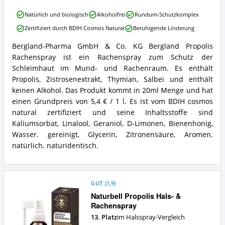
dieses
Bergland-
Natürlich und biologisch
Alkoholfrei
Rundum-Schutzkomplex
Halsspray
Pharma
erhältlich?
Zertifiziert durch BDIH Cosmos Natural
Beruhigende Linderung
GmbH
&
Bergland-Pharma GmbH & Co. KG Bergland Propolis
Co.
Bergland-
Rachenspray ist ein Rachenspray zum Schutz der
KG
Pharma
Bergland
GmbH
Schleimhaut im Mund- und Rachenraum. Es enthält
Propolis
&
Propolis, Zistrosenextrakt, Thymian, Salbei und enthält
Rachenspray
Co.
keinen Alkohol. Das Produkt kommt in 20ml Menge und hat
Vorteile:
KG
einen Grundpreis von 5,4 € / 1 l. Es ist vom BDIH cosmos
Was
Bergland
spricht
natural zertifiziert und seine Inhaltsstoffe sind
Propolis
für
Rachenspray
Kaliumsorbat, Linalool, Geraniol, D-Limonen, Bienenhonig,
dieses
Zusammenfassung:
Wasser. gereinigt, Glycerin, Zitronensäure, Aromen.
Halsspray?
Was
natürlich. naturidentisch.
bietet
dieses
Halsspray?
GUT
(
1,9
)
Naturbell Propolis Hals- &
Rachenspray
13. Platz
im Halsspray-Vergleich