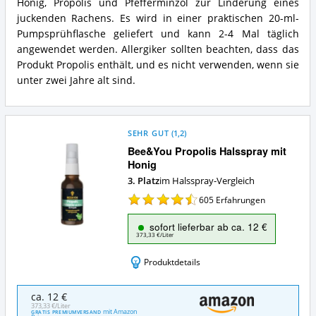
spricht
Mundspray
Honig, Propolis und Pfefferminzöl zur Linderung eines
für
MGO400
juckenden Rachens. Es wird in einer praktischen 20-ml-
dieses
20ml
Pumpsprühflasche geliefert und kann 2-4 Mal täglich
Halsspray?
Zusammenfassung:
angewendet werden. Allergiker sollten beachten, dass das
Was
Produkt Propolis enthält, und es nicht verwenden, wenn sie
bietet
dieses
unter zwei Jahre alt sind.
Halsspray?
SEHR GUT
(
1,2
)
Bee&You Propolis Halsspray mit
Honig
3. Platz
im Halsspray-Vergleich
605
Erfahrungen
sofort lieferbar ab ca. 12 €
373,33 €/Liter
Produktdetails
Bee&You
ca. 12 €
Propolis
373,33 €/Liter
mit Amazon
GRATIS PREMIUMVERSAND