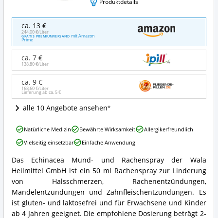
Produktdetails
Echinacea
ca. 13 €
Mund-
244,00 €/Liter
mit Amazon
GRATIS PREMIUMVERSAND
und
Prime
Rachenspray
Angebote:
ca. 7 €
Wo
138,80 €/Liter
ist
ca. 9 €
dieses
168,60 €/Liter
Halsspray
Lieferung ab ca.
5 €
erhältlich?
alle 10 Angebote ansehen
Echinacea
Natürliche Medizin
Bewährte Wirksamkeit
Allergikerfreundlich
Mund-
Vielseitig einsetzbar
Einfache Anwendung
und
Rachenspray
Das Echinacea Mund- und Rachenspray der Wala
Vorteile:
Echinacea
Heilmittel GmbH ist ein 50 ml Rachenspray zur Linderung
Was
Mund-
spricht
und
von Halsschmerzen, Rachenentzündungen,
für
Rachenspray
Mandelentzündungen und Zahnfleischentzündungen. Es
dieses
Zusammenfassung:
ist gluten- und laktosefrei und für Erwachsene und Kinder
Halsspray?
Was
ab 4 Jahren geeignet. Die empfohlene Dosierung beträgt 2-
bietet