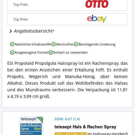
Angebote:
Top Preis
Wo
ist
dieses
Top Preis
Halsspray
erhältlich?
Angebotsübersicht
ESI
Natürliche Inhaltsstoffe
Alkoholfrei
Beruhigende Linderung
Propolaid
Ausgewogene Formel
Einfach zu verwenden
Propolgola
Halsspray
ESI Propolaid Propolgola Halsspray ist ein Rachenspray, das
Vorteile:
ESI
bei den ersten Anzeichen einer Erkältung hilft. Es enthält
Was
Propolaid
spricht
Propolgola
Propolis, Wegerich und Manuka-Honig, aber keinen
für
Halsspray
Alkohol. Dieses Produkt soll das Wohlbefinden des Halses
dieses
Zusammenfassung:
und des Mundraums verbessern. Die Verpackung ist 11,81
Halsspray?
Was
x 4,19 x 3,99 cm groß.
bietet
dieses
Halsspray?
SEHR GUT
(
1,4
)
tetesept Hals & Rachen Spray
im Halsspray-Vergleich
PREIS-LEISTUNGS-TIPP