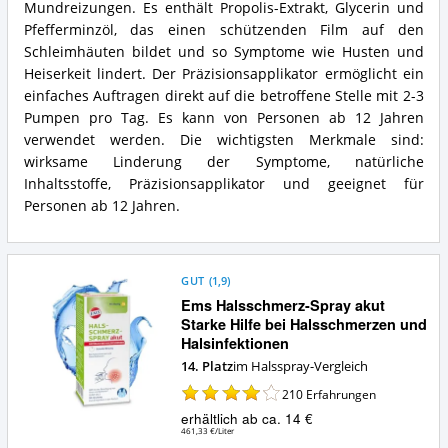
Was
Hals-
Mundreizungen. Es enthält Propolis-Extrakt, Glycerin und
spricht
&
Pfefferminzöl, das einen schützenden Film auf den
für
Rachenspray
Schleimhäuten bildet und so Symptome wie Husten und
dieses
Zusammenfassung:
Heiserkeit lindert. Der Präzisionsapplikator ermöglicht ein
Halsspray?
Was
einfaches Auftragen direkt auf die betroffene Stelle mit 2-3
bietet
dieses
Pumpen pro Tag. Es kann von Personen ab 12 Jahren
Halsspray?
verwendet werden. Die wichtigsten Merkmale sind:
wirksame Linderung der Symptome, natürliche
Inhaltsstoffe, Präzisionsapplikator und geeignet für
Personen ab 12 Jahren.
GUT
(
1,9
)
Ems Halsschmerz-Spray akut
Starke Hilfe bei Halsschmerzen und
Halsinfektionen
14. Platz
im Halsspray-Vergleich
210
Erfahrungen
erhältlich ab ca. 14 €
461,33 €/Liter