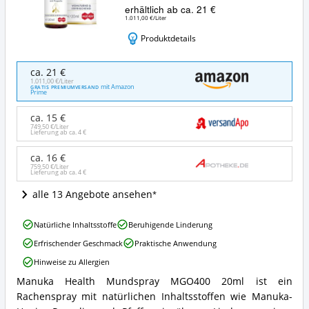
erhältlich ab ca. 21 €
1.011,00 €/Liter
Produktdetails
Manuka
ca. 21 €
Health
1.011,00 €/Liter
mit Amazon
GRATIS PREMIUMVERSAND
Mundspray
Prime
MGO400
20ml
ca. 15 €
Angebote:
749,50 €/Liter
Lieferung ab ca.
4 €
Wo
ist
ca. 16 €
dieses
759,50 €/Liter
Lieferung ab ca.
4 €
Halsspray
erhältlich?
alle 13 Angebote ansehen
Manuka
Natürliche Inhaltsstoffe
Beruhigende Linderung
Health
Erfrischender Geschmack
Praktische Anwendung
Mundspray
MGO400
Hinweise zu Allergien
20ml
Manuka Health Mundspray MGO400 20ml ist ein
Vorteile:
Manuka
Was
Rachenspray mit natürlichen Inhaltsstoffen wie Manuka-
Health