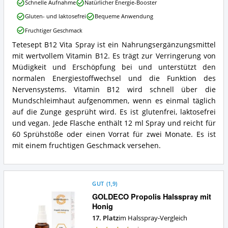
tetesept
Schnelle Aufnahme
Natürlicher Energie-Booster
B12
Gluten- und laktosefrei
Bequeme Anwendung
Vita
Spray
Fruchtiger Geschmack
Vorteile:
Tetesept B12 Vita Spray ist ein Nahrungsergänzungsmittel
Was
tetesept
spricht
mit wertvollem Vitamin B12. Es trägt zur Verringerung von
B12
für
Vita
Müdigkeit und Erschöpfung bei und unterstützt den
dieses
Spray
normalen Energiestoffwechsel und die Funktion des
Halsspray?
Zusammenfassung:
Nervensystems. Vitamin B12 wird schnell über die
Was
Mundschleimhaut aufgenommen, wenn es einmal täglich
bietet
auf die Zunge gesprüht wird. Es ist glutenfrei, laktosefrei
dieses
Halsspray?
und vegan. Jede Flasche enthält 12 ml Spray und reicht für
60 Sprühstöße oder einen Vorrat für zwei Monate. Es ist
mit einem fruchtigen Geschmack versehen.
GUT
(
1,9
)
GOLDECO Propolis Halsspray mit
Honig
17. Platz
im Halsspray-Vergleich