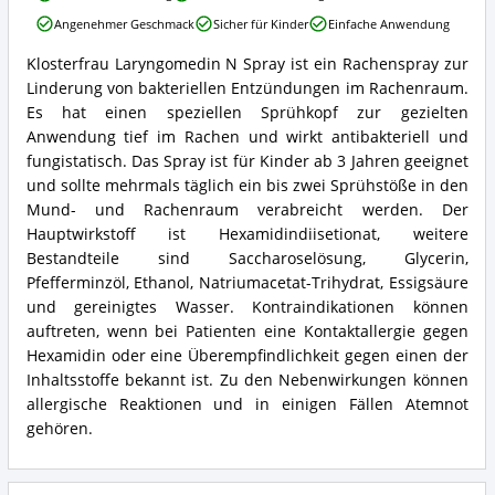
Laryngomedin
Angenehmer Geschmack
Sicher für Kinder
Einfache Anwendung
N
Spray
Klosterfrau Laryngomedin N Spray ist ein Rachenspray zur
Vorteile:
Klosterfrau
Linderung von bakteriellen Entzündungen im Rachenraum.
Was
Laryngomedin
spricht
N
Es hat einen speziellen Sprühkopf zur gezielten
für
Spray
Anwendung tief im Rachen und wirkt antibakteriell und
dieses
Zusammenfassung:
fungistatisch. Das Spray ist für Kinder ab 3 Jahren geeignet
Halsspray?
Was
und sollte mehrmals täglich ein bis zwei Sprühstöße in den
bietet
Mund- und Rachenraum verabreicht werden. Der
dieses
Halsspray?
Hauptwirkstoff ist Hexamidindiisetionat, weitere
Bestandteile sind Saccharoselösung, Glycerin,
Pfefferminzöl, Ethanol, Natriumacetat-Trihydrat, Essigsäure
und gereinigtes Wasser. Kontraindikationen können
auftreten, wenn bei Patienten eine Kontaktallergie gegen
Hexamidin oder eine Überempfindlichkeit gegen einen der
Inhaltsstoffe bekannt ist. Zu den Nebenwirkungen können
allergische Reaktionen und in einigen Fällen Atemnot
gehören.