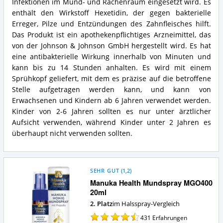
und
Infektionen im Mund- und Rachenraum eingesetzt wird. Es
Spray
Hals
zur
enthält den Wirkstoff Hexetidin, der gegen bakterielle
Vorteile:
Anwendung
Erreger, Pilze und Entzündungen des Zahnfleisches hilft.
Was
im
Das Produkt ist ein apothekenpflichtiges Arzneimittel, das
spricht
Mund
von der Johnson & Johnson GmbH hergestellt wird. Es hat
für
und
dieses
eine antibakterielle Wirkung innerhalb von Minuten und
Hals
Halsspray?
Zusammenfassung:
kann bis zu 14 Stunden anhalten. Es wird mit einem
Was
Sprühkopf geliefert, mit dem es präzise auf die betroffene
bietet
Stelle aufgetragen werden kann, und kann von
dieses
Erwachsenen und Kindern ab 6 Jahren verwendet werden.
Halsspray?
Kinder von 2-6 Jahren sollten es nur unter ärztlicher
Aufsicht verwenden, während Kinder unter 2 Jahren es
überhaupt nicht verwenden sollten.
SEHR GUT
(
1,2
)
Manuka Health Mundspray MGO400
20ml
2. Platz
im Halsspray-Vergleich
431
Erfahrungen