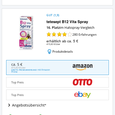
GUT
(
1,9
)
tetesept B12 Vita Spray
16. Platz
im Halsspray-Vergleich
280
Erfahrungen
erhältlich ab ca. 5 €
415,83 €/Liter
Produktdetails
tetesept
ca. 5 €
B12
415,83 €/Liter
mit Amazon
GRATIS PREMIUMVERSAND
Vita
Prime
Spray
Angebote:
Top Preis
Wo
ist
dieses
Top Preis
Halsspray
erhältlich?
Angebotsübersicht