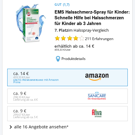
GUT
(
1,7
)
EMS Halsschmerz-Spray für Kinder:
Schnelle Hilfe bei Halsschmerzen
für Kinder ab 3 Jahren
7. Platz
im Halsspray-Vergleich
211
Erfahrungen
erhältlich ab ca. 14 €
459,33 €/Liter
Produktdetails
EMS
ca. 14 €
Halsschmerz-
459,33 €/Liter
mit Amazon
GRATIS PREMIUMVERSAND
Spray
Prime
für
Kinder:
ca. 9 €
Schnelle
298,33 €/Liter
Lieferung ab ca.
4 €
Hilfe
bei
ca. 9 €
Halsschmerzen
299,67 €/Liter
Lieferung ab ca.
5 €
für
Kinder
alle 16 Angebote ansehen
ab