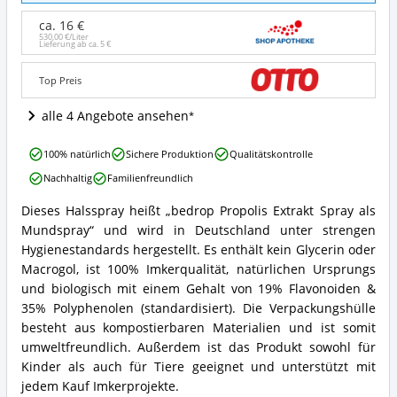
Spray
als
ca. 16 €
Mundspray
530,00 €/Liter
Lieferung ab ca.
5 €
Angebote:
Wo
Top Preis
ist
dieses
alle 4 Angebote ansehen
Halsspray
erhältlich?
bedrop
100% natürlich
Sichere Produktion
Qualitätskontrolle
Propolis
Nachhaltig
Familienfreundlich
Extrakt
Spray
Dieses Halsspray heißt „bedrop Propolis Extrakt Spray als
als
bedrop
Mundspray“ und wird in Deutschland unter strengen
Mundspray
Propolis
Vorteile:
Extrakt
Hygienestandards hergestellt. Es enthält kein Glycerin oder
Was
Spray
Macrogol, ist 100% Imkerqualität, natürlichen Ursprungs
spricht
als
und biologisch mit einem Gehalt von 19% Flavonoiden &
für
Mundspray
35% Polyphenolen (standardisiert). Die Verpackungshülle
dieses
Zusammenfassung:
Halsspray?
besteht aus kompostierbaren Materialien und ist somit
Was
bietet
umweltfreundlich. Außerdem ist das Produkt sowohl für
dieses
Kinder als auch für Tiere geeignet und unterstützt mit
Halsspray?
jedem Kauf Imkerprojekte.