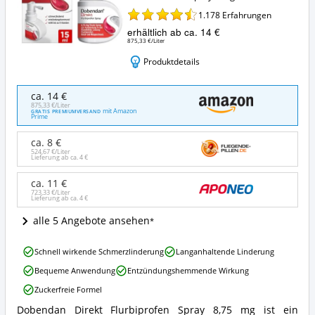
1.178
Erfahrungen
erhältlich ab ca. 14 €
875,33 €/Liter
Produktdetails
Dobendan
ca. 14 €
Direkt
875,33 €/Liter
mit Amazon
GRATIS PREMIUMVERSAND
Flurbiprofen
Prime
Spray
8,75mg
ca. 8 €
Angebote:
524,67 €/Liter
Lieferung ab ca.
4 €
Wo
ist
ca. 11 €
dieses
723,33 €/Liter
Lieferung ab ca.
4 €
Halsspray
erhältlich?
alle 5 Angebote ansehen
Dobendan
Schnell wirkende Schmerzlinderung
Langanhaltende Linderung
Direkt
Bequeme Anwendung
Entzündungshemmende Wirkung
Flurbiprofen
Spray
Zuckerfreie Formel
8,75mg
Dobendan Direkt Flurbiprofen Spray 8,75 mg ist ein
Vorteile:
Dobendan