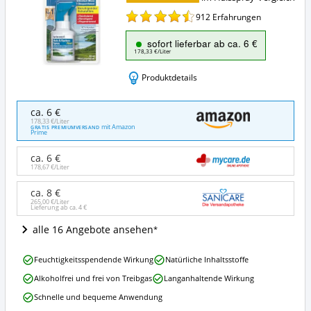
912
Erfahrungen
sofort lieferbar ab ca. 6 €
178,33 €/Liter
Produktdetails
tetesept
ca. 6 €
Hals
178,33 €/Liter
mit Amazon
GRATIS PREMIUMVERSAND
&
Prime
Rachen
Spray
ca. 6 €
Angebote:
178,67 €/Liter
Wo
ca. 8 €
ist
265,00 €/Liter
dieses
Lieferung ab ca.
4 €
Halsspray
alle 16 Angebote ansehen
erhältlich?
tetesept
Feuchtigkeitsspendende Wirkung
Natürliche Inhaltsstoffe
Hals
Alkoholfrei und frei von Treibgas
Langanhaltende Wirkung
&
Rachen
Schnelle und bequeme Anwendung
Spray