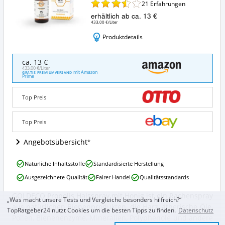
21
Erfahrungen
erhältlich ab ca. 13 €
433,00 €/Liter
Produktdetails
GOLDECO
ca. 13 €
Propolis
433,00 €/Liter
mit Amazon
GRATIS PREMIUMVERSAND
Halsspray
Prime
mit
Honig
Top Preis
Angebote:
Wo
ist
Top Preis
dieses
Halsspray
Angebotsübersicht
erhältlich?
GOLDECO
Natürliche Inhaltsstoffe
Standardisierte Herstellung
Propolis
Ausgezeichnete Qualität
Fairer Handel
Qualitätsstandards
Halsspray
mit
GOLDECO Propolis Halsspray mit Honig ist ein Rachenspray
Honig
GOLDECO
„Was macht unsere Tests und Vergleiche besonders hilfreich?“
aus natürlichen Bienenprodukten, die Harz, ätherische Öle,
Vorteile:
Propolis
TopRatgeber24 nutzt Cookies um die besten Tipps zu finden.
Datenschutz
Was
Halsspray
Pollen, Bienenenzyme, Mineralien, Polyphenole und andere