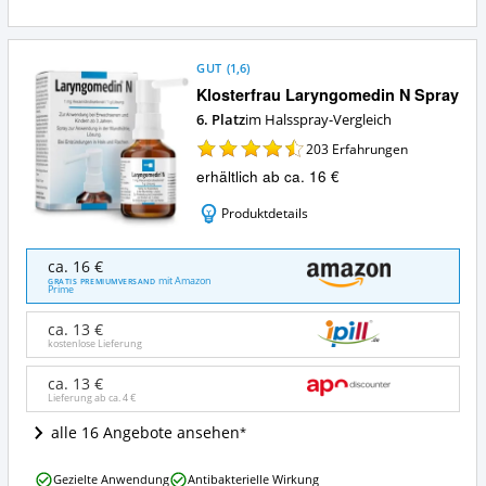
GUT
(
1,6
)
Klosterfrau Laryngomedin N Spray
6. Platz
im Halsspray-Vergleich
203
Erfahrungen
erhältlich ab ca. 16 €
Produktdetails
Klosterfrau
ca. 16 €
Laryngomedin
mit Amazon
GRATIS PREMIUMVERSAND
Prime
N
Spray
ca. 13 €
Angebote:
kostenlose Lieferung
Wo
ist
ca. 13 €
dieses
Lieferung ab ca.
4 €
Halsspray
erhältlich?
alle 16 Angebote ansehen
Klosterfrau
Gezielte Anwendung
Antibakterielle Wirkung