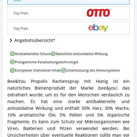
Halsspray
Prime
mit
Honig
Top Preis
Angebote:
Wo
ist
Top Preis
dieses
Halsspray
Angebotsübersicht
erhältlich?
Bee&You
Antibakterieller Schutz
Natürliche antioxidative Wirkung
Propolis
Preisgekrönte Verarbeitungstechnologie
Halsspray
mit
Komplexer chemischer Inhalt
Unterstützung des Immunsystems
Honig
Vorteile:
Bee&You Propolis Rachenspray mit Honig ist ein
Bee&You
Was
natürliches Bienenprodukt der Marke ‚bee&you‘, das
Propolis
spricht
Halsspray
extrahiert wurde, um es für den Menschen verdaulich zu
für
mit
machen. Es hat eine starke antibakterielle und
dieses
Honig
Halsspray?
antioxidative Wirkung und enthält 50% Harz, 30% Wachs,
Zusammenfassung:
10% aromatische Öle, 5% Pollen und 5% organische
Was
Fragmente. Es kann zum Schutz vor Mikroorganismen wie
bietet
dieses
Viren, Bakterien und Pilzen verwendet werden. Bei
Halsspray?
Unsicherheiten über eventuelle Reaktionen sollte man vor