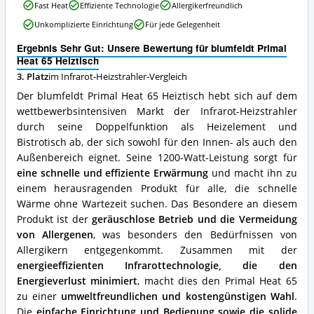
blumfeldt
Fast Heat
Effiziente Technologie
Allergikerfreundlich
erhältlich?
Primal
Unkomplizierte Einrichtung
Für jede Gelegenheit
Heat
65
Ergebnis Sehr Gut: Unsere Bewertung für blumfeldt Primal
Heiztisch
Heat 65 Heiztisch
Vorteile:
3. Platz
im Infrarot-Heizstrahler-Vergleich
Was
spricht
Der blumfeldt Primal Heat 65 Heiztisch hebt sich auf dem
für
wettbewerbsintensiven Markt der Infrarot-Heizstrahler
diesen
durch seine Doppelfunktion als Heizelement und
Infrarot-
Heizstrahler?
Bistrotisch ab, der sich sowohl für den Innen- als auch den
Außenbereich eignet. Seine 1200-Watt-Leistung sorgt für
eine schnelle und effiziente Erwärmung
und macht ihn zu
einem herausragenden Produkt für alle, die schnelle
Wärme ohne Wartezeit suchen. Das Besondere an diesem
Produkt ist der
geräuschlose Betrieb und die Vermeidung
von Allergenen
, was besonders den Bedürfnissen von
Allergikern entgegenkommt. Zusammen mit der
energieeffizienten Infrarottechnologie, die den
Energieverlust minimiert
, macht dies den Primal Heat 65
zu einer
umweltfreundlichen und kostengünstigen Wahl
.
Die
einfache Einrichtung und Bedienung sowie die solide