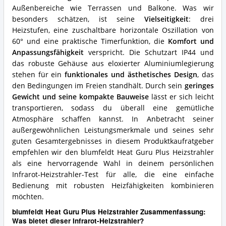
Außenbereiche wie Terrassen und Balkone. Was wir
besonders schätzen, ist seine
Vielseitigkeit
: drei
Heizstufen, eine zuschaltbare horizontale Oszillation von
60° und eine praktische Timerfunktion, die
Komfort und
Anpassungsfähigkeit
verspricht. Die Schutzart IP44 und
das robuste Gehäuse aus eloxierter Aluminiumlegierung
stehen für ein
funktionales und ästhetisches Design
, das
den Bedingungen im Freien standhält. Durch sein
geringes
Gewicht und seine kompakte Bauweise
lässt er sich leicht
transportieren, sodass du überall eine gemütliche
Atmosphäre schaffen kannst. In Anbetracht seiner
außergewöhnlichen Leistungsmerkmale und seines sehr
guten Gesamtergebnisses in diesem Produktkaufratgeber
empfehlen wir den blumfeldt Heat Guru Plus Heizstrahler
als eine hervorragende Wahl in deinem persönlichen
Infrarot-Heizstrahler-Test für alle, die eine einfache
Bedienung mit robusten Heizfähigkeiten kombinieren
möchten.
blumfeldt Heat Guru Plus Heizstrahler Zusammenfassung:
Was bietet dieser Infrarot-Heizstrahler?