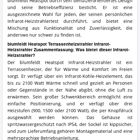
blumfeldt Heatspot durch sein benutzerorientiertes Design
und seine Betriebseffizienz besticht. Er ist eine
ausgezeichnete Wahl für jeden, der seinen persönlichen
Infrarot-Heizstrahlertest durchführt, und bietet eine
Mischung aus Funktionalität und Zuverlässigkeit, die
anderswo nur schwer zu finden ist.
blumfeldt Heatspot Terrassenheizstrahler Infrarot-
Heizstrahler Zusammenfassung: Was bietet dieser Infrarot-
Heizstrahler?
Der blumfeldt Heatspot Infrarot-Heizstrahler ist ein
Terrassenheizer, der für Wärme und Komfort im Freien
sorgt. Er verfügt über ein Infrarot-Kohle-Heizelement, das
bis zu 2100 Watt Wärme schnell und gezielt an Personen
oder Gegenstände in der Nähe abgibt, ohne die Luft zu
erwärmen. Sein großer Schwenkbereich ermöglicht eine
einfache Positionierung, und er verfügt über drei
Heizstufen (900, 1500 oder 2100 Watt), die per Knopfdruck
ausgewählt werden können. Das Gehäuse ist
spritzwassergeschützt nach IP54, der Sockel ist kippsicher,
und zum Lieferumfang gehören Montagematerial und eine
mehrsprachige Betriebsanleitung.