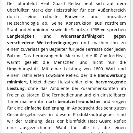
diesen
Der blumfeldt Heat Guard Reflex hebt sich auf dem
Infrarot-
überfüllten Markt der Heizstrahler für den Außenbereich
Heizstrahler?
durch seine robuste Bauweise und innovative
Heiztechnologie ab. Seine Konstruktion aus rostfreiem
Stahl und Aluminium sowie die Schutzart IP65 versprechen
Langlebigkeit und Widerstandsfähigkeit gegen
verschiedene Wetterbedingungen
und machen ihn zu
einem zuverlässigen Begleiter für jede Terrasse oder jeden
Balkon. Das herausragende Merkmal, die IR ComfortHeat,
wärmt gezielt die Menschen und nicht nur die
Umgebungsluft. Mit einer Leistung von 1800 Watt und
einem raffinierten LowGlare-Reflex, der die
Blendwirkung
minimiert
, bietet dieser Heizstrahler eine
hervorragende
Leistung
, ohne das Ambiente bei Zusammenkünften im
Freien zu stören. Eine Fernbedienung und ein einstellbarer
Timer machen ihn noch
benutzerfreundlicher
und sorgen
für eine
einfache Bedienung
. In Anbetracht des sehr guten
Gesamtergebnisses in diesem Produktkaufratgeber sind
wir der Meinung, dass der blumfeldt Heat Guard Reflex
eine ausgezeichnete Wahl für alle ist, die einen