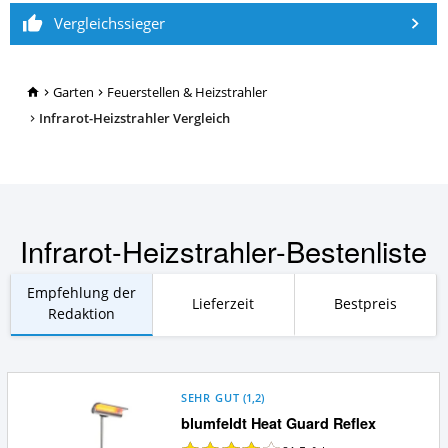
Vergleichssieger
TopRatgeber24.de
Garten
Feuerstellen & Heizstrahler
Infrarot-Heizstrahler Vergleich
Infrarot-Heizstrahler-Bestenliste
Empfehlung der
Lieferzeit
Bestpreis
Redaktion
SEHR GUT
(
1,2
)
blumfeldt Heat Guard Reflex