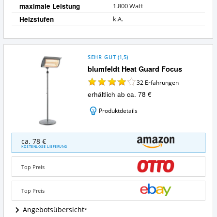
maximale Leistung
1.800 Watt
Heizstufen
k.A.
SEHR GUT
(
1,5
)
blumfeldt Heat Guard Focus
32
Erfahrungen
erhältlich ab ca. 78 €
Produktdetails
blumfeldt
ca. 78 €
Heat
KOSTENLOSE LIEFERUNG
Guard
Focus
Top Preis
Angebote:
Wo
ist
Top Preis
dieser
Infrarot-
Angebotsübersicht
Heizstrahler