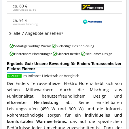
Florenz
ca. 89 €
Angebote:
Lieferung ab ca.
8 €
Wo
ist
ca. 91 €
kostenlose Lieferung
dieser
Infrarot-
alle 7 Angebote ansehen
Heizstrahler
erhältlich?
Enders
Sofortige wohlige Wärme
Vielseitige Positionierung
Terrassenheizer
Einstellbare Einstellungen
Sicherer Betrieb
Bequemes Design
Elektro
Florenz
Ergebnis Gut: Unsere Bewertung für Enders Terrassenheizer
Vorteile:
Elektro Florenz
Was
spricht
im Infrarot-Heizstrahler-Vergleich
SPARTIPP
für
Der Enders Terrassenheizer Elektro Florenz hebt sich von
diesen
seinen Mitbewerbern durch die Mischung aus
Infrarot-
Funktionalität, benutzerfreundlichem Design und
Heizstrahler?
effizienter Heizleistung
ab. Seine einstellbaren
Leistungsstufen (450 W und 900 W) und die Infrarot-
Röhrentechnologie sorgen für ein
individuelles und
komfortables Wärmeerlebnis
, das auf die spezifischen
Bedürfnisse jeder Umgebung zugeschnitten ist. Dank der