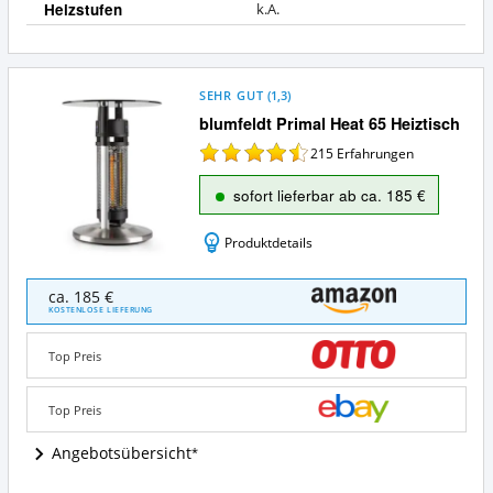
Heizstufen
k.A.
SEHR GUT
(
1,3
)
blumfeldt Primal Heat 65 Heiztisch
215
Erfahrungen
sofort lieferbar ab ca. 185 €
Produktdetails
blumfeldt
ca. 185 €
Primal
KOSTENLOSE LIEFERUNG
Heat
65
Top Preis
Heiztisch
Angebote:
Wo
Top Preis
ist
dieser
Angebotsübersicht
Infrarot-
Heizstrahler