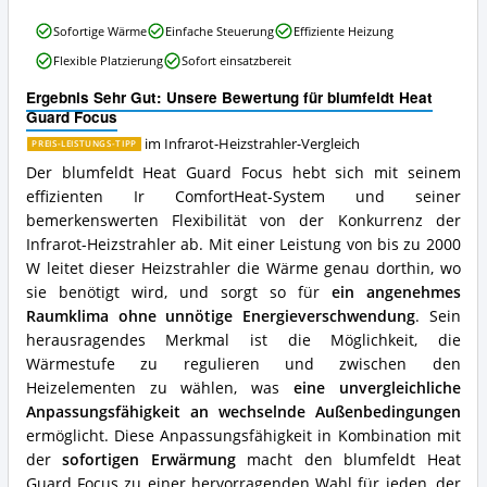
erhältlich?
blumfeldt
Sofortige Wärme
Einfache Steuerung
Effiziente Heizung
Heat
Flexible Platzierung
Sofort einsatzbereit
Guard
Focus
Ergebnis Sehr Gut: Unsere Bewertung für blumfeldt Heat
Vorteile:
Guard Focus
Was
spricht
im Infrarot-Heizstrahler-Vergleich
PREIS-LEISTUNGS-TIPP
für
Der blumfeldt Heat Guard Focus hebt sich mit seinem
diesen
effizienten Ir ComfortHeat-System und seiner
Infrarot-
bemerkenswerten Flexibilität von der Konkurrenz der
Heizstrahler?
Infrarot-Heizstrahler ab. Mit einer Leistung von bis zu 2000
W leitet dieser Heizstrahler die Wärme genau dorthin, wo
sie benötigt wird, und sorgt so für
ein angenehmes
Raumklima ohne unnötige Energieverschwendung
. Sein
herausragendes Merkmal ist die Möglichkeit, die
Wärmestufe zu regulieren und zwischen den
Heizelementen zu wählen, was
eine unvergleichliche
Anpassungsfähigkeit an wechselnde Außenbedingungen
ermöglicht. Diese Anpassungsfähigkeit in Kombination mit
der
sofortigen Erwärmung
macht den blumfeldt Heat
Guard Focus zu einer hervorragenden Wahl für jeden, der