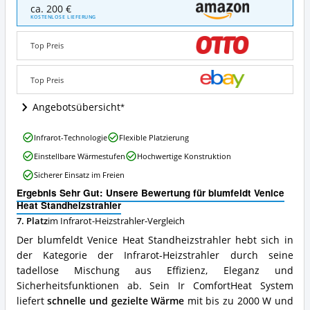
blumfeldt
ca. 200 €
Venice
KOSTENLOSE LIEFERUNG
Heat
Standheizstrahler
Top Preis
Angebote:
Wo
ist
Top Preis
dieser
Infrarot-
Angebotsübersicht
Heizstrahler
erhältlich?
blumfeldt
Infrarot-Technologie
Flexible Platzierung
Venice
Einstellbare Wärmestufen
Hochwertige Konstruktion
Heat
Standheizstrahler
Sicherer Einsatz im Freien
Vorteile:
Ergebnis Sehr Gut: Unsere Bewertung für blumfeldt Venice
Was
Heat Standheizstrahler
spricht
für
7. Platz
im Infrarot-Heizstrahler-Vergleich
diesen
Der blumfeldt Venice Heat Standheizstrahler hebt sich in
Infrarot-
der Kategorie der Infrarot-Heizstrahler durch seine
Heizstrahler?
tadellose Mischung aus Effizienz, Eleganz und
Sicherheitsfunktionen ab. Sein Ir ComfortHeat System
liefert
schnelle und gezielte Wärme
mit bis zu 2000 W und