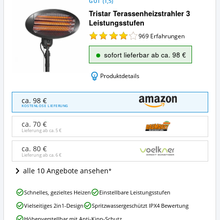
GUT
(
1,5
)
Tristar Terassenheizstrahler 3
Leistungsstufen
969
Erfahrungen
sofort lieferbar ab ca. 98 €
Produktdetails
Tristar
ca. 98 €
Terassenheizstrahler
KOSTENLOSE LIEFERUNG
3
Leistungsstufen
ca. 70 €
Angebote:
Lieferung ab ca.
5 €
Wo
ist
ca. 80 €
Lieferung ab ca.
6 €
dieser
Infrarot-
alle 10 Angebote ansehen
Heizstrahler
erhältlich?
Tristar
Schnelles, gezieltes Heizen
Einstellbare Leistungsstufen
Terassenheizstrahler
Vielseitiges 2in1-Design
Spritzwassergeschützt IPX4 Bewertung
3
Leistungsstufen
Höhenverstellbar mit Anti-Kipp-Schutz