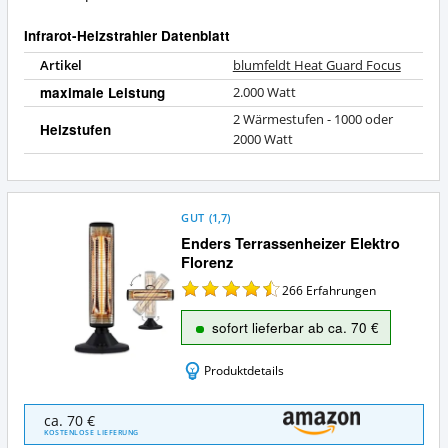
Infrarot-Heizstrahler Datenblatt
Artikel
blumfeldt Heat Guard Focus
maximale Leistung
2.000 Watt
2 Wärmestufen - 1000 oder
Heizstufen
2000 Watt
GUT
(
1,7
)
Enders Terrassenheizer Elektro
Florenz
266
Erfahrungen
sofort lieferbar ab ca. 70 €
Produktdetails
Enders
ca. 70 €
Terrassenheizer
KOSTENLOSE LIEFERUNG
Elektro