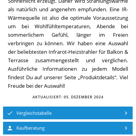
Sonnenlicht erzeugt. Daher wird Strahlungswärme
als natürlich und angenehm empfunden. Eine IR-
Wärmequelle ist also die optimale Voraussetzung
um bei Wohlfühltemperaturen, Abende bei
sommerlichem Gefühl, länger im Freien
verbringen zu können. Wir haben eine Auswahl
der beliebtesten Infrarot-Heizstrahler für Balkon &
Terrasse zusammengestellt und verglichen.
Aus­führ­li­che In­for­ma­tio­nen zu je­dem Mo­dell
fin­dest Du auf un­se­rer Sei­te „Pro­dukt­de­tails“. Viel
Freude bei der Auswahl!
AKTUALISIERT:
05. DEZEMBER 2024
Vergleichstabelle
Kaufberatung