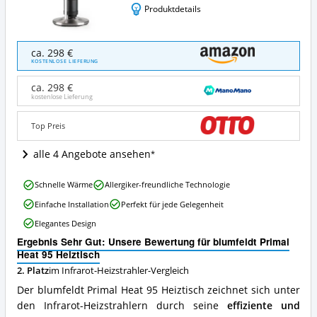
Produktdetails
blumfeldt
ca. 298 €
Primal
KOSTENLOSE LIEFERUNG
Heat
95
ca. 298 €
Heiztisch
kostenlose Lieferung
Angebote:
Wo
Top Preis
ist
dieser
alle 4 Angebote ansehen
Infrarot-
Heizstrahler
blumfeldt
erhältlich?
Schnelle Wärme
Allergiker-freundliche Technologie
Primal
Einfache Installation
Perfekt für jede Gelegenheit
Heat
95
Elegantes Design
Heiztisch
Ergebnis Sehr Gut: Unsere Bewertung für blumfeldt Primal
Vorteile:
Heat 95 Heiztisch
Was
spricht
2. Platz
im Infrarot-Heizstrahler-Vergleich
für
Der blumfeldt Primal Heat 95 Heiztisch zeichnet sich unter
diesen
den Infrarot-Heizstrahlern durch seine
effiziente und
Infrarot-