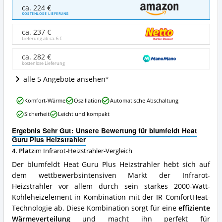
blumfeldt
ca. 224 €
Heat
KOSTENLOSE LIEFERUNG
Guru
Plus
ca. 237 €
Heizstrahler
Lieferung ab ca.
6 €
Angebote:
Wo
ca. 282 €
kostenlose Lieferung
ist
dieser
alle 5 Angebote ansehen
Infrarot-
Heizstrahler
blumfeldt
erhältlich?
Komfort-Wärme
Oszillation
Automatische Abschaltung
Heat
Sicherheit
Leicht und kompakt
Guru
Plus
Ergebnis Sehr Gut: Unsere Bewertung für blumfeldt Heat
Heizstrahler
Guru Plus Heizstrahler
Vorteile:
4. Platz
im Infrarot-Heizstrahler-Vergleich
Was
spricht
Der blumfeldt Heat Guru Plus Heizstrahler hebt sich auf
für
dem wettbewerbsintensiven Markt der Infrarot-
diesen
Heizstrahler vor allem durch sein starkes 2000-Watt-
Infrarot-
Heizstrahler?
Kohleheizelement in Kombination mit der IR ComfortHeat-
Technologie ab. Diese Kombination sorgt für eine
effiziente
Wärmeverteilung
und macht ihn perfekt für