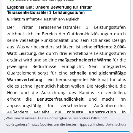
Vorteile:
Ergebnis Gut: Unsere Bewertung für Tristar
Was
Terassenheizstrahler 3 Leistungsstufen
spricht
für
8. Platz
im Infrarot-Heizstrahler-Vergleich
diesen
Der Tristar Terassenheizstrahler 3 Leistungsstufen
Infrarot-
zeichnet sich im Bereich der Outdoor-Heizlösungen durch
Heizstrahler?
seine vielseitige Funktionalität und sein schlankes Design
aus. Was wir besonders schätzen, ist seine
effiziente 2.000-
Watt-Leistung
, die durch drei einstellbare Leistungsstufen
ergänzt wird und so eine
maßgeschneiderte Wärme
für die
jeweiligen Bedürfnisse ermöglicht. Sein integriertes
Quarzelement sorgt für eine
schnelle und gleichmäßige
Wärmeverteilung
- ein herausragendes Merkmal für alle,
die es schnell gemütlich haben wollen. Die Möglichkeit, die
Höhe und die Ausrichtung des Kamins zu verstellen,
erhöht die
Benutzerfreundlichkeit
und macht ihn
anpassungsfähig für verschiedene Außenbereiche.
Außerdem verleiht die
robuste Konstruktion
in
„Was macht unsere Tests und Vergleiche besonders hilfreich?“
Verbindung mit der eleganten Ästhetik jeder Terrasse oder
TopRatgeber24 nutzt Cookies um die besten Tipps zu finden.
Datenschutz
jedem Balkon einen Hauch von Raffinesse. In Anbetracht
seiner Gesamtleistung und der Flexibilität, die er als