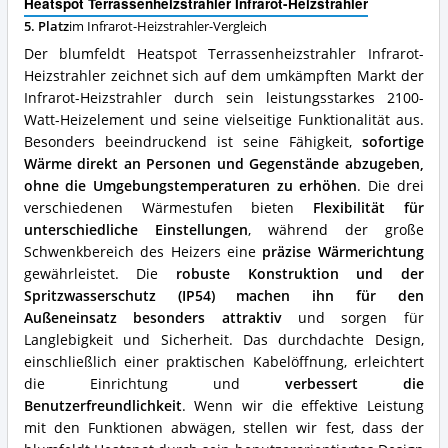
Heatspot Terrassenheizstrahler Infrarot-Heizstrahler
Vorteile:
5. Platz
im Infrarot-Heizstrahler-Vergleich
Was
spricht
Der blumfeldt Heatspot Terrassenheizstrahler Infrarot-
für
Heizstrahler zeichnet sich auf dem umkämpften Markt der
diesen
Infrarot-Heizstrahler durch sein leistungsstarkes 2100-
Infrarot-
Heizstrahler?
Watt-Heizelement und seine vielseitige Funktionalität aus.
Besonders beeindruckend ist seine Fähigkeit,
sofortige
Wärme direkt an Personen und Gegenstände abzugeben,
ohne die Umgebungstemperaturen zu erhöhen
. Die drei
verschiedenen Wärmestufen bieten
Flexibilität für
unterschiedliche Einstellungen
, während der große
Schwenkbereich des Heizers eine
präzise Wärmerichtung
gewährleistet. Die
robuste Konstruktion und der
Spritzwasserschutz (IP54) machen ihn für den
Außeneinsatz besonders attraktiv
und sorgen für
Langlebigkeit und Sicherheit. Das durchdachte Design,
einschließlich einer praktischen Kabelöffnung, erleichtert
die Einrichtung und
verbessert die
Benutzerfreundlichkeit
. Wenn wir die effektive Leistung
mit den Funktionen abwägen, stellen wir fest, dass der