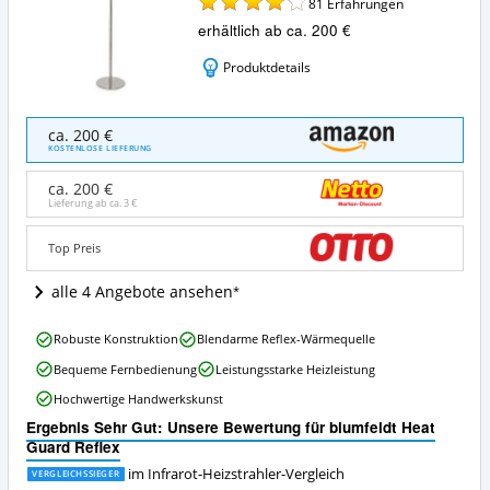
81
Erfahrungen
erhältlich ab ca. 200 €
Produktdetails
blumfeldt
ca. 200 €
Heat
KOSTENLOSE LIEFERUNG
Guard
Reflex
ca. 200 €
Angebote:
Lieferung ab ca.
3 €
Wo
ist
Top Preis
dieser
Infrarot-
alle 4 Angebote ansehen
Heizstrahler
erhältlich?
blumfeldt
Robuste Konstruktion
Blendarme Reflex-Wärmequelle
Heat
Bequeme Fernbedienung
Leistungsstarke Heizleistung
Guard
Reflex
Hochwertige Handwerkskunst
Vorteile:
Ergebnis Sehr Gut: Unsere Bewertung für blumfeldt Heat
Was
Guard Reflex
spricht
für
im Infrarot-Heizstrahler-Vergleich
VERGLEICHSSIEGER