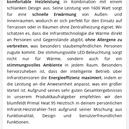
komfortable Heizleistung
in Kombination mit einem
Heizstrahler?
schlanken Design aus. Seine Leistung von 1600 Watt sorgt
für eine
schnelle Erwärmung
von Außen- und
Innenräumen, wodurch er sich perfekt für den Einsatz auf
Terrassen oder in Räumen ohne Zentralheizung eignet. Wir
schätzen es, dass die Infrarottechnologie die Wärme direkt
an Personen und Gegenstände abgibt,
ohne Allergene zu
verbreiten
, was besonders staubempfindlichen Personen
zugute kommt. Die stimmungsvolle LED-Beleuchtung sorgt
nicht nur für Wärme, sondern auch für ein
stimmungsvolles Ambiente
in jedem Raum. Besonders
hervorzuheben ist, dass der intelligente Betrieb über
Infrarotsensoren die
Energieeffizienz maximiert
, indem er
die Leistung an die Anwesenheit anpasst, was ein großer
Vorteil ist. Aufgrund seines sehr guten Gesamtergebnisses
in unserem Produktkaufratgeber empfehlen wir den
blumfeldt Primal Heat 95 Heiztisch in deinem persönlichen
Infrarot-Heizstrahler-Test aufgrund seiner Mischung aus
Funktionalität, Design und benutzerfreundlichen
Funktionen.