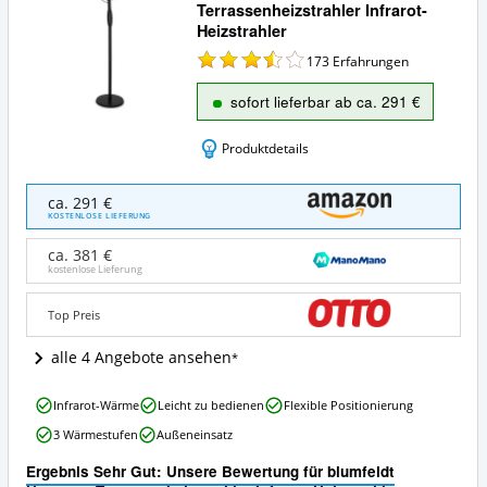
Terrassenheizstrahler Infrarot-
Heizstrahler
173
Erfahrungen
sofort lieferbar ab ca. 291 €
Produktdetails
blumfeldt
ca. 291 €
Heatspot
KOSTENLOSE LIEFERUNG
Terrassenheizstrahler
Infrarot-
ca. 381 €
Heizstrahler
kostenlose Lieferung
Angebote:
Wo
Top Preis
ist
dieser
alle 4 Angebote ansehen
Infrarot-
Heizstrahler
blumfeldt
erhältlich?
Infrarot-Wärme
Leicht zu bedienen
Flexible Positionierung
Heatspot
3 Wärmestufen
Außeneinsatz
Terrassenheizstrahler
Infrarot-
Ergebnis Sehr Gut: Unsere Bewertung für blumfeldt
Heizstrahler