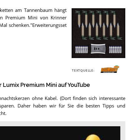
terketten am Tannenbaum hängt
en Premium Mini von Krinner
 Mal schenken."Erweiterungsset
Die
Krinner
TEXTQUELLE:
Lumix
Premium
er Lumix Premium Mini auf YouTube
Mini
.
hnachtskerzen ohne Kabel. (Dort finden sich interessante
sparen. Daher haben wir für Sie die besten Tipps und
ht.