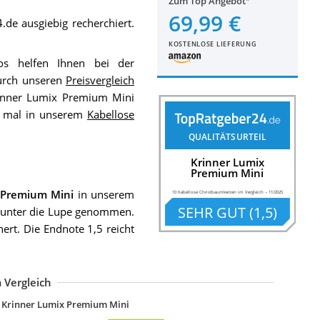
Zum Top Angebot
69,99 €
de ausgiebig recherchiert.
KOSTENLOSE LIEFERUNG
os helfen Ihnen bei der
Durch unseren
Preisvergleich
inner Lumix Premium Mini
h mal in unserem
Kabellose
QUALITÄTSURTEIL
Krinner Lumix
Premium Mini
 Premium Mini
in unserem
10 Kabellose Christbaumkerzen im Vergleich
–
11/2025
SEHR GUT
(
1,5
)
unter die Lupe genommen.
hert. Die Endnote 1,5 reicht
 Vergleich
unJas 30er Rot Weinachten Kerzen Weihnachtsbeleuchtung Weihnachtsker
unartec Lichterkette kabellos: 30er-Set LED-Weihnachtsbaumkerzen
0/20/ 30/40 er Weinachten LED Kerzen Lichterkette Kerzen
0 LED Weihnachtsbaumkerzen Kabellos
unJas 30er Weihnachten LED Kerzen Lichterkette Kerzen Weihnachtskerzen
Krinner Lumix Premium Mini