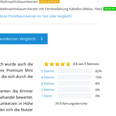
ED-Weihnachtsbaumkerzen
PREIS-LEISTUNG
 Weihnachtsbaum Kerzen mit Fernbedienung Kabellos (Weiss, 10er)
SPARTIPP
llose Christbaumkerzen
im Test oder Vergleich!
aumkerzen Vergleich
ich wurde auch die
4,8
von 5 Sternen
mix Premium Mini
5
Sterne
82
%
 die sich durch die
4
Sterne
10
%
3
Sterne
8
%
2
Sterne
0
%
enten die Krinner
1
Stern
0
%
ehandel bewertet.
baumkerzen in Höhe
39
Erfahrungsberichte
en sich die Nutzer