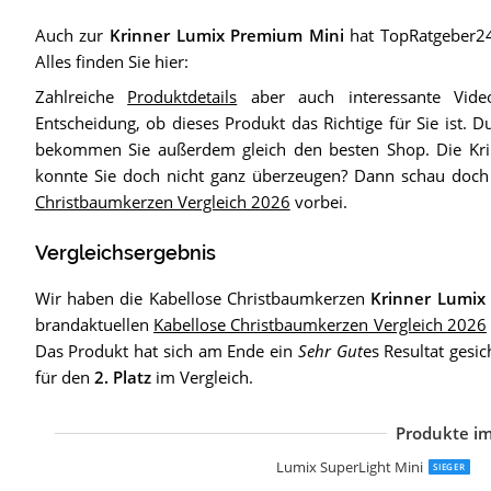
Auch zur
Krinner Lumix Premium Mini
hat TopRatgeber24.
Alles finden Sie hier:
Zahlreiche
Produktdetails
aber auch interessante Vide
Entscheidung, ob dieses Produkt das Richtige für Sie ist. 
bekommen Sie außerdem gleich den besten Shop. Die Kr
konnte Sie doch nicht ganz überzeugen? Dann schau doc
Christbaumkerzen Vergleich 2026
vorbei.
Vergleichsergebnis
Wir haben die Kabellose Christbaumkerzen
Krinner Lumix
brandaktuellen
Kabellose Christbaumkerzen Vergleich 2026
Das Produkt hat sich am Ende ein
Sehr Gut
es Resultat gesic
für den
2. Platz
im Vergleich.
Produkte im
S
L
1
3
S
Lumix SuperLight Mini
SIEGER