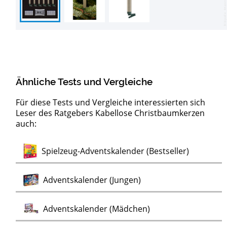
10/
Ähnliche Tests und Vergleiche
Für diese Tests und Vergleiche interessierten sich
Leser des Ratgebers Kabellose Christbaumkerzen
auch:
Test
Test
Test
Christbaumkugeln (Glas)
Weihnachtsbäume mit LED-Beleuchtung
Echte Weihnachtsbäume
Test
Spielzeug-Adventskalender (Bestseller)
Test
Adventskalender (Jungen)
Test
Adventskalender (Mädchen)