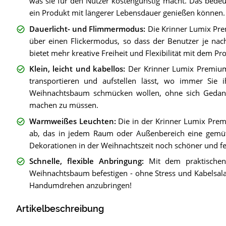
was sie für den Nutzer kostengünstig macht. Das bedeu
ein Produkt mit längerer Lebensdauer genießen können.
Dauerlicht- und Flimmermodus
:
Die Krinner Lumix Pre
über einen Flickermodus, so dass der Benutzer je nach
bietet mehr kreative Freiheit und Flexibilität mit dem Pr
Klein, leicht und kabellos
:
Der Krinner Lumix Premium M
transportieren und aufstellen lässt, wo immer Sie 
Weihnachtsbaum schmücken wollen, ohne sich Gedank
machen zu müssen.
Warmweißes Leuchten
:
Die in der Krinner Lumix Pre
ab, das in jedem Raum oder Außenbereich eine gemütli
Dekorationen in der Weihnachtszeit noch schöner und fe
Schnelle, flexible Anbringung
:
Mit dem praktischen
Weihnachtsbaum befestigen - ohne Stress und Kabelsalat
Handumdrehen anzubringen!
Artikelbeschreibung