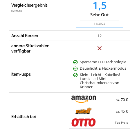
1,5
Vergleichsergebnis
Methodik
Sehr Gut
11/2025
12
Anzahl Kerzen
andere Stückzahlen
N
e
verfügbar
i
n
Sparsame LED Technologie
Dauerlicht & Flackermodus
item-usps
Klein - Leicht - Kabellos! –
Lumix Led Mini
Christbaumkerzen von
Krinner
70 €
ca.
45 €
ca.
Erhältlich bei
Top Preis