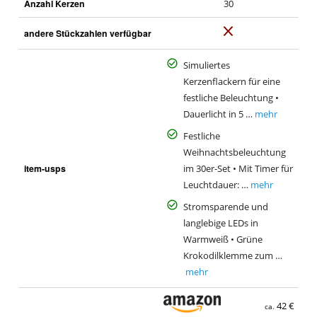
Anzahl Kerzen
30
N
andere Stückzahlen verfügbar
e
i
Simuliertes
n
Kerzenflackern für eine
festliche Beleuchtung •
Dauerlicht in 5 …
mehr
Festliche
Weihnachtsbeleuchtung
item-usps
im 30er-Set • Mit Timer für
Leuchtdauer: …
mehr
Stromsparende und
langlebige LEDs in
Warmweiß • Grüne
Krokodilklemme zum …
mehr
42 €
ca.