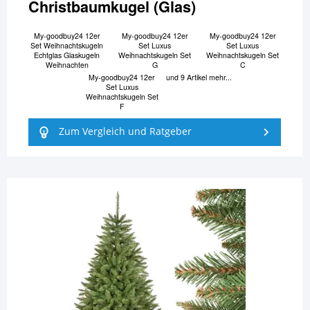
Christbaumkugel (Glas)
My-goodbuy24 12er
My-goodbuy24 12er
My-goodbuy24 12er
Set Weihnachtskugeln
Set Luxus
Set Luxus
Echtglas Glaskugeln
Weihnachtskugeln Set
Weihnachtskugeln Set
Weihnachten
G
C
My-goodbuy24 12er
und 9 Artikel mehr...
Set Luxus
Weihnachtskugeln Set
F
Zum Vergleich und Ratgeber