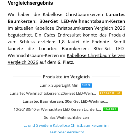
Vergleichsergebnis
Wir haben die Kabellose Christbaumkerzen
Lunartec
Baumkerzen: 30er-Set LED-Weihnachtsbaum-Kerzen
im aktuellen
Kabellose Christbaumkerzen Vergleich 2026
begutachtet. Ein
Gut
es Endresultat konnte das Produkt
zum Schluss erzielen: 1,8 lautet die Endnote. Somit
landete die Lunartec Baumkerzen: 30er-Set LED-
Weihnachtsbaum-Kerzen im
Kabellose Christbaumkerzen
Vergleich 2026
auf dem
6. Platz
.
Produkte im Vergleich
30 LED Weihnachtsbaumkerzen Kabel
Lumix SuperLight Mini
SIEGER
Lunartec Weihnachtskerzen: 20er-Set LED-Weihnachtsbaumkerzen
PREIS-LEISTUNG
Lunartec Baumkerzen: 30er-Set LED-Weihnachtsbaum-Kerzen
10/20/ 30/40 er Weinachten LED Kerzen Lichterkette Kerzen Weihnachtskerzen Weihnachtsbaum Kerzen mit Fernbedienung Kabellos (Weiss, 10er)
SPARTIPP
SunJas Weihnachtskerzen
… und
5
weitere
Kabellose Christbaumkerzen
im
Test oder Vergleich!