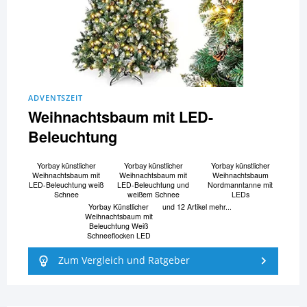
ADVENTSZEIT
Weihnachtsbaum mit LED-
Beleuchtung
Yorbay künstlicher
Yorbay künstlicher
Yorbay künstlicher
Weihnachtsbaum mit
Weihnachtsbaum mit
Weihnachtsbaum
LED-Beleuchtung weiß
LED-Beleuchtung und
Nordmanntanne mit
Schnee
weißem Schnee
LEDs
Yorbay Künstlicher
und 12 Artikel mehr...
Weihnachtsbaum mit
Beleuchtung Weiß
Schneeflocken LED
Zum Vergleich und Ratgeber