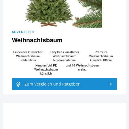
ADVENTSZEIT
Weihnachtsbaum
FairyTrees künstlicher
FairyTrees künstlicher
Premium
Weihnachtsbaum
Weihnachtsbaum
Weihnachtsbaum
Fichte Natur
Nordmanntanne
künstlich 180cm
Xenotec Voll PE
und 14 Weihnachtsbaum
Weihnachtsbaum
mehr...
künstlich
Zum Vergleich und Ratgeber