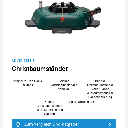
ADVENTSZEIT
Christbaumständer
Krinner 's Tree Genie
Krinner
Krinner
Deluxe L
Christbaumständer
Christbaumständer
Premium L
Vario Classic
Jubiläumsmodell in
Sonderlackierung
Krinner
und 15 Artikel mehr...
Christbaumständer
Vario Classic In und
Outdoor
Zum Vergleich und Ratgeber