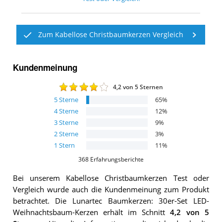
Zum Kabellose Christbaumkerzen Vergleich
Kundenmeinung
4,2
von 5 Sternen
5
Sterne
65
%
4
Sterne
12
%
3
Sterne
9
%
2
Sterne
3
%
1
Stern
11
%
368
Erfahrungsberichte
Bei unserem
Kabellose Christbaumkerzen
Test oder
Vergleich wurde auch die Kundenmeinung zum Produkt
betrachtet.
Die
Lunartec Baumkerzen: 30er-Set LED-
Weihnachtsbaum-Kerzen
erhält im Schnitt
4,2
von 5