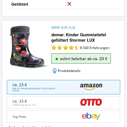
a
Gefüttert
N
e
i
n
SEHR GUT
(
1,3
)
demar. Kinder Gummistiefel
gefüttert Stormer LUX
8.540
Erfahrungen
sofort lieferbar ab ca. 23 €
Produktdetails
demar.
ca. 23 €
Kinder
mit Amazon
GRATIS PREMIUMVERSAND
Prime
Gummistiefel
gefüttert
ca. 33 €
Stormer
Lieferung ab ca.
5 €
LUX
Angebote:
Top Preis
Wo
ist