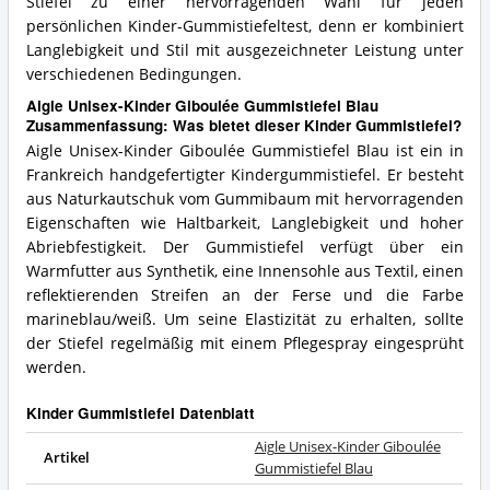
Stiefel zu einer hervorragenden Wahl für jeden
persönlichen Kinder-Gummistiefeltest, denn er kombiniert
Langlebigkeit und Stil mit ausgezeichneter Leistung unter
verschiedenen Bedingungen.
Aigle Unisex-Kinder Giboulée Gummistiefel Blau
Zusammenfassung: Was bietet dieser Kinder Gummistiefel?
Aigle Unisex-Kinder Giboulée Gummistiefel Blau ist ein in
Frankreich handgefertigter Kindergummistiefel. Er besteht
aus Naturkautschuk vom Gummibaum mit hervorragenden
Eigenschaften wie Haltbarkeit, Langlebigkeit und hoher
Abriebfestigkeit. Der Gummistiefel verfügt über ein
Warmfutter aus Synthetik, eine Innensohle aus Textil, einen
reflektierenden Streifen an der Ferse und die Farbe
marineblau/weiß. Um seine Elastizität zu erhalten, sollte
der Stiefel regelmäßig mit einem Pflegespray eingesprüht
werden.
Kinder Gummistiefel Datenblatt
Aigle Unisex-Kinder Giboulée
Artikel
Gummistiefel Blau