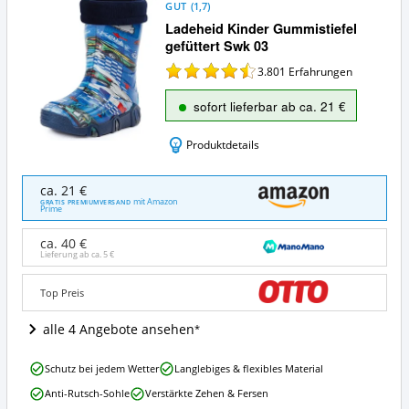
GUT
(
1,7
)
Ladeheid Kinder Gummistiefel
gefüttert Swk 03
3.801
Erfahrungen
sofort lieferbar ab ca. 21 €
Produktdetails
Ladeheid
ca. 21 €
Kinder
mit Amazon
GRATIS PREMIUMVERSAND
Prime
Gummistiefel
gefüttert
ca. 40 €
Swk
Lieferung ab ca.
5 €
03
Angebote:
Top Preis
Wo
ist
alle 4 Angebote ansehen
dieser
Kinder
Gummistiefel
Ladeheid
Schutz bei jedem Wetter
Langlebiges & flexibles Material
erhältlich?
Kinder
Anti-Rutsch-Sohle
Verstärkte Zehen & Fersen
Gummistiefel