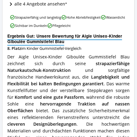
ist
alle 4 Angebote ansehen
dieser
Kinder
Aigle
Gummistiefel
Strapazierfähig und langlebig
Hohe Abriebfestigkeit
Wasserdicht
Unisex-
erhältlich?
Sichtbar im Dunkeln
Pflegeleicht
Kinder
Giboulée
Ergebnis Gut: Unsere Bewertung für Aigle Unisex-Kinder
Gummistiefel
Giboulée Gummistiefel Blau
Blau
8. Platz
im Kinder Gummistiefel-Vergleich
Vorteile:
Was
Der Aigle Unisex-Kinder Giboulée Gummistiefel Blau
spricht
zeichnet sich durch seine
strapazierfähige
für
Naturkautschuk-Konstruktion
und sorgfältige
diesen
Kinder
französische Handwerkskunst aus, die
Langlebigkeit und
Gummistiefel?
Flexibilität bei kalten Bedingungen garantiert
. Das warme
Kunstfellfutter und der verstellbare Steppkragen sorgen
für
Komfort und eine gute Passform
, während die robuste
Sohle eine
hervorragende Traktion auf nassen
Oberflächen
bietet. Das zusätzliche Sicherheitsmerkmal
eines reflektierenden Fersenstreifens unterstreicht die
cleveren Designüberlegungen
. Die hochwertigen
Materialien und durchdachten Funktionen machen diesen