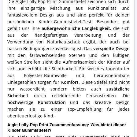
spricht
Die Aigle Lolly Pop Print Gummistiefel zeichnen sich durch
für
ihre einzigartige Mischung aus Funktionalität und
diesen
fantasievollem Design aus und sind perfekt für deinen
Kinder
persönlichen Kinder-Gummistiefel-Test. Besonders gut
Gummistiefel?
gefällt uns ihre
außergewöhnliche Langlebigkeit
, die sich
aus der handgefertigten Verarbeitung und der
Verwendung von Naturkautschuk ergibt, der auch bei
nassen Bedingungen zuverlässig ist. Das
verspielte Design
mit den farbwechselnden Sternen und den kultigen
weißen Streifen zieht die Aufmerksamkeit der Kinder auf
sich und erhöht die Sichtbarkeit. Ein weiches Innenfutter
aus Polyester-Baumwolle und herausnehmbare
Einlegesohlen sorgen für
Komfort
. Diese Stiefel sind nicht
nur wasserdicht, sondern bieten auch
zusätzliche
Sicherheit
durch reflektierende Fersenstreifen. Die
hochwertige Konstruktion
und das kreative Design
machen sie zu einer Top-Empfehlung für jedes
abenteuerlustige Kind.
Aigle Lolly Pop Print Zusammenfassung: Was bietet dieser
Kinder Gummistiefel?