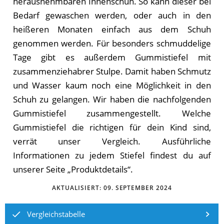
herausnehmbaren Innenschuh. So kann dieser bei
Bedarf gewaschen werden, oder auch in den
heißeren Monaten einfach aus dem Schuh
genommen werden. Für besonders schmuddelige
Tage gibt es außerdem Gummistiefel mit
zusammenziehabrer Stulpe. Damit haben Schmutz
und Wasser kaum noch eine Möglichkeit in den
Schuh zu gelangen. Wir ha­ben die nach­fol­gen­den
Gummistiefel zu­sam­men­ge­stellt. Wel­che
Gummistiefel die rich­ti­gen für dein Kind sind,
ver­rät un­ser Ver­gleich. Aus­führ­li­che
In­for­ma­tio­nen zu je­dem Stiefel fin­dest du auf
un­se­rer Sei­te „Pro­dukt­de­tails“.
AKTUALISIERT:
09. SEPTEMBER 2024
Vergleichstabelle