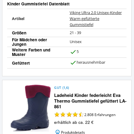
Kinder Gummistiefel Datenblatt
Viking Ultra 2.0 Unisex-Kinder
Artikel
Warm gefütterte
Gummistiefel
Größen
21 - 39
Für Mädchen oder
Unisex
Jungen
Weitere Farben und
5
Muster
J
a
herausnehmbar
Gefüttert
J
a
GUT
(
1,6
)
Ladeheid Kinder federleicht Eva
Thermo Gummistiefel gefüttert LA-
861
2.808
Erfahrungen
erhältlich ab ca. 22 €
Produktdetails