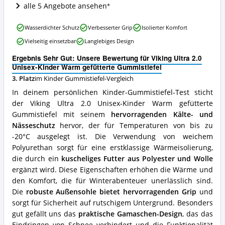
Angebote:
alle 5 Angebote ansehen
Wo
ist
Viking
dieser
Wasserdichter Schutz
Verbesserter Grip
Isolierter Komfort
Ultra
Kinder
Vielseitig einsetzbar
Langlebiges Design
2.0
Gummistiefel
Unisex-
erhältlich?
Ergebnis Sehr Gut: Unsere Bewertung für Viking Ultra 2.0
Kinder
Unisex-Kinder Warm gefütterte Gummistiefel
Warm
3. Platz
im Kinder Gummistiefel-Vergleich
gefütterte
Gummistiefel
In deinem persönlichen Kinder-Gummistiefel-Test sticht
Vorteile:
der Viking Ultra 2.0 Unisex-Kinder Warm gefütterte
Was
Gummistiefel mit seinem
hervorragenden Kälte- und
spricht
für
Nässeschutz
hervor, der für Temperaturen von bis zu
diesen
-20°C ausgelegt ist. Die Verwendung von weichem
Kinder
Polyurethan sorgt für eine erstklassige Wärmeisolierung,
Gummistiefel?
die durch ein
kuscheliges Futter aus Polyester und Wolle
ergänzt wird. Diese Eigenschaften erhöhen die Wärme und
den Komfort, die für Winterabenteuer unerlässlich sind.
Die
robuste Außensohle bietet hervorragenden Grip
und
sorgt für Sicherheit auf rutschigem Untergrund. Besonders
gut gefällt uns das
praktische Gamaschen-Design
, das das