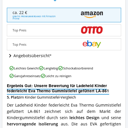
Ladeheid
ca. 22 €
Kinder
mit Amazon
GRATIS PREMIUMVERSAND
Prime
federleicht
Eva
Thermo
Top Preis
Gummistiefel
gefüttert
Top Preis
LA-
861
Angebotsübersicht
Angebote:
Wo
ist
Ladeheid
Leichtes Gewicht
Langlebig
Schockabsorbierend
dieser
Kinder
Ganzjahreseinsatz
Leicht zu reinigen
Kinder
federleicht
Gummistiefel
Eva
Ergebnis Gut: Unsere Bewertung für Ladeheid Kinder
erhältlich?
Thermo
federleicht Eva Thermo Gummistiefel gefüttert LA-861
Gummistiefel
5. Platz
im Kinder Gummistiefel-Vergleich
gefüttert
LA-
Der Ladeheid Kinder federleicht Eva Thermo Gummistiefel
861
gefüttert LA-861 zeichnet sich auf dem Markt der
Vorteile:
Kindergummistiefel durch sein
leichtes Design
und seine
Was
spricht
hervorragende Isolierung
aus. Die aus EVA gefertigten