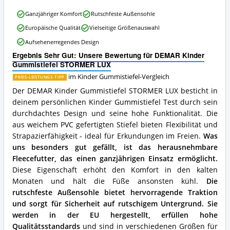
Gummistiefel
erhältlich?
DEMAR
Ganzjähriger Komfort
Rutschfeste Außensohle
Kinder
Europäische Qualität
Vielseitige Größenauswahl
Gummistiefel
STORMER
Aufsehenerregendes Design
LUX
Ergebnis Sehr Gut: Unsere Bewertung für DEMAR Kinder
Vorteile:
Gummistiefel STORMER LUX
Was
spricht
im Kinder Gummistiefel-Vergleich
PREIS-LEISTUNGS-TIPP
für
Der DEMAR Kinder Gummistiefel STORMER LUX besticht in
diesen
deinem persönlichen Kinder Gummistiefel Test durch sein
Kinder
Gummistiefel?
durchdachtes Design und seine hohe Funktionalität. Die
aus weichem PVC gefertigten Stiefel bieten Flexibilität und
Strapazierfähigkeit - ideal für Erkundungen im Freien.
Was
uns besonders gut gefällt, ist das herausnehmbare
Fleecefutter, das einen ganzjährigen Einsatz ermöglicht.
Diese Eigenschaft erhöht den Komfort in den kalten
Monaten und hält die Füße ansonsten kühl.
Die
rutschfeste Außensohle bietet hervorragende Traktion
und sorgt für Sicherheit auf rutschigem Untergrund.
Sie
werden in der EU hergestellt, erfüllen hohe
Qualitätsstandards
und sind in verschiedenen Größen für