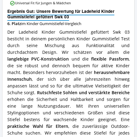
gefüttert
Universal Fit für Jungen & Mädchen
Swk
Ergebnis Gut: Unsere Bewertung für Ladeheid Kinder
03
Gummistiefel gefüttert Swk 03
Vorteile:
Was
6. Platz
im Kinder Gummistiefel-Vergleich
spricht
Der Ladeheid Kinder Gummistiefel gefüttert Swk 03
für
besticht in deinem persönlichen Kinder Gummistiefel Test
diesen
durch seine Mischung aus Funktionalität und
Kinder
Gummistiefel?
durchdachtem Design. Wir schätzen vor allem die
langlebige PVC-Konstruktion
und die
flexible Passform
,
die sie robust und dennoch bequem für aktive Kinder
macht. Besonders hervorzuheben ist der
herausnehmbare
Innenschuh
, der sich über alle Jahreszeiten hinweg
anpassen lässt und so für die ultimative Vielseitigkeit der
Schuhe sorgt.
Rutschfeste Sohlen und verstärkte Bereiche
erhöhen die Sicherheit und Haltbarkeit und sorgen für
eine lange Nutzungsdauer. Mit ihren universellen
Stylingoptionen und verschiedenen Größen sind diese
Stiefel bestens für wachsende Kinder geeignet. Eine
praktische Wahl für Eltern
, die zuverlässige Outdoor-
Schuhe suchen. Wir empfehlen diese Stiefel für jedes