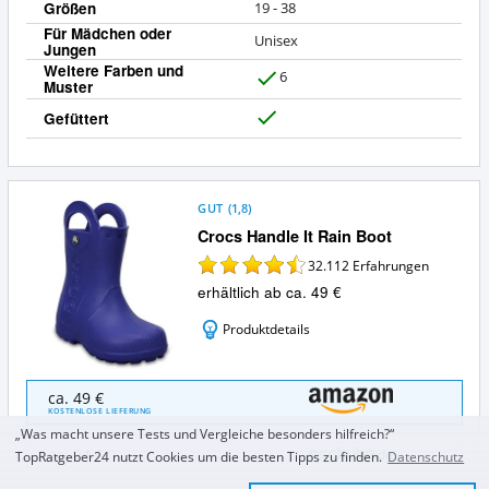
Größen
19 - 38
Für Mädchen oder
Unisex
Jungen
Weitere Farben und
6
Muster
J
a
Gefüttert
J
a
GUT
(
1,8
)
Crocs Handle It Rain Boot
32.112
Erfahrungen
erhältlich ab ca. 49 €
Produktdetails
Crocs
ca. 49 €
Handle
KOSTENLOSE LIEFERUNG
It
„Was macht unsere Tests und Vergleiche besonders hilfreich?“
Rain
ca. 24 €
TopRatgeber24 nutzt Cookies um die besten Tipps zu finden.
Datenschutz
Boot
Angebote: