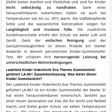
für
Stiefel bieten Komfort und Flexibilität und sind für Kinder
diesen
leicht selbständig zu handhaben
. Dank eines
Kinder
herausnehmbaren Isolierfutters halten sie auch bei
Gummistiefel?
Temperaturen von bis zu -30°C warm. Die stoßdämpfende
Sohle und die wasserdichte Konstruktion sorgen für
Langlebigkeit und trockene Füße
. Die zusätzliche
Kordelmanschette erhöht den Schutz vor kalter Luft und
Geröll. Dank der
einfachen Reinigung
und der
Ganzjahrestauglichkeit ist dieses Produkt ein starker
Anwärter in deinem persönlichen Kinder-Gummistiefel-
Test. Wir schätzen ihre
hervorragende Leistung bei
unterschiedlichen Wetterbedingungen
.
Ladeheid Kinder federleicht Eva Thermo Gummistiefel
gefüttert LA-861 Zusammenfassung: Was bietet dieser
Kinder Gummistiefel?
Der Ladeheid Kinder Federleicht Eva Thermo Gummistiefel
gefüttert LA-861 ist ein Kinder Gummistiefel der Marke. Er
hat einen herausnehmbaren Innenschuh, besteht aus
einer neuen Generation von EVA, die ihn leicht und flexibel
macht, und bietet guten Schutz vor kalten Temperaturen
bis zu -30° Celsius. Der Innenschuh ist waschbar und