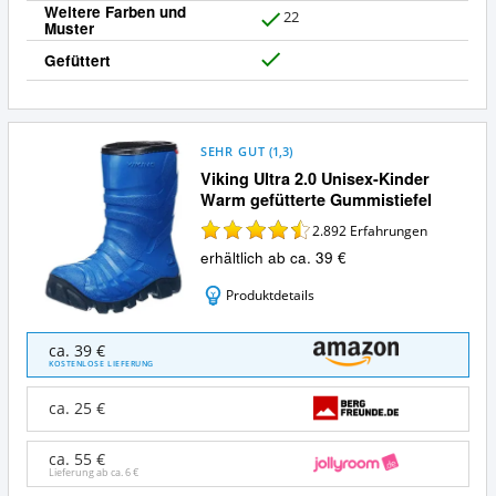
Weitere Farben und
22
Muster
J
a
Gefüttert
J
a
SEHR GUT
(
1,3
)
Viking Ultra 2.0 Unisex-Kinder
Warm gefütterte Gummistiefel
2.892
Erfahrungen
erhältlich ab ca. 39 €
Produktdetails
Viking
ca. 39 €
Ultra
KOSTENLOSE LIEFERUNG
2.0
Unisex-
ca. 25 €
Kinder
Warm
ca. 55 €
gefütterte
Lieferung ab ca.
6 €
Gummistiefel