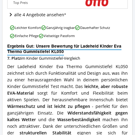
Angebote:
Top Preis
Wo
ist
alle 4 Angebote ansehen
dieser
Kinder
Ladeheid
Gummistiefel
Leichter Komfort
Ganzjährig tragbar
Dauerhafter Schutz
Kinder
erhältlich?
Einfache Pflege
Vielseitige Passform
Eva
Thermo
Ergebnis Gut: Unsere Bewertung für Ladeheid Kinder Eva
Gummistiefel
Thermo Gummistiefel KL050
KL050
7. Platz
im Kinder Gummistiefel-Vergleich
Vorteile:
Was
Der Ladeheid Kinder Eva Thermo Gummistiefel KL050
spricht
zeichnet sich durch Funktionalität und Design aus, was ihn
für
zu einer herausragenden Wahl in deinem persönlichen
diesen
Kinder
Kinder Gummistiefel Test macht. Das
leichte, aber robuste
Gummistiefel?
EVA-Material
sorgt für Komfort und Flexibilität beim
aktiven Spielen. Der herausnehmbare Innenschuh bietet
Wärmeschutz und ist leicht zu pflegen
- perfekt für den
ganzjährigen Einsatz. Die
Widerstandsfähigkeit gegen
kaltes Wetter
und die
Wasserbeständigkeit
machen ihn
noch attraktiver. Dank der unterschiedlichen Größen und
der
strukturellen Stabilität
eignen sie sich für