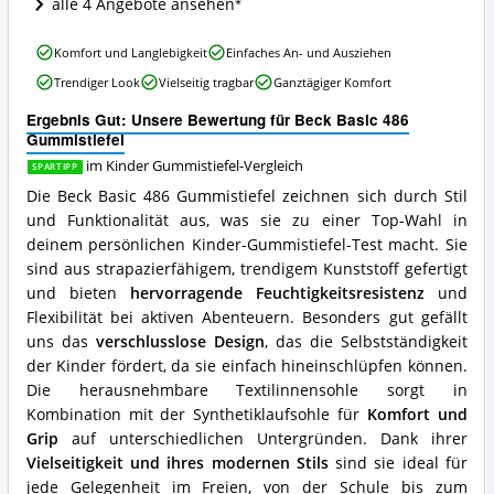
Gummistiefel
alle 4 Angebote ansehen
erhältlich?
Beck
Komfort und Langlebigkeit
Einfaches An- und Ausziehen
Basic
Trendiger Look
Vielseitig tragbar
Ganztägiger Komfort
486
Gummistiefel
Ergebnis Gut: Unsere Bewertung für Beck Basic 486
Vorteile:
Gummistiefel
Was
spricht
im Kinder Gummistiefel-Vergleich
SPARTIPP
für
Die Beck Basic 486 Gummistiefel zeichnen sich durch Stil
diesen
und Funktionalität aus, was sie zu einer Top-Wahl in
Kinder
deinem persönlichen Kinder-Gummistiefel-Test macht. Sie
Gummistiefel?
sind aus strapazierfähigem, trendigem Kunststoff gefertigt
und bieten
hervorragende Feuchtigkeitsresistenz
und
Flexibilität bei aktiven Abenteuern. Besonders gut gefällt
uns das
verschlusslose Design
, das die Selbstständigkeit
der Kinder fördert, da sie einfach hineinschlüpfen können.
Die herausnehmbare Textilinnensohle sorgt in
Kombination mit der Synthetiklaufsohle für
Komfort und
Grip
auf unterschiedlichen Untergründen. Dank ihrer
Vielseitigkeit und ihres modernen Stils
sind sie ideal für
jede Gelegenheit im Freien, von der Schule bis zum