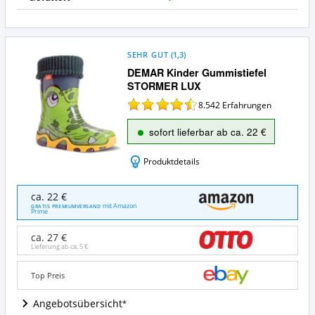
J
a
SEHR GUT
(
1,3
)
DEMAR Kinder Gummistiefel
STORMER LUX
8.542
Erfahrungen
sofort lieferbar ab ca. 22 €
Produktdetails
DEMAR
ca. 22 €
Kinder
mit Amazon
GRATIS PREMIUMVERSAND
Prime
Gummistiefel
STORMER
ca. 27 €
LUX
Lieferung ab ca.
5 €
Angebote:
Wo
Top Preis
ist
dieser
Angebotsübersicht
Kinder