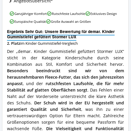
Angebotsübersicht
dieser
Kinder
Gummistiefel
demar.
Ganzjähriger Komfort
Rutschfeste Laufsohle
Exklusives Design
erhältlich?
Kinder
Europäische Qualität
Große Auswahl an Größen
Gummistiefel
gefüttert
Ergebnis Sehr Gut: Unsere Bewertung für demar. Kinder
Stormer
Gummistiefel gefüttert Stormer LUX
LUX
2. Platz
im Kinder Gummistiefel-Vergleich
Vorteile:
Was
Der „demar. Kinder Gummistiefel gefüttert Stormer LUX“
spricht
sticht in der Kategorie Kinderschuhe durch seine
für
Kombination aus Stil, Komfort und Sicherheit hervor.
diesen
Kinder
Besonders beeindruckt sind wir von dem
Gummistiefel?
herausnehmbaren Fleece-Futter, das sich den Jahreszeiten
anpasst
, und der
rutschfesten Laufsohle, die für mehr
Stabilität auf glatten Oberflächen sorgt
. Das Fehlen einer
Naht auf der Vorderseite unterstreicht die klare Ästhetik
des Schuhs.
Der Schuh wird in der EU hergestellt und
garantiert Qualität und Sicherheit
, was ihn zu einer
vertrauenswürdigen Option für Eltern macht. Zahlreiche
Größenoptionen sorgen für eine bequeme Passform für
wachsende Füße.
Die Vielseitigkeit und Funktionalität