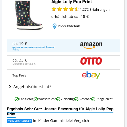
Aigle Lolly Pop Print
1.272
Erfahrungen
erhältlich ab ca. 19 €
Produktdetails
Aigle
ca. 19 €
Lolly
mit Amazon
GRATIS PREMIUMVERSAND
Prime
Pop
Print
ca. 33 €
Angebote:
Lieferung ab ca.
5 €
Wo
ist
Top Preis
dieser
Kinder
Angebotsübersicht
Gummistiefel
erhältlich?
Aigle
Langlebig
Wasserdicht
Vielseitig
Sichtbar
Pflegeleicht
Lolly
Pop
Ergebnis Sehr Gut: Unsere Bewertung für Aigle Lolly Pop
Print
Print
Vorteile:
im Kinder Gummistiefel-Vergleich
VERGLEICHSSIEGER
Was