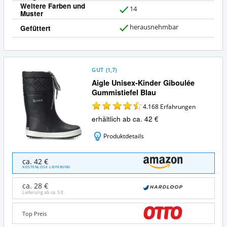
Weitere Farben und
14
Muster
J
a
herausnehmbar
Gefüttert
J
a
GUT
(
1,7
)
Aigle Unisex-Kinder Giboulée
Gummistiefel Blau
4.168
Erfahrungen
erhältlich ab ca. 42 €
Produktdetails
Aigle
ca. 42 €
Unisex-
KOSTENLOSE LIEFERUNG
Kinder
Giboulée
ca. 28 €
Gummistiefel
Lieferung ab ca.
5 €
Blau
Angebote:
Top Preis
Wo