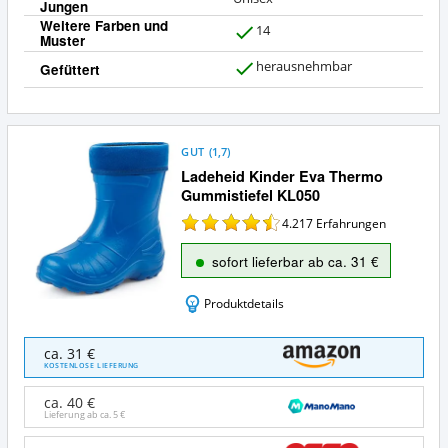
Jungen
Weitere Farben und
14
Muster
J
a
herausnehmbar
Gefüttert
J
a
GUT
(
1,7
)
Ladeheid Kinder Eva Thermo
Gummistiefel KL050
4.217
Erfahrungen
sofort lieferbar ab ca. 31 €
Produktdetails
Ladeheid
ca. 31 €
Kinder
KOSTENLOSE LIEFERUNG
Eva
Thermo
ca. 40 €
Gummistiefel
Lieferung ab ca.
5 €
KL050