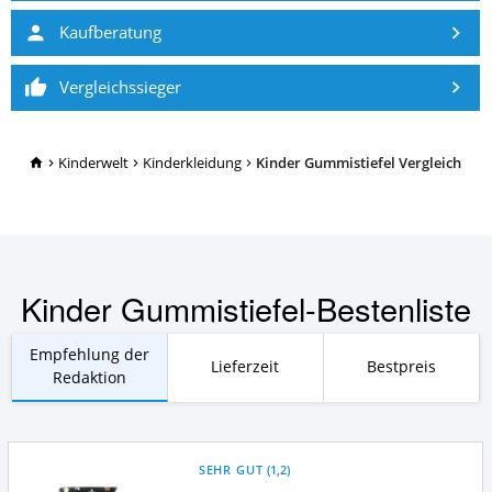
Kaufberatung
Vergleichssieger
TopRatgeber24.de
Kinderwelt
Kinderkleidung
Kinder Gummistiefel Vergleich
Kinder Gummistiefel-Bestenliste
Empfehlung der
Lieferzeit
Bestpreis
Redaktion
SEHR GUT
(
1,2
)