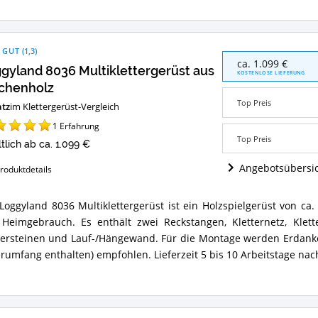
tergerüst?
 GUT
(
1,3
)
Loggyland
ca. 1.099 €
gyland 8036 Multiklettergerüst aus
8036
KOSTENLOSE LIEFERUNG
Multiklettergerüst
chenholz
aus
Top Preis
atz
im Klettergerüst-Vergleich
Lärchenholz
Angebote:
1
Erfahrung
Wo
Top Preis
ltlich ab ca. 1.099 €
ist
dieses
Angebotsübersi
roduktdetails
Klettergerüst
erhältlich?
Loggyland 8036 Multiklettergerüst ist ein Holzspielgerüst von ca
gyland
Heimgebrauch. Es enthält zwei Reckstangen, Kletternetz, Klette
6
iklettergerüst
tersteinen und Lauf-/Hängewand. Für die Montage werden Erdanke
erumfang enthalten) empfohlen. Lieferzeit 5 bis 10 Arbeitstage na
henholz
ammenfassung:
et
es