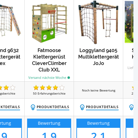
nd 9632
Fatmoose
Loggyland 9405
Sp
ttergerät
Klettergerüst
Multiklettergerät
Kl
ex
CleverClimber
JoJo
Liefer
Club XXL
Versand nächste Woche
Noch keine Bewertung
gsberichte
50
Erfahrungsberichte
27
E
KTDETAILS
PRODUKTDETAILS
PRODUKTDETAILS
P
rtung
Bewertung
Bewertung
,9
1,9
2,1