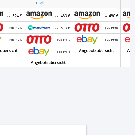
mehr
524 €
489 €
480 €
ca.
ca.
ca.
519 €
Top Preis
Top Preis
ca.
Top Preis
Top Preis
Top Preis
übersicht
Angebotsübersicht
Ang
Top Preis
Angebotsübersicht