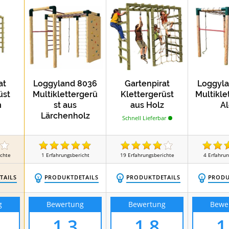
at
Loggyland 8036
Gartenpirat
Loggyla
üst
Multiklettergerü
Klettergerüst
Multikle
m
st aus
aus Holz
Al
Lärchenholz
Schnell Lieferbar
ichte
1
Erfahrungsbericht
19
Erfahrungsberichte
4
Erfahrun
TAILS
PRODUKTDETAILS
PRODUKTDETAILS
PRODU
g
Bewertung
Bewertung
Bewe
1,3
1,8
1