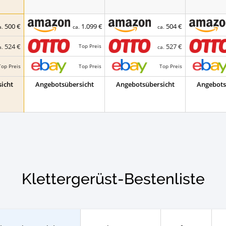
500 €
1.099 €
504 €
a.
ca.
ca.
524 €
527 €
Top Preis
a.
ca.
Top Preis
Top Preis
Top Preis
icht
Angebotsübersicht
Angebotsübersicht
Angebots
Klettergerüst-Bestenliste