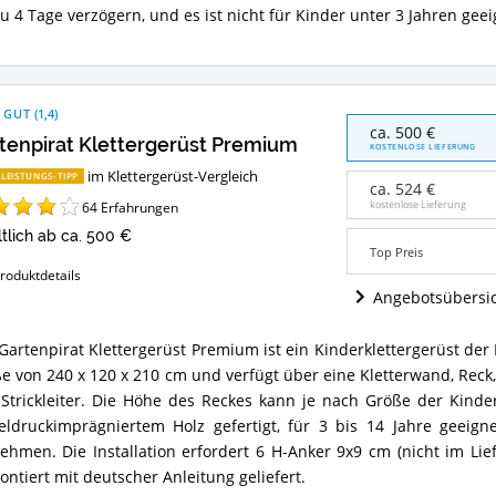
zu 4 Tage verzögern, und es ist nicht für Kinder unter 3 Jahren geei
et
es
tergerüst?
 GUT
(
1,4
)
Gartenpirat
ca. 500 €
tenpirat Klettergerüst Premium
Klettergerüst
KOSTENLOSE LIEFERUNG
Premium
im Klettergerüst-Vergleich
-LEISTUNGS-TIPP
Angebote:
ca. 524 €
Wo
kostenlose Lieferung
64
Erfahrungen
ist
ltlich ab ca. 500 €
dieses
Top Preis
Klettergerüst
roduktdetails
erhältlich?
Angebotsübersi
Gartenpirat Klettergerüst Premium ist ein Kinderklettergerüst der 
enpirat
e von 240 x 120 x 210 cm und verfügt über eine Kletterwand, Reck, K
tergerüst
mium
Strickleiter. Die Höhe des Reckes kann je nach Größe der Kinder 
ammenfassung:
eldruckimprägniertem Holz gefertigt, für 3 bis 14 Jahre geeig
ehmen. Die Installation erfordert 6 H-Anker 9x9 cm (nicht im Lie
et
ntiert mit deutscher Anleitung geliefert.
es