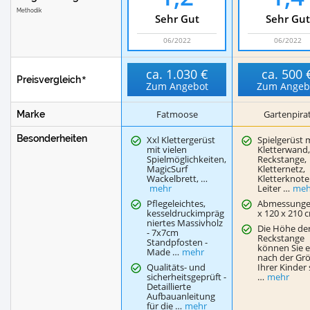
Methodik
Sehr Gut
Sehr Gut
06/2022
06/2022
ca.
1.030 €
ca.
500 
Preisvergleich
Zum Angebot
Zum Angeb
Fatmoose
Gartenpira
Marke
Besonderheiten
Xxl Klettergerüst
Spielgerüst 
mit vielen
Kletterwand
Spielmöglichkeiten,
Reckstange,
MagicSurf
Kletternetz,
Wackelbrett, …
Kletterknote
mehr
Leiter …
meh
Pflegeleichtes,
Abmessunge
kesseldruckimpräg
x 120 x 210 
niertes Massivholz
Die Höhe de
- 7x7cm
Reckstange
Standpfosten -
können Sie 
Made …
mehr
nach der Gr
Qualitäts- und
Ihrer Kinder 
sicherheitsgeprüft -
…
mehr
Detaillierte
Aufbauanleitung
für die …
mehr