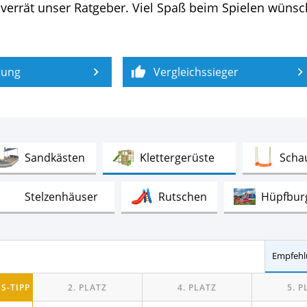
ere verrät unser Ratgeber. Viel Spaß beim Spielen wün
tung
Vergleichssieger
Test
Test
Sandkästen
Klettergerüste
Scha
Test
Test
Stelzenhäuser
Rutschen
Hüpfbur
Test
Test
Turnrecks (Garten)
Karussellwippen
h
Empfehl