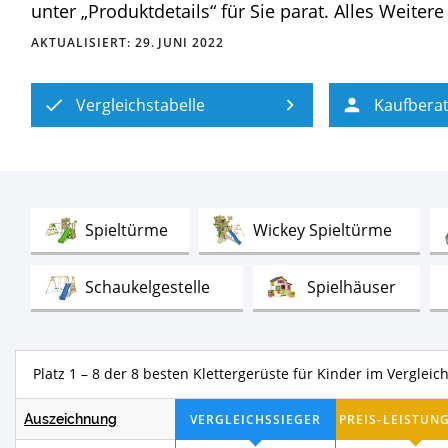
unter „Produktdetails“ für Sie parat. Alles Weit
AKTUALISIERT:
29. JUNI 2022
Vergleichstabelle
Kaufbera
Test
Test
Spieltürme
Wickey Spieltürme
Test
Test
Schaukelgestelle
Spielhäuser
Test
Test
Trampoline
Kindertrampoline
Platz 1 – 8 der 8 besten Klettergerüste für Kinder im Vergleic
Auszeichnung