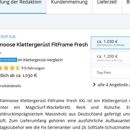
lung der Redaktion
Kundenmeinung
Lieferzeit
B
 GUT
(
1,2
)
Fatmoose
ca. 1.030 €
moose Klettergerüst FitFrame Fresh
Klettergerüst
KOSTENLOSE LIEFERUNG
FitFrame
L
Fresh
ca. 1.200 €
im Klettergerüst-Vergleich
XXL
EICHSSIEGER
kostenlose Lieferung
Angebote:
9
Erfahrungen
Wo
Top Preis
ist
ltlich ab ca. 1.030 €
dieses
alle 4 Angebote
roduktdetails
Klettergerüst
erhältlich?
Fatmoose Klettergerüst FitFrame Fresh XXL ist ein Klettergerüst 
moose
unter ein MagicSurf-Wackelbrett, Reck und Rutsche. Es
tergerüst
rame
eldruckimprägniertem Massivholz aus Deutschland gefertigt und
h
üft. Zum Lieferumfang gehören eine ausführliche Aufbauanlei
agezubehör wie die Fix-Serienanker und 26 SoftSafe-Schutzmatte
ammenfassung: