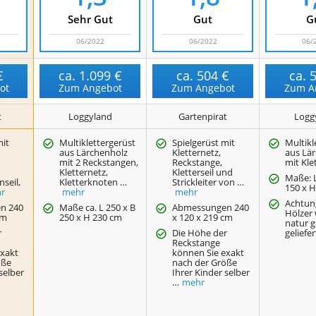
Sehr Gut
Gut
G
06/2022
06/2022
06/
€
ca.
1.099 €
ca.
504 €
ca.
ot
Zum Angebot
Zum Angebot
Zum A
t
Loggyland
Gartenpirat
Logg
mit
Multiklettergerüst
Spielgerüst mit
Multikl
,
aus Lärchenholz
Kletternetz,
aus Lä
mit 2 Reckstangen,
Reckstange,
mit Kl
Kletternetz,
Kletterseil und
Maße: L
nseil,
Kletterknoten …
Strickleiter von …
150 x 
r
mehr
mehr
Achtung
n 240
Maße ca. L 250 x B
Abmessungen 240
Hölzer
cm
250 x H 230 cm
x 120 x 219 cm
natur g
r
Die Höhe der
geliefer
Reckstange
exakt
können Sie exakt
öße
nach der Größe
selber
Ihrer Kinder selber
…
mehr