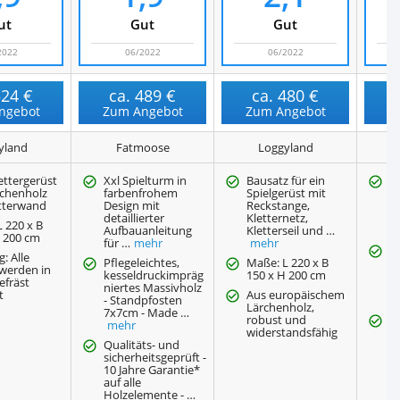
ut
Gut
Gut
2022
06/2022
06/2022
524 €
ca.
489 €
ca.
480 €
ngebot
Zum Angebot
Zum Angebot
Z
yland
Fatmoose
Loggyland
S
ettergerüst
Xxl Spielturm in
Bausatz für ein
s
rchenholz
farbenfrohem
Spielgerüst mit
vi
etterwand
Design mit
Reckstange,
K
detaillierter
Kletternetz,
v
 220 x B
Aufbauanleitung
Kletterseil und …
&
H 200 cm
für …
mehr
mehr
k
: Alle
Pflegeleichtes,
Maße: L 220 x B
B
 werden in
kesseldruckimpräg
150 x H 200 cm
s
efräst
niertes Massivholz
9
t
Aus europäischem
- Standpfosten
K
Lärchenholz,
7x7cm - Made …
robust und
k
mehr
widerstandsfähig
ni
Qualitäts- und
d
sicherheitsgeprüft -
S
10 Jahre Garantie*
A
auf alle
er
Holzelemente - …