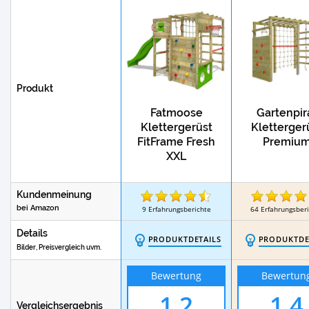
Produkt
Fatmoose
Gartenpir
Klettergerüst
Kletterger
FitFrame Fresh
Premiu
XXL
Kundenmeinung
bei Amazon
9
Erfahrungsberichte
64
Erfahrungsber
Details
PRODUKTDETAILS
PRODUKTDE
Bilder, Preisvergleich uvm.
Bewertung
Bewertun
1,2
1,4
Vergleichsergebnis