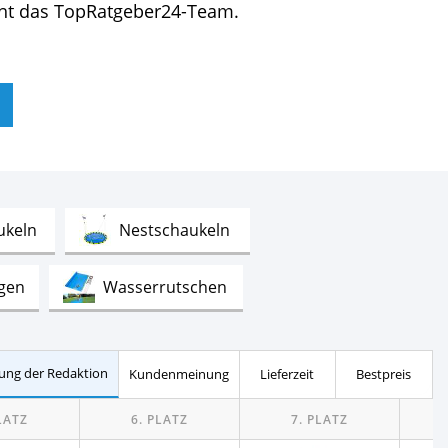
scht das TopRatgeber24-Team.
Test
Test
ukeln
Nestschaukeln
Test
Test
gen
Wasserrutschen
Test
Elektrische Wasserpistolen
ung der Redaktion
Kundenmeinung
Lieferzeit
Bestpreis