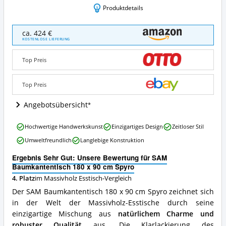
Produktdetails
SAM
ca. 424 €
Baumkantentisch
KOSTENLOSE LIEFERUNG
180
x
Top Preis
90
cm
Spyro
Top Preis
Angebote:
Wo
Angebotsübersicht
ist
dieser
SAM
Hochwertige Handwerkskunst
Einzigartiges Design
Zeitloser Stil
Massivholz
Baumkantentisch
Esstisch
Umweltfreundlich
Langlebige Konstruktion
180
erhältlich?
x
Ergebnis Sehr Gut: Unsere Bewertung für SAM
90
Baumkantentisch 180 x 90 cm Spyro
cm
4. Platz
im Massivholz Esstisch-Vergleich
Spyro
Vorteile:
Der SAM Baumkantentisch 180 x 90 cm Spyro zeichnet sich
Was
in der Welt der Massivholz-Esstische durch seine
spricht
einzigartige Mischung aus
natürlichem Charme und
für
diesen
robuster Qualität
aus. Die Klarlackierung des