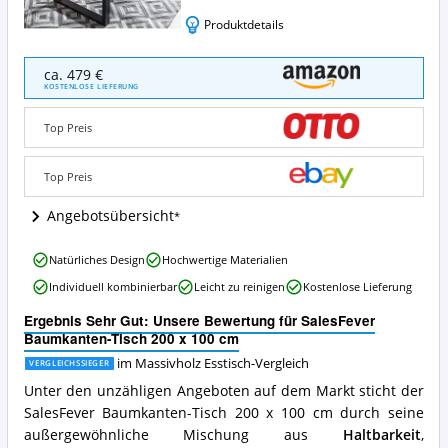
Produktdetails
SalesFever
ca. 479 €
Baumkanten-
KOSTENLOSE LIEFERUNG
Tisch
200
Top Preis
x
100
cm
Top Preis
Angebote:
Wo
Angebotsübersicht
ist
dieser
SalesFever
Natürliches Design
Hochwertige Materialien
Massivholz
Baumkanten-
Esstisch
Individuell kombinierbar
Leicht zu reinigen
Kostenlose Lieferung
Tisch
erhältlich?
200
Ergebnis Sehr Gut: Unsere Bewertung für SalesFever
x
Baumkanten-Tisch 200 x 100 cm
100
cm
im Massivholz Esstisch-Vergleich
VERGLEICHSSIEGER
Vorteile:
Unter den unzähligen Angeboten auf dem Markt sticht der
Was
SalesFever Baumkanten-Tisch 200 x 100 cm durch seine
spricht
außergewöhnliche Mischung aus
Haltbarkeit
,
für