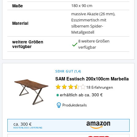
Maße
180 x 90 cm
massive Akazie (26 mm),
Esszimmertisch mit
Material
silbernem Spider-
Metallgestell
8 weitere Größen
weitere Größen
verfügbar
J
verfügbar
a
SEHR GUT
(
1,4
)
SAM Esstisch 200x100cm Marbella
18
Erfahrungen
erhältlich ab ca. 300 €
Produktdetails
SAM
ca. 300 €
Esstisch
KOSTENLOSE LIEFERUNG
200x100cm