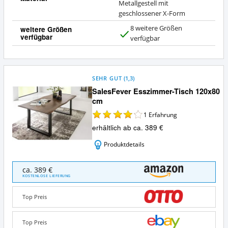
Metallgestell mit
geschlossener X-Form
8 weitere Größen
weitere Größen
verfügbar
J
verfügbar
a
SEHR GUT
(
1,3
)
SalesFever Esszimmer-Tisch 120x80
cm
1
Erfahrung
erhältlich ab ca. 389 €
Produktdetails
SalesFever
ca. 389 €
Esszimmer-
KOSTENLOSE LIEFERUNG
Tisch
120x80
Top Preis
cm
Angebote:
Wo
Top Preis