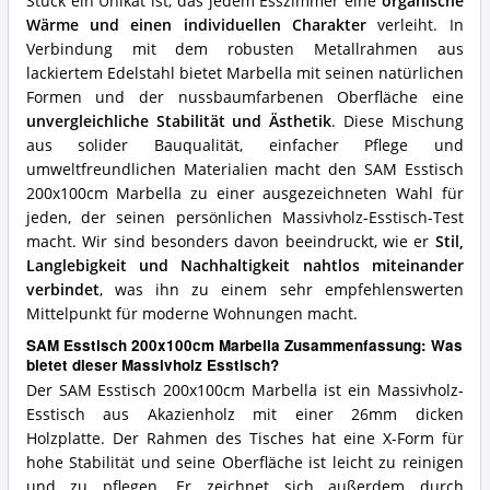
Stück ein Unikat ist, das jedem Esszimmer eine
organische
Wärme und einen individuellen Charakter
verleiht. In
Verbindung mit dem robusten Metallrahmen aus
lackiertem Edelstahl bietet Marbella mit seinen natürlichen
Formen und der nussbaumfarbenen Oberfläche eine
unvergleichliche Stabilität und Ästhetik
. Diese Mischung
aus solider Bauqualität, einfacher Pflege und
umweltfreundlichen Materialien macht den SAM Esstisch
200x100cm Marbella zu einer ausgezeichneten Wahl für
jeden, der seinen persönlichen Massivholz-Esstisch-Test
macht. Wir sind besonders davon beeindruckt, wie er
Stil,
Langlebigkeit und Nachhaltigkeit nahtlos miteinander
verbindet
, was ihn zu einem sehr empfehlenswerten
Mittelpunkt für moderne Wohnungen macht.
SAM Esstisch 200x100cm Marbella Zusammenfassung: Was
bietet dieser Massivholz Esstisch?
Der SAM Esstisch 200x100cm Marbella ist ein Massivholz-
Esstisch aus Akazienholz mit einer 26mm dicken
Holzplatte. Der Rahmen des Tisches hat eine X-Form für
hohe Stabilität und seine Oberfläche ist leicht zu reinigen
und zu pflegen. Er zeichnet sich außerdem durch