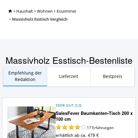
TopRatgeber24.de
Haushalt
Wohnen
Esszimmer
Massivholz Esstisch Vergleich
Massivholz Esstisch-Bestenliste
Empfehlung der
Lieferzeit
Bestpreis
Redaktion
SEHR GUT
(
1,3
)
SalesFever Baumkanten-Tisch 200 x
100 cm
17
Erfahrungen
erhältlich ab ca. 479 €