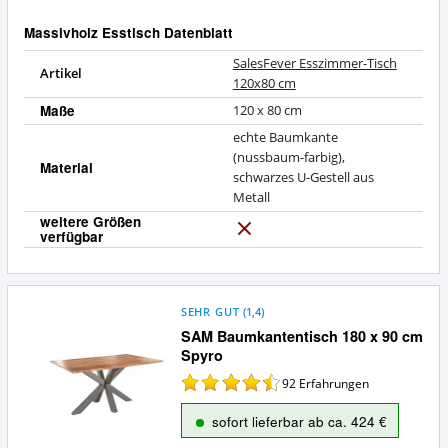
Massivholz Esstisch Datenblatt
SalesFever Esszimmer-Tisch
Artikel
120x80 cm
Maße
120 x 80 cm
echte Baumkante
(nussbaum-farbig),
Material
schwarzes U-Gestell aus
Metall
weitere Größen
verfügbar
N
e
i
n
SEHR GUT
(
1,4
)
SAM Baumkantentisch 180 x 90 cm
Spyro
92
Erfahrungen
sofort lieferbar ab ca. 424 €