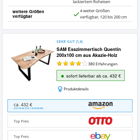
lackiertem Roheisen
4 weiter Größen
weitere Größen
verfügbar
J
verfügbar, 120 bis 200 cm
a
SEHR GUT
(
1,4
)
SAM Esszimmertisch Quentin
200x100 cm aus Akazie-Holz
380
Erfahrungen
sofort lieferbar ab ca. 432 €
Produktdetails
SAM
ca. 432 €
Esszimmertisch
KOSTENLOSE LIEFERUNG
Quentin
200x100
Top Preis
cm
aus
Akazie-
Top Preis