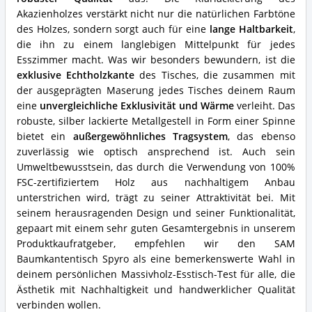
Massivholz
Akazienholzes verstärkt nicht nur die natürlichen Farbtöne
Esstisch?
des Holzes, sondern sorgt auch für eine
lange Haltbarkeit
,
die ihn zu einem langlebigen Mittelpunkt für jedes
Esszimmer macht. Was wir besonders bewundern, ist die
exklusive Echtholzkante
des Tisches, die zusammen mit
der ausgeprägten Maserung jedes Tisches deinem Raum
eine
unvergleichliche Exklusivität und Wärme
verleiht. Das
robuste, silber lackierte Metallgestell in Form einer Spinne
bietet ein
außergewöhnliches Tragsystem
, das ebenso
zuverlässig wie optisch ansprechend ist. Auch sein
Umweltbewusstsein, das durch die Verwendung von 100%
FSC-zertifiziertem Holz aus nachhaltigem Anbau
unterstrichen wird, trägt zu seiner Attraktivität bei. Mit
seinem herausragenden Design und seiner Funktionalität,
gepaart mit einem sehr guten Gesamtergebnis in unserem
Produktkaufratgeber, empfehlen wir den SAM
Baumkantentisch Spyro als eine bemerkenswerte Wahl in
deinem persönlichen Massivholz-Esstisch-Test für alle, die
Ästhetik mit Nachhaltigkeit und handwerklicher Qualität
verbinden wollen.