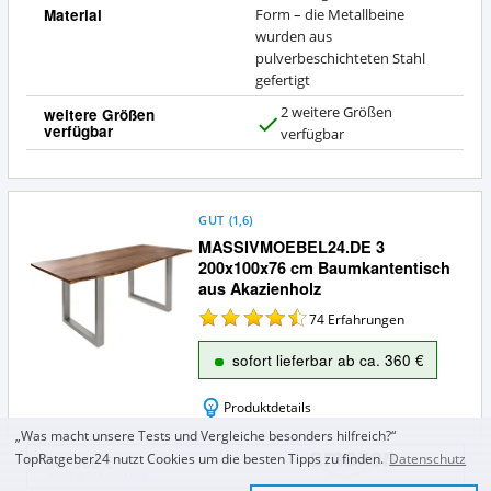
Material
Form – die Metallbeine
wurden aus
pulverbeschichteten Stahl
gefertigt
2 weitere Größen
weitere Größen
verfügbar
J
verfügbar
a
GUT
(
1,6
)
MASSIVMOEBEL24.DE 3
200x100x76 cm Baumkantentisch
aus Akazienholz
74
Erfahrungen
sofort lieferbar ab ca. 360 €
Produktdetails
„Was macht unsere Tests und Vergleiche besonders hilfreich?“
MASSIVMOEBEL24.DE
TopRatgeber24 nutzt Cookies um die besten Tipps zu finden.
Datenschutz
ca. 360 €
3
KOSTENLOSE LIEFERUNG