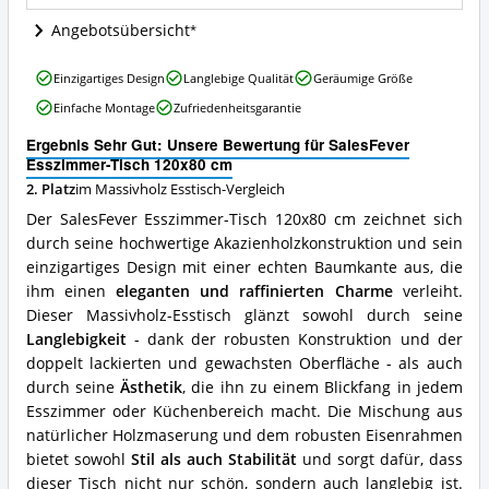
ist
dieser
Angebotsübersicht
Massivholz
Esstisch
SalesFever
Einzigartiges Design
Langlebige Qualität
Geräumige Größe
erhältlich?
Esszimmer-
Einfache Montage
Zufriedenheitsgarantie
Tisch
120x80
Ergebnis Sehr Gut: Unsere Bewertung für SalesFever
cm
Esszimmer-Tisch 120x80 cm
Vorteile:
2. Platz
im Massivholz Esstisch-Vergleich
Was
spricht
Der SalesFever Esszimmer-Tisch 120x80 cm zeichnet sich
für
durch seine hochwertige Akazienholzkonstruktion und sein
diesen
einzigartiges Design mit einer echten Baumkante aus, die
Massivholz
Esstisch?
ihm einen
eleganten und raffinierten Charme
verleiht.
Dieser Massivholz-Esstisch glänzt sowohl durch seine
Langlebigkeit
- dank der robusten Konstruktion und der
doppelt lackierten und gewachsten Oberfläche - als auch
durch seine
Ästhetik
, die ihn zu einem Blickfang in jedem
Esszimmer oder Küchenbereich macht. Die Mischung aus
natürlicher Holzmaserung und dem robusten Eisenrahmen
bietet sowohl
Stil als auch Stabilität
und sorgt dafür, dass
dieser Tisch nicht nur schön, sondern auch langlebig ist.