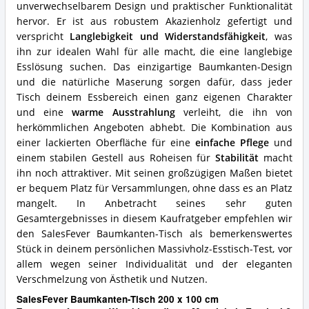
diesen
unverwechselbarem Design und praktischer Funktionalität
Massivholz
hervor. Er ist aus robustem Akazienholz gefertigt und
Esstisch?
verspricht
Langlebigkeit und Widerstandsfähigkeit
, was
ihn zur idealen Wahl für alle macht, die eine langlebige
Esslösung suchen. Das einzigartige Baumkanten-Design
und die natürliche Maserung sorgen dafür, dass jeder
Tisch deinem Essbereich einen ganz eigenen Charakter
und eine
warme Ausstrahlung
verleiht, die ihn von
herkömmlichen Angeboten abhebt. Die Kombination aus
einer lackierten Oberfläche für eine
einfache Pflege
und
einem stabilen Gestell aus Roheisen für
Stabilität
macht
ihn noch attraktiver. Mit seinen großzügigen Maßen bietet
er bequem Platz für Versammlungen, ohne dass es an Platz
mangelt. In Anbetracht seines sehr guten
Gesamtergebnisses in diesem Kaufratgeber empfehlen wir
den SalesFever Baumkanten-Tisch als bemerkenswertes
Stück in deinem persönlichen Massivholz-Esstisch-Test, vor
allem wegen seiner Individualität und der eleganten
Verschmelzung von Ästhetik und Nutzen.
SalesFever Baumkanten-Tisch 200 x 100 cm