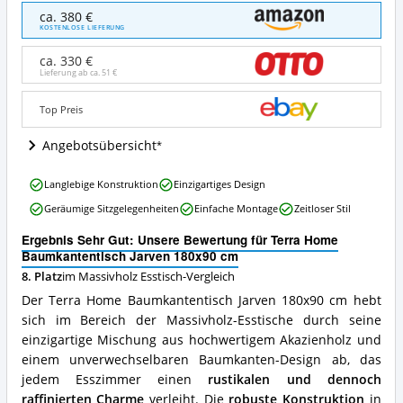
Terra
ca. 380 €
Home
KOSTENLOSE LIEFERUNG
Baumkantentisch
Jarven
ca. 330 €
180x90
Lieferung ab ca.
51 €
cm
Angebote:
Top Preis
Wo
ist
Angebotsübersicht
dieser
Massivholz
Terra
Esstisch
Langlebige Konstruktion
Einzigartiges Design
Home
erhältlich?
Geräumige Sitzgelegenheiten
Einfache Montage
Zeitloser Stil
Baumkantentisch
Jarven
Ergebnis Sehr Gut: Unsere Bewertung für Terra Home
180x90
Baumkantentisch Jarven 180x90 cm
cm
8. Platz
im Massivholz Esstisch-Vergleich
Vorteile:
Was
Der Terra Home Baumkantentisch Jarven 180x90 cm hebt
spricht
sich im Bereich der Massivholz-Esstische durch seine
für
einzigartige Mischung aus hochwertigem Akazienholz und
diesen
Massivholz
einem unverwechselbaren Baumkanten-Design ab, das
Esstisch?
jedem Esszimmer einen
rustikalen und dennoch
raffinierten Charme
verleiht. Die
robuste Konstruktion
in