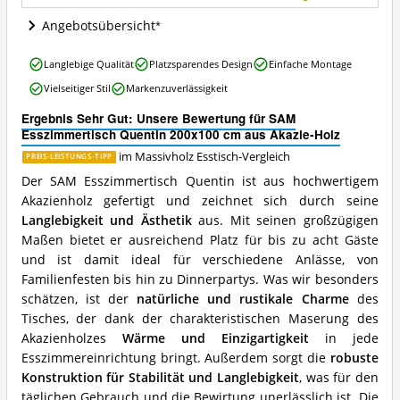
Holz
Angebote:
Angebotsübersicht
Wo
ist
SAM
Langlebige Qualität
Platzsparendes Design
Einfache Montage
dieser
Esszimmertisch
Massivholz
Vielseitiger Stil
Markenzuverlässigkeit
Quentin
Esstisch
200x100
erhältlich?
Ergebnis Sehr Gut: Unsere Bewertung für SAM
cm
Esszimmertisch Quentin 200x100 cm aus Akazie-Holz
aus
Akazie-
im Massivholz Esstisch-Vergleich
PREIS-LEISTUNGS-TIPP
Holz
Der SAM Esszimmertisch Quentin ist aus hochwertigem
Vorteile:
Akazienholz gefertigt und zeichnet sich durch seine
Was
Langlebigkeit und Ästhetik
aus. Mit seinen großzügigen
spricht
für
Maßen bietet er ausreichend Platz für bis zu acht Gäste
diesen
und ist damit ideal für verschiedene Anlässe, von
Massivholz
Familienfesten bis hin zu Dinnerpartys. Was wir besonders
Esstisch?
schätzen, ist der
natürliche und rustikale Charme
des
Tisches, der dank der charakteristischen Maserung des
Akazienholzes
Wärme und Einzigartigkeit
in jede
Esszimmereinrichtung bringt. Außerdem sorgt die
robuste
Konstruktion für Stabilität und Langlebigkeit
, was für den
täglichen Gebrauch und die Bewirtung unerlässlich ist. Die