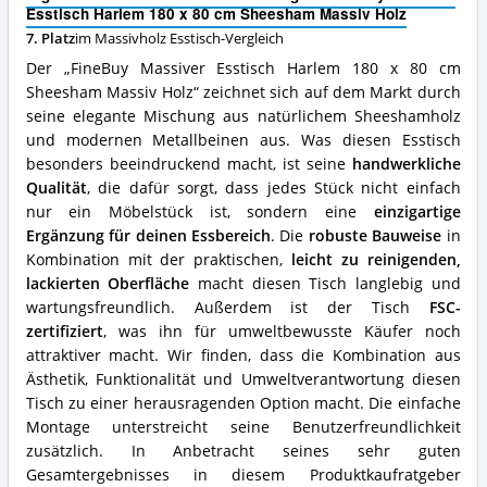
180
Massivholz
Esstisch Harlem 180 x 80 cm Sheesham Massiv Holz
x
Esstisch
7. Platz
im Massivholz Esstisch-Vergleich
80
erhältlich?
cm
Der „FineBuy Massiver Esstisch Harlem 180 x 80 cm
Sheesham
Sheesham Massiv Holz“ zeichnet sich auf dem Markt durch
Massiv
seine elegante Mischung aus natürlichem Sheeshamholz
Holz
Vorteile:
und modernen Metallbeinen aus. Was diesen Esstisch
Was
besonders beeindruckend macht, ist seine
handwerkliche
spricht
Qualität
, die dafür sorgt, dass jedes Stück nicht einfach
für
nur ein Möbelstück ist, sondern eine
einzigartige
diesen
Ergänzung für deinen Essbereich
. Die
robuste Bauweise
in
Massivholz
Esstisch?
Kombination mit der praktischen,
leicht zu reinigenden,
lackierten Oberfläche
macht diesen Tisch langlebig und
wartungsfreundlich. Außerdem ist der Tisch
FSC-
zertifiziert
, was ihn für umweltbewusste Käufer noch
attraktiver macht. Wir finden, dass die Kombination aus
Ästhetik, Funktionalität und Umweltverantwortung diesen
Tisch zu einer herausragenden Option macht. Die einfache
Montage unterstreicht seine Benutzerfreundlichkeit
zusätzlich. In Anbetracht seines sehr guten
Gesamtergebnisses in diesem Produktkaufratgeber