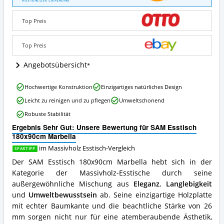
KOSTENLOSE LIEFERUNG
180x90cm
Marbella
Top Preis
Angebote:
Wo
ist
Top Preis
dieser
Massivholz
Angebotsübersicht
Esstisch
erhältlich?
SAM
Hochwertige Konstruktion
Einzigartiges natürliches Design
Esstisch
Leicht zu reinigen und zu pflegen
Umweltschonend
180x90cm
Marbella
Robuste Stabilität
Vorteile:
Ergebnis Sehr Gut: Unsere Bewertung für SAM Esstisch
Was
180x90cm Marbella
spricht
für
im Massivholz Esstisch-Vergleich
SPARTIPP
diesen
Der SAM Esstisch 180x90cm Marbella hebt sich in der
Massivholz
Kategorie der Massivholz-Esstische durch seine
Esstisch?
außergewöhnliche Mischung aus
Eleganz
,
Langlebigkeit
und
Umweltbewusstsein
ab. Seine einzigartige Holzplatte
mit echter Baumkante und die beachtliche Stärke von 26
mm sorgen nicht nur für eine atemberaubende Ästhetik,