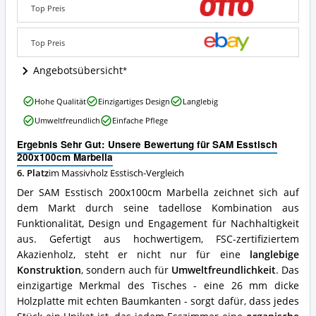
Marbella
Top Preis
Angebote:
Wo
ist
Top Preis
dieser
Massivholz
Angebotsübersicht
Esstisch
erhältlich?
SAM
Hohe Qualität
Einzigartiges Design
Langlebig
Esstisch
Umweltfreundlich
Einfache Pflege
200x100cm
Marbella
Ergebnis Sehr Gut: Unsere Bewertung für SAM Esstisch
Vorteile:
200x100cm Marbella
Was
6. Platz
im Massivholz Esstisch-Vergleich
spricht
für
Der SAM Esstisch 200x100cm Marbella zeichnet sich auf
diesen
dem Markt durch seine tadellose Kombination aus
Massivholz
Funktionalität, Design und Engagement für Nachhaltigkeit
Esstisch?
aus. Gefertigt aus hochwertigem, FSC-zertifiziertem
Akazienholz, steht er nicht nur für eine
langlebige
Konstruktion
, sondern auch für
Umweltfreundlichkeit
. Das
einzigartige Merkmal des Tisches - eine 26 mm dicke
Holzplatte mit echten Baumkanten - sorgt dafür, dass jedes