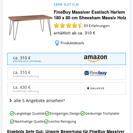
SEHR GUT
(
1,4
)
FineBuy Massiver Esstisch Harlem
180 x 80 cm Sheesham Massiv Holz
93
Erfahrungen
erhältlich ab ca. 310 €
Produktdetails
FineBuy
ca. 310 €
Massiver
KOSTENLOSE LIEFERUNG
Esstisch
Harlem
ca. 310 €
180
kostenlose Lieferung
x
80
ca. 430 €
kostenlose Lieferung
cm
Sheesham
alle 5 Angebote ansehen
Massiv
Holz
FineBuy
Angebote:
Langlebige Qualität
Einzigartiges Design
Geräumige Tischplatte
Massiver
Wo
Nachhaltige Quelle
Leichte Reinigung
Esstisch
ist
Harlem
dieser
Ergebnis Sehr Gut: Unsere Bewertung für FineBuy Massiver