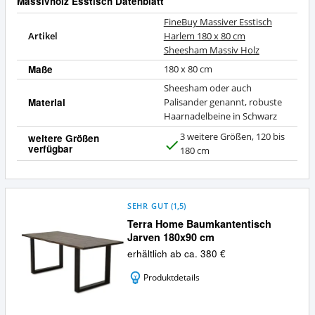
Massivholz Esstisch Datenblatt
FineBuy Massiver Esstisch
Artikel
Harlem 180 x 80 cm
Sheesham Massiv Holz
Maße
180 x 80 cm
Sheesham oder auch
Material
Palisander genannt, robuste
Haarnadelbeine in Schwarz
3 weitere Größen, 120 bis
weitere Größen
verfügbar
J
180 cm
a
SEHR GUT
(
1,5
)
Terra Home Baumkantentisch
Jarven 180x90 cm
erhältlich ab ca. 380 €
Produktdetails