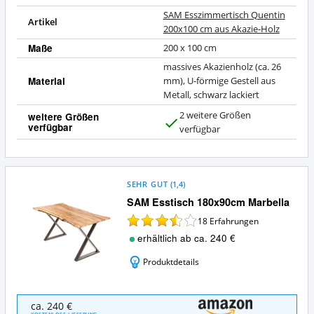
SAM Esszimmertisch Quentin
Artikel
200x100 cm aus Akazie-Holz
Maße
200 x 100 cm
massives Akazienholz (ca. 26
Material
mm), U-förmige Gestell aus
Metall, schwarz lackiert
2 weitere Größen
weitere Größen
verfügbar
J
verfügbar
a
SEHR GUT
(
1,4
)
SAM Esstisch 180x90cm Marbella
18
Erfahrungen
erhältlich ab ca. 240 €
Produktdetails
SAM
ca. 240 €
Esstisch