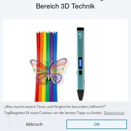
Bereich
3D Technik
„Was macht unsere Tests und Vergleiche besonders hilfreich?“
3D TECHNIK
Zum Top Angebot
TopRatgeber24 nutzt Cookies um die besten Tipps zu finden.
Datenschutz
3D Stift
12,34 €
Abbruch
OK
Sofort Lieferbar
12,34 €/kg
KOSTENLOSE LIEFERUNG
Filapen Premium 3D-
Filapen Premium 3D
Fits4Kids 3D Drucker