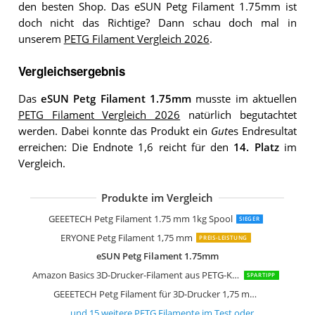
den besten Shop. Das eSUN Petg Filament 1.75mm ist
doch nicht das Richtige? Dann schau doch mal in
unserem
PETG Filament Vergleich 2026
.
Vergleichsergebnis
Das
eSUN Petg Filament 1.75mm
musste im aktuellen
PETG Filament Vergleich 2026
natürlich begutachtet
werden. Dabei konnte das Produkt ein
Gut
es Endresultat
erreichen: Die Endnote 1,6 reicht für den
14. Platz
im
Vergleich.
Produkte im Vergleich
GEEETECH Petg 1,75mm Filament
GEEETECH Petg Filament 1.75 mm 1kg
GEEETECH Petg Filament 1.75 mm 1kg
ERYONE Petg Filament 1,75 mm
ERYONE Petg Filament 1,75 mm
ERYONE Petg Filament 1,75 mm
eSUN Petg Filament 1.75mm
eSUN Petg Filament 1.75mm
eSUN Petg Filament 1.75mm
eSUN Petg Filament 1.75mm
iSANMATE Petg Filament 1.75
GEEETECH Petg Filament 1.75 mm 1kg Spool
SIEGER
ERYONE Petg Filament 1,75 mm
PREIS-LEISTUNG
eSUN Petg Filament 1.75mm
Amazon Basics 3D-Drucker-Filament aus PETG-Kunststoff
SPARTIPP
GEEETECH Petg Filament für 3D-Drucker 1,75 mm weiß
… und
15
weitere
PETG Filamente
im Test oder