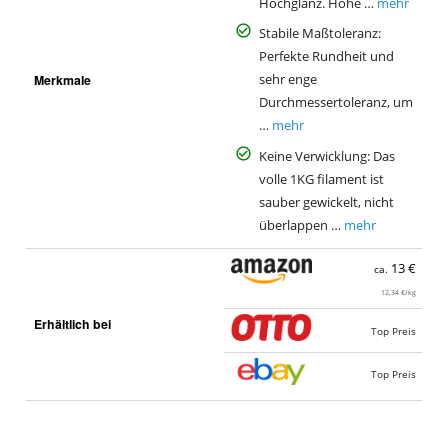
Hochglanz. Hohe …
mehr
Stabile Maßtoleranz:
Perfekte Rundheit und
Merkmale
sehr enge
Durchmessertoleranz, um
…
mehr
Keine Verwicklung: Das
volle 1KG filament ist
sauber gewickelt, nicht
überlappen …
mehr
13 €
ca.
12,34 €/kg
Erhältlich bei
Top Preis
Top Preis