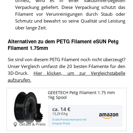
öffnest, wird es in einer vakuumversiegelten
Verpackung geliefert. Diese Verpackung schützt das
Filament vor Verunreinigungen durch Staub oder
Schmutz und bewahrt so seine Qualität und Leistung
über lange Zeit.
Alternativen zu
dem
PETG Filament
eSUN Petg
Filament 1.75mm
Sie sind von diesem PETG Filament noch nicht überzeugt?
Unser Vergleich umfasst die 20 besten Filamente für den
3D-Druck.
Hier klicken, um zur Vergleichstabelle
aufzurufen.
GEEETECH Petg Filament 1.75 mm
1kg Spool
ca.
14 €
13,29 €/kg
Gratis Premiumversand mit
Amazon Prime
Details & Preise