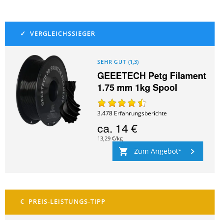
SEHR GUT
(
1,3
)
GEEETECH Petg Filament
1.75 mm 1kg Spool
3.478
Erfahrungsberichte
ca.
14 €
13,29 €/kg
Zum Angebot