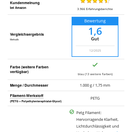
Kundenmeinung
bei Amazon
3.966
Erfahrungsberichte
Bewertung
1,6
Vergleichsergebnis
Gut
Methodik
12/2025
J
Farbe (weitere Farben
a
verfügbar)
blau (13 weitere Farben)
Menge / Durchmesser
1.000 g / 1,75 mm
Filament-Werkstoff
PETG
(PETG = Polyethylenterephtalat-Glycol)
Petg Filament:
Hervorragende Klarheit,
Lichtdurchlässigkeit und