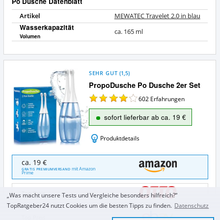
Po Dusche Datenblatt
Artikel
MEWATEC Travelet 2.0 in blau
Wasserkapazität
ca. 165 ml
Volumen
SEHR GUT
(
1,5
)
PropoDusche Po Dusche 2er Set
602
Erfahrungen
sofort lieferbar ab ca. 19 €
Produktdetails
PropoDusche
ca. 19 €
Po
mit Amazon
GRATIS PREMIUMVERSAND
Prime
Dusche
2er
Set
Top Preis
„Was macht unsere Tests und Vergleiche besonders hilfreich?“
Angebote:
TopRatgeber24 nutzt Cookies um die besten Tipps zu finden.
Datenschutz
Wo
Top Preis