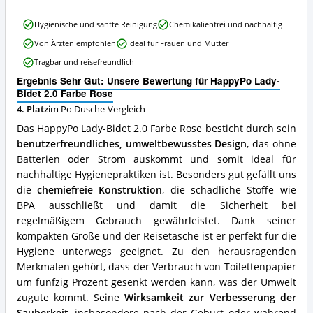
diese
Po
HappyPo
Dusche
Hygienische und sanfte Reinigung
Chemikalienfrei und nachhaltig
Lady-
erhältlich?
Von Ärzten empfohlen
Ideal für Frauen und Mütter
Bidet
2.0
Tragbar und reisefreundlich
Farbe
Ergebnis Sehr Gut: Unsere Bewertung für HappyPo Lady-
Rose
Bidet 2.0 Farbe Rose
Vorteile:
Was
4. Platz
im Po Dusche-Vergleich
spricht
Das HappyPo Lady-Bidet 2.0 Farbe Rose besticht durch sein
für
benutzerfreundliches, umweltbewusstes Design
, das ohne
diese
Batterien oder Strom auskommt und somit ideal für
Po
Dusche?
nachhaltige Hygienepraktiken ist. Besonders gut gefällt uns
die
chemiefreie Konstruktion
, die schädliche Stoffe wie
BPA ausschließt und damit die Sicherheit bei
regelmäßigem Gebrauch gewährleistet. Dank seiner
kompakten Größe und der Reisetasche ist er perfekt für die
Hygiene unterwegs geeignet. Zu den herausragenden
Merkmalen gehört, dass der Verbrauch von Toilettenpapier
um fünfzig Prozent gesenkt werden kann, was der Umwelt
zugute kommt. Seine
Wirksamkeit zur Verbesserung der
Sauberkeit
, insbesondere nach der Geburt oder während