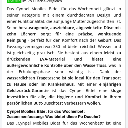
Vorteile:
im Po Dusche-Vergleich
SPARTIPP
Was
Das Cynpel Mobiles Bidet für das Wochenbett glänzt in
spricht
seiner Kategorie mit einem durchdachten Design und
für
einer Funktionalität, die auf junge Mütter zugeschnitten ist.
diese
Po
Seine
herausragende, ausziehbare, abgewinkelte Düse mit
Dusche?
zehn Löchern sorgt für eine präzise, wohltuende
Reinigung
- perfekt für den Komfort nach der Geburt. Das
Fassungsvermögen von 350 ml bietet reichlich Wasser und
ist gleichzeitig praktisch. Sie besteht aus einem
leicht zu
drückenden EVA-Material und bietet eine
außergewöhnliche Kontrolle über den Wasserfluss
, was in
der Erholungsphase sehr wichtig ist. Dank der
wasserdichten Tragetasche ist sie ideal für den Transport
zu Hause oder im Krankenhaus
. Mit einer
einjährigen
Geld-zurück-Garantie
ist das Cynpel Bidet eine
kluge
Investition für alle, die Hygiene und Komfort in ihrem
persönlichen Butt-Duschtest verbessern wollen
.
Cynpel Mobiles Bidet für das Wochenbett
Zusammenfassung: Was bietet diese Po Dusche?
Das „Cynpel Mobiles Bidet für das Wochenbett“ ist eine