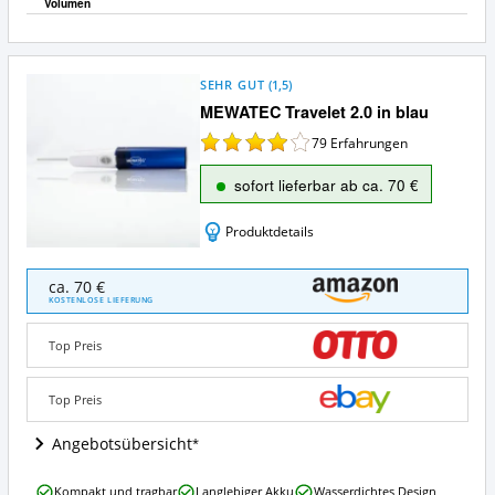
Volumen
SEHR GUT
(
1,5
)
MEWATEC Travelet 2.0 in blau
79
Erfahrungen
sofort lieferbar ab ca. 70 €
Produktdetails
MEWATEC
ca. 70 €
Travelet
KOSTENLOSE LIEFERUNG
2.0
in
Top Preis
blau
Angebote:
Wo
Top Preis
ist
diese
Angebotsübersicht
Po
Dusche
MEWATEC
Kompakt und tragbar
Langlebiger Akku
Wasserdichtes Design