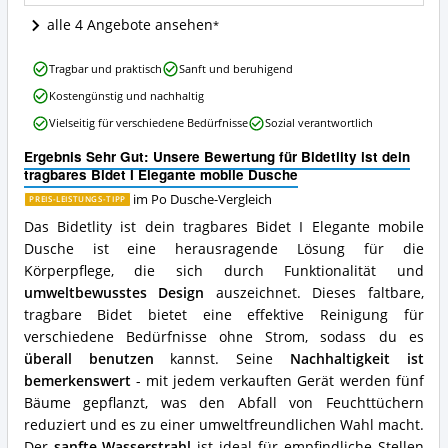
Dusche
alle 4 Angebote ansehen
Angebote:
Wo
ist
Bidetlity
Tragbar und praktisch
Sanft und beruhigend
diese
ist
Po
Kostengünstig und nachhaltig
dein
Dusche
tragbares
Vielseitig für verschiedene Bedürfnisse
Sozial verantwortlich
erhältlich?
Bidet
I
Ergebnis Sehr Gut: Unsere Bewertung für Bidetlity ist dein
Elegante
tragbares Bidet I Elegante mobile Dusche
mobile
im Po Dusche-Vergleich
PREIS-LEISTUNGS-TIPP
Dusche
Vorteile:
Das Bidetlity ist dein tragbares Bidet I Elegante mobile
Was
Dusche ist eine herausragende Lösung für die
spricht
Körperpflege, die sich durch Funktionalität und
für
umweltbewusstes Design
auszeichnet. Dieses faltbare,
diese
tragbare Bidet bietet eine effektive Reinigung für
Po
Dusche?
verschiedene Bedürfnisse ohne Strom, sodass du es
überall benutzen
kannst. Seine
Nachhaltigkeit ist
bemerkenswert
- mit jedem verkauften Gerät werden fünf
Bäume gepflanzt, was den Abfall von Feuchttüchern
reduziert und es zu einer umweltfreundlichen Wahl macht.
Der
sanfte Wasserstrahl
ist ideal für empfindliche Stellen