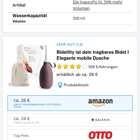
Die HappyPo XL 50% mehr
Artikel
Volumen
Wasserkapazität
500 ml
Volumen
SEHR GUT
(
1,4
)
Bidetlity ist dein tragbares Bidet I
Elegante mobile Dusche
568
Erfahrungen
erhältlich ab ca. 26 €
Produktdetails
Bidetlity
ca. 26 €
ist
mit Amazon
GRATIS PREMIUMVERSAND
Prime
dein
tragbares
ca. 24 €
Bidet
Lieferung ab ca.
3 €
I
Elegante
Top Preis
mobile