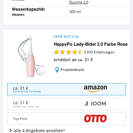
Dusche 2.0
Wasserkapazität
300 ml
Volumen
SEHR GUT
(
1,3
)
HappyPo Lady-Bidet 2.0 Farbe Rose
3.935
Erfahrungen
erhältlich ab ca. 31 €
Produktdetails
HappyPo
ca. 31 €
Lady-
KOSTENLOSE LIEFERUNG
Bidet
2.0
ca. 51 €
Farbe
kostenlose Lieferung
Rose
Angebote:
Top Preis
Wo
ist
alle 4 Angebote ansehen