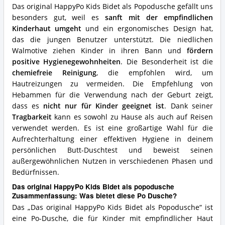
für
Das original HappyPo Kids Bidet als Popodusche gefällt uns
diese
besonders gut, weil es
sanft mit der empfindlichen
Po
Kinderhaut umgeht
und ein ergonomisches Design hat,
Dusche?
das die jungen Benutzer unterstützt. Die niedlichen
Walmotive ziehen Kinder in ihren Bann und
fördern
positive Hygienegewohnheiten
. Die Besonderheit ist die
chemiefreie Reinigung
, die empfohlen wird, um
Hautreizungen zu vermeiden. Die Empfehlung von
Hebammen für die Verwendung nach der Geburt zeigt,
dass es
nicht nur für Kinder geeignet ist
. Dank seiner
Tragbarkeit
kann es sowohl zu Hause als auch auf Reisen
verwendet werden. Es ist eine großartige Wahl für die
Aufrechterhaltung einer effektiven Hygiene in deinem
persönlichen Butt-Duschtest und beweist seinen
außergewöhnlichen Nutzen in verschiedenen Phasen und
Bedürfnissen.
Das original HappyPo Kids Bidet als popodusche
Zusammenfassung: Was bietet diese Po Dusche?
Das „Das original HappyPo Kids Bidet als Popodusche“ ist
eine Po-Dusche, die für Kinder mit empfindlicher Haut