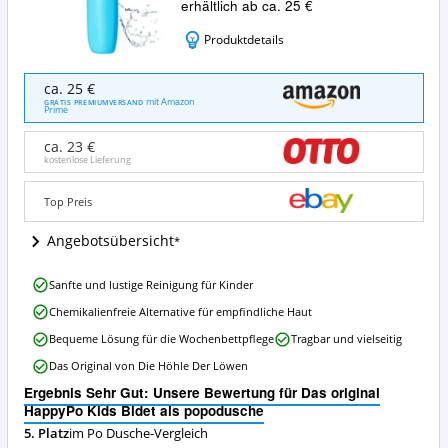
erhältlich ab ca. 25 €
Produktdetails
Das
ca. 25 €
original
mit Amazon
GRATIS PREMIUMVERSAND
Prime
HappyPo
Kids
ca. 23 €
Bidet
kostenlose Lieferung
als
popodusche
Top Preis
Angebote:
Wo
Angebotsübersicht
ist
diese
Po
Das
Sanfte und lustige Reinigung für Kinder
Dusche
original
erhältlich?
Chemikalienfreie Alternative für empfindliche Haut
HappyPo
Kids
Bequeme Lösung für die Wochenbettpflege
Tragbar und vielseitig
Bidet
Das Original von Die Höhle Der Löwen
als
popodusche
Ergebnis Sehr Gut: Unsere Bewertung für Das original
Vorteile:
HappyPo Kids Bidet als popodusche
Was
5. Platz
im Po Dusche-Vergleich
spricht