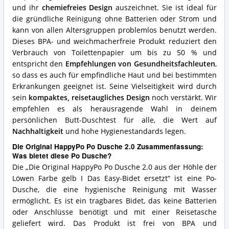
Dusche?
und ihr
chemiefreies Design
auszeichnet. Sie ist ideal für
die gründliche Reinigung ohne Batterien oder Strom und
kann von allen Altersgruppen problemlos benutzt werden.
Dieses BPA- und weichmacherfreie Produkt reduziert den
Verbrauch von Toilettenpapier um bis zu 50 % und
entspricht den
Empfehlungen von Gesundheitsfachleuten
,
so dass es auch für empfindliche Haut und bei bestimmten
Erkrankungen geeignet ist. Seine Vielseitigkeit wird durch
sein
kompaktes, reisetaugliches Design
noch verstärkt. Wir
empfehlen es als herausragende Wahl in deinem
persönlichen Butt-Duschtest für alle, die Wert auf
Nachhaltigkeit
und hohe Hygienestandards legen.
Die Original HappyPo Po Dusche 2.0 Zusammenfassung:
Was bietet diese Po Dusche?
Die „Die Original HappyPo Po Dusche 2.0 aus der Höhle der
Löwen Farbe gelb I Das Easy-Bidet ersetzt“ ist eine Po-
Dusche, die eine hygienische Reinigung mit Wasser
ermöglicht. Es ist ein tragbares Bidet, das keine Batterien
oder Anschlüsse benötigt und mit einer Reisetasche
geliefert wird. Das Produkt ist frei von BPA und