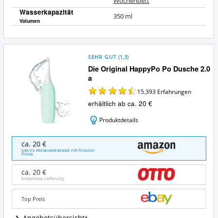
Wochenbett
Wasserkapazität
350 ml
Volumen
SEHR GUT
(
1,3
)
Die Original HappyPo Po Dusche 2.0
a
15.393
Erfahrungen
erhältlich ab ca. 20 €
Produktdetails
Die
ca. 20 €
Original
mit Amazon
GRATIS PREMIUMVERSAND
Prime
HappyPo
Po
ca. 20 €
Dusche
kostenlose Lieferung
2.0
a
Top Preis
Angebote:
Wo