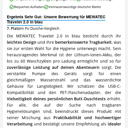
erhältlich?
Travelet
Bequemes Aufladen
Vertrauenswürdige deutsche Marke
2.0
in
Ergebnis Sehr Gut: Unsere Bewertung für MEWATEC
blau
Travelet 2.0 in blau
Vorteile:
7. Platz
im Po Dusche-Vergleich
Was
spricht
Die MEWATEC Travelet 2.0 in blau besticht durch ihr
für
leichtes Design
und ihre
bemerkenswerte Tragbarkeit
, was
diese
sie zur ersten Wahl für die Hygiene unterwegs macht. Sein
Po
Dusche?
herausragendes Merkmal ist der Lithium-Ionen-Akku, der
bis zu 60 Waschzyklen pro Ladung ermöglicht und so für
zuverlässige Leistung auf deinen Abenteuern
sorgt. Die
verstärkte Pumpe des Geräts sorgt für einen
gleichmäßigen Wasserstrahl und das wasserdichte
Gehäuse für Langlebigkeit. Wir schätzen die USB-C-
Kompatibilität und den PET-Flaschenadapter, der die
Vielseitigkeit deines persönlichen Butt-Duschtests
erhöht.
Für alle, die auf der Suche nach tragbaren
Hygienelösungen sind, beeindruckt dieses Produkt mit
seiner Mischung aus
Praktikabilität und hochwertiger
Verarbeitung
und bestätigt unsere Empfehlung als
idealer