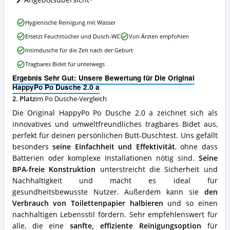
Angebotsübersicht
ist
diese
Po
Die
Hygienische Reinigung mit Wasser
Dusche
Original
erhältlich?
Ersetzt Feuchttücher und Dusch-WC
Von Ärzten empfohlen
HappyPo
Po
Intimdusche für die Zeit nach der Geburt
Dusche
Tragbares Bidet für unterwegs
2.0
a
Ergebnis Sehr Gut: Unsere Bewertung für Die Original
Vorteile:
HappyPo Po Dusche 2.0 a
Was
2. Platz
im Po Dusche-Vergleich
spricht
für
Die Original HappyPo Po Dusche 2.0 a zeichnet sich als
diese
innovatives und umweltfreundliches tragbares Bidet aus,
Po
perfekt für deinen persönlichen Butt-Duschtest. Uns gefällt
Dusche?
besonders
seine Einfachheit und Effektivität
, ohne dass
Batterien oder komplexe Installationen nötig sind.
Seine
BPA-freie Konstruktion
unterstreicht die Sicherheit und
Nachhaltigkeit und macht es ideal für
gesundheitsbewusste Nutzer. Außerdem kann sie
den
Verbrauch von Toilettenpapier halbieren
und so einen
nachhaltigen Lebensstil fördern. Sehr empfehlenswert für
alle, die eine
sanfte, effiziente Reinigungsoption
für