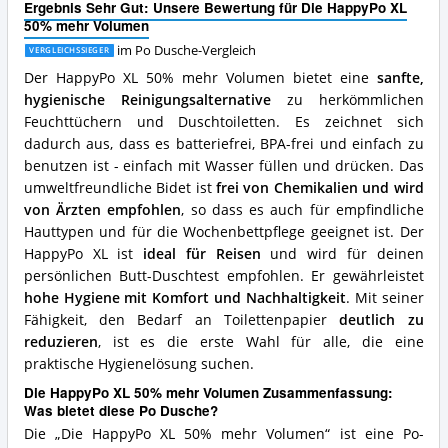
Ergebnis Sehr Gut: Unsere Bewertung für Die HappyPo XL
spricht
50% mehr Volumen
für
diese
im Po Dusche-Vergleich
VERGLEICHSSIEGER
Po
Der HappyPo XL 50% mehr Volumen bietet eine
sanfte,
Dusche?
hygienische Reinigungsalternative
zu herkömmlichen
Feuchttüchern und Duschtoiletten. Es zeichnet sich
dadurch aus, dass es batteriefrei, BPA-frei und einfach zu
benutzen ist - einfach mit Wasser füllen und drücken. Das
umweltfreundliche Bidet ist
frei von Chemikalien und wird
von Ärzten empfohlen
, so dass es auch für empfindliche
Hauttypen und für die Wochenbettpflege geeignet ist. Der
HappyPo XL ist
ideal für Reisen
und wird für deinen
persönlichen Butt-Duschtest empfohlen. Er gewährleistet
hohe Hygiene mit Komfort und Nachhaltigkeit
. Mit seiner
Fähigkeit, den Bedarf an Toilettenpapier
deutlich zu
reduzieren
, ist es die erste Wahl für alle, die eine
praktische Hygienelösung suchen.
Die HappyPo XL 50% mehr Volumen Zusammenfassung:
Was bietet diese Po Dusche?
Die „Die HappyPo XL 50% mehr Volumen“ ist eine Po-