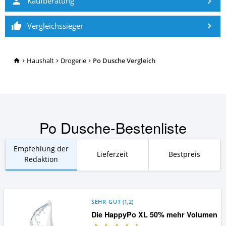
Kaufberatung
Vergleichssieger
TopRatgeber24.de
Haushalt
Drogerie
Po Dusche Vergleich
Po Dusche-Bestenliste
Empfehlung der
Lieferzeit
Bestpreis
Redaktion
SEHR GUT
(
1,2
)
Die HappyPo XL 50% mehr Volumen