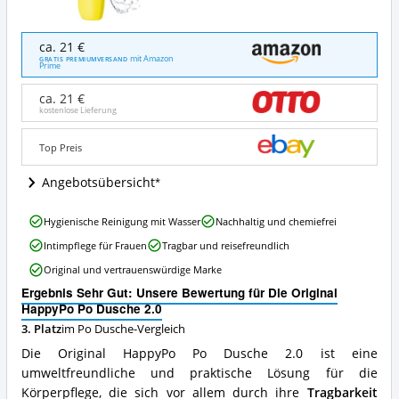
Die
ca. 21 €
Original
mit Amazon
GRATIS PREMIUMVERSAND
Prime
HappyPo
Po
ca. 21 €
Dusche
kostenlose Lieferung
2.0
Angebote:
Top Preis
Wo
ist
Angebotsübersicht
diese
Po
Dusche
Die
Hygienische Reinigung mit Wasser
Nachhaltig und chemiefrei
erhältlich?
Original
Intimpflege für Frauen
Tragbar und reisefreundlich
HappyPo
Po
Original und vertrauenswürdige Marke
Dusche
Ergebnis Sehr Gut: Unsere Bewertung für Die Original
2.0
HappyPo Po Dusche 2.0
Vorteile:
Was
3. Platz
im Po Dusche-Vergleich
spricht
Die Original HappyPo Po Dusche 2.0 ist eine
für
umweltfreundliche und praktische Lösung für die
diese
Körperpflege, die sich vor allem durch ihre
Tragbarkeit
Po