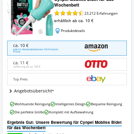
Wochenbett
23.212
Erfahrungen
erhältlich ab ca. 10 €
Produktdetails
Cynpel
ca. 10 €
Mobiles
mit Amazon
GRATIS PREMIUMVERSAND
Prime
Bidet
für
ca. 11 €
das
Lieferung ab ca.
100 €
Wochenbett
Angebote:
Top Preis
Wo
ist
Angebotsübersicht
diese
Po
Dusche
Cynpel
Wohltuende Reinigung
Intelligentes Design
Bequeme Reinigung
erhältlich?
Mobiles
Die perfekte Größe
Komplett mit Aufbewahrung
Bidet
für
Ergebnis Gut: Unsere Bewertung für Cynpel Mobiles Bidet
das
für das Wochenbett
Wochenbett