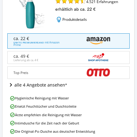
4.521
Erfahrungen
erhältlich ab ca. 22 €
Produktdetails
Die
ca. 22 €
HappyPo
mit Amazon
GRATIS PREMIUMVERSAND
Prime
XL
50%
ca. 49 €
mehr
Lieferung ab ca.
4 €
Volumen
Angebote:
Top Preis
Wo
ist
alle 4 Angebote ansehen
diese
Po
Dusche
Die
Hygienische Reinigung mit Wasser
erhältlich?
HappyPo
Ersetzt Feuchttücher und Duschtoilette
XL
50%
Ärzte empfehlen die Reinigung mit Wasser
mehr
Intimdusche für die Zeit nach der Geburt
Volumen
Vorteile:
Die Original-Po-Dusche aus deutscher Entwicklung
Was