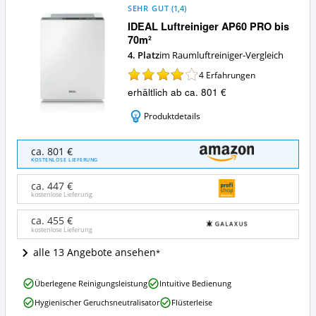
SEHR GUT
(
1,4
)
IDEAL Luftreiniger AP60 PRO bis
70m²
4. Platz
im Raumluftreiniger-Vergleich
4
Erfahrungen
erhältlich ab ca. 801 €
Produktdetails
IDEAL
ca. 801 €
Luftreiniger
KOSTENLOSE LIEFERUNG
AP60
PRO
ca. 447 €
bis
kostenlose Lieferung
70m²
Angebote:
ca. 455 €
kostenlose Lieferung
Wo
ist
alle 13 Angebote ansehen
dieser
Raumluftreiniger
IDEAL
erhältlich?
Überlegene Reinigungsleistung
Intuitive Bedienung
Luftreiniger
Hygienischer Geruchsneutralisator
Flüsterleise
AP60