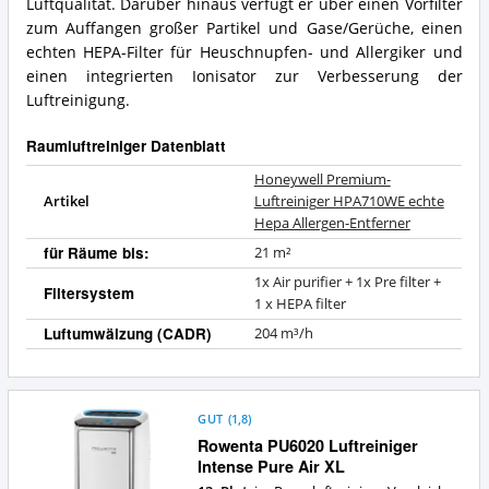
Zusammenfassung:
Luftqualität. Darüber hinaus verfügt er über einen Vorfilter
Raumluftreiniger?
Was
zum Auffangen großer Partikel und Gase/Gerüche, einen
bietet
echten HEPA-Filter für Heuschnupfen- und Allergiker und
dieser
einen integrierten Ionisator zur Verbesserung der
Raumluftreiniger?
Luftreinigung.
Raumluftreiniger Datenblatt
Honeywell Premium-
Artikel
Luftreiniger HPA710WE echte
Hepa Allergen-Entferner
für Räume bis:
21 m²
1x Air purifier + 1x Pre filter +
Filtersystem
1 x HEPA filter
Luftumwälzung (CADR)
204 m³/h
GUT
(
1,8
)
Rowenta PU6020 Luftreiniger
Intense Pure Air XL