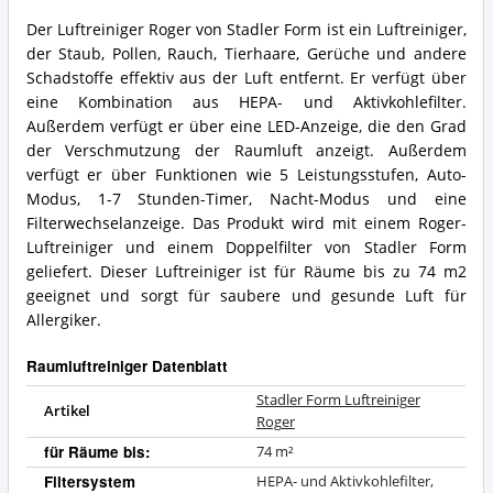
Roger
Der Luftreiniger Roger von Stadler Form ist ein Luftreiniger,
Vorteile:
Stadler
der Staub, Pollen, Rauch, Tierhaare, Gerüche und andere
Was
Form
spricht
Luftreiniger
Schadstoffe effektiv aus der Luft entfernt. Er verfügt über
für
Roger
eine Kombination aus HEPA- und Aktivkohlefilter.
diesen
Zusammenfassung:
Außerdem verfügt er über eine LED-Anzeige, die den Grad
Raumluftreiniger?
Was
der Verschmutzung der Raumluft anzeigt. Außerdem
bietet
verfügt er über Funktionen wie 5 Leistungsstufen, Auto-
dieser
Raumluftreiniger?
Modus, 1-7 Stunden-Timer, Nacht-Modus und eine
Filterwechselanzeige. Das Produkt wird mit einem Roger-
Luftreiniger und einem Doppelfilter von Stadler Form
geliefert. Dieser Luftreiniger ist für Räume bis zu 74 m2
geeignet und sorgt für saubere und gesunde Luft für
Allergiker.
Raumluftreiniger Datenblatt
Stadler Form Luftreiniger
Artikel
Roger
für Räume bis:
74 m²
Filtersystem
HEPA- und Aktivkohlefilter,