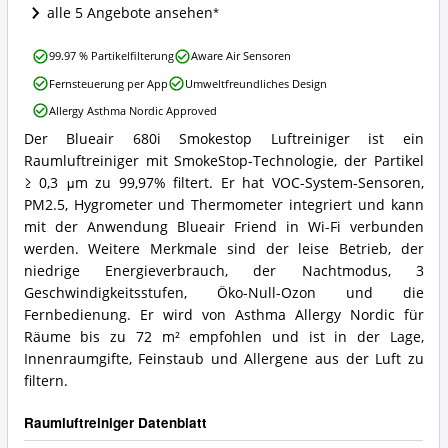
Raumluftreiniger
alle 5 Angebote ansehen
erhältlich?
Blueair
99.97 % Partikelfilterung
Aware Air Sensoren
680i
Fernsteuerung per App
Umweltfreundliches Design
Smokestop
Luftreiniger
Allergy Asthma Nordic Approved
Vorteile:
Der Blueair 680i Smokestop Luftreiniger ist ein
Was
Blueair
spricht
Raumluftreiniger mit SmokeStop-Technologie, der Partikel
680i
für
Smokestop
≥ 0,3 μm zu 99,97% filtert. Er hat VOC-System-Sensoren,
diesen
Luftreiniger
PM2.5, Hygrometer und Thermometer integriert und kann
Raumluftreiniger?
Zusammenfassung:
mit der Anwendung Blueair Friend in Wi-Fi verbunden
Was
werden. Weitere Merkmale sind der leise Betrieb, der
bietet
niedrige Energieverbrauch, der Nachtmodus, 3
dieser
Raumluftreiniger?
Geschwindigkeitsstufen, Öko-Null-Ozon und die
Fernbedienung. Er wird von Asthma Allergy Nordic für
Räume bis zu 72 m² empfohlen und ist in der Lage,
Innenraumgifte, Feinstaub und Allergene aus der Luft zu
filtern.
Raumluftreiniger Datenblatt