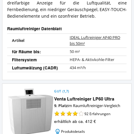
dreifarbige Anzeige für die Luftqualität, eine
Fernbedienung, ein niedriger Geräuschpegel, EASY-TOUCH-
Bedienelemente und ein ozonfreier Betrieb.
Raumluftreiniger Datenblatt
IDEAL Luftreiniger AP40 PRO
Artikel
bis 50m²
für Räume bis:
50 m²
Filtersystem
HEPA- & Aktivkohle-Filter
Luftumwälzung (CADR)
434 m³/h
GUT
(
1,7
)
Venta Luftreiniger LP60 Ultra
9. Platz
im Raumluftreiniger-Vergleich
92
Erfahrungen
erhältlich ab ca. 412 €
Produktdetails