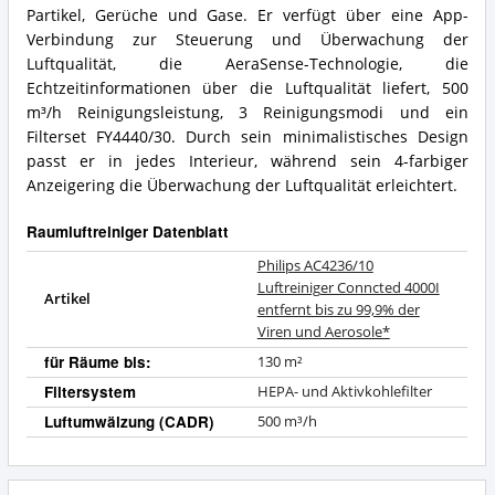
zu
Conncted
erhältlich?
Partikel, Gerüche und Gase. Er verfügt über eine App-
99,9%
4000I
Verbindung zur Steuerung und Überwachung der
der
entfernt
Luftqualität, die AeraSense-Technologie, die
Viren
bis
und
Echtzeitinformationen über die Luftqualität liefert, 500
zu
Aerosole*
99,9%
m³/h Reinigungsleistung, 3 Reinigungsmodi und ein
Vorteile:
der
Filterset FY4440/30. Durch sein minimalistisches Design
Was
Viren
passt er in jedes Interieur, während sein 4-farbiger
spricht
und
Anzeigering die Überwachung der Luftqualität erleichtert.
für
Aerosole*
diesen
Zusammenfassung:
Raumluftreiniger?
Was
Raumluftreiniger Datenblatt
bietet
Philips AC4236/10
dieser
Raumluftreiniger?
Luftreiniger Conncted 4000I
Artikel
entfernt bis zu 99,9% der
Viren und Aerosole*
für Räume bis:
130 m²
Filtersystem
HEPA- und Aktivkohlefilter
Luftumwälzung (CADR)
500 m³/h