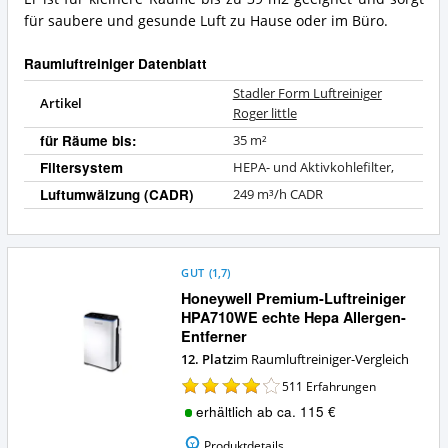
Raumluftreiniger?
für saubere und gesunde Luft zu Hause oder im Büro.
Raumluftreiniger Datenblatt
Stadler Form Luftreiniger
Artikel
Roger little
für Räume bis:
35 m²
Filtersystem
HEPA- und Aktivkohlefilter,
Luftumwälzung (CADR)
249 m³/h CADR
GUT
(
1,7
)
Honeywell Premium-Luftreiniger
HPA710WE echte Hepa Allergen-
Entferner
12. Platz
im Raumluftreiniger-Vergleich
511
Erfahrungen
erhältlich ab ca. 115 €
Produktdetails