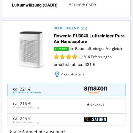
Luftumwälzung (CADR)
521 m³/h CADR
BEFRIEDIGEND
(
2,5
)
Rowenta PU3040 Luftreiniger Pure
Air Nanocapture
im Raumluftreiniger-Vergleich
SPARTIPP
816
Erfahrungen
erhältlich ab ca. 321 €
Produktdetails
Rowenta
ca. 321 €
PU3040
KOSTENLOSE LIEFERUNG
Luftreiniger
Pure
ca. 216 €
Air
kostenlose Lieferung
Nanocapture
Angebote:
ca. 245 €
kostenlose Lieferung
Wo
ist
alle 6 Angebote ansehen