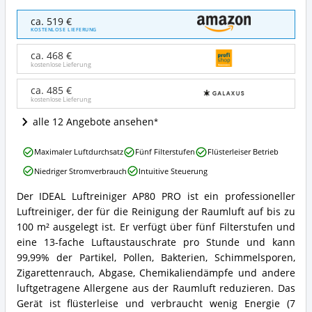
IDEAL
ca. 519 €
Luftreiniger
KOSTENLOSE LIEFERUNG
AP80
PRO
ca. 468 €
bis
kostenlose Lieferung
100m²
Angebote:
ca. 485 €
kostenlose Lieferung
Wo
ist
alle 12 Angebote ansehen
dieser
Raumluftreiniger
IDEAL
erhältlich?
Maximaler Luftdurchsatz
Fünf Filterstufen
Flüsterleiser Betrieb
Luftreiniger
Niedriger Stromverbrauch
Intuitive Steuerung
AP80
PRO
Der IDEAL Luftreiniger AP80 PRO ist ein professioneller
bis
IDEAL
Luftreiniger, der für die Reinigung der Raumluft auf bis zu
100m²
Luftreiniger
Vorteile:
AP80
100 m² ausgelegt ist. Er verfügt über fünf Filterstufen und
Was
PRO
eine 13-fache Luftaustauschrate pro Stunde und kann
spricht
bis
99,99% der Partikel, Pollen, Bakterien, Schimmelsporen,
für
100m²
Zigarettenrauch, Abgase, Chemikaliendämpfe und andere
diesen
Zusammenfassung:
Raumluftreiniger?
luftgetragene Allergene aus der Raumluft reduzieren. Das
Was
bietet
Gerät ist flüsterleise und verbraucht wenig Energie (7