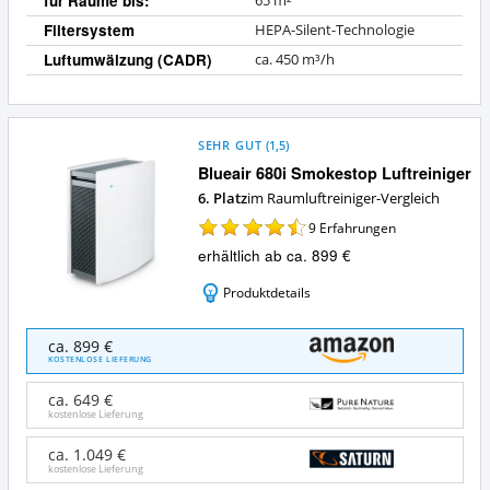
für Räume bis:
65 m²
Filtersystem
HEPA-Silent-Technologie
Luftumwälzung (CADR)
ca. 450 m³/h
SEHR GUT
(
1,5
)
Blueair 680i Smokestop Luftreiniger
6. Platz
im Raumluftreiniger-Vergleich
9
Erfahrungen
erhältlich ab ca. 899 €
Produktdetails
Blueair
ca. 899 €
680i
KOSTENLOSE LIEFERUNG
Smokestop
Luftreiniger
ca. 649 €
Angebote:
kostenlose Lieferung
Wo
ist
ca. 1.049 €
kostenlose Lieferung
dieser