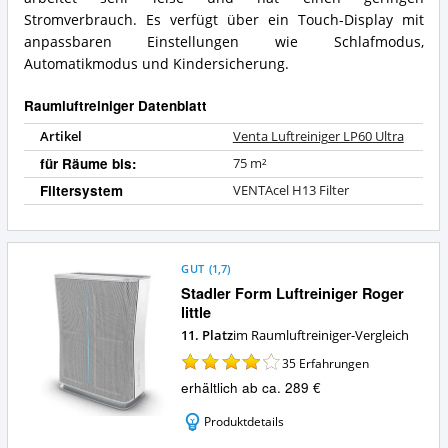
Stromverbrauch. Es verfügt über ein Touch-Display mit
anpassbaren Einstellungen wie Schlafmodus,
Automatikmodus und Kindersicherung.
Raumluftreiniger Datenblatt
Artikel
Venta Luftreiniger LP60 Ultra
für Räume bis:
75 m²
Filtersystem
VENTAcel H13 Filter
GUT
(
1,7
)
Stadler Form Luftreiniger Roger
little
11. Platz
im Raumluftreiniger-Vergleich
35
Erfahrungen
erhältlich ab ca. 289 €
Produktdetails