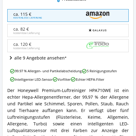
Honeywell
ca. 115 €
Premium-
KOSTENLOSE LIEFERUNG
Luftreiniger
HPA710WE
ca. 82 €
echte
kostenlose Lieferung
Hepa
Allergen-
ca. 120 €
kostenlose Lieferung
Entferner
Angebote:
alle 9 Angebote ansehen
Wo
ist
Honeywell
dieser
99.97 % Allergen- und Partikelabscheidung
5 Reinigungsstufen
Premium-
Raumluftreiniger
Intelligenter LED-Sensor
Vorfilter
Echter HEPA-Filter
Luftreiniger
erhältlich?
HPA710WE
Der Honeywell Premium-Luftreiniger HPA710WE ist ein
echte
Honeywell
echter Hepa-Allergenentferner, der 99,97 % der Allergene
Hepa
Premium-
Allergen-
Luftreiniger
und Partikel wie Schimmel, Sporen, Pollen, Staub, Rauch
Entferner
HPA710WE
und Tierhaare auffangen kann. Er verfügt über fünf
Vorteile:
echte
Luftreinigungsstufen (Flüsterleise, Keime, Allgemein,
Was
Hepa
Allergene, Turbo) sowie einen intelligenten LED-
spricht
Allergen-
für
Luftqualitätssensor mit drei Farben zur Anzeige der
Entferner
diesen