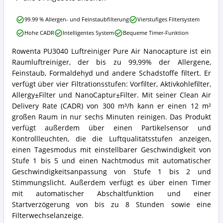
dieser
Raumluftreiniger
Rowenta
erhältlich?
99.99 % Allergen- und Feinstaubfilterung
Vierstufiges Filtersystem
PU3040
Hohe CADR
Intelligentes System
Bequeme Timer-Funktion
Luftreiniger
Pure
Rowenta PU3040 Luftreiniger Pure Air Nanocapture ist ein
Air
Rowenta
Raumluftreiniger, der bis zu 99,99% der Allergene,
Nanocapture
PU3040
Vorteile:
Luftreiniger
Feinstaub, Formaldehyd und andere Schadstoffe filtert. Er
Was
Pure
verfügt über vier Filtrationsstufen: Vorfilter, Aktivkohlefilter,
spricht
Air
Allergy±Filter und NanoCaptur±Filter. Mit seiner Clean Air
für
Nanocapture
Delivery Rate (CADR) von 300 m³/h kann er einen 12 m²
diesen
Zusammenfassung:
Raumluftreiniger?
großen Raum in nur sechs Minuten reinigen. Das Produkt
Was
bietet
verfügt außerdem über einen Partikelsensor und
dieser
Kontrollleuchten, die die Luftqualitätsstufen anzeigen,
Raumluftreiniger?
einen Tagesmodus mit einstellbarer Geschwindigkeit von
Stufe 1 bis 5 und einen Nachtmodus mit automatischer
Geschwindigkeitsanpassung von Stufe 1 bis 2 und
Stimmungslicht. Außerdem verfügt es über einen Timer
mit automatischer Abschaltfunktion und einer
Startverzögerung von bis zu 8 Stunden sowie eine
Filterwechselanzeige.