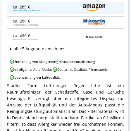
Stadler
ca. 289 €
Form
KOSTENLOSE LIEFERUNG
Luftreiniger
Roger
ca. 284 €
little
kostenlose Lieferung
Angebote:
Wo
ca. 490 €
kostenlose Lieferung
ist
dieser
alle 5 Angebote ansehen
Raumluftreiniger
erhältlich?
Stadler
Entfernung von Allergenen
Geruchsneutralisierung
Form
Intelligenter Auto-Modus
Deutsches Qualitäts-Filtermaterial
Luftreiniger
Roger
Überwachung der Luftqualität
little
Stadler Form Luftreiniger Roger little ist ein
Vorteile:
Stadler
Was
Raumluftreiniger, der Schadstoffe, Gase und Gerüche
Form
spricht
Luftreiniger
beseitigt. Er verfügt über ein integriertes Display zur
für
Roger
Anzeige der Luftqualität und der Auto-Modus passt die
diesen
little
Reinigungsleistung automatisch an. Das Filtermaterial wird
Raumluftreiniger?
Zusammenfassung:
in Deutschland hergestellt und kann Partikel ab 0,1 Mikron
Was
filtern, so dass Allergiker wieder frei durchatmen können.
bietet
dieser
Er ist für kleinere Räume bis zu 39 m2 geeignet und sorgt