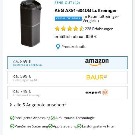
SEHR GUT
(
1,2
)
AEG AX91-604DG Luftreiniger
im Raumluftreiniger-
VERGLEICHSSIEGER
Vergleich
228
Erfahrungen
erhältlich ab ca. 859 €
Produktdetails
AEG
ca. 859 €
AX91-
KOSTENLOSE LIEFERUNG
604DG
Luftreiniger
ca. 599 €
Angebote:
Lieferung ab ca.
6 €
Wo
ist
ca. 749 €
kostenlose Lieferung
dieser
Raumluftreiniger
alle 5 Angebote ansehen
erhältlich?
AEG
Intelligente Anpassung
AirSurround-Technologie
AX91-
PureSense Steuerung
App-Steuerung
Leistungsstarke Filter
604DG
Luftreiniger