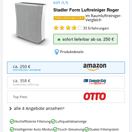
GUT
(
1,7
)
Stadler Form Luftreiniger Roger
im Raumluftreiniger-
PREIS-LEISTUNGS-TIPP
Vergleich
35
Erfahrungen
sofort lieferbar ab ca. 250 €
Produktdetails
Stadler
ca. 250 €
Form
KOSTENLOSE LIEFERUNG
Luftreiniger
Roger
ca. 358 €
Angebote:
kostenlose Lieferung
Wo
ist
Top Preis
dieser
Raumluftreiniger
alle 4 Angebote ansehen
erhältlich?
Stadler
Hocheffiziente Filterung
Luftqualitätsanzeige
Form
Intelligenter Auto-Modus
Touch-Steuerung
Duales Filtersystem
Luftreiniger