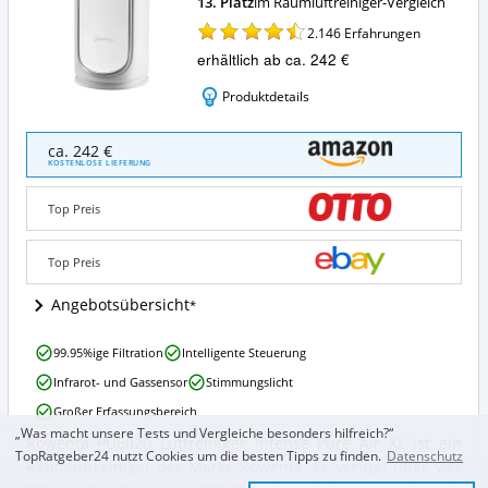
13. Platz
im Raumluftreiniger-Vergleich
2.146
Erfahrungen
erhältlich ab ca. 242 €
Produktdetails
Rowenta
ca. 242 €
PU6020
KOSTENLOSE LIEFERUNG
Luftreiniger
Intense
Top Preis
Pure
Air
XL
Top Preis
Angebote:
Wo
Angebotsübersicht
ist
dieser
Rowenta
99.95%ige Filtration
Intelligente Steuerung
Raumluftreiniger
PU6020
erhältlich?
Infrarot- und Gassensor
Stimmungslicht
Luftreiniger
Intense
Großer Erfassungsbereich
Pure
„Was macht unsere Tests und Vergleiche besonders hilfreich?“
Rowenta PU6020 Luftreiniger Intense Pure Air XL ist ein
Air
Rowenta
TopRatgeber24 nutzt Cookies um die besten Tipps zu finden.
Datenschutz
XL
Raumluftreiniger der Marke Rowenta. Er verfügt über vier
PU6020
Vorteile: