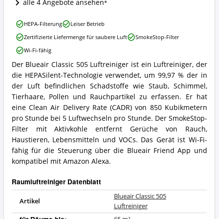
alle 4 Angebote ansehen
erhältlich?
Blueair
HEPA-Filterung
Leiser Betrieb
Classic
Zertifizierte Liefermenge für saubere Luft
SmokeStop-Filter
505
Luftreiniger
Wi-Fi-fähig
Vorteile:
Der Blueair Classic 505 Luftreiniger ist ein Luftreiniger, der
Was
Blueair
spricht
die HEPASilent-Technologie verwendet, um 99,97 % der in
Classic
für
505
der Luft befindlichen Schadstoffe wie Staub, Schimmel,
diesen
Luftreiniger
Tierhaare, Pollen und Rauchpartikel zu erfassen. Er hat
Raumluftreiniger?
Zusammenfassung:
eine Clean Air Delivery Rate (CADR) von 850 Kubikmetern
Was
pro Stunde bei 5 Luftwechseln pro Stunde. Der SmokeStop-
bietet
Filter mit Aktivkohle entfernt Gerüche von Rauch,
dieser
Raumluftreiniger?
Haustieren, Lebensmitteln und VOCs. Das Gerät ist Wi-Fi-
fähig für die Steuerung über die Blueair Friend App und
kompatibel mit Amazon Alexa.
Raumluftreiniger Datenblatt
Blueair Classic 505
Artikel
Luftreiniger