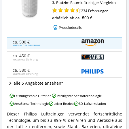
3. Platz
im Raumluftreiniger-Vergleich
234
Erfahrungen
erhältlich ab ca. 500 €
Produktdetails
Philips
ca. 500 €
AC4236/10
KOSTENLOSE LIEFERUNG
Luftreiniger
Conncted
ca. 450 €
4000I
kostenlose Lieferung
entfernt
bis
ca. 580 €
kostenlose Lieferung
zu
99,9%
alle 5 Angebote ansehen
der
Viren
Philips
und
Leistungsstarke Filtration
Intelligente Sensortechnologie
AC4236/10
Aerosole*
AeraSense-Technologie
Leiser Betrieb
3D-Luftzirkulation
Luftreiniger
Angebote:
Conncted
Wo
Dieser Philips Luftreiniger verwendet fortschrittliche
4000I
Philips
ist
Technologie, um bis zu 99,9 % der Viren und Aerosole aus
entfernt
AC4236/10
dieser
bis
Luftreiniger
der Luft zu entfernen, sowie Staub, Bakterien, ultrafeine
Raumluftreiniger