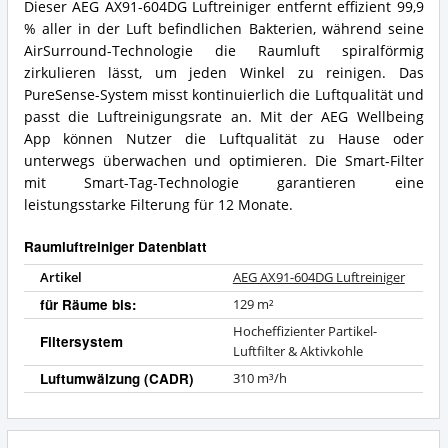
Dieser AEG AX91-604DG Luftreiniger entfernt effizient 99,9
Vorteile:
AEG
% aller in der Luft befindlichen Bakterien, während seine
Was
AX91-
spricht
604DG
AirSurround-Technologie die Raumluft spiralförmig
für
Luftreiniger
zirkulieren lässt, um jeden Winkel zu reinigen. Das
diesen
Zusammenfassung:
PureSense-System misst kontinuierlich die Luftqualität und
Raumluftreiniger?
Was
passt die Luftreinigungsrate an. Mit der AEG Wellbeing
bietet
App können Nutzer die Luftqualität zu Hause oder
dieser
Raumluftreiniger?
unterwegs überwachen und optimieren. Die Smart-Filter
mit Smart-Tag-Technologie garantieren eine
leistungsstarke Filterung für 12 Monate.
Raumluftreiniger Datenblatt
Artikel
AEG AX91-604DG Luftreiniger
für Räume bis:
129 m²
Hocheffizienter Partikel-
Filtersystem
Luftfilter & Aktivkohle
Luftumwälzung (CADR)
310 m³/h