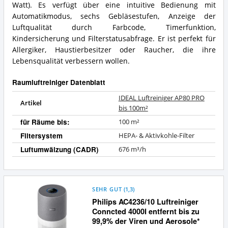
dieser
Watt). Es verfügt über eine intuitive Bedienung mit
Raumluftreiniger?
Automatikmodus, sechs Gebläsestufen, Anzeige der
Luftqualität durch Farbcode, Timerfunktion,
Kindersicherung und Filterstatusabfrage. Er ist perfekt für
Allergiker, Haustierbesitzer oder Raucher, die ihre
Lebensqualität verbessern wollen.
Raumluftreiniger Datenblatt
IDEAL Luftreiniger AP80 PRO
Artikel
bis 100m²
für Räume bis:
100 m²
Filtersystem
HEPA- & Aktivkohle-Filter
Luftumwälzung (CADR)
676 m³/h
SEHR GUT
(
1,3
)
Philips AC4236/10 Luftreiniger
Conncted 4000I entfernt bis zu
99,9% der Viren und Aerosole*