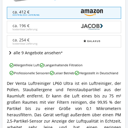
Venta
ca. 412 €
Luftreiniger
KOSTENLOSE LIEFERUNG
LP60
Ultra
ca. 196 €
Angebote:
kostenlose Lieferung
Wo
ist
ca. 254 €
kostenlose Lieferung
dieser
Raumluftreiniger
alle 9 Angebote ansehen
erhältlich?
Venta
Allergenfreie Luft
Langanhaltende Filtration
Luftreiniger
Professionelle Sensoren
Leiser Betrieb
Hergestellt in Deutschland
LP60
Ultra
Der Venta Luftreiniger LP60 Ultra ist ein Luftreiniger, der
Vorteile:
Venta
Pollen, Stauballergene und Feinstaubpartikel aus der
Was
Luftreiniger
spricht
LP60
Raumluft entfernt. Er kann die Luft eines bis zu 75 m²
für
Ultra
großen Raumes mit vier Filtern reinigen, die 99,95 % der
diesen
Zusammenfassung:
Partikel bis zu einer Größe von 0,1 Mikrometern
Raumluftreiniger?
Was
herausfiltern. Das Gerät verfügt außerdem über einen PM
bietet
2,5-Partikel-Sensor zur Anzeige der Luftqualität in Echtzeit,
dieser
Raumluftreiniger?
arbeitet sehr leise und hat einen geringen