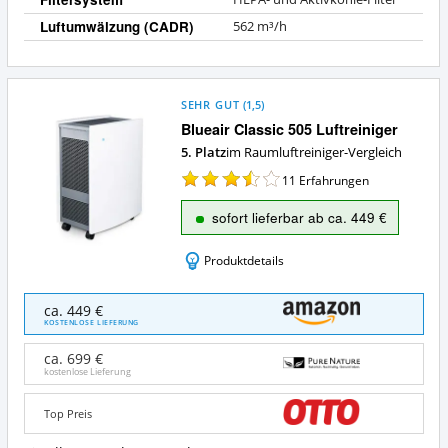
Luftumwälzung (CADR)
562 m³/h
SEHR GUT
(
1,5
)
Blueair Classic 505 Luftreiniger
5. Platz
im Raumluftreiniger-Vergleich
11
Erfahrungen
sofort lieferbar ab ca. 449 €
Produktdetails
Blueair
ca. 449 €
Classic
KOSTENLOSE LIEFERUNG
505
Luftreiniger
ca. 699 €
Angebote:
kostenlose Lieferung
Wo
ist
Top Preis
dieser
Raumluftreiniger