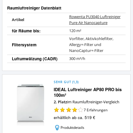
Raumluftreiniger Datenblatt
Rowenta PU3040 Luftreiniger
Artikel
Pure Air Nanocapture
für Räume bis:
120 m²
Vorfilter, Aktivkohlefilter,
Filtersystem
Allergy+-Filter und
NanoCaptur+-Filter
Luftumwälzung (CADR)
300 m³/h
SEHR GUT
(
1,3
)
IDEAL Luftreiniger AP80 PRO bis
100m²
2. Platz
im Raumluftreiniger-Vergleich
7
Erfahrungen
erhältlich ab ca. 519 €
Produktdetails