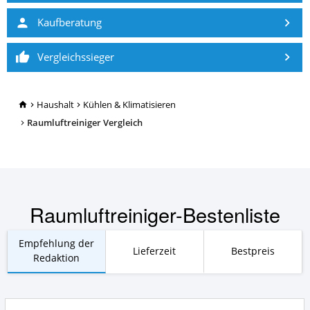
Kaufberatung
Vergleichssieger
TopRatgeber24.de
Haushalt
Kühlen & Klimatisieren
Raumluftreiniger Vergleich
Raumluftreiniger-Bestenliste
Empfehlung der
Lieferzeit
Bestpreis
Redaktion