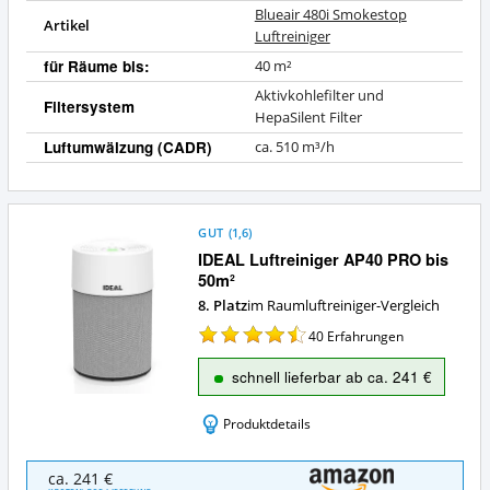
Blueair 480i Smokestop
Artikel
Luftreiniger
für Räume bis:
40 m²
Aktivkohlefilter und
Filtersystem
HepaSilent Filter
Luftumwälzung (CADR)
ca. 510 m³/h
GUT
(
1,6
)
IDEAL Luftreiniger AP40 PRO bis
50m²
8. Platz
im Raumluftreiniger-Vergleich
40
Erfahrungen
schnell lieferbar ab ca. 241 €
Produktdetails
IDEAL
ca. 241 €
Luftreiniger