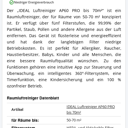
PRO
Niedriger Energieverbrauch
bis
Der „IDEAL Luftreiniger AP60 PRO bis 70m²“ ist ein
70m²
IDEAL
Vorteile:
Raumluftreiniger, der für Räume von 50-70 m² konzipiert
Luftreiniger
Was
AP60
ist. Er verfügt über fünf Filterstufen, die 99,99% der
spricht
PRO
Partikel, Staub, Pollen und andere Allergene aus der Luft
für
bis
entfernen. Das Gerät ist flüsterleise und energieeffizient
diesen
70m²
und hat dank der langlebigen Filter niedrige
Raumluftreiniger?
Zusammenfassung:
Betriebskosten. Es ist perfekt für Allergiker, Raucher,
Was
bietet
Haustierbesitzer, Babys, Kinder und alle Menschen, die
dieser
eine bessere Raumluftqualität wünschen. Zu den
Raumluftreiniger?
Funktionen gehören eine intuitive App zur Steuerung und
Überwachung, ein intelligentes 360°-Filtersystem, eine
Timerfunktion, eine Kindersicherung und ein 100 %
ozonfreier Betrieb.
Raumluftreiniger Datenblatt
IDEAL Luftreiniger AP60 PRO
Artikel
bis 70m²
für Räume bis:
50-70 m²
Filtersystem
HEPA- und Aktivkohle-Filter