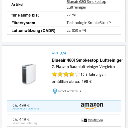
Blueair 680i Smokestop
Artikel
Luftreiniger
für Räume bis:
72 m²
Filtersystem
Technologie SmokeStop ™
Luftumwälzung (CADR)
ca. 850 m³/h
GUT
(
1,5
)
Blueair 480i Smokestop Luftreiniger
7. Platz
im Raumluftreiniger-Vergleich
15
Erfahrungen
erhältlich ab ca. 499 €
Produktdetails
Blueair
ca. 499 €
480i
KOSTENLOSE LIEFERUNG
Smokestop
Luftreiniger
ca. 449 €
Angebote:
kostenlose Lieferung