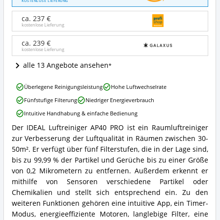
KOSTENLOSE LIEFERUNG
AP40
PRO
ca. 237 €
bis
kostenlose Lieferung
50m²
Angebote:
ca. 239 €
kostenlose Lieferung
Wo
ist
alle 13 Angebote ansehen
dieser
Raumluftreiniger
IDEAL
erhältlich?
Überlegene Reinigungsleistung
Hohe Luftwechselrate
Luftreiniger
Fünfstufige Filterung
Niedriger Energieverbrauch
AP40
PRO
Intuitive Handhabung & einfache Bedienung
bis
Der IDEAL Luftreiniger AP40 PRO ist ein Raumluftreiniger
50m²
IDEAL
Vorteile:
zur Verbesserung der Luftqualität in Räumen zwischen 30-
Luftreiniger
Was
AP40
50m². Er verfügt über fünf Filterstufen, die in der Lage sind,
spricht
PRO
bis zu 99,99 % der Partikel und Gerüche bis zu einer Größe
für
bis
von 0,2 Mikrometern zu entfernen. Außerdem erkennt er
diesen
50m²
mithilfe von Sensoren verschiedene Partikel oder
Raumluftreiniger?
Zusammenfassung:
Chemikalien und stellt sich entsprechend ein. Zu den
Was
bietet
weiteren Funktionen gehören eine intuitive App, ein Timer-
dieser
Modus, energieeffiziente Motoren, langlebige Filter, eine
Raumluftreiniger?