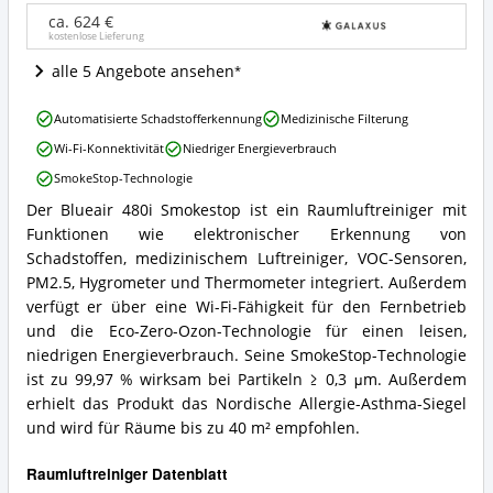
Wo
ist
ca. 624 €
kostenlose Lieferung
dieser
Raumluftreiniger
alle 5 Angebote ansehen
erhältlich?
Blueair
Automatisierte Schadstofferkennung
Medizinische Filterung
480i
Wi-Fi-Konnektivität
Niedriger Energieverbrauch
Smokestop
Luftreiniger
SmokeStop-Technologie
Vorteile:
Der Blueair 480i Smokestop ist ein Raumluftreiniger mit
Was
Blueair
spricht
Funktionen wie elektronischer Erkennung von
480i
für
Smokestop
Schadstoffen, medizinischem Luftreiniger, VOC-Sensoren,
diesen
Luftreiniger
PM2.5, Hygrometer und Thermometer integriert. Außerdem
Raumluftreiniger?
Zusammenfassung:
verfügt er über eine Wi-Fi-Fähigkeit für den Fernbetrieb
Was
und die Eco-Zero-Ozon-Technologie für einen leisen,
bietet
niedrigen Energieverbrauch. Seine SmokeStop-Technologie
dieser
Raumluftreiniger?
ist zu 99,97 % wirksam bei Partikeln ≥ 0,3 μm. Außerdem
erhielt das Produkt das Nordische Allergie-Asthma-Siegel
und wird für Räume bis zu 40 m² empfohlen.
Raumluftreiniger Datenblatt