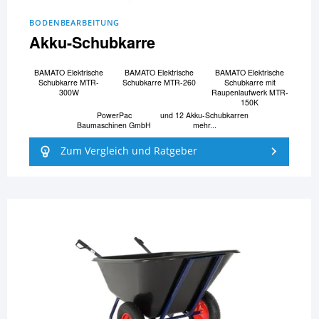
BODENBEARBEITUNG
Akku-Schubkarre
BAMATO Elektrische
BAMATO Elektrische
BAMATO Elektrische
Schubkarre MTR-
Schubkarre MTR-260
Schubkarre mit
300W
Raupenlaufwerk MTR-
150K
PowerPac
und 12 Akku-Schubkarren
Baumaschinen GmbH
mehr...
Zum Vergleich und Ratgeber