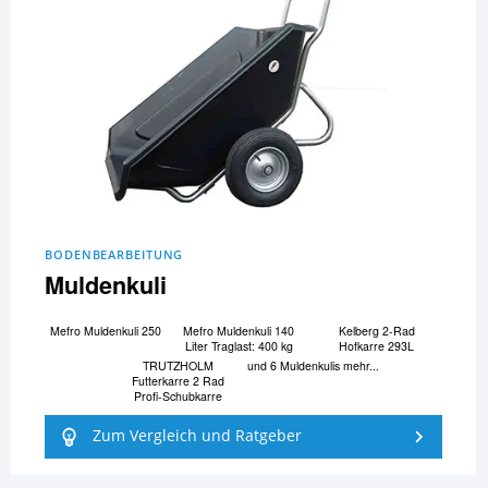
BODENBEARBEITUNG
Muldenkuli
Mefro Muldenkuli 250
Mefro Muldenkuli 140
Kelberg 2-Rad
Liter Traglast: 400 kg
Hofkarre 293L
TRUTZHOLM
und 6 Muldenkulis mehr...
Futterkarre 2 Rad
Profi-Schubkarre
Zum Vergleich und Ratgeber