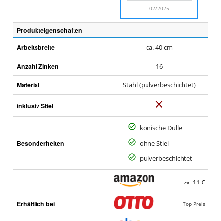
02/2025
Produkteigenschaften
Arbeitsbreite
ca. 40 cm
Anzahl Zinken
16
Material
Stahl (pulverbeschichtet)
N
inklusiv Stiel
e
i
konische Dülle
n
Besonderheiten
ohne Stiel
pulverbeschichtet
11 €
ca.
Erhältlich bei
Top Preis