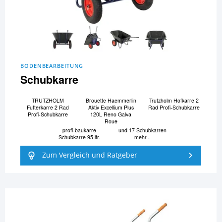
BODENBEARBEITUNG
Schubkarre
TRUTZHOLM
Brouette Haemmerlin
Trutzholm Hofkarre 2
Futterkarre 2 Rad
Aktiv Excellium Plus
Rad Profi-Schubkarre
Profi-Schubkarre
120L Reno Galva
Roue
profi-baukarre
und 17 Schubkarren
Schubkarre 95 ltr.
mehr...
Zum Vergleich und Ratgeber