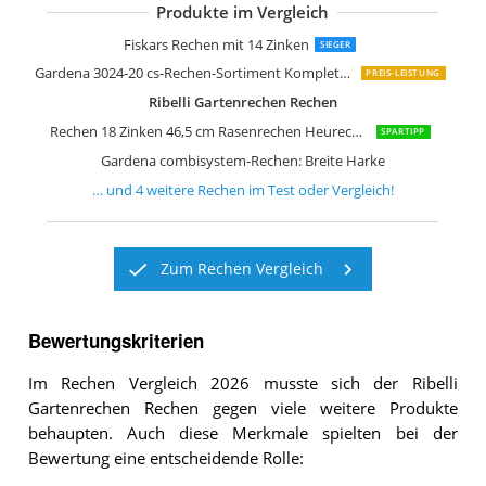
Produkte im Vergleich
Fiskars Rechen mit 16 Zinken
Unimet Green Tower Gartenrechen
Fiskars Rechen mit 14 Zinken
SIEGER
Gardena 3024-20 cs-Rechen-Sortiment Komplettgerät
PREIS-LEISTUNG
Ribelli Gartenrechen Rechen
Rechen 18 Zinken 46,5 cm Rasenrechen Heurechen Harke K_103
SPARTIPP
Gardena combisystem-Rechen: Breite Harke
… und
4
weitere
Rechen
im Test oder Vergleich!
Zum Rechen Vergleich
Bewertungskriterien
Im Rechen Vergleich 2026 musste sich der Ribelli
Gartenrechen Rechen gegen viele weitere Produkte
behaupten. Auch diese Merkmale spielten bei der
Bewertung eine entscheidende Rolle: