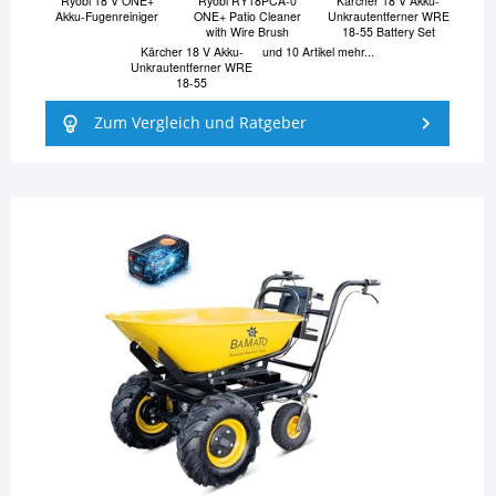
Ryobi 18 V ONE+
Ryobi RY18PCA-0
Kärcher 18 V Akku-
Akku-Fugenreiniger
ONE+ Patio Cleaner
Unkrautentferner WRE
with Wire Brush
18-55 Battery Set
Kärcher 18 V Akku-
und 10 Artikel mehr...
Unkrautentferner WRE
18-55
Zum Vergleich und Ratgeber