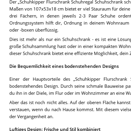
Der „Schuhkipper Flurschrank Schuhregal Schuhschrank schm
Maßen von 107x53x18 cm bietet er viel Stauraum für deine
drei Fächern, in denen jeweils 2-3 Paar Schuhe orden
Ordnungssystem hilft dir, Ordnung in deinem Wohnraum z
oder -boxen überflüssig.
Dies ist mehr als nur ein Schuhschrank - es ist eine Lös
große Schuhsammlung hast oder in einer kompakten Wohnung 
dieser Schuhschrank bietet eine effiziente Möglichkeit, dein
Die Bequemlichkeit eines bodenstehenden Designs
Einer der Hauptvorteile des „Schuhkipper Flurschrank 
bodenstehendes Design. Durch seine schmale Bauweise pass
du ihn in der Diele, im Flur oder im Wohnzimmer an eine Wa
Aber das ist noch nicht alles. Auf der oberen Fläche kanns
verstauen, wenn du nach Hause kommst. Mit diesem viels
der Vergangenheit an.
Luftiges Design: Frische und Stil kombiniert