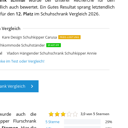
rank schmal
wurde bei unserer Recherche für den
lich auch bewertet. Ein
Gut
es Resultat sprang letztendlich
t für den
12. Platz
im Schuhschrank Vergleich 2026.
 Vergleich
chuhschrank Schuhkommode Schuhkipper Schuhablage Schrank
ladon Schuhschrank Schuhkipper Loret V2
lim Magik Platzsparender italienischer Schuhschrank
icco Schuhkipper Luca Weiß Sonoma Eiche 3 Fächer oder 5 Fächer
ladon Schuhschrank Schuhkipper Fiesta V2
chuhschrank Schuhregal Schuhkipper Schuhständer Schuhablage
an Kurtz Schuhschrank Stahlblech
Kare Design Schuhkipper Carusa
PREIS-LEISTUNG
huhkommode Schuhständer
SPARTIPP
al
Vladon Hängender Schuhschrank Schuhkipper Annie
nke
im Test oder Vergleich!
nk Vergleich
wurde auch die
3,0
von 5 Sternen
ipper Flurschrank
5
Sterne
29
%
 Sternen
. Hier die