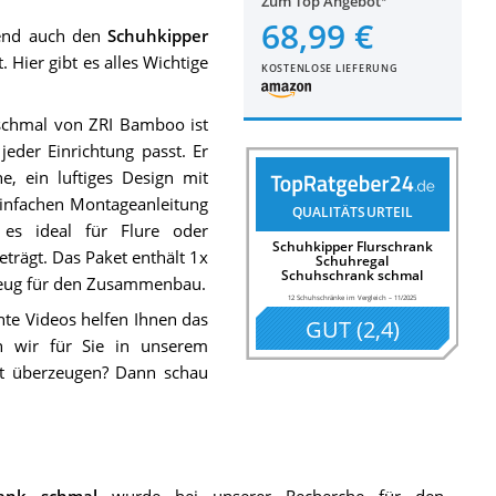
Zum Top Angebot
68,99 €
dend auch den
Schuhkipper
 Hier gibt es alles Wichtige
KOSTENLOSE LIEFERUNG
schmal von ZRI Bamboo ist
eder Einrichtung passt. Er
, ein luftiges Design mit
einfachen Montageanleitung
QUALITÄTSURTEIL
 es ideal für Flure oder
Schuhkipper Flurschrank
rägt. Das Paket enthält 1x
Schuhregal
Schuhschrank schmal
eug für den Zusammenbau.
12 Schuhschränke im Vergleich
–
11/2025
nte Videos helfen Ihnen das
GUT
(
2,4
)
n wir für Sie in unserem
ht überzeugen? Dann schau