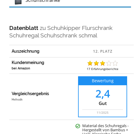
Schuhschränke
Datenblatt
zu
Schuhkipper Flurschrank
Schuhregal Schuhschrank schmal
Auszeichnung
Kundenmeinung
bei Amazon
17
Erfahrungsberichte
Bewertung
2,4
Vergleichsergebnis
Methodik
Gut
11/2025
Material des Schuhregals -
Hergestellt von Bambus +
Holz, Klassische Farbe …