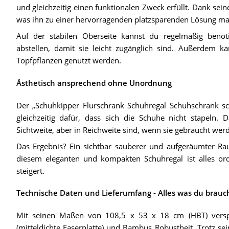
und gleichzeitig einen funktionalen Zweck erfüllt. Dank sei
was ihn zu einer hervorragenden platzsparenden Lösung ma
Auf der stabilen Oberseite kannst du regelmäßig benö
abstellen, damit sie leicht zugänglich sind. Außerdem ka
Topfpflanzen genutzt werden.
Ästhetisch ansprechend ohne Unordnung
Der „Schuhkipper Flurschrank Schuhregal Schuhschrank s
gleichzeitig dafür, dass sich die Schuhe nicht stapeln. 
Sichtweite, aber in Reichweite sind, wenn sie gebraucht wer
Das Ergebnis? Ein sichtbar sauberer und aufgeräumter Ra
diesem eleganten und kompakten Schuhregal ist alles ord
steigert.
Technische Daten und Lieferumfang - Alles was du brauc
Mit seinen Maßen von 108,5 x 53 x 18 cm (HBT) verspr
(mitteldichte Faserplatte) und Bambus Robustheit. Trotz sein