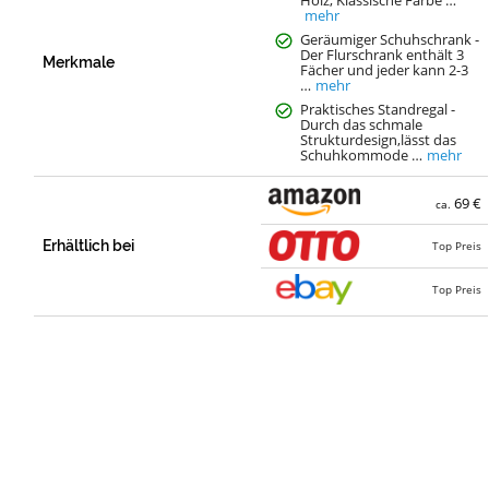
mehr
Geräumiger Schuhschrank -
Der Flurschrank enthält 3
Merkmale
Fächer und jeder kann 2-3
…
mehr
Praktisches Standregal -
Durch das schmale
Strukturdesign,lässt das
Schuhkommode …
mehr
69 €
ca.
Erhältlich bei
Top Preis
Top Preis