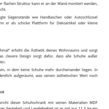
ner flachen Struktur kann er an der Wand montiert werden,
cht.
tigte Gegenstände wie Handtaschen oder Autoschlüssel
nn er als schicke Plattform für Dekoartikel oder kleine
chmal“ erhöht die Ästhetik deines Wohnraums und sorgt
Das clevere Design sorgt dafür, dass alle Schuhe außer
den.
um, in dem keine Schuhe mehr durcheinander liegen. In
entlich aufgeräumt, was seinen ästhetischen Wert noch
hst
icht dieser Schuhschrank mit seinen Materialien MDF
er Festigkeit und Langlebigkeit ist er mit nur 11,3 kg ein