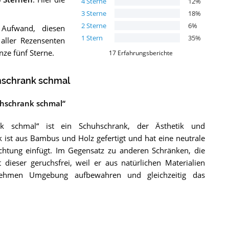
4
Sterne
12
%
3
Sterne
18
%
2
Sterne
6
%
Aufwand, diesen
1
Stern
35
%
aller Rezensenten
ze fünf Sterne.
17
Erfahrungsberichte
hschrank schmal
uhschrank schmal“
nk schmal“ ist ein Schuhschrank, der Ästhetik und
 ist aus Bambus und Holz gefertigt und hat eine neutrale
chtung einfügt. Im Gegensatz zu anderen Schränken, die
ieser geruchsfrei, weil er aus natürlichen Materialien
nehmen Umgebung aufbewahren und gleichzeitig das