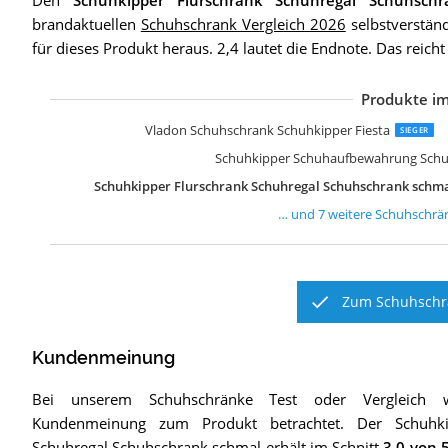
Den
Schuhkipper Flurschrank Schuhregal Schuhsch
brandaktuellen
Schuhschrank Vergleich 2026
selbstverständ
für dieses Produkt heraus. 2,4 lautet die Endnote. Das reich
Produkte im
S
V
S
V
V
S
J
Vladon Schuhschrank Schuhkipper Fiesta
SIEGER
Schuhkipper Schuhaufbewahrung Sc
Schuhkipper Flurschrank Schuhregal Schuhschrank schm
… und
7
weitere
Schuhschrä
Zum Schuhschra
Kundenmeinung
Bei unserem
Schuhschränke
Test oder Vergleich 
Kundenmeinung zum Produkt betrachtet.
Der
Schuhk
Schuhregal Schuhschrank schmal
erhält im Schnitt
3,0
von 5