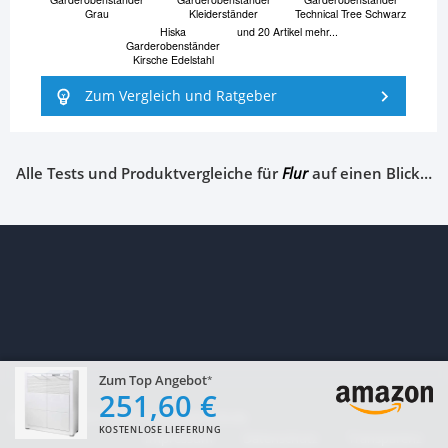
Grau
Kleiderständer
Technical Tree Schwarz
Hiska
und 20 Artikel mehr...
Garderobenständer
Kirsche Edelstahl
Zum Vergleich und Ratgeber
Alle Tests und Produktvergleiche für
Flur
auf einen Blick…
Zum Top Angebot
251,60 €
Copyright
2017–
2026
TopRatgeber24.de
KOSTENLOSE LIEFERUNG
Impressum
Datenschutz
Transparenz