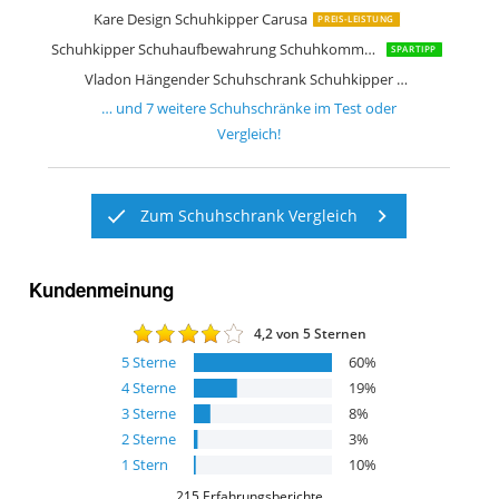
Kare Design Schuhkipper Carusa
PREIS-LEISTUNG
Schuhkipper Schuhaufbewahrung Schuhkommode Schuhständer
SPARTIPP
Vladon Hängender Schuhschrank Schuhkipper Annie
… und
7
weitere
Schuhschränke
im Test oder
Vergleich!
Zum Schuhschrank Vergleich
Kundenmeinung
4,2
von 5 Sternen
5
Sterne
60
%
4
Sterne
19
%
3
Sterne
8
%
2
Sterne
3
%
1
Stern
10
%
215
Erfahrungsberichte