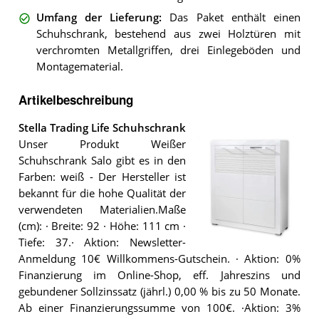
Umfang der Lieferung
:
Das Paket enthält einen
Schuhschrank, bestehend aus zwei Holztüren mit
verchromten Metallgriffen, drei Einlegeböden und
Montagematerial.
Artikelbeschreibung
Stella Trading Life Schuhschrank
Unser Produkt Weißer
Schuhschrank Salo gibt es in den
Farben: weiß - Der Hersteller ist
bekannt für die hohe Qualität der
verwendeten Materialien.Maße
(cm): · Breite: 92 · Höhe: 111 cm ·
Tiefe: 37.· Aktion: Newsletter-
Der
Anmeldung 10€ Willkommens-Gutschein. · Aktion: 0%
Stella
Trading
Finanzierung im Online-Shop, eff. Jahreszins und
Life
gebundener Sollzinssatz (jährl.) 0,00 % bis zu 50 Monate.
Schuhschrank
.
Ab einer Finanzierungssumme von 100€. ·Aktion: 3%