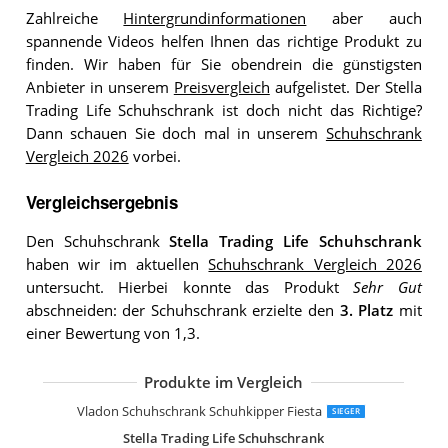
Zahlreiche
Hintergrundinformationen
aber auch
spannende Videos helfen Ihnen das richtige Produkt zu
finden. Wir haben für Sie obendrein die günstigsten
Anbieter in unserem
Preisvergleich
aufgelistet. Der Stella
Trading Life Schuhschrank ist doch nicht das Richtige?
Dann schauen Sie doch mal in unserem
Schuhschrank
Vergleich 2026
vorbei.
Vergleichsergebnis
Den Schuhschrank
Stella Trading Life Schuhschrank
haben wir im aktuellen
Schuhschrank Vergleich 2026
untersucht. Hierbei konnte das Produkt
Sehr Gut
abschneiden: der Schuhschrank erzielte den
3. Platz
mit
einer Bewertung von 1,3.
Produkte im Vergleich
Vladon Schuhschrank Schuhkipper Lo
Vladon Schuhschrank Schuhkipper Fie
Jan Kurtz Schuhschrank Stahlblech
Vladon Schuhschrank Schuhkipper Fiesta
SIEGER
Stella Trading Life Schuhschrank