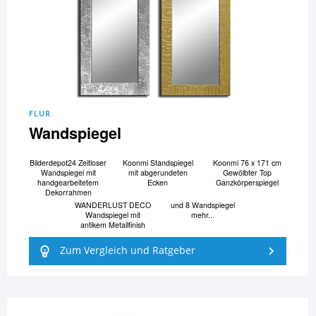
FLUR
Wandspiegel
Bilderdepot24 Zeitloser
Koonmi Standspiegel
Koonmi 76 x 171 cm
Wandspiegel mit
mit abgerundeten
Gewölbter Top
handgearbeitetem
Ecken
Ganzkörperspiegel
Dekorrahmen
WANDERLUST DECO
und 8 Wandspiegel
Wandspiegel mit
mehr...
antikem Metallfinish
Zum Vergleich und Ratgeber