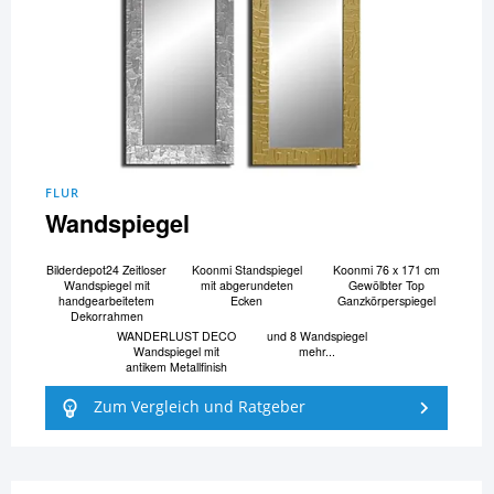
FLUR
Wandspiegel
Bilderdepot24 Zeitloser
Koonmi Standspiegel
Koonmi 76 x 171 cm
Wandspiegel mit
mit abgerundeten
Gewölbter Top
handgearbeitetem
Ecken
Ganzkörperspiegel
Dekorrahmen
WANDERLUST DECO
und 8 Wandspiegel
Wandspiegel mit
mehr...
antikem Metallfinish
Zum Vergleich und Ratgeber