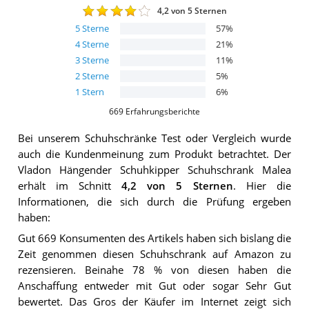
4,2
von 5 Sternen
5
Sterne
57
%
4
Sterne
21
%
3
Sterne
11
%
2
Sterne
5
%
1
Stern
6
%
669
Erfahrungsberichte
Bei unserem
Schuhschränke
Test oder Vergleich wurde
auch die Kundenmeinung zum Produkt betrachtet.
Der
Vladon Hängender Schuhkipper Schuhschrank Malea
erhält im Schnitt
4,2
von 5 Sternen
. Hier die
Informationen, die sich durch die Prüfung ergeben
haben:
Gut 669 Konsumenten des Artikels haben sich bislang die
Zeit genommen diesen Schuhschrank auf Amazon zu
rezensieren. Beinahe 78 % von diesen haben die
Anschaffung entweder mit Gut oder sogar Sehr Gut
bewertet. Das Gros der Käufer im Internet zeigt sich