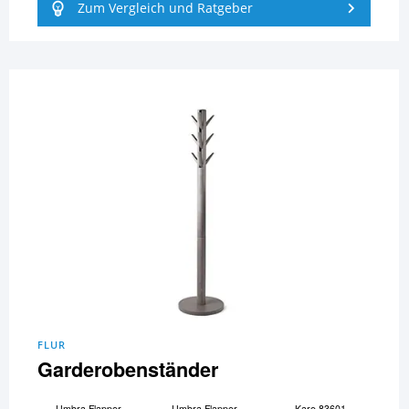
Zum Vergleich und Ratgeber
FLUR
Garderobenständer
Umbra Flapper
Umbra Flapper
Kare 83601