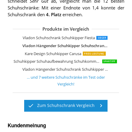
schneidet
Sehr Gut
ab, vergleicht man die 12 besten
Schuhschränke: Mit einer Endnote von 1,4 konnte der
Schuhschrank den
4. Platz
erreichen.
Produkte im Vergleich
Vladon Schuhschrank Schuhkipper Lo
Vladon Schuhschrank Schuhkipper Fie
Jan Kurtz Schuhschrank Stahlblech
Vladon Schuhschrank Schuhkipper Fiesta
SIEGER
Vladon Hängender Schuhkipper Schuhschrank Malea
Kare Design Schuhkipper Carusa
PREIS-LEISTUNG
Schuhkipper Schuhaufbewahrung Schuhkommode Schuhständer
SPARTIPP
Vladon Hängender Schuhschrank Schuhkipper Annie
… und
7
weitere
Schuhschränke
im Test oder
Vergleich!
Zum Schuhschrank Vergleich
Kundenmeinung