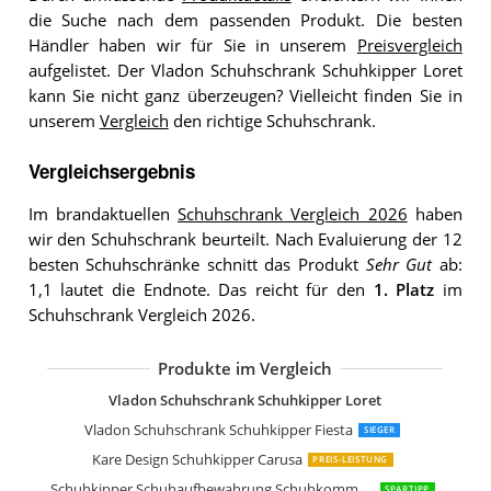
die Suche nach dem passenden Produkt. Die besten
Händler haben wir für Sie in unserem
Preisvergleich
aufgelistet. Der Vladon Schuhschrank Schuhkipper Loret
kann Sie nicht ganz überzeugen? Vielleicht finden Sie in
unserem
Vergleich
den richtige Schuhschrank.
Vergleichsergebnis
Im brandaktuellen
Schuhschrank Vergleich 2026
haben
wir den Schuhschrank beurteilt. Nach Evaluierung der 12
besten Schuhschränke schnitt das Produkt
Sehr Gut
ab:
1,1 lautet die Endnote. Das reicht für den
1. Platz
im
Schuhschrank Vergleich 2026.
Produkte im Vergleich
Vladon Schuhschrank Schuhkipper Lo
Vladon Schuhschrank Schuhkipper Fie
Jan Kurtz Schuhschrank Stahlblech
Vladon Schuhschrank Schuhkipper Loret
Vladon Schuhschrank Schuhkipper Fiesta
SIEGER
Kare Design Schuhkipper Carusa
PREIS-LEISTUNG
Schuhkipper Schuhaufbewahrung Schuhkommode Schuhständer
SPARTIPP