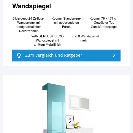
Wandspiegel
Bilderdepot24 Zeitloser
Koonmi Standspiegel
Koonmi 76 x 171 cm
Wandspiegel mit
mit abgerundeten
Gewölbter Top
handgearbeitetem
Ecken
Ganzkörperspiegel
Dekorrahmen
WANDERLUST DECO
und 8 Wandspiegel
Wandspiegel mit
mehr...
antikem Metallfinish
Zum Vergleich und Ratgeber