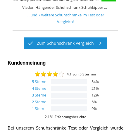
Vladon Hängender Schuhschrank Schuhkipper Annie
… und
7
weitere
Schuhschränke
im Test oder
Vergleich!
Zum Schuhschrank Vergleich
Kundenmeinung
4,1
von 5 Sternen
5
Sterne
54
%
4
Sterne
21
%
3
Sterne
12
%
2
Sterne
5
%
1
Stern
9
%
2.181
Erfahrungsberichte
Bei unserem
Schuhschränke
Test oder Vergleich wurde