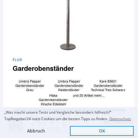
FLUR
Garderobenständer
Umbra Flapper
Umbra Flapper
Kare 83601
Garderobenständer
Garderobenständer
Garderobenständer
Grau
Kleiderständer
Technical Tree Schwarz
Hiska
und 20 Artikel mehr...
Garderobenständer
Kirsche Edelstahl
„Was macht unsere Tests und Vergleiche besonders hilfreich?“
Zum Vergleich und Ratgeber
Zum Top Angebot
TopRatgeber24 nutzt Cookies um die besten Tipps zu finden.
Datenschutz
172,22 €
Abbruch
OK
KOSTENLOSE LIEFERUNG