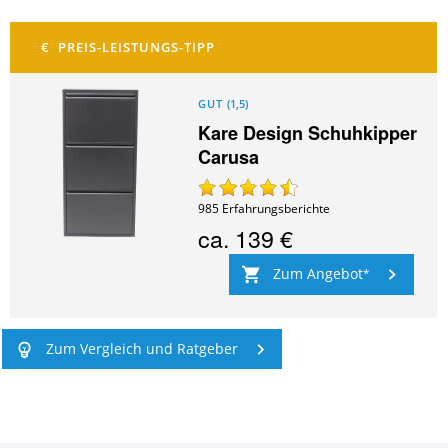
GUT
(
1,5
)
Kare Design Schuhkipper
Carusa
985
Erfahrungsberichte
ca.
139 €
Zum Angebot
Zum Vergleich und Ratgeber