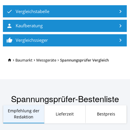
Vergleichstabelle
Kaufberatung
Vergleichssieger
TopRatgeber24.de
Baumarkt
Messgeräte
Spannungsprüfer Vergleich
Spannungsprüfer-Bestenliste
Empfehlung der
Lieferzeit
Bestpreis
Redaktion