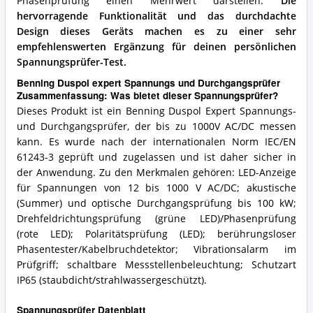
Phasenprüfung einen Mehrwert darstellen.
Die
hervorragende Funktionalität und das durchdachte
Design dieses Geräts machen es zu einer sehr
empfehlenswerten Ergänzung für deinen persönlichen
Spannungsprüfer-Test.
Benning Duspol expert Spannungs und Durchgangsprüfer
Zusammenfassung: Was bietet dieser Spannungsprüfer?
Dieses Produkt ist ein Benning Duspol Expert Spannungs-
und Durchgangsprüfer, der bis zu 1000V AC/DC messen
kann. Es wurde nach der internationalen Norm IEC/EN
61243-3 geprüft und zugelassen und ist daher sicher in
der Anwendung. Zu den Merkmalen gehören: LED-Anzeige
für Spannungen von 12 bis 1000 V AC/DC; akustische
(Summer) und optische Durchgangsprüfung bis 100 kW;
Drehfeldrichtungsprüfung (grüne LED)/Phasenprüfung
(rote LED); Polaritätsprüfung (LED); berührungsloser
Phasentester/Kabelbruchdetektor; Vibrationsalarm im
Prüfgriff; schaltbare Messstellenbeleuchtung; Schutzart
IP65 (staubdicht/strahlwassergeschützt).
Spannungsprüfer Datenblatt