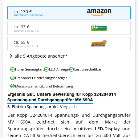
Kopp
ca. 130 €
324204014
KOSTENLOSE LIEFERUNG
Spannung-
und
ca. 63 €
Durchgangsprüfer
Lieferung ab ca.
7 €
MV
690A
ca. 65 €
Lieferung ab ca.
5 €
Angebote:
Wo
alle 5 Angebote ansehen
ist
dieser
Kopp
Spannungsprüfer
Hohe Genauigkeit
LED-Anzeige
Last umschaltbar
324204014
erhältlich?
Drehbarer Feldrichtungsanzeiger
Spannung-
und
Messspitzenschutz und Beleuchtung
Durchgangsprüfer
Ergebnis Gut: Unsere Bewertung für Kopp 324204014
MV
Spannung-und Durchgangsprüfer MV 690A
690A
Vorteile:
6. Platz
im Spannungsprüfer-Vergleich
Was
Der Kopp 324204014 Spannungs- und Durchgangsprüfer
spricht
MV 690A zeichnet sich auf dem Markt der
für
Spannungsprüfer durch sein
intuitives LED-Display
und
diesen
Spannungsprüfer?
seinen CATIII-Sicherheitsbereich von bis zu 400 Volt aus