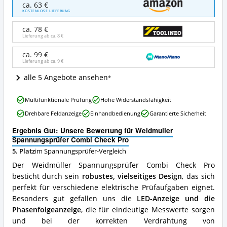
Weidmuller
ca. 63 €
Spannungsprüfer
KOSTENLOSE LIEFERUNG
Combi
Check
ca. 78 €
Pro
Lieferung ab ca.
8 €
Angebote:
Wo
ca. 99 €
Lieferung ab ca.
9 €
ist
dieser
alle 5 Angebote ansehen
Spannungsprüfer
erhältlich?
Weidmuller
Multifunktionale Prüfung
Hohe Widerstandsfähigkeit
Spannungsprüfer
Drehbare Feldanzeige
Einhandbedienung
Garantierte Sicherheit
Combi
Check
Ergebnis Gut: Unsere Bewertung für Weidmuller
Pro
Spannungsprüfer Combi Check Pro
Vorteile:
5. Platz
im Spannungsprüfer-Vergleich
Was
spricht
Der Weidmüller Spannungsprüfer Combi Check Pro
für
besticht durch sein
robustes, vielseitiges Design
, das sich
diesen
perfekt für verschiedene elektrische Prüfaufgaben eignet.
Spannungsprüfer?
Besonders gut gefallen uns die
LED-Anzeige und die
Phasenfolgeanzeige
, die für eindeutige Messwerte sorgen
und bei der korrekten Verdrahtung von