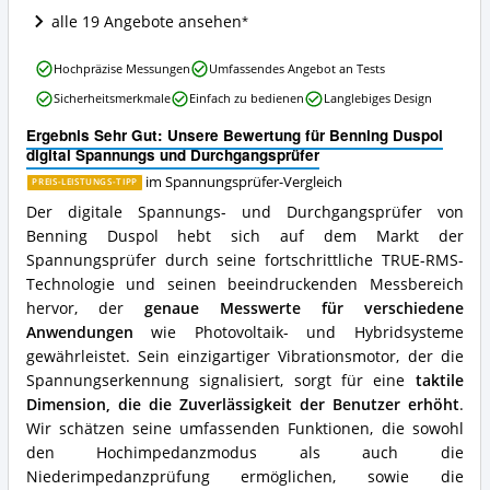
ist
alle 19 Angebote ansehen
dieser
Spannungsprüfer
Benning
erhältlich?
Hochpräzise Messungen
Umfassendes Angebot an Tests
Duspol
Sicherheitsmerkmale
Einfach zu bedienen
Langlebiges Design
digital
Spannungs
Ergebnis Sehr Gut: Unsere Bewertung für Benning Duspol
und
digital Spannungs und Durchgangsprüfer
Durchgangsprüfer
Vorteile:
im Spannungsprüfer-Vergleich
PREIS-LEISTUNGS-TIPP
Was
Der digitale Spannungs- und Durchgangsprüfer von
spricht
Benning Duspol hebt sich auf dem Markt der
für
Spannungsprüfer durch seine fortschrittliche TRUE-RMS-
diesen
Spannungsprüfer?
Technologie und seinen beeindruckenden Messbereich
hervor, der
genaue Messwerte für verschiedene
Anwendungen
wie Photovoltaik- und Hybridsysteme
gewährleistet. Sein einzigartiger Vibrationsmotor, der die
Spannungserkennung signalisiert, sorgt für eine
taktile
Dimension, die die Zuverlässigkeit der Benutzer erhöht
.
Wir schätzen seine umfassenden Funktionen, die sowohl
den Hochimpedanzmodus als auch die
Niederimpedanzprüfung ermöglichen, sowie die