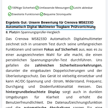
dieser
Spannungsprüfer
Crenova
100%ige Sicherheit
Umfassende Messungen
Leicht ablesbar
erhältlich?
MS8233D
Erweiterte Funktionen
Bequeme Stromquelle
Automatisch
Digital
Ergebnis Gut: Unsere Bewertung für Crenova MS8233D
Multimeter
Automatisch Digital Multimeter Tragbare Prüfvorrichtung
Tragbare
8. Platz
im Spannungsprüfer-Vergleich
Prüfvorrichtung
Vorteile:
Das Crenova MS8233D Automatisch Digitalmultimeter
Was
zeichnet sich in unserem Test durch seine umfangreichen
spricht
Funktionen und seinen
Fokus auf Sicherheit
aus, was es zu
für
diesen
einer ausgezeichneten Wahl für alle macht, die einen
Spannungsprüfer?
persönlichen Spannungsprüfer-Test durchführen. Uns
gefallen die
zahlreichen Sicherheitsvorkehrungen
,
darunter die eingebauten Doppelsicherungen und der
Überlastungsschutz. Das Gerät ist vielseitig einsetzbar und
kann AC/DC-Spannung und -Strom, Widerstand, Frequenz,
Durchgang und Diodenfunktionalität messen. Das
hintergrundbeleuchtete Display
sorgt auch in dunklen
Umgebungen für Klarheit und erhöht die
Benutzerfreundlichkeit. Die Datenaufzeichnungsfunktion
und die
automatische Abschaltung
sorgen für eine