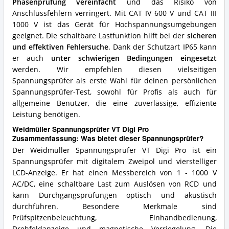
Phasenprüfung vereinfacht
und das Risiko von
Anschlussfehlern verringert. Mit CAT IV 600 V und CAT III
1000 V ist das Gerät für Hochspannungsumgebungen
geeignet. Die schaltbare Lastfunktion hilft bei der
sicheren
und effektiven Fehlersuche
. Dank der Schutzart IP65 kann
er auch
unter schwierigen Bedingungen eingesetzt
werden. Wir empfehlen diesen vielseitigen
Spannungsprüfer als erste Wahl für deinen persönlichen
Spannungsprüfer-Test, sowohl für Profis als auch für
allgemeine Benutzer, die eine zuverlässige, effiziente
Leistung benötigen.
Weidmüller Spannungsprüfer VT Digi Pro
Zusammenfassung: Was bietet dieser Spannungsprüfer?
Der Weidmüller Spannungsprüfer VT Digi Pro ist ein
Spannungsprüfer mit digitalem Zweipol und vierstelliger
LCD-Anzeige. Er hat einen Messbereich von 1 - 1000 V
AC/DC, eine schaltbare Last zum Auslösen von RCD und
kann Durchgangsprüfungen optisch und akustisch
durchführen. Besondere Merkmale sind
Prüfspitzenbeleuchtung, Einhandbedienung,
Drehfeldanzeige und magnetische Verriegelung. Die