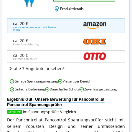
Produktdetails
Pancontrol.at
ca. 20 €
Pancontrol
mit Amazon
GRATIS PREMIUMVERSAND
Prime
Spannungsprüfer
Angebote:
ca. 20 €
Wo
kostenlose Lieferung
ist
dieser
ca. 20 €
Spannungsprüfer
Lieferung ab ca.
5 €
erhältlich?
alle 7 Angebote ansehen
Pancontrol.at
Genaue Spannungsmessung
Vielseitiger Bereich
Pancontrol
Einfache Bedienung
Dauerhafter Schutz
Zuverlässige Leistung
Spannungsprüfer
Vorteile:
Ergebnis Gut: Unsere Bewertung für Pancontrol.at
Was
Pancontrol Spannungsprüfer
spricht
für
im Spannungsprüfer-Vergleich
SPARTIPP
diesen
Der Pancontrol.at Pancontrol Spannungsprüfer sticht mit
Spannungsprüfer?
seinem robusten Design und seiner umfassenden