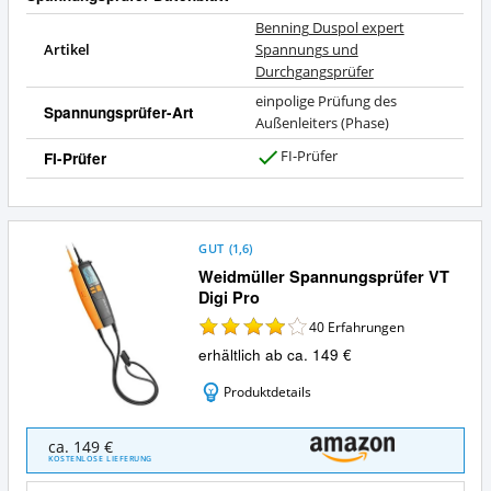
Benning Duspol expert
Artikel
Spannungs und
Durchgangsprüfer
einpolige Prüfung des
Spannungsprüfer-Art
Außenleiters (Phase)
FI-Prüfer
FI-Prüfer
J
a
GUT
(
1,6
)
Weidmüller Spannungsprüfer VT
Digi Pro
40
Erfahrungen
erhältlich ab ca. 149 €
Produktdetails
Weidmüller
ca. 149 €
Spannungsprüfer
KOSTENLOSE LIEFERUNG
VT