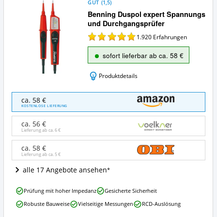
GUT
(
1,5
)
Benning Duspol expert Spannungs
und Durchgangsprüfer
1.920
Erfahrungen
sofort lieferbar ab ca. 58 €
Produktdetails
Benning
ca. 58 €
Duspol
KOSTENLOSE LIEFERUNG
expert
Spannungs
ca. 56 €
und
Lieferung ab ca.
6 €
Durchgangsprüfer
Angebote:
ca. 58 €
Lieferung ab ca.
5 €
Wo
ist
alle 17 Angebote ansehen
dieser
Spannungsprüfer
Benning
erhältlich?
Prüfung mit hoher Impedanz
Gesicherte Sicherheit
Duspol
Robuste Bauweise
Vielseitige Messungen
RCD-Auslösung
expert
Spannungs