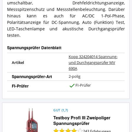
umschaltbar, Drehfeldrichtungsanzeige,
Messspitzenschutz und Messstellenbeleuchtung. Darüber
hinaus kann es auch für AC/DC 1-Pol-Phase,
Polaritätsanzeige für DC-Spannung, Auto (Funktion) Test,
LED-Taschenlampe und akustische Durchgangsprüfer
testen.
Spannungsprüfer Datenblatt
Kopp 324204014 Spannung-
Artikel
und Durchgangsprüfer MV
690A
Spannungsprüfer-Art
2-polig
FI-Prüfer
FI-Prüfer
J
a
GUT
(
1,7
)
Testboy Profi III Zweipoliger
Spannungsprüfer
243
Erfahrungen