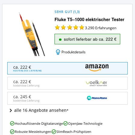
SEHR GUT
(
1,3
)
Fluke T5–1000 elektrischer Tester
3.290
Erfahrungen
sofort lieferbar ab ca. 222 €
Produktdetails
Fluke
ca. 222 €
T5–
KOSTENLOSE LIEFERUNG
1000
elektrischer
ca. 222 €
Tester
kostenlose Lieferung
Angebote:
Wo
ca. 245 €
kostenlose Lieferung
ist
dieser
alle 16 Angebote ansehen
Spannungsprüfer
erhältlich?
Fluke
Hochauflösende Digitalanzeige
OpenJaw-Technologie
T5–
Robuste Messleitungen
SlimReach-Prüfspitzen
1000