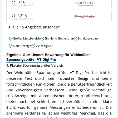
Digi
ca. 97 €
Pro
Lieferung ab ca.
6 €
Angebote:
Wo
ca. 101 €
Lieferung ab ca.
7 €
ist
dieser
alle 16 Angebote ansehen
Spannungsprüfer
erhältlich?
Weidmüller
Großer Messbereich
Ein-Hand-Bedienung
Schaltbare Last
Spannungsprüfer
Klare Anzeige
Vielseitigkeit
VT
Digi
Ergebnis Gut: Unsere Bewertung für Weidmüller
Pro
Spannungsprüfer VT Digi Pro
Vorteile:
4. Platz
im Spannungsprüfer-Vergleich
Was
spricht
Der Weidmüller Spannungsprüfer VT Digi Pro besticht in
für
unserem Test durch sein
robustes Design
und seine
diesen
fortschrittlichen Funktionen, die die Benutzerfreundlichkeit
Spannungsprüfer?
und Zuverlässigkeit verbessern. Seine große vierstellige
LCD-Anzeige mit automatischer Hintergrundbeleuchtung
bietet auch bei schlechten Lichtverhältnissen eine
klare
Sicht
, was für genaue Messungen entscheidend ist. Die
drehbare Feldanzeige ist ein wichtiges Merkmal, das die