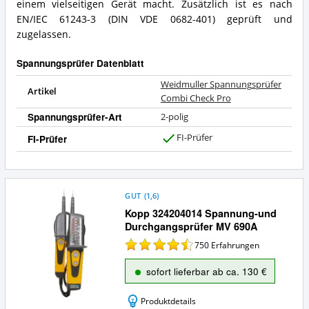
einem vielseitigen Gerät macht. Zusätzlich ist es nach
EN/IEC 61243-3 (DIN VDE 0682-401) geprüft und
zugelassen.
Spannungsprüfer Datenblatt
Weidmuller Spannungsprüfer
Artikel
Combi Check Pro
Spannungsprüfer-Art
2-polig
FI-Prüfer
FI-Prüfer
J
a
GUT
(
1,6
)
Kopp 324204014 Spannung-und
Durchgangsprüfer MV 690A
750
Erfahrungen
sofort lieferbar ab ca. 130 €
Produktdetails