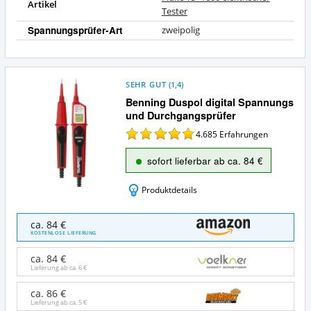
Artikel
Tester
Spannungsprüfer-Art
zweipolig
SEHR GUT
(
1,4
)
Benning Duspol digital Spannungs
und Durchgangsprüfer
4.685
Erfahrungen
sofort lieferbar ab ca. 84 €
Produktdetails
Benning
ca. 84 €
Duspol
KOSTENLOSE LIEFERUNG
digital
Spannungs
ca. 84 €
und
Lieferung ab ca.
6 €
Durchgangsprüfer
Angebote:
ca. 86 €
Lieferung ab ca.
5 €
Wo