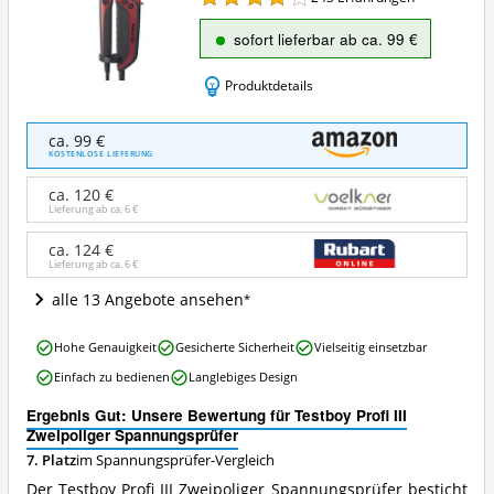
sofort lieferbar ab ca. 99 €
Produktdetails
Testboy
ca. 99 €
Profi
KOSTENLOSE LIEFERUNG
III
Zweipoliger
ca. 120 €
Spannungsprüfer
Lieferung ab ca.
6 €
Angebote:
Wo
ca. 124 €
Lieferung ab ca.
6 €
ist
dieser
alle 13 Angebote ansehen
Spannungsprüfer
erhältlich?
Testboy
Hohe Genauigkeit
Gesicherte Sicherheit
Vielseitig einsetzbar
Profi
Einfach zu bedienen
Langlebiges Design
III
Zweipoliger
Ergebnis Gut: Unsere Bewertung für Testboy Profi III
Spannungsprüfer
Zweipoliger Spannungsprüfer
Vorteile:
7. Platz
im Spannungsprüfer-Vergleich
Was
spricht
Der Testboy Profi III Zweipoliger Spannungsprüfer besticht