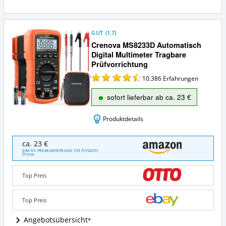
a
GUT
(
1,7
)
Crenova MS8233D Automatisch
Digital Multimeter Tragbare
Prüfvorrichtung
10.386
Erfahrungen
sofort lieferbar ab ca. 23 €
Produktdetails
Crenova
ca. 23 €
MS8233D
mit Amazon
GRATIS PREMIUMVERSAND
Prime
Automatisch
Digital
Multimeter
Top Preis
Tragbare
Prüfvorrichtung
Top Preis
Angebote:
Wo
Angebotsübersicht
ist