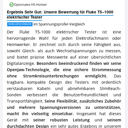
elektrischer
Optionales H5-Holster
Tester
Ergebnis Sehr Gut: Unsere Bewertung für Fluke T5–1000
Vorteile:
elektrischer Tester
Was
spricht
im Spannungsprüfer-Vergleich
VERGLEICHSSIEGER
für
Der Fluke T5-1000 elektrischer Tester ist eine
diesen
hervorragende Wahl für jeden Elektrofachmann oder
Spannungsprüfer?
Heimwerker. Er zeichnet sich durch seine Fähigkeit aus,
sowohl Gleich- als auch Wechselspannungen zu messen,
und bietet präzise Messwerte auf einer übersichtlichen
Digitalanzeige.
Besonders beeindruckend finden wir seine
OpenJaw-Technologie, die eine sichere Strommessung
ohne Stromkreisunterbrechungen ermöglicht.
Das
tragbare, kompakte Design des Testers mit ordentlich
verstaubaren Kabeln und abnehmbaren SlimReach-
Sonden verbessert die Benutzerfreundlichkeit und
Transportfähigkeit.
Seine Flexibilität, zusätzliches Zubehör
und mehrere Spannungsversionen zu unterstützen,
macht ihn vielseitig einsetzbar.
Insgesamt hat dieses
Gerät mit
seiner robusten Leistung
und
seinem
durchdachten Design
ein sehr gutes Ergebnis in unserem