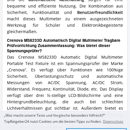
bequeme und effiziente Nutzung. Die Kombination aus
Sicherheit, Funktionalität und
Benutzerfreundlichkeit
macht dieses Multimeter zu einem ausgezeichneten
Werkzeug für Schüler und Elektronikbegeisterte
gleichermaßen.
Crenova MS8233D Automatisch Digital Multimeter Tragbare
Prüfvorrichtung Zusammenfassung: Was bietet dieser
Spannungsprüfer?
Das Crenova MS8233D Automatic Digital Multimeter
Portable Test Fixture ist ein Spannungsprüfer der Marke
„Crenova“. Es verfügt über Funktionen wie 100%ige
Sicherheit, Überlastungsschutz und automatische
Messungen von AC/DC Spannung, AC/DC Strom,
Widerstand, Frequenz, Kontinuität, Diode, etc. Das Display
verfügt über drei ½-stellige LCD-Bildschirme und eine
Hintergrundbeleuchtung, die auch bei schlechten
Lichtverhältnissen gut sichtbar ist. Außerdem bietet es
Datenaufzeichnung, Maximalwertaufzeichnung,
„Was macht unsere Tests und Vergleiche besonders hilfreich?“
Funktionsumschaltung, automatische Abschaltung und
TopRatgeber24 nutzt Cookies um die besten Tipps zu finden.
Datenschutz
eine Abtastgeschwindigkeit von 3 Mal pro Sekunde.