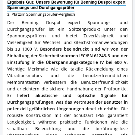
Ergebnis Gut: Unsere Bewertung für Benning Duspol expert
und
Spannungs und Durchgangsprüfer
Durchgangsprüfer
3. Platz
im Spannungsprüfer-Vergleich
Vorteile:
Was
Der Benning Duspol expert Spannungs- und
spricht
Durchgangsprüfer ist ein Spitzenprodukt unter den
für
Spannungsprüfern und bietet Zuverlässigkeit und
diesen
Spannungsprüfer?
Vielseitigkeit für Wechsel- und Gleichstromanwendungen
bis zu 1000 V.
Besonders beeindruckt sind wir von der
Einhaltung der Sicherheitsnormen IEC/EN 61243-3 und der
Einstufung in die Überspannungskategorie IV bei 600 V.
Wichtige Merkmale wie die taktile Rückmeldung eines
Vibrationsmotors und die benutzerfreundlichen
Membrantasten verbessern die Benutzerfreundlichkeit
und erleichtern die sichere Handhabung der Prüfpunkte.
Er liefert akustische und optische Signale für
Durchgangsprüfungen, was das Vertrauen der Benutzer in
potenziell gefährlichen Umgebungen deutlich erhöht.
Die
robuste Konstruktion mit der Schutzart IP65 garantiert
Langlebigkeit, während praktische Funktionen wie die
schaltbare Beleuchtung und die berührungslose