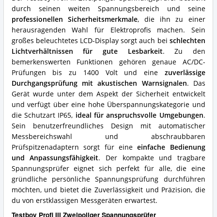
für
durch seinen weiten Spannungsbereich und seine
diesen
professionellen Sicherheitsmerkmale
, die ihn zu einer
Spannungsprüfer?
herausragenden Wahl für Elektroprofis machen. Sein
großes beleuchtetes LCD-Display sorgt auch bei
schlechten
Lichtverhältnissen für gute Lesbarkeit
. Zu den
bemerkenswerten Funktionen gehören genaue AC/DC-
Prüfungen bis zu 1400 Volt und eine
zuverlässige
Durchgangsprüfung mit akustischen Warnsignalen
. Das
Gerät wurde unter dem Aspekt der Sicherheit entwickelt
und verfügt über eine hohe Überspannungskategorie und
die Schutzart IP65,
ideal für anspruchsvolle Umgebungen
.
Sein benutzerfreundliches Design mit automatischer
Messbereichswahl und abschraubbaren
Prüfspitzenadaptern sorgt für eine
einfache Bedienung
und Anpassungsfähigkeit
. Der kompakte und tragbare
Spannungsprüfer eignet sich perfekt für alle, die eine
gründliche persönliche Spannungsprüfung durchführen
möchten, und bietet die Zuverlässigkeit und Präzision, die
du von erstklassigen Messgeräten erwartest.
Testboy Profi III Zweipoliger Spannungsprüfer