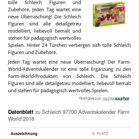
tolle Schleich Figuren und
Zubehöre. Jeden Tag wartet eine
neue Überraschung! Die Schleich
Figuren sind alle detailgetreu
modelliert, liebevoll bemalt und
stehen für pädagogisch wertvolles
Der
Spielen. Hinter 24 Türchen verbergen sich tolle Schleich
Schleich
97700
Figuren und Zubehöre.
Adventskalender
Farm
Jeden Tag wartet eine neue Überraschung! Der Farm-
World
World-Adventskalender ist eine tolle Ergänzung zu den
2018
.
Farm-World-Produkten von Schleich. Die Schleich
Figuren sind alle detailgetreu modelliert, liebevoll bemalt
und stehen für pädagogisch wertvolles Spielen.
TEXTQUELLE:
G
a
Datenblatt
zu
Schleich 97700 Adventskalender Farm
l
World 2018
e
r
Auszeichnung
i