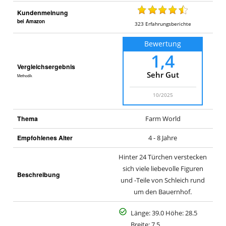
a
Kundenmeinung
K
bei Amazon
323
Erfahrungsberichte
a
Bewertung
u
1,4
f
Vergleichsergebnis
h
Sehr Gut
Methodik
o
f
10/2025
Thema
Farm World
Empfohlenes Alter
4 - 8 Jahre
Hinter 24 Türchen verstecken
sich viele liebevolle Figuren
Beschreibung
und -Teile von Schleich rund
um den Bauernhof.
Länge: 39.0 Höhe: 28.5
Breite: 7.5