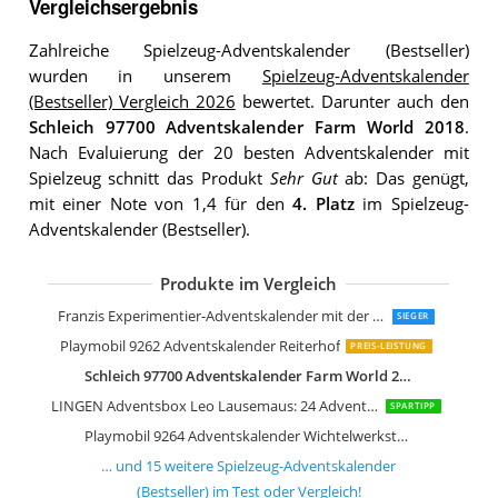
Vergleichsergebnis
Zahlreiche Spielzeug-Adventskalender (Bestseller)
wurden in unserem
Spielzeug-Adventskalender
(Bestseller) Vergleich 2026
bewertet. Darunter auch den
Schleich 97700 Adventskalender Farm World 2018
.
Nach Evaluierung der 20 besten Adventskalender mit
Spielzeug schnitt das Produkt
Sehr Gut
ab: Das genügt,
mit einer Note von 1,4 für den
4. Platz
im Spielzeug-
Adventskalender (Bestseller).
Produkte im Vergleich
Ravensburger GraviTrax Adventskalen
LEGO City Adventskalender
LEGO Harry Potter Adventskalender 
LEGO City Adventskalender 2025
LEGO Minecraft Adventskalender 202
LEGO Star Wars Adventskalender
LEGO Star Wars Adventskalender 202
peiranup Kristalle Adventskalender 2
Franzis Experimentier-Adventskalender mit der Maus
SIEGER
Playmobil 9262 Adventskalender Reiterhof
PREIS-LEISTUNG
Schleich 97700 Adventskalender Farm World 2018
LINGEN Adventsbox Leo Lausemaus: 24 Adventsgeschichten
SPARTIPP
Playmobil 9264 Adventskalender Wichtelwerkstatt
… und
15
weitere
Spielzeug-Adventskalender
(Bestseller)
im Test oder Vergleich!