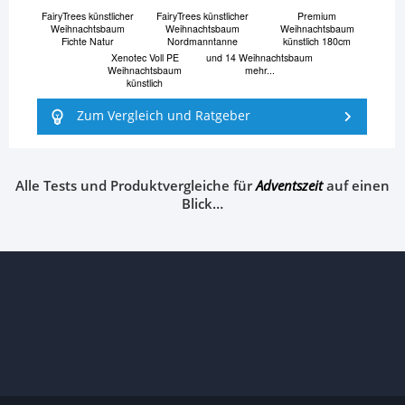
FairyTrees künstlicher
FairyTrees künstlicher
Premium
Weihnachtsbaum
Weihnachtsbaum
Weihnachtsbaum
Fichte Natur
Nordmanntanne
künstlich 180cm
Xenotec Voll PE
und 14 Weihnachtsbaum
Weihnachtsbaum
mehr...
künstlich
Zum Vergleich und Ratgeber
Alle Tests und Produktvergleiche für
Adventszeit
auf einen
Blick…