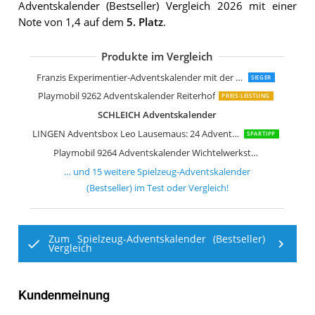
Adventskalender (Bestseller) Vergleich 2026 mit einer
Note von 1,4 auf dem
5. Platz
.
Produkte im Vergleich
Ravensburger GraviTrax Adventskalen
LEGO City Adventskalender
LEGO Harry Potter Adventskalender 
LEGO City Adventskalender 2025
LEGO Minecraft Adventskalender 202
LEGO Star Wars Adventskalender
LEGO Star Wars Adventskalender 202
peiranup Kristalle Adventskalender 2
Franzis Experimentier-Adventskalender mit der Maus
SIEGER
Playmobil 9262 Adventskalender Reiterhof
PREIS-LEISTUNG
SCHLEICH Adventskalender
LINGEN Adventsbox Leo Lausemaus: 24 Adventsgeschichten
SPARTIPP
Playmobil 9264 Adventskalender Wichtelwerkstatt
… und
15
weitere
Spielzeug-Adventskalender
(Bestseller)
im Test oder Vergleich!
Zum Spielzeug-Adventskalender (Bestseller)
Vergleich
Kundenmeinung