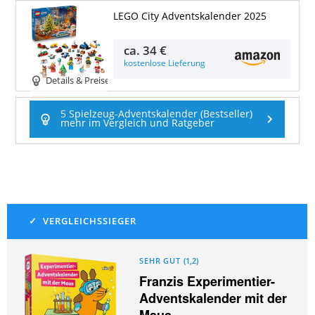
LEGO City Adventskalender 2025
ca.
34 €
kostenlose Lieferung
Details & Preise
5 Spielzeug-Adventskalender (Bestseller)
mehr im Vergleich und Ratgeber
SEHR GUT
(
1,2
)
Franzis Experimentier-
Adventskalender mit der
Maus