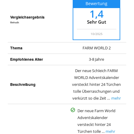
Bewertung
1,4
Vergleichsergebnis
Sehr Gut
Methodik
10/2025
Thema
FARM WORLD 2
Empfohlenes Alter
3-8 Jahre
Der neue Schleich FARM
WORLD Adventskalender
Beschreibung
versteckt hinter 24 Türchen
tolle Überraschungen und
verkürzt so die Zeit …
mehr
Der neue Farm World
Adventskalender
versteckt hinter 24
Türchen tolle …
mehr