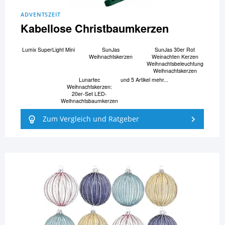
ADVENTSZEIT
Kabellose Christbaumkerzen
Lumix SuperLight Mini
SunJas
SunJas 30er Rot
Weihnachtskerzen
Weinachten Kerzen
Weihnachtsbeleuchtung
Weihnachtskerzen
Lunartec
und 5 Artikel mehr...
Weihnachtskerzen:
20er-Set LED-
Weihnachtsbaumkerzen
Zum Vergleich und Ratgeber