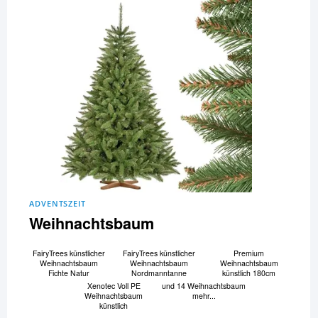
ADVENTSZEIT
Weihnachtsbaum
FairyTrees künstlicher
FairyTrees künstlicher
Premium
Weihnachtsbaum
Weihnachtsbaum
Weihnachtsbaum
Fichte Natur
Nordmanntanne
künstlich 180cm
Xenotec Voll PE
und 14 Weihnachtsbaum
Weihnachtsbaum
mehr...
künstlich