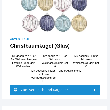
ADVENTSZEIT
Christbaumkugel (Glas)
My-goodbuy24 12er
My-goodbuy24 12er
My-goodbuy24 12er
Set Weihnachtskugeln
Set Luxus
Set Luxus
Echtglas Glaskugeln
Weihnachtskugeln Set
Weihnachtskugeln Set
Weihnachten
G
C
My-goodbuy24 12er
und 9 Artikel mehr...
Set Luxus
Weihnachtskugeln Set
F
Zum Vergleich und Ratgeber