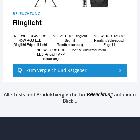
BELEUCHTUNG
Ringlicht
NEEWER RL45C 18"
NEEWER 18" Ringlicht
NEEWER RL45B 18"
45W RGB LED
Set mit
Ringlicht Schreibtisch
Ringlicht Edge Lit Licht
Randbeleuchtung
Edge Lit
NEEWER 18" RGB
und 15 Ringlichter mehr...
LED Ringlicht APP
Steuerung
Zum Vergleich und Ratgeber
Alle Tests und Produktvergleiche für
Beleuchtung
auf einen
Blick…