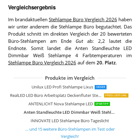
Vergleichsergebnis
Im brandaktuellen
Stehlampe Büro Vergleich 2026
haben
wir unter anderem die Stehlampe Büro begutachtet. Das
Produkt schnitt im direkten Vergleich der 20 bewerteten
Büro-Stehlampen am Ende
Gut
ab: 2,2 lautet die
Endnote. Somit landet die Anten Standleuchte LED
Dimmbar Weiß Stehlampe 4 Farbtemperaturen im
Stehlampe Büro Vergleich 2026
auf dem
20. Platz
.
Produkte im Vergleich
LUXULA LED Büro Stehleuchte
Arcchio LED Büro Stehlampe dimmbar 
Arcchio LED Büro Stehlampe silber
Arcchio LED Stehlampe dimmbar
Maul Arbeitsplatz Standleuchte MAU
ANTENLICHT Stehlampe Dimmbar LE
EDISHINE Stehlampe Wohnzimmer D
SIBRILLE LED Stehlampe Wohnzimme
Govee Rgbic LED Stehlampe Wohnzi
Unilux LED Profi Stehlampe Lixus
SIEGER
RealLED LED Büro Arbeitsplatz Deckenfluter Stehlampe Office 8600 Lumen
PREIS-LEISTUNG
ANTENLICHT Nova Stehlampe LED
SPARTIPP
Anten Standleuchte LED Dimmbar Weiß Stehlampe 4 Farbtemperaturen
INNOVATE LED Stehlampe Büro Tageslicht
… und
15
weitere
Büro-Stehlampen
im Test oder
Vergleich!