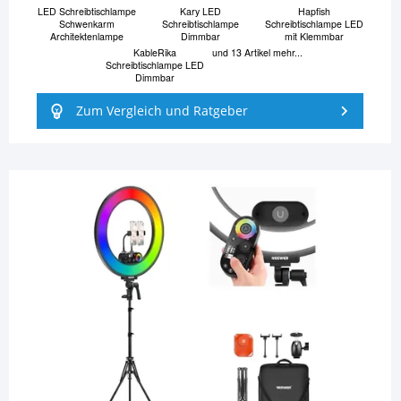
LED Schreibtischlampe
Kary LED
Hapfish
Schwenkarm
Schreibtischlampe
Schreibtischlampe LED
Architektenlampe
Dimmbar
mit Klemmbar
KableRika
und 13 Artikel mehr...
Schreibtischlampe LED
Dimmbar
Zum Vergleich und Ratgeber