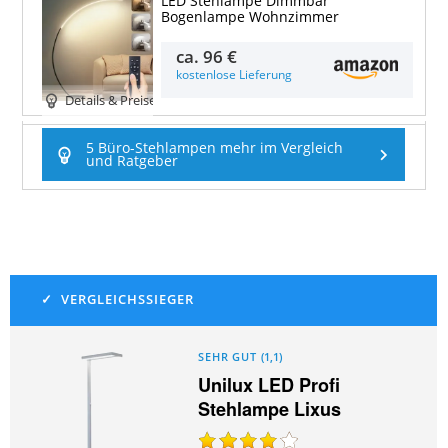
LED Stehlampe Dimmbar
Bogenlampe Wohnzimmer
ca.
96 €
kostenlose Lieferung
Details & Preise
5 Büro-Stehlampen mehr im Vergleich
und Ratgeber
SEHR GUT
(
1,1
)
Unilux LED Profi
Stehlampe Lixus