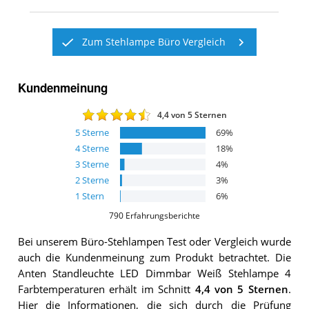
Zum Stehlampe Büro Vergleich
Kundenmeinung
4,4
von 5 Sternen
5
Sterne
69
%
4
Sterne
18
%
3
Sterne
4
%
2
Sterne
3
%
1
Stern
6
%
790
Erfahrungsberichte
Bei unserem
Büro-Stehlampen
Test oder Vergleich wurde
auch die Kundenmeinung zum Produkt betrachtet.
Die
Anten Standleuchte LED Dimmbar Weiß Stehlampe 4
Farbtemperaturen
erhält im Schnitt
4,4
von 5 Sternen
.
Hier die Informationen, die sich durch die Prüfung