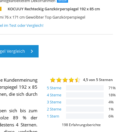
t handgearbeitetem Dekorrahmen
SIEGER
KOCUUY Rechteckig Ganzkörperspiegel 192 x 85 cm
i 76 x 171 cm Gewölbter Top Ganzkörperspiegel
el
im Test oder Vergleich!
el Vergleich
die Kundenmeinung
4,5
von 5 Sternen
rspiegel 192 x 85
5
Sterne
71
%
nen, die sich durch
4
Sterne
18
%
3
Sterne
4
%
2
Sterne
1
%
ben sich bis zum
1
Stern
6
%
Stolze 89 % der
estens 4 Sternen.
198
Erfahrungsberichte
diese verleihen