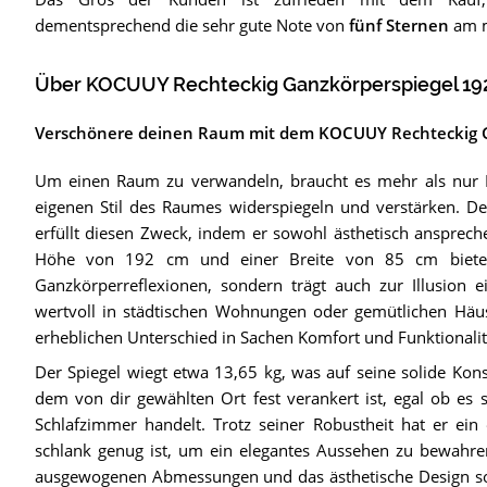
dementsprechend die sehr gute Note von
fünf Sternen
am m
Über KOCUUY Rechteckig Ganzkörperspiegel 192
Verschönere deinen Raum mit dem KOCUUY Rechteckig G
Um einen Raum zu verwandeln, braucht es mehr als nur Mö
eigenen Stil des Raumes widerspiegeln und verstärken. D
erfüllt diesen Zweck, indem er sowohl ästhetisch anspreche
Höhe von 192 cm und einer Breite von 85 cm bietet 
Ganzkörperreflexionen, sondern trägt auch zur Illusion 
wertvoll in städtischen Wohnungen oder gemütlichen H
erheblichen Unterschied in Sachen Komfort und Funktionali
Der Spiegel wiegt etwa 13,65 kg, was auf seine solide Kons
dem von dir gewählten Ort fest verankert ist, egal ob es 
Schlafzimmer handelt. Trotz seiner Robustheit hat er ein
schlank genug ist, um ein elegantes Aussehen zu bewahren, 
ausgewogenen Abmessungen und das ästhetische Design sor