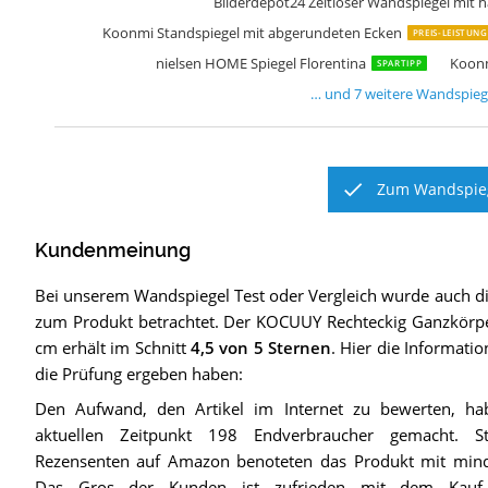
Bilderdepot24 Zeitloser Wandspiegel mi
Koonmi Standspiegel mit abgerundeten Ecken
PREIS-LEISTUNG
nielsen HOME Spiegel Florentina
Koonm
SPARTIPP
… und
7
weitere
Wandspieg
Zum Wandspieg
Kundenmeinung
Bei unserem
Wandspiegel
Test oder Vergleich wurde auch 
zum Produkt betrachtet.
Der
KOCUUY Rechteckig Ganzkörpe
cm
erhält im Schnitt
4,5
von 5 Sternen
. Hier die Informatio
die Prüfung ergeben haben:
Den Aufwand, den Artikel im Internet zu bewerten, ha
aktuellen Zeitpunkt 198 Endverbraucher gemacht. 
Rezensenten auf Amazon benoteten das Produkt mit mind
Das Gros der Kunden ist zufrieden mit dem Kauf, 