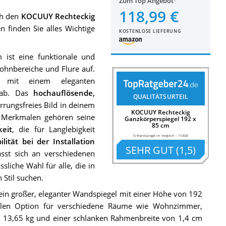
Zum Top Angebot
118,99 €
ch den
KOCUUY Rechteckig
 finden Sie alles Wichtige
KOSTENLOSE LIEFERUNG
ist eine funktionale und
ohnbereiche und Flure auf.
mit einem eleganten
 ab. Das
hochauflösende,
QUALITÄTSURTEIL
rrungsfreies Bild in deinem
KOCUUY Rechteckig
n Merkmalen gehören seine
Ganzkörperspiegel 192 x
85 cm
eit
, die für Langlebigkeit
12 Wandspiegel im Vergleich
–
11/2025
bilität bei der Installation
SEHR GUT
(
1,5
)
ässt sich an verschiedenen
ssliche Wahl für alle, die in
 Stil suchen.
in großer, eleganter Wandspiegel mit einer Höhe von 192
alen Option für verschiedene Räume wie Wohnzimmer,
. 13,65 kg und einer schlanken Rahmenbreite von 1,4 cm