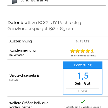
Schuhschränke
Datenblatt
zu
KOCUUY Rechteckig
Ganzkörperspiegel 192 x 85 cm
Auszeichnung
Kundenmeinung
bei Amazon
198
Erfahrungsberichte
Bewertung
1,5
Vergleichsergebnis
Methodik
Sehr Gut
11/2025
J
weitere Größen individuell
a
192 x 85 cm / 7 weitere Größen
konfigurierbar