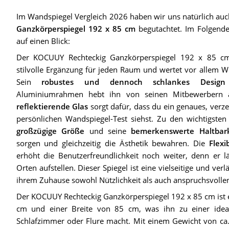
Im Wandspiegel Vergleich 2026 haben wir uns natürlich au
Ganzkörperspiegel 192 x 85 cm
begutachtet. Im Folgenden
auf einen Blick:
Der KOCUUY Rechteckig Ganzkörperspiegel 192 x 85 cm 
stilvolle Ergänzung für jeden Raum und wertet vor allem W
Sein
robustes und dennoch schlankes Design
Aluminiumrahmen hebt ihn von seinen Mitbewerbern
reflektierende Glas
sorgt dafür, dass du ein genaues, verze
persönlichen Wandspiegel-Test siehst. Zu den wichtigste
großzügige Größe
und seine
bemerkenswerte Haltbark
sorgen und gleichzeitig die Ästhetik bewahren. Die
Flexi
erhöht die Benutzerfreundlichkeit noch weiter, denn er l
Orten aufstellen. Dieser Spiegel ist eine vielseitige und verlä
ihrem Zuhause sowohl Nützlichkeit als auch anspruchsvollen
Der KOCUUY Rechteckig Ganzkörperspiegel 192 x 85 cm ist e
cm und einer Breite von 85 cm, was ihn zu einer ide
Schlafzimmer oder Flure macht. Mit einem Gewicht von ca