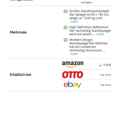
verfügbar
Großer Ganzkörperspiegel:
Der Spiegel ist 85 x 192 cm,
wiegt ca. 13,65 kg und …
mehr
High Definition Reflection:
Der rechteckig Standspiegel
Merkmale
wird mit einem …
mehr
Modern Design:
Wandspiegel Der Rahmen
hat ein modernes
rechteckig Aluminium …
mehr
119 €
ca.
Erhältlich bei
Top Preis
Top Preis