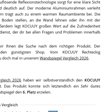
auflösende Reflexionstechnologie sorgt für eine klare Sicht
ld deutlich auf. Der moderne Aluminiumrahmen verleiht
dern trägt auch zu einem warmen Raumambiente bei. Die
den Boden stellen, an die Wand lehnen oder ihn mit der
ußerdem legt KOCUUY großen Wert auf die Zufriedenheit
ienst, der dir bei allen Fragen und Problemen innerhalb
wir Ihnen die Suche nach dem richtigen Produkt. Der
en günstigsten Shop. Vom KOCUUY Rechteckig
au doch mal in unserem
Wandspiegel Vergleich 2026
.
rgleich 2026
haben wir selbstverständlich den
KOCUUY
. Das Produkt konnte sich letztendlich ein
Sehr Gut
es
ndspiegel den
6. Platz
erzielen.
 Vergleich
ANDERLUST DECO Wandspiegel mit antikem Metallfinish
ielsen HOME Wandspiegel Nevio
ielsen HOME Wandspiegel Chiara
rintion Ganzkörperspiegel 110x33cm Wandspiegel Türspiegel
rdhee Spiegel Groß Wandspiegel
ONGMICS Ganzkörperspiegel 160 x 50 cm
ONGMICS 61 cm d Spiegel rund