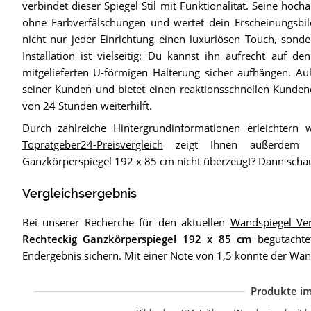
verbindet dieser Spiegel Stil mit Funktionalität. Seine hoch
ohne Farbverfälschungen und wertet dein Erscheinungsbi
nicht nur jeder Einrichtung einen luxuriösen Touch, son
Installation ist vielseitig: Du kannst ihn aufrecht auf 
mitgelieferten U-förmigen Halterung sicher aufhängen. A
seiner Kunden und bietet einen reaktionsschnellen Kundend
von 24 Stunden weiterhilft.
Durch zahlreiche
Hintergrundinformationen
erleichtern 
Topratgeber24-Preisvergleich
zeigt Ihnen außerdem d
Ganzkörperspiegel 192 x 85 cm nicht überzeugt? Dann sch
Vergleichsergebnis
Bei unserer Recherche für den aktuellen
Wandspiegel Ve
Rechteckig Ganzkörperspiegel 192 x 85 cm
begutachtet
Endergebnis sichern. Mit einer Note von 1,5 konnte der Wa
Produkte im
W
n
n
T
F
S
S