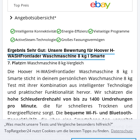
I
Top Preis
Smarte
Angebote:
Angebotsübersicht
Wo
ist
Hoover
diese
Intelligente Konnektivität
Energie-Effizienz
Vielseitige Programme
H-
Waschmaschine
ActiveSteam-Technologie
Großes Fassungsvermögen
WASHFrontlader
8
Waschmaschine
kg
Ergebnis Sehr Gut: Unsere Bewertung für Hoover H-
8
erhältlich?
WASHFrontlader Waschmaschine 8 kg I Smarte
kg
7. Platz
im Waschmaschine 8 kg-Vergleich
I
Smarte
Die Hoover H-WASHFrontlader Waschmaschine 8 kg I
Vorteile:
Smarte sticht in deinem persönlichen Waschmaschine 8 kg
Was
Test mit ihrer Kombination aus intelligenter Technologie
spricht
für
und praktischer Funktionalität hervor. Wir schätzen die
diese
hohe Schleuderdrehzahl von bis zu 1400 Umdrehungen
Waschmaschine
pro Minute
, die für schnelleres Trocknen und
8
Energieeffizienz sorgt. Die
bequeme Wi-Fi- und Bluetooth-
kg?
Konnektivität
, die über eine Smartphone-App verwaltet
„Was macht unsere Tests und Vergleiche besonders hilfreich?“
wird, sorgt für zusätzliche Kontrolle und Erleichterung bei
TopRatgeber24 nutzt Cookies um die besten Tipps zu finden.
Datenschutz
deiner Wäsche. Das
energieeffiziente Design
, das mit