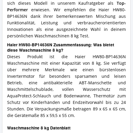
sich dieses Modell in unserem Kaufratgeber als
Top-
Performer
erwiesen. Wir empfehlen die Haier HW80-
BP14636N dank ihrer bemerkenswerten Mischung aus
Funktionalität, Leistung und verbraucherorientierten
Innovationen als eine ausgezeichnete Wahl in deinem
persönlichen Waschmaschinen 8 kg Test.
Haier HW80-BP14636N Zusammenfassung: Was bietet
diese Waschmaschine 8 kg?
Dieses Produkt ist die Haier HW80-BP14636N
Waschmaschine mit einer Kapazität von 8 kg. Sie verfügt
über mehrere Merkmale wie einen bürstenlosen
Invertermotor für besonders sparsamen und leisen
Betrieb, eine antibakterielle ABT-Manschette und
Waschmittelschublade, vollen Wasserschutz mit
AquaProtect-Schlauch und Bodenwanne, Thermotür zum
Schutz vor Kinderhänden und Endzeitvorwahl bis zu 24
Stunden. Die Verpackungsmaße betragen 89 x 65 x 65 cm,
die Gerätemaße 85 x 59,5 x 55 cm.
Waschmaschine 8 kg Datenblatt