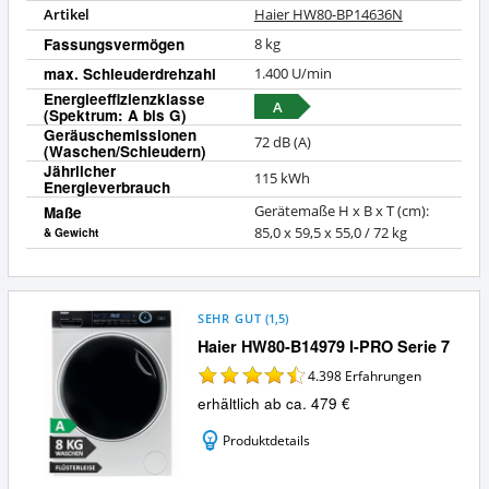
Artikel
Haier HW80-BP14636N
Fassungsvermögen
8 kg
max. Schleuderdrehzahl
1.400 U/min
Energieeffizienzklasse
A
(Spektrum: A bis G)
Geräuschemissionen
72 dB (A)
(Waschen/Schleudern)
Jährlicher
115 kWh
Energieverbrauch
Maße
Gerätemaße H x B x T (cm):
85,0 x 59,5 x 55,0 / 72 kg
& Gewicht
SEHR GUT
(
1,5
)
Haier HW80-B14979 I-PRO Serie 7
4.398
Erfahrungen
erhältlich ab ca. 479 €
Produktdetails