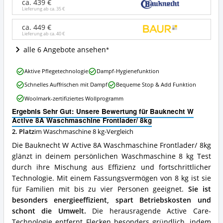
8A
ca. 439 €
Waschmaschine
Lieferung ab ca.
35 €
Frontlader/
8kg
ca. 449 €
Lieferung ab ca.
40 €
Angebote:
Wo
alle 6 Angebote ansehen
ist
diese
Bauknecht
Waschmaschine
Aktive Pflegetechnologie
Dampf-Hygienefunktion
W
8
Schnelles Auffrischen mit Dampf
Bequeme Stop & Add Funktion
Active
kg
8A
erhältlich?
Woolmark-zertifiziertes Wollprogramm
Waschmaschine
Ergebnis Sehr Gut: Unsere Bewertung für Bauknecht W
Frontlader/
Active 8A Waschmaschine Frontlader/ 8kg
8kg
Vorteile:
2. Platz
im Waschmaschine 8 kg-Vergleich
Was
Die Bauknecht W Active 8A Waschmaschine Frontlader/ 8kg
spricht
glänzt in deinem persönlichen Waschmaschine 8 kg Test
für
durch ihre Mischung aus Effizienz und fortschrittlicher
diese
Waschmaschine
Technologie. Mit einem Fassungsvermögen von 8 kg ist sie
8
für Familien mit bis zu vier Personen geeignet.
Sie ist
kg?
besonders energieeffizient, spart Betriebskosten und
schont die Umwelt.
Die herausragende Active Care-
Technologie entfernt Flecken besonders gründlich, indem