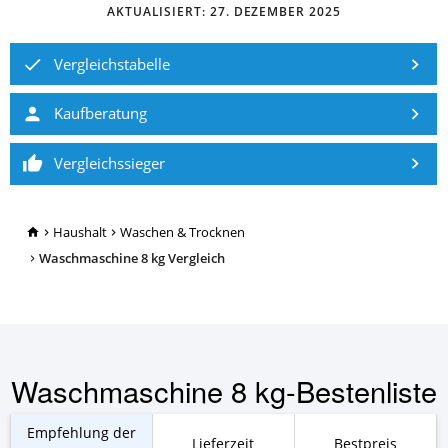
AKTUALISIERT:
27. DEZEMBER 2025
Vergleichstabelle
Kaufberatung
Vergleichssieger
TopRatgeber24.de
Haushalt
Waschen & Trocknen
Waschmaschine 8 kg Vergleich
Waschmaschine 8 kg-Bestenliste
Empfehlung der
Lieferzeit
Bestpreis