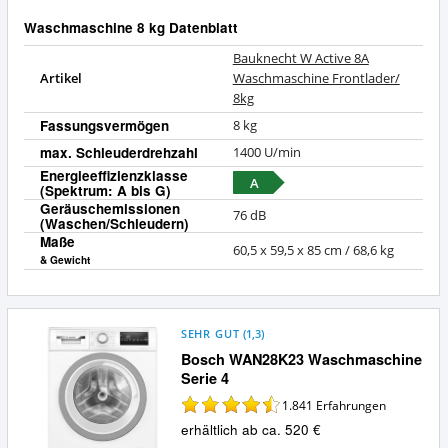
Waschmaschine 8 kg Datenblatt
Bauknecht W Active 8A
Artikel
Waschmaschine Frontlader/
8kg
Fassungsvermögen
8 kg
max. Schleuderdrehzahl
1400 U/min
Energieeffizienzklasse
A
(Spektrum: A bis G)
Geräuschemissionen
76 dB
(Waschen/Schleudern)
Maße
60,5 x 59,5 x 85 cm / 68,6 kg
& Gewicht
SEHR GUT
(
1,3
)
Bosch WAN28K23 Waschmaschine
Serie 4
1.841
Erfahrungen
erhältlich ab ca. 520 €