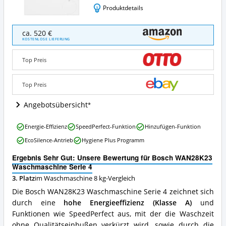
Produktdetails
Bosch
ca. 520 €
WAN28K23
KOSTENLOSE LIEFERUNG
Waschmaschine
Serie
Top Preis
4
Angebote:
Wo
Top Preis
ist
diese
Angebotsübersicht
Waschmaschine
8
Bosch
Energie-Effizienz
SpeedPerfect-Funktion
Hinzufügen-Funktion
kg
WAN28K23
erhältlich?
EcoSilence-Antrieb
Hygiene Plus Programm
Waschmaschine
Serie
Ergebnis Sehr Gut: Unsere Bewertung für Bosch WAN28K23
4
Waschmaschine Serie 4
Vorteile:
3. Platz
im Waschmaschine 8 kg-Vergleich
Was
spricht
Die Bosch WAN28K23 Waschmaschine Serie 4 zeichnet sich
für
durch eine
hohe Energieeffizienz (Klasse A)
und
diese
Funktionen wie SpeedPerfect aus, mit der die Waschzeit
Waschmaschine
8
ohne Qualitätseinbußen verkürzt wird, sowie durch die