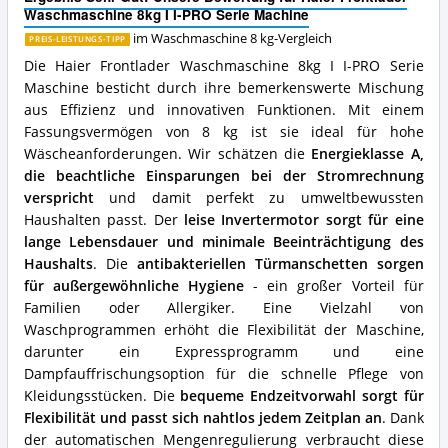
I-
erhältlich?
Waschmaschine 8kg I I-PRO Serie Machine
PRO
Serie
im Waschmaschine 8 kg-Vergleich
PREIS-LEISTUNGS-TIPP
Machine
Die Haier Frontlader Waschmaschine 8kg I I-PRO Serie
Vorteile:
Maschine besticht durch ihre bemerkenswerte Mischung
Was
spricht
aus Effizienz und innovativen Funktionen. Mit einem
für
Fassungsvermögen von 8 kg ist sie ideal für hohe
diese
Wäscheanforderungen. Wir schätzen die
Energieklasse A,
Waschmaschine
die beachtliche Einsparungen bei der Stromrechnung
8
verspricht
und damit perfekt zu umweltbewussten
kg?
Haushalten passt. Der
leise Invertermotor sorgt für eine
lange Lebensdauer und minimale Beeinträchtigung des
Haushalts
. Die
antibakteriellen Türmanschetten sorgen
für außergewöhnliche Hygiene
- ein großer Vorteil für
Familien oder Allergiker. Eine Vielzahl von
Waschprogrammen erhöht die Flexibilität der Maschine,
darunter ein Expressprogramm und eine
Dampfauffrischungsoption für die schnelle Pflege von
Kleidungsstücken. Die
bequeme Endzeitvorwahl sorgt für
Flexibilität und passt sich nahtlos jedem Zeitplan an
. Dank
der automatischen Mengenregulierung verbraucht diese