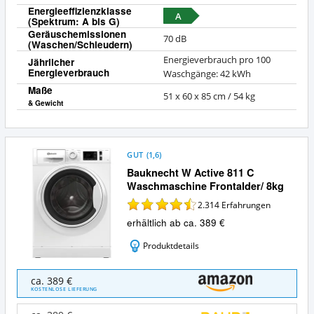
Energieeffizienzklasse
A
(Spektrum: A bis G)
Geräuschemissionen
70 dB
(Waschen/Schleudern)
Energieverbrauch pro 100
Jährlicher
Energieverbrauch
Waschgänge: 42 kWh
Maße
51 x 60 x 85 cm / 54 kg
& Gewicht
GUT
(
1,6
)
Bauknecht W Active 811 C
Waschmaschine Frontalder/ 8kg
2.314
Erfahrungen
erhältlich ab ca. 389 €
Produktdetails
Bauknecht
ca. 389 €
W
KOSTENLOSE LIEFERUNG
Active
811