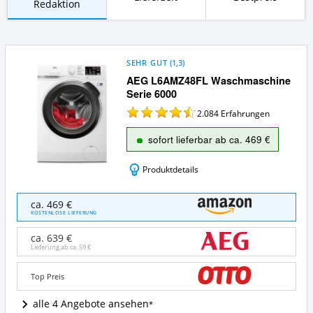
Redaktion
SEHR GUT
(
1,3
)
AEG L6AMZ48FL​ Waschmaschine
Serie 6000
2.084
Erfahrungen
sofort lieferbar ab ca. 469 €
Produktdetails
AEG
ca. 469 €
L6AMZ48FL​
KOSTENLOSE LIEFERUNG
Waschmaschine
Serie
ca. 639 €
6000
Lieferung ab ca.
59 €
Angebote:
Wo
Top Preis
ist
diese
alle 4 Angebote ansehen
Waschmaschine