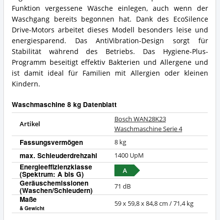
Funktion vergessene Wäsche einlegen, auch wenn der
Waschgang bereits begonnen hat. Dank des EcoSilence
Drive-Motors arbeitet dieses Modell besonders leise und
energiesparend. Das AntiVibration-Design sorgt für
Stabilität während des Betriebs. Das Hygiene-Plus-
Programm beseitigt effektiv Bakterien und Allergene und
ist damit ideal für Familien mit Allergien oder kleinen
Kindern.
Waschmaschine 8 kg Datenblatt
Bosch WAN28K23
Artikel
Waschmaschine Serie 4
Fassungsvermögen
8 kg
max. Schleuderdrehzahl
1400 UpM
Energieeffizienzklasse
A
(Spektrum: A bis G)
Geräuschemissionen
71 dB
(Waschen/Schleudern)
Maße
59 x 59,8 x 84,8 cm / 71,4 kg
& Gewicht