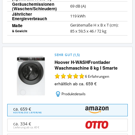
Geräuschemissionen
69 dB (A)
(Waschen/Schleudern)
Jährlicher
119 kWh
Energieverbrauch
Maße
Gerätemaße H x B x T (cm):
85 x 59,5 x 46 / 72 kg
& Gewicht
SEHR GUT
(
1,5
)
Hoover H-WASHFrontlader
Waschmaschine 8 kg I Smarte
6
Erfahrungen
erhältlich ab ca. 659 €
Produktdetails
Hoover
ca. 659 €
H-
KOSTENLOSE LIEFERUNG
WASHFrontlader
Waschmaschine
ca. 334 €
8
Lieferung ab ca.
40 €
kg