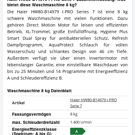
bietet diese Waschmaschine 8 kg?
Die Haier HW80-B14979 I-PRO Series 7 ist eine 8 kg
schwere Waschmaschine mit vielen Funktionen. Dazu
gehören Direct Motion Motor für leisen und effizienten
Betrieb, XL-Trommel, große Einfüllöffnung, Hygiene Plus
Smart Dual Spray für antibakteriellen Schutz, Refresh
Dampfprogramm, AquaProtect Schlauch für vollen
Wasserschutz und schlankes Design von 46 cm Tiefe.
Außerdem verfügt sie über einen Invertermotor mit
lebenslanger Garantie, eine einstellbare Waschdauer von
bis zu 25 Minuten und 14 Programme mit Energieeffizienz
A und Schleudereffizienz B.
Waschmaschine 8 kg Datenblatt
Haier HW80-B14979 I-PRO
Artikel
Serie 7
Fassungsvermögen
8 kg
max. Schleuderdrehzahl
1.400 U/min
Energieeffizienzklasse
A
(Spektrum: A bis G)