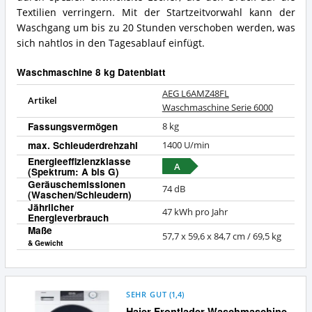
Textilien verringern. Mit der Startzeitvorwahl kann der
Waschgang um bis zu 20 Stunden verschoben werden, was
sich nahtlos in den Tagesablauf einfügt.
Waschmaschine 8 kg Datenblatt
AEG L6AMZ48FL​
Artikel
Waschmaschine Serie 6000
Fassungsvermögen
8 kg
max. Schleuderdrehzahl
1400 U/min
Energieeffizienzklasse
A
(Spektrum: A bis G)
Geräuschemissionen
74 dB
(Waschen/Schleudern)
Jährlicher
47 kWh pro Jahr
Energieverbrauch
Maße
57,7 x 59,6 x 84,7 cm / 69,5 kg
& Gewicht
SEHR GUT
(
1,4
)
Haier Frontlader Waschmaschine