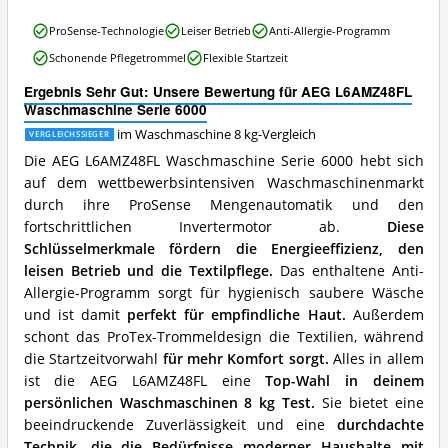
8
AEG
kg
ProSense-Technologie
Leiser Betrieb
Anti-Allergie-Programm
L6AMZ48FL​
erhältlich?
Schonende Pflegetrommel
Flexible Startzeit
Waschmaschine
Serie
Ergebnis Sehr Gut: Unsere Bewertung für AEG L6AMZ48FL​
6000
Waschmaschine Serie 6000
Vorteile:
Was
im Waschmaschine 8 kg-Vergleich
VERGLEICHSSIEGER
spricht
Die AEG L6AMZ48FL Waschmaschine Serie 6000 hebt sich
für
auf dem wettbewerbsintensiven Waschmaschinenmarkt
diese
durch ihre ProSense Mengenautomatik und den
Waschmaschine
8
fortschrittlichen Invertermotor ab.
Diese
kg?
Schlüsselmerkmale fördern die Energieeffizienz, den
leisen Betrieb und die Textilpflege.
Das enthaltene Anti-
Allergie-Programm sorgt für hygienisch saubere Wäsche
und ist damit
perfekt für empfindliche Haut.
Außerdem
schont das ProTex-Trommeldesign die Textilien, während
die Startzeitvorwahl
für mehr Komfort sorgt.
Alles in allem
ist die AEG L6AMZ48FL eine
Top-Wahl in deinem
persönlichen Waschmaschinen 8 kg Test.
Sie bietet eine
beeindruckende Zuverlässigkeit und eine
durchdachte
Technik, die die Bedürfnisse moderner Haushalte mit