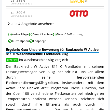
ca. 389 €
C
Lieferung ab ca.
30 €
Waschmaschine
Frontalder/
ca. 399 €
Lieferung ab ca.
35 €
8kg
Angebote:
alle 4 Angebote ansehen
Wo
ist
Bauknecht
diese
Aktive Pflege
Dampf-Hygiene
Dampf-Auffrischung
W
Waschmaschine
Kurze Option
Endpflege
Active
8
811
kg
Ergebnis Gut: Unsere Bewertung für Bauknecht W Active
C
erhältlich?
811 C Waschmaschine Frontalder/ 8kg
Waschmaschine
Frontalder/
im Waschmaschine 8 kg-Vergleich
SPARTIPP
8kg
Der Bauknecht W Active 811 C Frontlader mit seinem
Vorteile:
Fassungsvermögen von 8 kg beeindruckt uns vor allem
Was
durch seine
hervorragenden
spricht
für
Fleckenentfernungsfähigkeiten
, insbesondere mit dem
diese
Active Care Flecken 40°C Programm. Diese Funktion, mit
Waschmaschine
der über 100 verschiedene Fleckenarten bei niedrigeren
8
Temperaturen entfernt werden können, zeichnet sich
kg?
sowohl durch ihre
Effizienz
als auch durch ihr
Energiesparpotenzial
aus. Darüber hinaus macht die