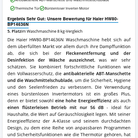
BP14636N
Vorteile:
Thermische Tür
Bürstenloser Inverter-Motor
Was
spricht
Ergebnis Sehr Gut: Unsere Bewertung für Haier HW80-
für
BP14636N
diese
5. Platz
im Waschmaschine 8 kg-Vergleich
Waschmaschine
Die Haier HW80-BP14636N Waschmaschine hebt sich auf
8
kg?
dem überfüllten Markt vor allem durch ihre Dampffunktion
ab, die sich bei der
Fleckenentfernung und der
Desinfektion der Wäsche auszeichnet
, was wir sehr
schätzen. Sie kombiniert fortschrittliche Funktionen wie
den Vollwasserschutz, die
antibakterielle ABT-Manschette
und die Waschmittelschublade
, um die Sicherheit, Hygiene
und den Seelenfrieden zu verbessern. Die Verwendung
eines bürstenlosen Invertermotors ist ein großes Plus,
denn er bietet sowohl
eine hohe Energieeffizienz
als auch
einen flüsterleisen Betrieb mit nur 56 dB
- ideal für
Haushalte, die Wert auf Geräuschlosigkeit legen. Mit seiner
Energieeffizienz der A-Klasse und seinem durchdachten
Design, zu dem eine Reihe von anpassbaren Programmen
und Sicherheitsfunktionen wie die Thermotür gehören, hat