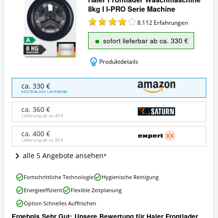
8kg I I-PRO Serie Machine
8.112
Erfahrungen
sofort lieferbar ab ca. 330 €
Produktdetails
Haier
ca. 330 €
Frontlader
KOSTENLOSE LIEFERUNG
Waschmaschine
8kg
ca. 360 €
I
Lieferung ab ca.
40 €
I-
PRO
ca. 400 €
Lieferung ab ca.
80 €
Serie
Machine
alle 5 Angebote ansehen
Angebote:
Wo
Haier
ist
Fortschrittliche Technologie
Hygienische Reinigung
Frontlader
diese
Energieeffizient
Flexible Zeitplanung
Waschmaschine
Waschmaschine
8kg
8
Option Schnelles Auffrischen
I
kg
Ergebnis Sehr Gut: Unsere Bewertung für Haier Frontlader