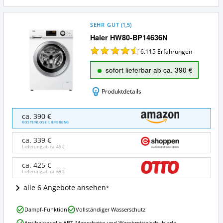
SEHR GUT
(
1,5
)
Haier HW80-BP14636N
6.115
Erfahrungen
sofort lieferbar ab ca. 390 €
Produktdetails
Haier
ca. 390 €
HW80-
KOSTENLOSE LIEFERUNG
BP14636N
Angebote:
ca. 339 €
Wo
Lieferung ab ca.
49 €
ist
diese
ca. 425 €
Lieferung ab ca.
69 €
Waschmaschine
8
alle 6 Angebote ansehen
kg
erhältlich?
Haier
Dampf-Funktion
Vollständiger Wasserschutz
HW80-
Antibakterielle ABT-Manschette und Waschmittelschublade