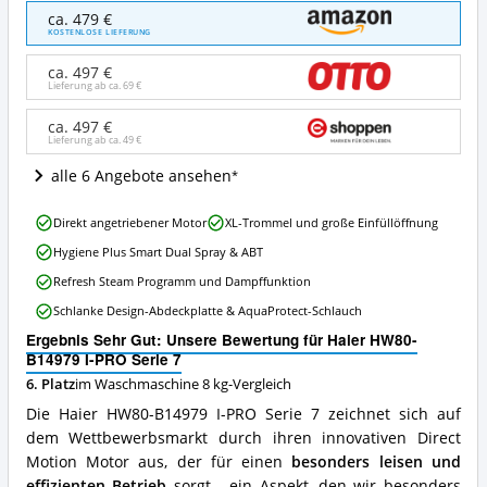
Haier
ca. 479 €
HW80-
KOSTENLOSE LIEFERUNG
B14979
I-
ca. 497 €
PRO
Lieferung ab ca.
69 €
Serie
7
ca. 497 €
Lieferung ab ca.
49 €
Angebote:
Wo
alle 6 Angebote ansehen
ist
diese
Haier
Waschmaschine
Direkt angetriebener Motor
XL-Trommel und große Einfüllöffnung
HW80-
8
Hygiene Plus Smart Dual Spray & ABT
B14979
kg
I-
erhältlich?
Refresh Steam Programm und Dampffunktion
PRO
Schlanke Design-Abdeckplatte & AquaProtect-Schlauch
Serie
7
Ergebnis Sehr Gut: Unsere Bewertung für Haier HW80-
Vorteile:
B14979 I-PRO Serie 7
Was
6. Platz
im Waschmaschine 8 kg-Vergleich
spricht
für
Die Haier HW80-B14979 I-PRO Serie 7 zeichnet sich auf
diese
dem Wettbewerbsmarkt durch ihren innovativen Direct
Waschmaschine
Motion Motor aus, der für einen
besonders leisen und
8
effizienten Betrieb
sorgt - ein Aspekt, den wir besonders