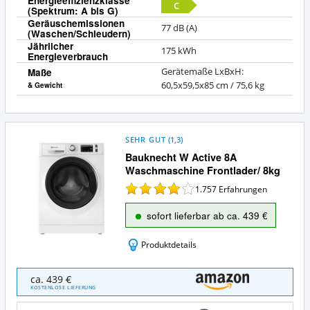
Energieeffizienzklasse
C
(Spektrum: A bis G)
Geräuschemissionen
77 dB (A)
(Waschen/Schleudern)
Jährlicher
175 kWh
Energieverbrauch
Maße
Gerätemaße LxBxH:
60,5x59,5x85 cm / 75,6 kg
& Gewicht
SEHR GUT
(
1,3
)
Bauknecht W Active 8A
Waschmaschine Frontlader/ 8kg
1.757
Erfahrungen
sofort lieferbar ab ca. 439 €
Produktdetails
Bauknecht
ca. 439 €
W
KOSTENLOSE LIEFERUNG
Active