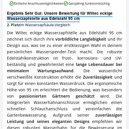
erhältlich?
Einfache Anschlussmöglichkeiten
Ganzjährig funktionstüchtig
Wasserzapfstelle
aus
Ergebnis Sehr Gut: Unsere Bewertung für Wiltec eckige
Edelstahl
Wasserzapfstelle aus Edelstahl 95 cm
95
2. Platz
im Wasserzapfsäule-Vergleich
cm
Vorteile:
Die Wiltec eckige Wasserzapfstelle aus Edelstahl 95 cm
Was
zeichnet sich durch ihre
vorbildliche Langlebigkeit
und ihr
spricht
Design aus, was sie zu einer erstklassigen Wahl in deinem
für
diese
persönlichen Wasserspender-Test macht. Die robuste
Wasserzapfsäule?
Edelstahlkonstruktion ist frost-, korrosions- und UV-
beständig und gewährleistet eine
lange Lebensdauer bei
minimalem Wartungsaufwand
. Die wasserdicht
verschweißte Konstruktion erhöht die
Zuverlässigkeit
und
sorgt für einen konstanten Wasserdruck. Die ergonomische
Höhe von 95 cm erleichtert die Bedienung, was besonders
von
passionierten Gärtnern geschätzt
wird. Die
integrierten Wasserhahnanschlüsse ermöglichen einen
schnellen Schlauchanschluss und vereinfachen die
Gartenbewässerung. Aufgrund seiner
zuverlässigen
Leistung und seines eleganten Designs
empfehlen wir
diesen robusten Wasserhahn für die Bewässerung im