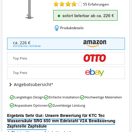
55
Erfahrungen
sofort lieferbar ab ca. 226 €
Produktdetails
KTC
ca. 226 €
Tec
KOSTENLOSE LIEFERUNG
Wassersäule
SRG
Top Preis
650
mm
Edelstahl
Top Preis
V2A
Bewässerung
Angebotsübersicht
Zapfstelle
Zapfsäule
KTC
Langlebiges Design
Einfache Installation
Hochwertige Materialien
Angebote:
Tec
Wo
Anpassbare Optionen
Zuverlässige Leistung
Wassersäule
ist
SRG
diese
Ergebnis Sehr Gut: Unsere Bewertung für KTC Tec
650
Wasserzapfsäule
Wassersäule SRG 650 mm Edelstahl V2A Bewässerung
mm
erhältlich?
Zapfstelle Zapfsäule
Edelstahl