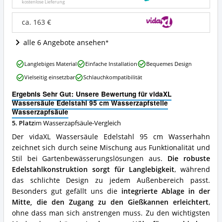
cm
kostenlose Lieferung
Wasserzapfstelle
Wasserzapfsäule
ca. 163 €
Angebote:
Wo
alle 6 Angebote ansehen
ist
diese
vidaXL
Wasserzapfsäule
Langlebiges Material
Einfache Installation
Bequemes Design
Wassersäule
erhältlich?
Vielseitig einsetzbar
Schlauchkompatibilität
Edelstahl
95
Ergebnis Sehr Gut: Unsere Bewertung für vidaXL
cm
Wassersäule Edelstahl 95 cm Wasserzapfstelle
Wasserzapfstelle
Wasserzapfsäule
Wasserzapfsäule
5. Platz
im Wasserzapfsäule-Vergleich
Vorteile:
Was
Der vidaXL Wassersäule Edelstahl 95 cm Wasserhahn
spricht
zeichnet sich durch seine Mischung aus Funktionalität und
für
Stil bei Gartenbewässerungslösungen aus.
Die robuste
diese
Wasserzapfsäule?
Edelstahlkonstruktion sorgt für Langlebigkeit
, während
das schlichte Design zu jedem Außenbereich passt.
Besonders gut gefällt uns die
integrierte Ablage in der
Mitte, die den Zugang zu den Gießkannen erleichtert
,
ohne dass man sich anstrengen muss. Zu den wichtigsten