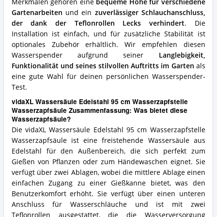
Merkmalen gehören eine
bequeme Höhe für verschiedene
Gartenarbeiten
und ein
zuverlässiger Schlauchanschluss,
der dank der Teflonrollen Lecks verhindert
. Die
Installation ist einfach, und für zusätzliche Stabilität ist
optionales Zubehör erhältlich. Wir empfehlen diesen
Wasserspender aufgrund seiner
Langlebigkeit,
Funktionalität und seines stilvollen Auftritts im Garten
als
eine gute Wahl für deinen persönlichen Wasserspender-
Test.
vidaXL Wassersäule Edelstahl 95 cm Wasserzapfstelle
Wasserzapfsäule Zusammenfassung: Was bietet diese
Wasserzapfsäule?
Die vidaXL Wassersäule Edelstahl 95 cm Wasserzapfstelle
Wasserzapfsäule ist eine freistehende Wassersäule aus
Edelstahl für den Außenbereich, die sich perfekt zum
Gießen von Pflanzen oder zum Händewaschen eignet. Sie
verfügt über zwei Ablagen, wobei die mittlere Ablage einen
einfachen Zugang zu einer Gießkanne bietet, was den
Benutzerkomfort erhöht. Sie verfügt über einen unteren
Anschluss für Wasserschläuche und ist mit zwei
Teflonrollen ausgestattet, die die Wasserversorgung