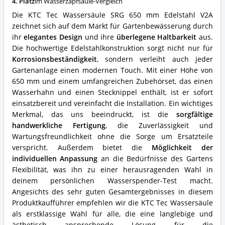
4. Platz
im Wasserzapfsäule-Vergleich
V2A
Bewässerung
Die KTC Tec Wassersäule SRG 650 mm Edelstahl V2A
Zapfstelle
zeichnet sich auf dem Markt für Gartenbewässerung durch
Zapfsäule
ihr
elegantes Design
und ihre
überlegene Haltbarkeit
aus.
Vorteile:
Was
Die hochwertige Edelstahlkonstruktion sorgt nicht nur für
spricht
Korrosionsbeständigkeit
, sondern verleiht auch jeder
für
Gartenanlage einen modernen Touch. Mit einer Höhe von
diese
650 mm und einem umfangreichen Zubehörset, das einen
Wasserzapfsäule?
Wasserhahn und einen Stecknippel enthält, ist er sofort
einsatzbereit und vereinfacht die Installation. Ein wichtiges
Merkmal, das uns beeindruckt, ist die
sorgfältige
handwerkliche Fertigung
, die Zuverlässigkeit und
Wartungsfreundlichkeit ohne die Sorge um Ersatzteile
verspricht. Außerdem bietet die
Möglichkeit der
individuellen Anpassung
an die Bedürfnisse des Gartens
Flexibilität, was ihn zu einer herausragenden Wahl in
deinem persönlichen Wasserspender-Test macht.
Angesichts des sehr guten Gesamtergebnisses in diesem
Produktkaufführer empfehlen wir die KTC Tec Wassersäule
als erstklassige Wahl für alle, die eine langlebige und
ästhetisch ansprechende Lösung für die