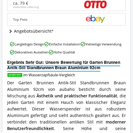
Stil
ca. 79 €
Standbrunnen
kostenlose Lieferung
Braun
Aluminium
Top Preis
92cm
Angebote:
Angebotsübersicht
Wo
ist
Garten
diese
Langlebiges Design
Einfache Installation
Vielseitige Verwendung
Brunnen
Wasserzapfsäule
Dekoratives Aussehen
Hohe Qualität
Antik-
erhältlich?
Stil
Ergebnis Sehr Gut: Unsere Bewertung für Garten Brunnen
Standbrunnen
Antik-Stil Standbrunnen Braun Aluminium 92cm
Braun
Aluminium
im Wasserzapfsäule-Vergleich
SPARTIPP
92cm
Der Garten Brunnen Antik-Stil Standbrunnen Braun
Vorteile:
Aluminium 92cm von aubaho besticht durch seine
Was
Mischung aus
Ästhetik und praktischer Funktionalität
, die
spricht
für
jeden Garten mit einem Hauch von klassischer Eleganz
diese
aufwertet. Dieser Wasserspender ist aus robustem
Wasserzapfsäule?
Aluminium gefertigt und sieht authentisch gealtert aus. Er
verbindet den traditionellen antiken Stil mit
moderner
Benutzerfreundlichkeit
. Seine Höhe und seine