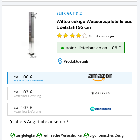
SEHR GUT
(
1,2
)
Wiltec eckige Wasserzapfstelle aus
Edelstahl 95 cm
78
Erfahrungen
sofort lieferbar ab ca. 106 €
Produktdetails
Wiltec
ca. 106 €
eckige
KOSTENLOSE LIEFERUNG
Wasserzapfstelle
aus
ca. 103 €
Edelstahl
kostenlose Lieferung
95
cm
ca. 107 €
kostenlose Lieferung
Angebote:
Wo
alle 5 Angebote ansehen
ist
diese
Wiltec
Wasserzapfsäule
Langlebigkeit
Technische Verlässlichkeit
Ergonomisches Design
eckige