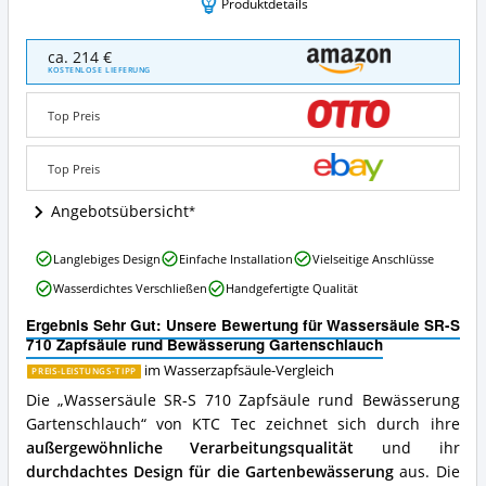
Produktdetails
Wassersäule
ca. 214 €
SR-
KOSTENLOSE LIEFERUNG
S
710
Top Preis
Zapfsäule
rund
Bewässerung
Top Preis
Gartenschlauch
Angebote:
Angebotsübersicht
Wo
ist
Wassersäule
Langlebiges Design
Einfache Installation
Vielseitige Anschlüsse
diese
SR-
Wasserzapfsäule
Wasserdichtes Verschließen
Handgefertigte Qualität
S
erhältlich?
710
Ergebnis Sehr Gut: Unsere Bewertung für Wassersäule SR-S
Zapfsäule
710 Zapfsäule rund Bewässerung Gartenschlauch
rund
Bewässerung
im Wasserzapfsäule-Vergleich
PREIS-LEISTUNGS-TIPP
Gartenschlauch
Die „Wassersäule SR-S 710 Zapfsäule rund Bewässerung
Vorteile:
Gartenschlauch“ von KTC Tec zeichnet sich durch ihre
Was
außergewöhnliche Verarbeitungsqualität
und ihr
spricht
für
durchdachtes Design für die Gartenbewässerung
aus. Die