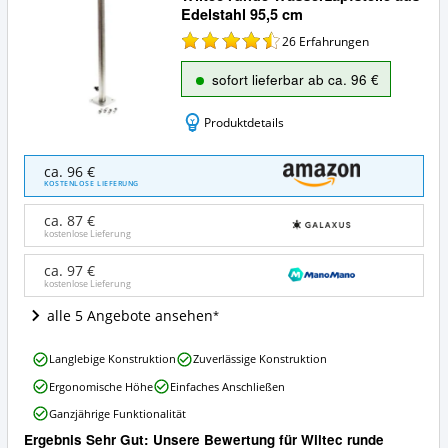
Edelstahl 95,5 cm
26
Erfahrungen
sofort lieferbar ab ca. 96 €
Produktdetails
Wiltec
ca. 96 €
runde
KOSTENLOSE LIEFERUNG
Wasserzapfstelle
aus
ca. 87 €
Edelstahl
kostenlose Lieferung
95,5
cm
ca. 97 €
kostenlose Lieferung
Angebote:
Wo
alle 5 Angebote ansehen
ist
diese
Wiltec
Wasserzapfsäule
Langlebige Konstruktion
Zuverlässige Konstruktion
runde
erhältlich?
Ergonomische Höhe
Einfaches Anschließen
Wasserzapfstelle
aus
Ganzjährige Funktionalität
Edelstahl
Ergebnis Sehr Gut: Unsere Bewertung für Wiltec runde
95,5