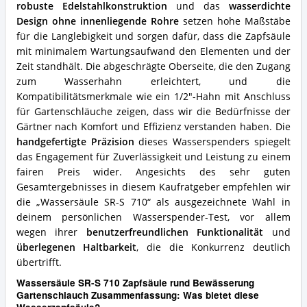
diese
robuste Edelstahlkonstruktion
und das
wasserdichte
Wasserzapfsäule?
Design ohne innenliegende Rohre
setzen hohe Maßstäbe
für die Langlebigkeit und sorgen dafür, dass die Zapfsäule
mit minimalem Wartungsaufwand den Elementen und der
Zeit standhält. Die abgeschrägte Oberseite, die den Zugang
zum Wasserhahn erleichtert, und die
Kompatibilitätsmerkmale wie ein 1/2"-Hahn mit Anschluss
für Gartenschläuche zeigen, dass wir die Bedürfnisse der
Gärtner nach Komfort und Effizienz verstanden haben. Die
handgefertigte Präzision
dieses Wasserspenders spiegelt
das Engagement für Zuverlässigkeit und Leistung zu einem
fairen Preis wider. Angesichts des sehr guten
Gesamtergebnisses in diesem Kaufratgeber empfehlen wir
die „Wassersäule SR-S 710“ als ausgezeichnete Wahl in
deinem persönlichen Wasserspender-Test, vor allem
wegen ihrer
benutzerfreundlichen Funktionalität
und
überlegenen Haltbarkeit
, die die Konkurrenz deutlich
übertrifft.
Wassersäule SR-S 710 Zapfsäule rund Bewässerung
Gartenschlauch Zusammenfassung: Was bietet diese