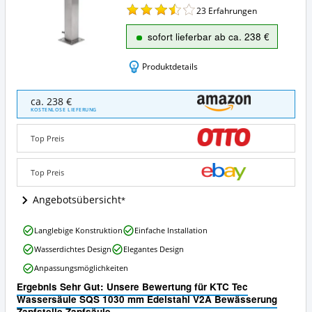
23
Erfahrungen
sofort lieferbar ab ca. 238 €
Produktdetails
KTC
ca. 238 €
Tec
KOSTENLOSE LIEFERUNG
Wassersäule
SQS
Top Preis
1030
mm
Edelstahl
Top Preis
V2A
Bewässerung
Angebotsübersicht
Zapfstelle
Zapfsäule
KTC
Langlebige Konstruktion
Einfache Installation
Angebote:
Tec
Wo
Wasserdichtes Design
Elegantes Design
Wassersäule
ist
SQS
Anpassungsmöglichkeiten
diese
1030
Wasserzapfsäule
Ergebnis Sehr Gut: Unsere Bewertung für KTC Tec
mm
erhältlich?
Wassersäule SQS 1030 mm Edelstahl V2A Bewässerung
Edelstahl
Zapfstelle Zapfsäule