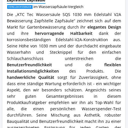
V2A
Bewässerung
im Wasserzapfsäule-Vergleich
VERGLEICHSSIEGER
Zapfstelle
Die „KTC Tec Wassersäule SQS 1030 mm Edelstahl V2A
Zapfsäule
Bewässerung Zapfstelle Zapfsäule“ zeichnet sich auf dem
Vorteile:
Was
Markt für Gartenbewässerung durch ihr
elegantes Design
spricht
und ihre
hervorragende Haltbarkeit
dank der
für
korrosionsbeständigen Edelstahl-V2A-Konstruktion aus.
diese
Seine Höhe von 1030 mm und der durchdacht eingebaute
Wasserzapfsäule?
Wasserhahn und Stecknippel für den einfachen
Schlauchanschluss unterstreichen die
Benutzerfreundlichkeit
und die
flexiblen
Installationsmöglichkeiten
des Produkts. Die
handwerkliche Qualität
sorgt für Zuverlässigkeit, ohne
dass eine ständige Wartung erforderlich ist - ein wichtiger
Aspekt, den wir besonders schätzen. Angesichts seines
sehr guten Gesamtergebnisses in diesem
Produktkaufratgeber empfehlen wir ihn als Top-Wahl für
alle, die einen persönlichen Wasserspender-Test
durchführen. Seine Mischung aus Ästhetik, robuster
Bauqualität und Benutzerfreundlichkeit macht ihn zu einer
ausgezeichneten Ergänzung für jeden Garten, der