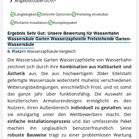
Angebotsübersicht
ist
diese
Wasserhahn
Langlebigkeit
Stilvolle Optionen
Vielseitig einsetzbar
Wasserzapfsäule
Wassersäule
erhältlich?
Einfache Installation
Komplettpaket
Garten
Wasserzapfstelle
Ergebnis Sehr Gut: Unsere Bewertung für Wasserhahn
Freistehende
Wassersäule Garten Wasserzapfstelle Freistehende Garten-
Garten-
Wassersäule
Wassersäule
6. Platz
im Wasserzapfsäule-Vergleich
Vorteile:
Was
Die Wassersäule Garten Wasserzapfstelle von Wasserhahn
spricht
zeichnet sich durch ihre
Kombination aus Haltbarkeit und
für
Ästhetik
aus. Die aus hochwertigem 304er Edelstahl
diese
Wasserzapfsäule?
gefertigte Wassersäule widersteht mühelos verschiedenen
Witterungsbedingungen, einschließlich Frost, und ist somit
das ganze Jahr über funktionsfähig. Die Auswahl an
künstlerischen Armaturendesigns ermöglicht es den
Nutzern, ihren Außenbereich
individuell zu gestalten
, was
sie einzigartig unter den Wettbewerbern macht. Der
einfache Installationsprozess
und das umfassende Paket
machen ihn unglaublich benutzerfreundlich. Seine
robuste Bauweise
trägt zu einer problemlosen Wartung