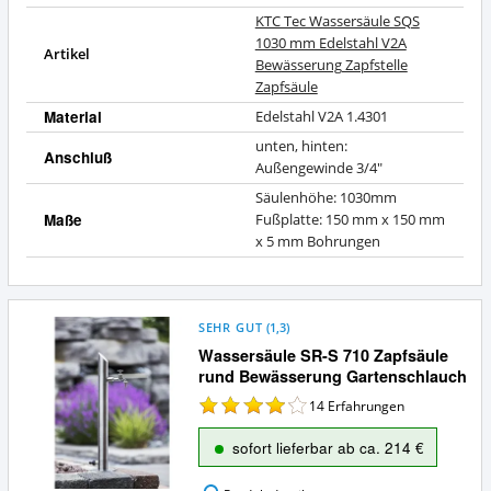
KTC Tec Wassersäule SQS
1030 mm Edelstahl V2A
Artikel
Bewässerung Zapfstelle
Zapfsäule
Material
Edelstahl V2A 1.4301
unten, hinten:
Anschluß
Außengewinde 3/4"
Säulenhöhe: 1030mm
Maße
Fußplatte: 150 mm x 150 mm
x 5 mm Bohrungen
SEHR GUT
(
1,3
)
Wassersäule SR-S 710 Zapfsäule
rund Bewässerung Gartenschlauch
14
Erfahrungen
sofort lieferbar ab ca. 214 €