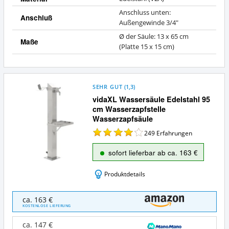
Anschluss unten:
Anschluß
Außengewinde 3/4"
Ø der Säule: 13 x 65 cm
Maße
(Platte 15 x 15 cm)
SEHR GUT
(
1,3
)
vidaXL Wassersäule Edelstahl 95
cm Wasserzapfstelle
Wasserzapfsäule
249
Erfahrungen
sofort lieferbar ab ca. 163 €
Produktdetails
vidaXL
ca. 163 €
Wassersäule
KOSTENLOSE LIEFERUNG
Edelstahl
95
ca. 147 €