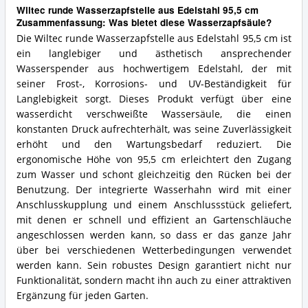
Wiltec runde Wasserzapfstelle aus Edelstahl 95,5 cm
Zusammenfassung: Was bietet diese Wasserzapfsäule?
Die Wiltec runde Wasserzapfstelle aus Edelstahl 95,5 cm ist
ein langlebiger und ästhetisch ansprechender
Wasserspender aus hochwertigem Edelstahl, der mit
seiner Frost-, Korrosions- und UV-Beständigkeit für
Langlebigkeit sorgt. Dieses Produkt verfügt über eine
wasserdicht verschweißte Wassersäule, die einen
konstanten Druck aufrechterhält, was seine Zuverlässigkeit
erhöht und den Wartungsbedarf reduziert. Die
ergonomische Höhe von 95,5 cm erleichtert den Zugang
zum Wasser und schont gleichzeitig den Rücken bei der
Benutzung. Der integrierte Wasserhahn wird mit einer
Anschlusskupplung und einem Anschlussstück geliefert,
mit denen er schnell und effizient an Gartenschläuche
angeschlossen werden kann, so dass er das ganze Jahr
über bei verschiedenen Wetterbedingungen verwendet
werden kann. Sein robustes Design garantiert nicht nur
„Was macht unsere Tests und Vergleiche besonders hilfreich?“
Funktionalität, sondern macht ihn auch zu einer attraktiven
TopRatgeber24 nutzt Cookies um die besten Tipps zu finden.
Datenschutz
Ergänzung für jeden Garten.