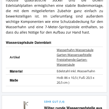
robuste quadratische Sockel und die dicken
Edelstahlplatten ermöglichen eine stabile Bodenmontage,
die mit dem mitgelieferten Zubehör ganz einfach zu
bewerkstelligen ist. Im Lieferumfang sind außerdem
wichtige Komponenten wie eine Schutzabdeckung für den
Wasserhahn und eine 7-Meter-Spritzpistole enthalten, so
dass du alles Nötige für den Aufbau zur Hand hast.
Wasserzapfsäule Datenblatt
Wasserhahn Wassersäule
Garten Wasserzapfstelle
Artikel
Freistehende Garten-
Wassersäule
Material
Edelstahl inkl. Wasserhahn
HxB: 86 x 10,5 ( Fuß: 20,5 x
Maße
20,5 cm )
SEHR GUT
(
1,4
)
Wiltec runde Wasserzapfstelle aus