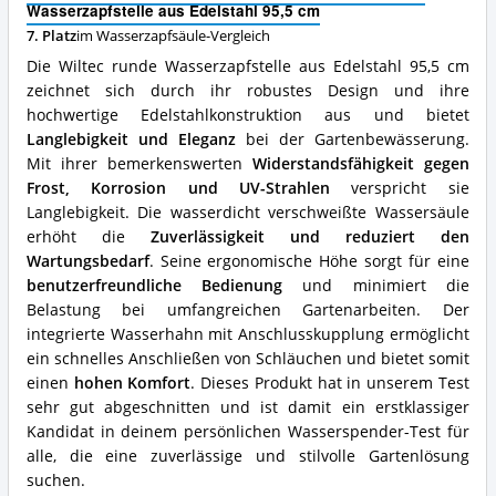
Wasserzapfstelle aus Edelstahl 95,5 cm
cm
Vorteile:
7. Platz
im Wasserzapfsäule-Vergleich
Was
Die Wiltec runde Wasserzapfstelle aus Edelstahl 95,5 cm
spricht
zeichnet sich durch ihr robustes Design und ihre
für
hochwertige Edelstahlkonstruktion aus und bietet
diese
Wasserzapfsäule?
Langlebigkeit und Eleganz
bei der Gartenbewässerung.
Mit ihrer bemerkenswerten
Widerstandsfähigkeit gegen
Frost, Korrosion und UV-Strahlen
verspricht sie
Langlebigkeit. Die wasserdicht verschweißte Wassersäule
erhöht die
Zuverlässigkeit und reduziert den
Wartungsbedarf
. Seine ergonomische Höhe sorgt für eine
benutzerfreundliche Bedienung
und minimiert die
Belastung bei umfangreichen Gartenarbeiten. Der
integrierte Wasserhahn mit Anschlusskupplung ermöglicht
ein schnelles Anschließen von Schläuchen und bietet somit
einen
hohen Komfort
. Dieses Produkt hat in unserem Test
sehr gut abgeschnitten und ist damit ein erstklassiger
Kandidat in deinem persönlichen Wasserspender-Test für
alle, die eine zuverlässige und stilvolle Gartenlösung
suchen.