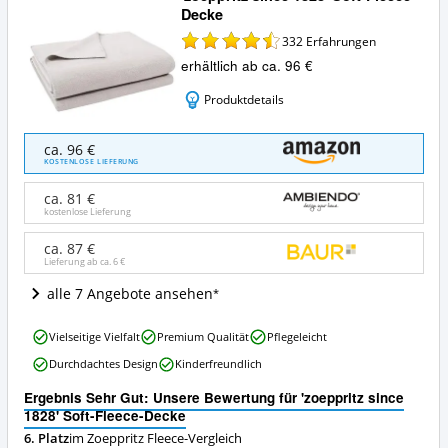
Decke
332
Erfahrungen
erhältlich ab ca. 96 €
Produktdetails
'zoeppritz
ca. 96 €
since
KOSTENLOSE LIEFERUNG
1828'
Soft-
ca. 81 €
Fleece-
kostenlose Lieferung
Decke
Angebote:
ca. 87 €
Lieferung ab ca.
6 €
Wo
ist
alle 7 Angebote ansehen
diese
Zoeppritz
'zoeppritz
Fleece
Vielseitige Vielfalt
Premium Qualität
Pflegeleicht
since
erhältlich?
Durchdachtes Design
Kinderfreundlich
1828'
Soft-
Ergebnis Sehr Gut: Unsere Bewertung für 'zoeppritz since
Fleece-
1828' Soft-Fleece-Decke
Decke
6. Platz
im Zoeppritz Fleece-Vergleich
Vorteile: