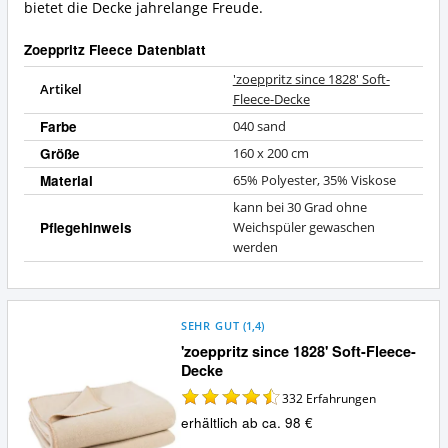
bietet die Decke jahrelange Freude.
Zoeppritz Fleece Datenblatt
'zoeppritz since 1828' Soft-
Artikel
Fleece-Decke
Farbe
040 sand
Größe
160 x 200 cm
Material
65% Polyester, 35% Viskose
kann bei 30 Grad ohne
Pflegehinweis
Weichspüler gewaschen
werden
SEHR GUT
(
1,4
)
'zoeppritz since 1828' Soft-Fleece-
Decke
332
Erfahrungen
erhältlich ab ca. 98 €