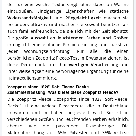
Fleece?
der für eine weiche Textur sorgt, ohne dabei an Wärme
einzubüßen. Einzigartige Eigenschaften wie
statische
Widerstandsfähigkeit
und
Pflegeleichtigkeit
machen sie
besonders attraktiv und machen sie sowohl benutzer- als
auch familienfreundlich, da sie sich mit der Zeit abnutzt.
Die
große Auswahl an leuchtenden Farben und Größen
ermöglicht eine einfache Personalisierung und passt zu
jeder Wohnungseinrichtung. Für alle, die einen
persönlichen Zoeppritz Fleece-Test in Erwägung ziehen, ist
diese Decke dank ihrer
hochwertigen Verarbeitung
und
ihrer Vielseitigkeit eine hervorragende Ergänzung für deine
Heimtextiliensammlung.
'zoeppritz since 1828' Soft-Fleece-Decke
Zusammenfassung: Was bietet diese Zoeppritz Fleece?
Die Zoeppritz Fleece „‚zoeppritz since 1828‘ Soft-Fleece-
Decke“ ist eine weiche Fleecedecke, die in Deutschland
entworfen und in Italien hergestellt wird. Sie ist in
verschiedenen Größen und leuchtenden Farben erhältlich,
ebenso wie die passenden Kissenbezüge. Die
Materialmischung aus 65% Polyester und 35% Viskose