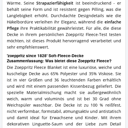
Wärme. Seine
Strapazierfähigkeit
ist beeindruckend - er
behält seine Form und ist resistent gegen Pilling, was die
Langlebigkeit erhöht. Durchdachte Designdetails wie die
Häkelbordüre verleihen ihr Eleganz, während die
einfache
Pflege
ihre Praktikabilität gewährleistet. Für alle, die diese
Decke in ihrem persönlichen Zoeppritz Fleece-Test testen
möchten, ist dieses Produkt hervorragend verarbeitet und
sehr empfehlenswert.
'zoeppritz since 1828' Soft-Fleece-Decke
Zusammenfassung: Was bietet diese Zoeppritz Fleece?
Die Zoeppritz Fleece Blanket ist eine luxuriöse, weiche und
kuschelige Decke aus 65% Polyester und 35% Viskose. Sie
ist in vier Größen und 36 leuchtenden Farben erhältlich
und wird mit einem passenden Kissenbezug geliefert. Die
spezielle Materialmischung macht sie außergewöhnlich
weich, warm und voluminös und ist bei 30 Grad ohne
Weichspüler waschbar. Die Decke ist zu 100 % reißfest,
nicht verformbar, formstabil, atmungsaktiv und antistatisch
und damit ideal für Erwachsene und Kinder. Mit ihrem
dekorativen Linguette-Saum und der Liebe zum Detail