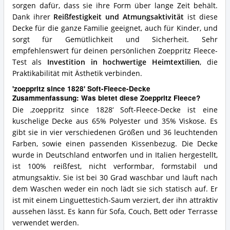
sorgen dafür, dass sie ihre Form über lange Zeit behält.
Dank ihrer
Reißfestigkeit und Atmungsaktivität
ist diese
Decke für die ganze Familie geeignet, auch für Kinder, und
sorgt für Gemütlichkeit und Sicherheit. Sehr
empfehlenswert für deinen persönlichen Zoeppritz Fleece-
Test als
Investition in hochwertige Heimtextilien
, die
Praktikabilität mit Ästhetik verbinden.
'zoeppritz since 1828' Soft-Fleece-Decke
Zusammenfassung: Was bietet diese Zoeppritz Fleece?
Die ‚zoeppritz since 1828‘ Soft-Fleece-Decke ist eine
kuschelige Decke aus 65% Polyester und 35% Viskose. Es
gibt sie in vier verschiedenen Größen und 36 leuchtenden
Farben, sowie einen passenden Kissenbezug. Die Decke
wurde in Deutschland entworfen und in Italien hergestellt,
ist 100% reißfest, nicht verformbar, formstabil und
atmungsaktiv. Sie ist bei 30 Grad waschbar und läuft nach
dem Waschen weder ein noch lädt sie sich statisch auf. Er
ist mit einem Linguettestich-Saum verziert, der ihn attraktiv
aussehen lässt. Es kann für Sofa, Couch, Bett oder Terrasse
verwendet werden.