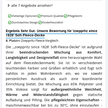
ist
alle 7 Angebote ansehen
diese
Zoeppritz
'zoeppritz
Fleece
Vielseitige Optionen
Premium Qualität
Pflegeleicht
since
erhältlich?
Durchdachtes Design
Kinderfreundlich
1828'
Soft-
Ergebnis Sehr Gut: Unsere Bewertung für 'zoeppritz since
Fleece-
1828' Soft-Fleece-Decke
Decke
8. Platz
im Zoeppritz Fleece-Vergleich
Vorteile:
Was
Die „‚zoeppritz since 1828‘ Soft-Fleece-Decke“ ist aufgrund
spricht
ihrer
beeindruckenden Mischung aus Komfort,
für
Langlebigkeit und Designvielfalt
eine herausragende Wahl
diese
Zoeppritz
auf dem Fleecedeckenmarkt. Sie ist in verschiedenen
Fleece?
leuchtenden Farben und Größen erhältlich und fügt sich
nahtlos in jeden Wohnbereich ein, wo sie sowohl
persönlichen Ausdruck als auch eine koordinierte
Einrichtung bietet. Die Mischung aus 65% Polyester und
35% Viskose sorgt für
außergewöhnliche Weichheit,
Wärme und Widerstandsfähigkeit
gegen statische
Aufladung und Pilling. Die
pflegeleichten Eigenschaften
-
maschinenwaschbar bei bis zu 30°C, ohne einzulaufen -