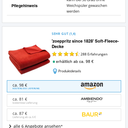
Pflegehinweis
Weichspüler gewaschen
werden
SEHR GUT
(
1,4
)
'zoeppritz since 1828' Soft-Fleece-
Decke
288
Erfahrungen
erhältlich ab ca. 98 €
Produktdetails
'zoeppritz
ca. 98 €
since
KOSTENLOSE LIEFERUNG
1828'
Soft-
ca. 81 €
Fleece-
kostenlose Lieferung
Decke
Angebote:
ca. 87 €
Lieferung ab ca.
6 €
Wo
ist
alle 6 Angebote ansehen