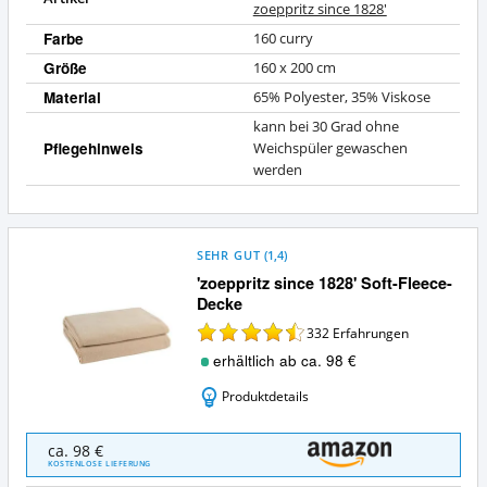
zoeppritz since 1828'
Farbe
160 curry
Größe
160 x 200 cm
Material
65% Polyester, 35% Viskose
kann bei 30 Grad ohne
Pflegehinweis
Weichspüler gewaschen
werden
SEHR GUT
(
1,4
)
'zoeppritz since 1828' Soft-Fleece-
Decke
332
Erfahrungen
erhältlich ab ca. 98 €
Produktdetails
'zoeppritz
ca. 98 €
since
KOSTENLOSE LIEFERUNG
1828'