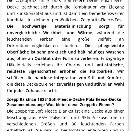
Die „zoeppritz since 1828’ Soft-Fleece-Decke Polarfleece-
Vorteile:
Decke“ zeichnet sich durch die Kombination von Eleganz
Was
und Funktionalität aus und ist damit ein bemerkenswerter
spricht
für
Kandidat in deinem persönlichen Zoeppritz-Fleece-Test.
diese
Die hochwertige Materialmischung sorgt für
Zoeppritz
unvergleichliche Weichheit und Wärme
, während die
Fleece?
leuchtenden Farben eine große Vielfalt an
Dekorationsmöglichkeiten bieten.
Die pflegeleichte
Oberfläche ist sehr praktisch und hält häufiges Waschen
aus, ohne an Qualität oder Form zu verlieren.
Einzigartige
Häkeldetails verleihen ihr Charme und
antistatische,
reißfeste Eigenschaften erhöhen die Haltbarkeit.
Wir
schätzen die
nahtlose Integration von Stil und Komfort
,
die diese Decke zu einer
zuverlässigen und stilvollen Wahl
für jedes Zuhause
macht.
zoeppritz since 1828' Soft-Fleece-Decke Polarfleece-Decke
Zusammenfassung: Was bietet diese Zoeppritz Fleece?
Die Zoeppritz Soft Fleece Blanket ist eine Decke aus einer
Mischung aus 65% Polyester und 35% Viskose, die in
verschiedenen Größen und 36 leuchtenden Farben
erhältlich ist. Sie wird in Deutschland entworfen und in