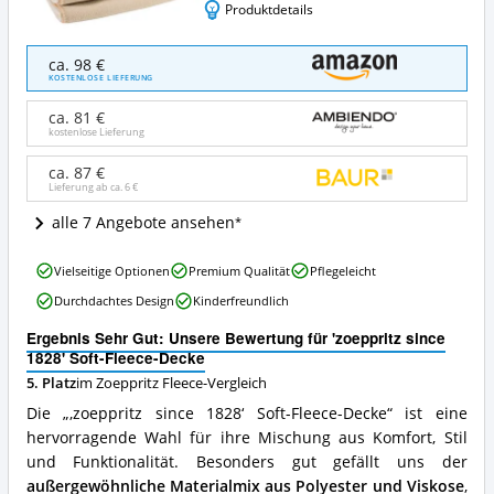
Produktdetails
'zoeppritz
ca. 98 €
since
KOSTENLOSE LIEFERUNG
1828'
Soft-
ca. 81 €
Fleece-
kostenlose Lieferung
Decke
Angebote:
ca. 87 €
Lieferung ab ca.
6 €
Wo
ist
alle 7 Angebote ansehen
diese
Zoeppritz
'zoeppritz
Fleece
Vielseitige Optionen
Premium Qualität
Pflegeleicht
since
erhältlich?
Durchdachtes Design
Kinderfreundlich
1828'
Soft-
Ergebnis Sehr Gut: Unsere Bewertung für 'zoeppritz since
Fleece-
1828' Soft-Fleece-Decke
Decke
5. Platz
im Zoeppritz Fleece-Vergleich
Vorteile:
Was
Die „‚zoeppritz since 1828‘ Soft-Fleece-Decke“ ist eine
spricht
hervorragende Wahl für ihre Mischung aus Komfort, Stil
für
und Funktionalität. Besonders gut gefällt uns der
diese
Zoeppritz
außergewöhnliche Materialmix aus Polyester und Viskose
,