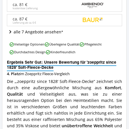
Soft-
ca. 81 €
Fleece-
kostenlose Lieferung
Decke
Angebote:
ca. 87 €
Lieferung ab ca.
6 €
Wo
ist
alle 7 Angebote ansehen
diese
Zoeppritz
'zoeppritz
Fleece
Vielseitige Optionen
Überlegene Qualität
Pflegeleicht
since
erhältlich?
Durchdachtes Design
Kinderfreundlich
1828'
Soft-
Ergebnis Sehr Gut: Unsere Bewertung für 'zoeppritz since
Fleece-
1828' Soft-Fleece-Decke
Decke
4. Platz
im Zoeppritz Fleece-Vergleich
Vorteile:
Was
Die „‚zoeppritz since 1828‘ Soft-Fleece-Decke“ zeichnet sich
spricht
durch eine außergewöhnliche Mischung aus
Komfort
,
für
Qualität
und Vielseitigkeit aus, was sie zu einer
diese
Zoeppritz
herausragenden Option bei den Heimtextilien macht. Sie
Fleece?
ist in verschiedenen Größen und leuchtenden Farben
erhältlich und fügt sich nahtlos in jede Einrichtung ein. Sie
besteht aus einer raffinierten Mischung aus 65% Polyester
und 35% Viskose und bietet
unübertroffene Weichheit
und