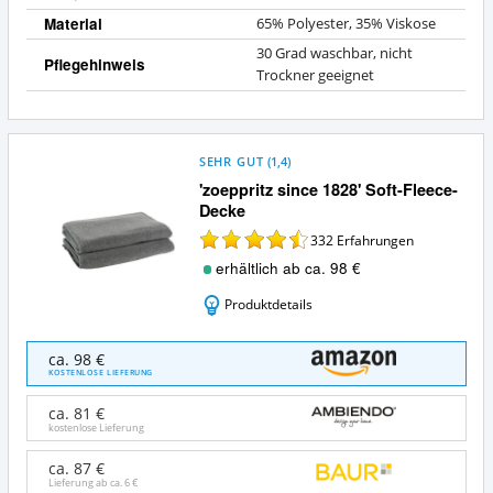
Material
65% Polyester, 35% Viskose
30 Grad waschbar, nicht
Pflegehinweis
Trockner geeignet
SEHR GUT
(
1,4
)
'zoeppritz since 1828' Soft-Fleece-
Decke
332
Erfahrungen
erhältlich ab ca. 98 €
Produktdetails
'zoeppritz
ca. 98 €
since
KOSTENLOSE LIEFERUNG
1828'
Soft-
ca. 81 €
Fleece-
kostenlose Lieferung
Decke
Angebote:
ca. 87 €
Lieferung ab ca.
6 €
Wo