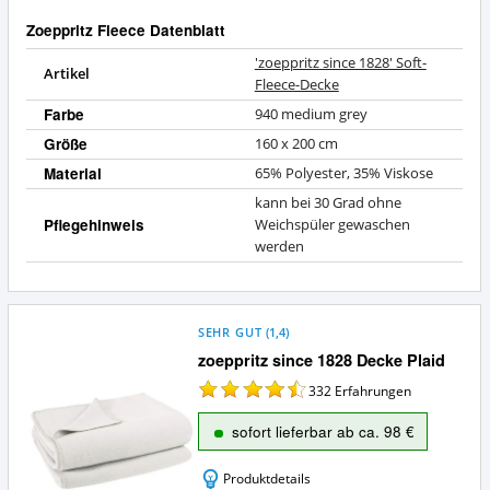
Zoeppritz Fleece Datenblatt
'zoeppritz since 1828' Soft-
Artikel
Fleece-Decke
Farbe
940 medium grey
Größe
160 x 200 cm
Material
65% Polyester, 35% Viskose
kann bei 30 Grad ohne
Pflegehinweis
Weichspüler gewaschen
werden
SEHR GUT
(
1,4
)
zoeppritz since 1828 Decke Plaid
332
Erfahrungen
sofort lieferbar ab ca. 98 €
Produktdetails