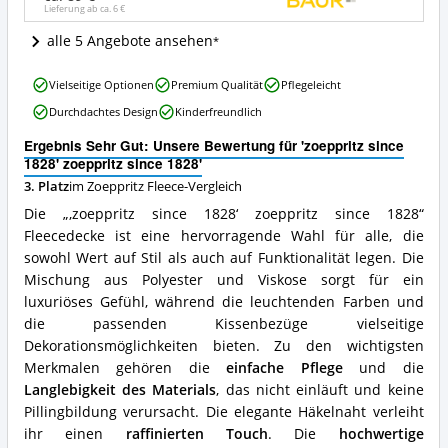
Lieferung ab ca.
6 €
Wo
ist
alle 5 Angebote ansehen
diese
Zoeppritz
'zoeppritz
Fleece
Vielseitige Optionen
Premium Qualität
Pflegeleicht
since
erhältlich?
Durchdachtes Design
Kinderfreundlich
1828'
zoeppritz
Ergebnis Sehr Gut: Unsere Bewertung für 'zoeppritz since
since
1828' zoeppritz since 1828'
1828'
3. Platz
im Zoeppritz Fleece-Vergleich
Vorteile:
Was
Die „‚zoeppritz since 1828‘ zoeppritz since 1828“
spricht
Fleecedecke ist eine hervorragende Wahl für alle, die
für
sowohl Wert auf Stil als auch auf Funktionalität legen. Die
diese
Zoeppritz
Mischung aus Polyester und Viskose sorgt für ein
Fleece?
luxuriöses Gefühl, während die leuchtenden Farben und
die passenden Kissenbezüge vielseitige
Dekorationsmöglichkeiten bieten. Zu den wichtigsten
Merkmalen gehören die
einfache Pflege
und die
Langlebigkeit des Materials
, das nicht einläuft und keine
Pillingbildung verursacht. Die elegante Häkelnaht verleiht
ihr einen
raffinierten Touch
. Die
hochwertige