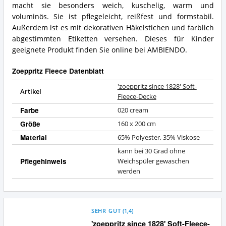
macht sie besonders weich, kuschelig, warm und
voluminös. Sie ist pflegeleicht, reißfest und formstabil.
Außerdem ist es mit dekorativen Häkelstichen und farblich
abgestimmten Etiketten versehen. Dieses für Kinder
geeignete Produkt finden Sie online bei AMBIENDO.
Zoeppritz Fleece Datenblatt
'zoeppritz since 1828' Soft-
Artikel
Fleece-Decke
Farbe
020 cream
Größe
160 x 200 cm
Material
65% Polyester, 35% Viskose
kann bei 30 Grad ohne
Pflegehinweis
Weichspüler gewaschen
werden
SEHR GUT
(
1,4
)
'zoeppritz since 1828' Soft-Fleece-