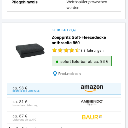
Pflegehinweis
Weichspüler gewaschen
werden
SEHR GUT
(
1,4
)
Zoeppritz Soft-Fleecedecke
anthracite 960
8
Erfahrungen
sofort lieferbar ab ca. 98 €
Produktdetails
Zoeppritz
ca. 98 €
Soft-
KOSTENLOSE LIEFERUNG
Fleecedecke
anthracite
ca. 81 €
960
kostenlose Lieferung
Angebote:
Wo
ca. 87 €
Lieferung ab ca.
6 €
ist
diese