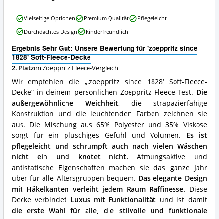
diese
Zoeppritz
'zoeppritz
Fleece
Vielseitige Optionen
Premium Qualität
Pflegeleicht
since
erhältlich?
Durchdachtes Design
Kinderfreundlich
1828'
Soft-
Ergebnis Sehr Gut: Unsere Bewertung für 'zoeppritz since
Fleece-
1828' Soft-Fleece-Decke
Decke
2. Platz
im Zoeppritz Fleece-Vergleich
Vorteile:
Was
Wir empfehlen die „‚zoeppritz since 1828‘ Soft-Fleece-
spricht
Decke“ in deinem persönlichen Zoeppritz Fleece-Test.
Die
für
außergewöhnliche Weichheit
, die strapazierfähige
diese
Zoeppritz
Konstruktion und die leuchtenden Farben zeichnen sie
Fleece?
aus. Die Mischung aus 65% Polyester und 35% Viskose
sorgt für ein plüschiges Gefühl und Volumen.
Es ist
pflegeleicht und schrumpft auch nach vielen Wäschen
nicht ein und knotet nicht.
Atmungsaktive und
antistatische Eigenschaften machen sie das ganze Jahr
über für alle Altersgruppen bequem.
Das elegante Design
mit Häkelkanten verleiht jedem Raum Raffinesse.
Diese
Decke verbindet
Luxus mit Funktionalität
und ist damit
die erste Wahl für alle, die stilvolle und funktionale