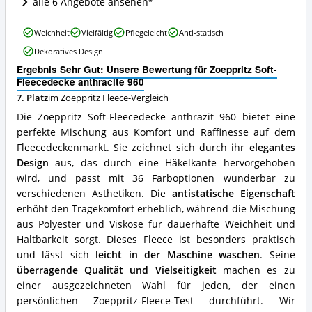
alle 6 Angebote ansehen
Zoeppritz
Fleece
Zoeppritz
erhältlich?
Weichheit
Vielfältig
Pflegeleicht
Anti-statisch
Soft-
Dekoratives Design
Fleecedecke
anthracite
Ergebnis Sehr Gut: Unsere Bewertung für Zoeppritz Soft-
960
Fleecedecke anthracite 960
Vorteile:
7. Platz
im Zoeppritz Fleece-Vergleich
Was
Die Zoeppritz Soft-Fleecedecke anthrazit 960 bietet eine
spricht
für
perfekte Mischung aus Komfort und Raffinesse auf dem
diese
Fleecedeckenmarkt. Sie zeichnet sich durch ihr
elegantes
Zoeppritz
Design
aus, das durch eine Häkelkante hervorgehoben
Fleece?
wird, und passt mit 36 Farboptionen wunderbar zu
verschiedenen Ästhetiken. Die
antistatische Eigenschaft
erhöht den Tragekomfort erheblich, während die Mischung
aus Polyester und Viskose für dauerhafte Weichheit und
Haltbarkeit sorgt. Dieses Fleece ist besonders praktisch
und lässt sich
leicht in der Maschine waschen
. Seine
überragende Qualität und Vielseitigkeit
machen es zu
einer ausgezeichneten Wahl für jeden, der einen
persönlichen Zoeppritz-Fleece-Test durchführt. Wir