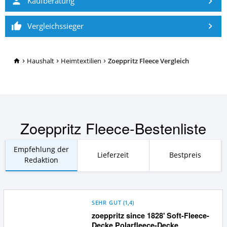
Kaufberatung
Vergleichssieger
TopRatgeber24.de
Haushalt
Heimtextilien
Zoeppritz Fleece Vergleich
Zoeppritz Fleece-Bestenliste
Empfehlung der
Lieferzeit
Bestpreis
Redaktion
SEHR GUT
(
1,4
)
zoeppritz since 1828' Soft-Fleece-
Decke Polarfleece-Decke