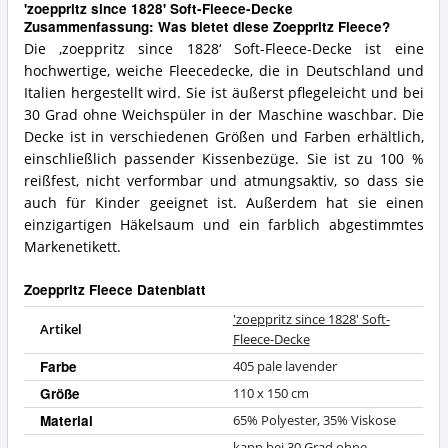
'zoeppritz since 1828' Soft-Fleece-Decke
Zusammenfassung: Was bietet diese Zoeppritz Fleece?
Die ‚zoeppritz since 1828‘ Soft-Fleece-Decke ist eine
hochwertige, weiche Fleecedecke, die in Deutschland und
Italien hergestellt wird. Sie ist äußerst pflegeleicht und bei
30 Grad ohne Weichspüler in der Maschine waschbar. Die
Decke ist in verschiedenen Größen und Farben erhältlich,
einschließlich passender Kissenbezüge. Sie ist zu 100 %
reißfest, nicht verformbar und atmungsaktiv, so dass sie
auch für Kinder geeignet ist. Außerdem hat sie einen
einzigartigen Häkelsaum und ein farblich abgestimmtes
Markenetikett.
Zoeppritz Fleece Datenblatt
'zoeppritz since 1828' Soft-
Artikel
Fleece-Decke
Farbe
405 pale lavender
Größe
110 x 150 cm
Material
65% Polyester, 35% Viskose
kann bei 30 Grad ohne