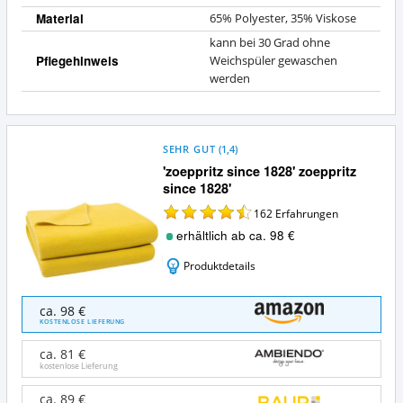
Material
65% Polyester, 35% Viskose
kann bei 30 Grad ohne
Pflegehinweis
Weichspüler gewaschen
werden
SEHR GUT
(
1,4
)
'zoeppritz since 1828' zoeppritz
since 1828'
162
Erfahrungen
erhältlich ab ca. 98 €
Produktdetails
'zoeppritz
ca. 98 €
since
KOSTENLOSE LIEFERUNG
1828'
zoeppritz
ca. 81 €
since
kostenlose Lieferung
1828'
Angebote:
ca. 89 €