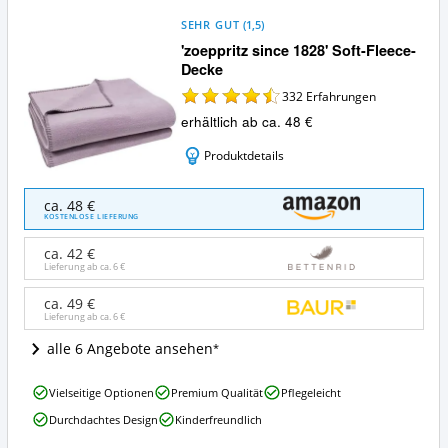
SEHR GUT
(
1,5
)
'zoeppritz since 1828' Soft-Fleece-
Decke
332
Erfahrungen
erhältlich ab ca. 48 €
Produktdetails
'zoeppritz
ca. 48 €
since
KOSTENLOSE LIEFERUNG
1828'
Soft-
ca. 42 €
Fleece-
Lieferung ab ca.
6 €
Decke
Angebote:
ca. 49 €
Lieferung ab ca.
6 €
Wo
ist
alle 6 Angebote ansehen
diese
Zoeppritz
'zoeppritz
Fleece
Vielseitige Optionen
Premium Qualität
Pflegeleicht
since
erhältlich?
Durchdachtes Design
Kinderfreundlich
1828'
Soft-