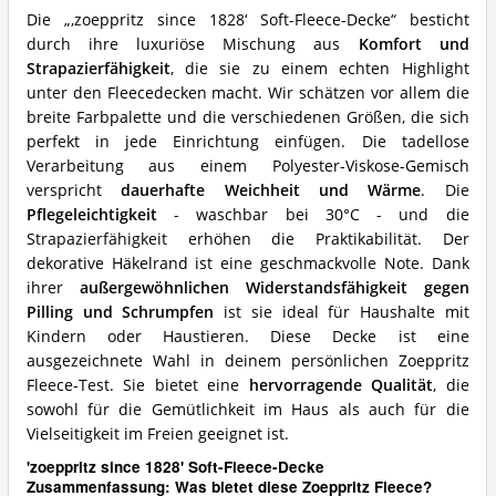
Was
Die „‚zoeppritz since 1828‘ Soft-Fleece-Decke“ besticht
spricht
durch ihre luxuriöse Mischung aus
Komfort und
für
Strapazierfähigkeit
, die sie zu einem echten Highlight
diese
Zoeppritz
unter den Fleecedecken macht. Wir schätzen vor allem die
Fleece?
breite Farbpalette und die verschiedenen Größen, die sich
perfekt in jede Einrichtung einfügen. Die tadellose
Verarbeitung aus einem Polyester-Viskose-Gemisch
verspricht
dauerhafte Weichheit und Wärme
. Die
Pflegeleichtigkeit
- waschbar bei 30°C - und die
Strapazierfähigkeit erhöhen die Praktikabilität. Der
dekorative Häkelrand ist eine geschmackvolle Note. Dank
ihrer
außergewöhnlichen Widerstandsfähigkeit gegen
Pilling und Schrumpfen
ist sie ideal für Haushalte mit
Kindern oder Haustieren. Diese Decke ist eine
ausgezeichnete Wahl in deinem persönlichen Zoeppritz
Fleece-Test. Sie bietet eine
hervorragende Qualität
, die
sowohl für die Gemütlichkeit im Haus als auch für die
Vielseitigkeit im Freien geeignet ist.
'zoeppritz since 1828' Soft-Fleece-Decke
Zusammenfassung: Was bietet diese Zoeppritz Fleece?