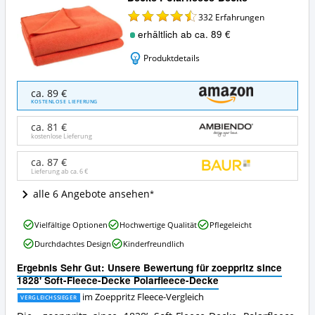
332
Erfahrungen
erhältlich ab ca. 89 €
Produktdetails
zoeppritz
ca. 89 €
since
KOSTENLOSE LIEFERUNG
1828'
Soft-
ca. 81 €
Fleece-
kostenlose Lieferung
Decke
Polarfleece-
ca. 87 €
Lieferung ab ca.
6 €
Decke
Angebote:
alle 6 Angebote ansehen
Wo
ist
zoeppritz
diese
Vielfältige Optionen
Hochwertige Qualität
Pflegeleicht
since
Zoeppritz
Durchdachtes Design
Kinderfreundlich
1828'
Fleece
Soft-
erhältlich?
Ergebnis Sehr Gut: Unsere Bewertung für zoeppritz since
Fleece-
1828' Soft-Fleece-Decke Polarfleece-Decke
Decke
Polarfleece-
im Zoeppritz Fleece-Vergleich
VERGLEICHSSIEGER
Decke