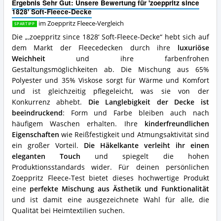
Ergebnis Sehr Gut: Unsere Bewertung für 'zoeppritz since
Fleece-
1828' Soft-Fleece-Decke
Decke
Vorteile:
im Zoeppritz Fleece-Vergleich
SPARTIPP
Was
Die „‚zoeppritz since 1828‘ Soft-Fleece-Decke“ hebt sich auf
spricht
dem Markt der Fleecedecken durch ihre
luxuriöse
für
Weichheit
und ihre farbenfrohen
diese
Zoeppritz
Gestaltungsmöglichkeiten ab. Die Mischung aus 65%
Fleece?
Polyester und 35% Viskose sorgt für Wärme und Komfort
und ist gleichzeitig pflegeleicht, was sie von der
Konkurrenz abhebt.
Die Langlebigkeit der Decke ist
beeindruckend
: Form und Farbe bleiben auch nach
häufigem Waschen erhalten. Ihre
kinderfreundlichen
Eigenschaften
wie Reißfestigkeit und Atmungsaktivität sind
ein großer Vorteil.
Die Häkelkante verleiht ihr einen
eleganten Touch
und spiegelt die hohen
Produktionsstandards wider. Für deinen persönlichen
Zoeppritz Fleece-Test bietet dieses hochwertige Produkt
eine
perfekte Mischung aus Ästhetik und Funktionalität
und ist damit eine ausgezeichnete Wahl für alle, die
Qualität bei Heimtextilien suchen.