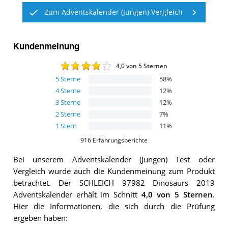
Zum Adventskalender (Jungen) Vergleich
Kundenmeinung
4,0
von 5 Sternen
5
Sterne
58
%
4
Sterne
12
%
3
Sterne
12
%
2
Sterne
7
%
1
Stern
11
%
916
Erfahrungsberichte
Bei unserem
Adventskalender (Jungen)
Test oder
Vergleich wurde auch die Kundenmeinung zum Produkt
betrachtet.
Der
SCHLEICH 97982 Dinosaurs 2019
Adventskalender
erhält im Schnitt
4,0
von 5 Sternen
.
Hier die Informationen, die sich durch die Prüfung
ergeben haben: