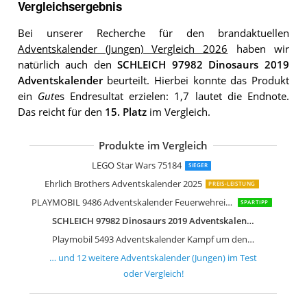
Vergleichsergebnis
Bei unserer Recherche für den brandaktuellen
Adventskalender (Jungen) Vergleich 2026
haben wir
natürlich auch den
SCHLEICH 97982 Dinosaurs 2019
Adventskalender
beurteilt. Hierbei konnte das Produkt
ein
Gut
es Endresultat erzielen: 1,7 lautet die Endnote.
Das reicht für den
15. Platz
im Vergleich.
Produkte im Vergleich
Clementoni Ehrlich Brothers Advents
LEGO City 60133 Adventskalender
Schleich 97702 Adventskalender Wild L
Schleich 97152 Adventskalender Dinos
LEGO Star Wars 75184
SIEGER
Ehrlich Brothers Adventskalender 2025
PREIS-LEISTUNG
PLAYMOBIL 9486 Adventskalender Feuerwehreinsatz auf der Baustelle
SPARTIPP
SCHLEICH 97982 Dinosaurs 2019 Adventskalender
Playmobil 5493 Adventskalender Kampf um den Drachenschatz
… und
12
weitere
Adventskalender (Jungen)
im Test
oder Vergleich!