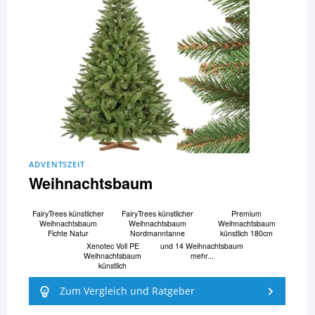
ADVENTSZEIT
Weihnachtsbaum
FairyTrees künstlicher
FairyTrees künstlicher
Premium
Weihnachtsbaum
Weihnachtsbaum
Weihnachtsbaum
Fichte Natur
Nordmanntanne
künstlich 180cm
Xenotec Voll PE
und 14 Weihnachtsbaum
Weihnachtsbaum
mehr...
künstlich
Zum Vergleich und Ratgeber