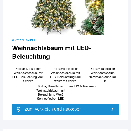
ADVENTSZEIT
Weihnachtsbaum mit LED-
Beleuchtung
Yorbay künstlicher
Yorbay künstlicher
Yorbay künstlicher
Weihnachtsbaum mit
Weihnachtsbaum mit
Weihnachtsbaum
LED-Beleuchtung weiß
LED-Beleuchtung und
Nordmanntanne mit
Schnee
weißem Schnee
LEDs
Yorbay Künstlicher
und 12 Artikel mehr...
Weihnachtsbaum mit
Beleuchtung Weiß
Schneeflocken LED
Zum Vergleich und Ratgeber