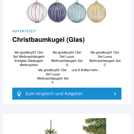
ADVENTSZEIT
Christbaumkugel (Glas)
My-goodbuy24 12er
My-goodbuy24 12er
My-goodbuy24 12er
Set Weihnachtskugeln
Set Luxus
Set Luxus
Echtglas Glaskugeln
Weihnachtskugeln Set
Weihnachtskugeln Set
Weihnachten
G
C
My-goodbuy24 12er
und 9 Artikel mehr...
Set Luxus
Weihnachtskugeln Set
F
Zum Vergleich und Ratgeber