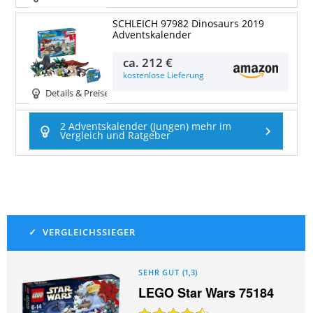
SCHLEICH 97982 Dinosaurs 2019
Adventskalender
ca.
212 €
kostenlose Lieferung
Details & Preise
2 Adventskalender (Jungen) mehr im
Vergleich und Ratgeber
SEHR GUT
(
1,3
)
LEGO Star Wars 75184