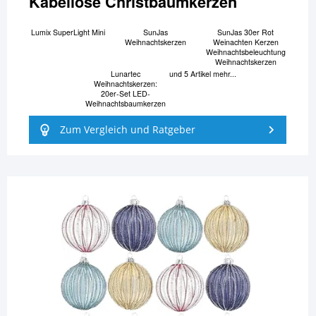
Kabellose Christbaumkerzen
Lumix SuperLight Mini
SunJas
SunJas 30er Rot
Weihnachtskerzen
Weinachten Kerzen
Weihnachtsbeleuchtung
Weihnachtskerzen
Lunartec
und 5 Artikel mehr...
Weihnachtskerzen:
20er-Set LED-
Weihnachtsbaumkerzen
Zum Vergleich und Ratgeber