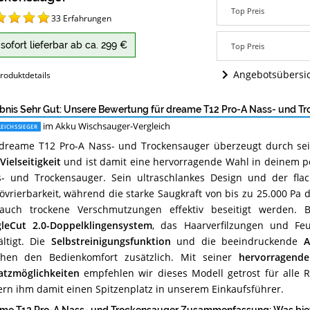
A
Top Preis
Nass-
33
Erfahrungen
und
Trockensauger
sofort lieferbar ab ca. 299 €
Top Preis
Angebote:
Wo
Angebotsübersi
roduktdetails
ist
dieser
Akku
bnis Sehr Gut: Unsere Bewertung für dreame T12 Pro-A Nass- und T
Wischsauger
im Akku Wischsauger-Vergleich
EICHSSIEGER
erhältlich?
dreame T12 Pro-A Nass- und Trockensauger überzeugt durch s
Vielseitigkeit
und ist damit eine hervorragende Wahl in deinem pe
- und Trockensauger. Sein ultraschlankes Design und der flac
vrierbarkeit, während die starke Saugkraft von bis zu 25.000 Pa 
auch trockene Verschmutzungen effektiv beseitigt werden. 
leCut 2.0-Doppelklingensystem
, das Haarverfilzungen und Feu
ltigt. Die
Selbstreinigungsfunktion
und die beeindruckende
A
hen den Bedienkomfort zusätzlich. Mit seiner
hervorragende
atzmöglichkeiten
empfehlen wir dieses Modell getrost für alle
ern ihm damit einen Spitzenplatz in unserem Einkaufsführer.
me T12 Pro-A Nass- und Trockensauger Zusammenfassung: Was biet