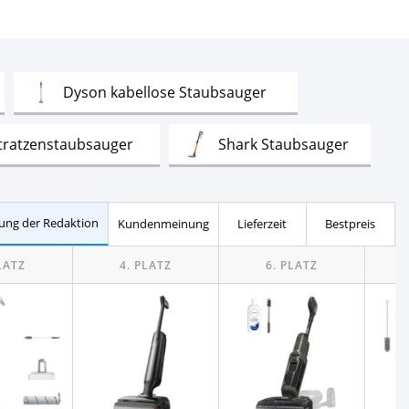
est
Test
Dyson kabellose Staubsauger
Test
Test
tratzenstaubsauger
Shark Staubsauger
Test
Saugroboter mit Wischfunktion
ung der Redaktion
Kundenmeinung
Lieferzeit
Bestpreis