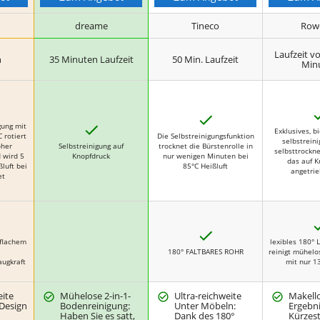
dreame
Tineco
Row
Laufzeit vo
n
35 Minuten Laufzeit
50 Min. Laufzeit
Min
J
J
a
gung mit
Exklusives, bi
a
 rotiert
Die Selbstreinigungsfunktion
selbstrein
oher
Selbstreinigung auf
trocknet die Bürstenrolle in
selbsttrockn
 wird 5
Knopfdruck
nur wenigen Minuten bei
das auf K
luft bei
85°C Heißluft
angetrie
et
J
a
 flachem
lexibles 180° L
180° FALTBARES ROHR
reinigt mühelo
augkraft
mit nur 1
eite
Mühelose 2-in-1-
Ultra-reichweite
Makell
 Design
Bodenreinigung:
Unter Möbeln:
Ergebni
Haben Sie es satt,
Dank des 180°
Kürzest