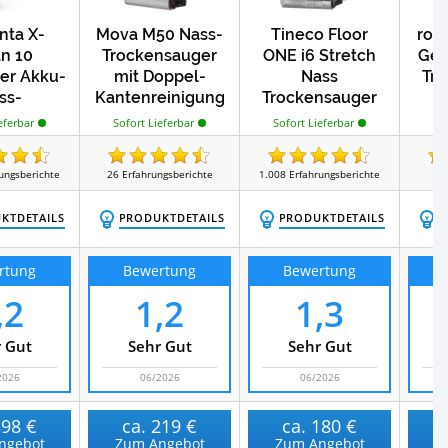
ta X-
Mova M50 Nass-
Tineco Floor
rob
n 10
Trockensauger
ONE i6 Stretch
Gen
er Akku-
mit Doppel-
Nass
Tr
ss-
Kantenreinigung
Trockensauger
So
nsauger
Sofort Lieferbar
Sofort Lieferbar
eferbar
ungsberichte
26
Erfahrungsberichte
1.008
Erfahrungsberichte
1
E
KTDETAILS
PRODUKTDETAILS
PRODUKTDETAILS
P
rtung
Bewertung
Bewertung
,2
1,2
1,3
 Gut
Sehr Gut
Sehr Gut
2026
06/2026
06/2026
398 €
ca.
219 €
ca.
180 €
ngebot
Zum Angebot
Zum Angebot
Z