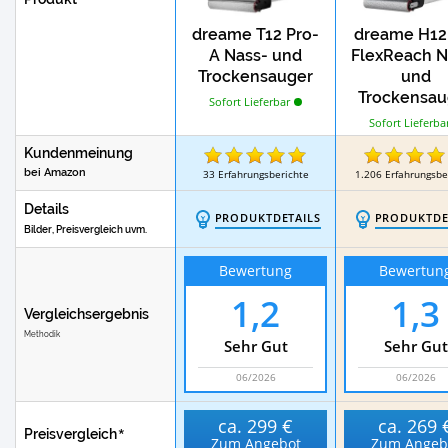
dreame T12 Pro-
dreame H12
A Nass- und
FlexReach N
Trockensauger
und
Trockensau
Sofort Lieferbar
Sofort Lieferba
Kundenmeinung
bei Amazon
33
Erfahrungsberichte
1.206
Erfahrungsbe
Details
PRODUKTDETAILS
PRODUKTDE
Bilder, Preisvergleich uvm.
Bewertung
Bewertun
1,2
1,3
Vergleichsergebnis
Methodik
Sehr Gut
Sehr Gut
06/2026
06/2026
ca.
299 €
ca.
269 
Preisvergleich
Zum Angebot
Zum Angeb