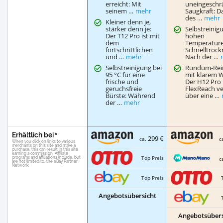
erreicht: Mit
uneingeschr
seinem …
mehr
Saugkraft: D
des …
mehr
Kleiner denn je,
stärker denn je:
Selbstreinig
Der T12 Pro ist mit
hohen
dem
Temperatur
fortschrittlichen
Schnelltrock
und …
mehr
Nach der …
Selbstreinigung bei
Rundum-Rei
95 °C für eine
mit klarem W
frische und
Der H12 Pro
geruchsfreie
FlexReach ve
Bürste: Während
über eine …
der …
mehr
Erhältlich bei
299 €
ca.
c
Top Preis
c
Top Preis
Angebotsübersicht
Angebotsübers