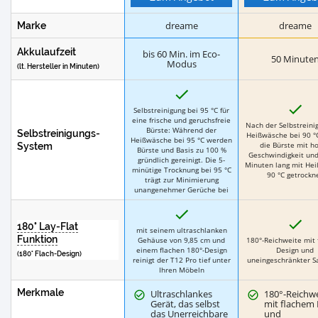
dreame
dreame
Marke
Akkulaufzeit
bis 60 Min. im Eco-
50 Minute
Modus
(lt. Hersteller in Minuten)
J
a
J
Selbstreinigung bei 95 °C für
a
eine frische und geruchsfreie
Nach der Selbstreini
Bürste: Während der
Selbstreinigungs-
Heißwäsche bei 90 °C
Heißwäsche bei 95 °C werden
die Bürste mit h
System
Bürste und Basis zu 100 %
Geschwindigkeit und
gründlich gereinigt. Die 5-
Minuten lang mit Heiß
minütige Trocknung bei 95 °C
90 °C getrockn
trägt zur Minimierung
unangenehmer Gerüche bei
J
a
J
180° Lay-Flat
a
mit seinem ultraschlanken
Funktion
Gehäuse von 9,85 cm und
180°-Reichweite mit
einem flachen 180°-Design
Design und
(180° Flach-Design)
reinigt der T12 Pro tief unter
uneingeschränkter S
Ihren Möbeln
Merkmale
Ultraschlankes
180°-Reichw
Gerät, das selbst
mit flachem
das Unerreichbare
und