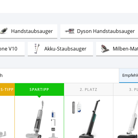
Test
T
Handstaubsauger
Dyson Handstaubsauger
Test
Test
one V10
Akku-Staubsauger
Milben-Ma
Test
Test
ug-Wisch-Roboter
Rucksackstaubsauger
ch
Empfehl