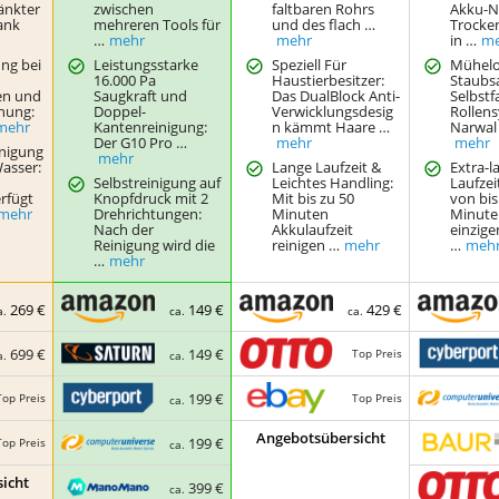
änkter
zwischen
faltbaren Rohrs
Akku-N
ank
mehreren Tools für
und des flach …
Trocke
…
mehr
mehr
in …
m
ung bei
Leistungsstarke
Speziell Für
Mühelo
16.000 Pa
Haustierbesitzer:
Staubs
en und
Saugkraft und
Das DualBlock Anti-
Selbst
nung:
Doppel-
Verwicklungsdesig
Rollen
mehr
Kantenreinigung:
n kämmt Haare …
Narwal 
Der G10 Pro …
mehr
mehr
nigung
mehr
asser:
Lange Laufzeit &
Extra-l
Selbstreinigung auf
Leichtes Handling:
Laufzei
rfügt
Knopfdruck mit 2
Mit bis zu 50
von bis
mehr
Drehrichtungen:
Minuten
Minute
Nach der
Akkulaufzeit
einzige
Reinigung wird die
reinigen …
mehr
…
meh
…
mehr
269 €
149 €
429 €
a.
ca.
ca.
699 €
149 €
Top Preis
a.
ca.
199 €
Top Preis
Top Preis
ca.
Angebotsübersicht
199 €
Top Preis
ca.
icht
399 €
ca.