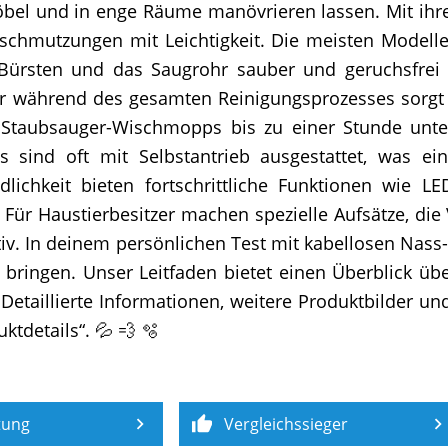
Möbel und in enge Räume manövrieren lassen. Mit ihre
rschmutzungen mit Leichtigkeit. Die meisten Modell
Bürsten und das Saugrohr sauber und geruchsfrei
 während des gesamten Reinigungsprozesses sorgt 
 Staubsauger-Wischmopps bis zu einer Stunde unte
s sind oft mit Selbstantrieb ausgestattet, was e
lichkeit bieten fortschrittliche Funktionen wie LE
 Für Haustierbesitzer machen spezielle Aufsätze, die
v. In deinem persönlichen Test mit kabellosen Nass-
g bringen. Unser Leitfaden bietet einen Überblick ü
Detaillierte Informationen, weitere Produktbilder un
ktdetails“. 💦 💨 🫧
tung
Vergleichssieger