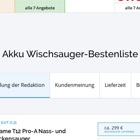
alle 7 Angebote
alle 7 
Akku Wischsauger-Bestenliste
lung der Redaktion
Kundenmeinung
Lieferzeit
B
 GUT
(
1,2
)
dreame
ca. 299 €
ame T12 Pro-A Nass- und
T12
KOSTENLOSE LIEFERUNG
Pro-
ckensauger