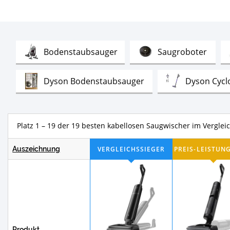
Test
Test
Bodenstaubsauger
Saugroboter
Test
Dyson Bodenstaubsauger
Dyson Cycl
Test
Saugroboter mit Absaugstation
Sa
Platz 1 – 19 der 19 besten kabellosen Saugwischer im Verglei
Test
Akku Wischsauger
Auszeichnung
Produkt