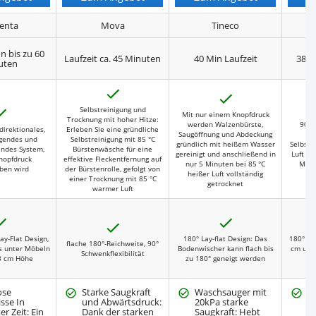
enta
Mova
Tineco
n bis zu 60
Laufzeit ca. 45 Minuten
40 Min Laufzeit
38 M
uten
J
J
a
a
J
Selbstreinigung und
Mit nur einem Knopfdruck
a
Trocknung mit hoher Hitze:
werden Walzenbürste,
90 °
direktionales,
Erleben Sie eine gründliche
Saugöffnung und Abdeckung
Se
igendes und
Selbstreinigung mit 85 °C
gründlich mit heißem Wasser
Selbstt
endes System,
Bürstenwäsche für eine
gereinigt und anschließend in
Luft tr
nopfdruck
effektive Fleckentfernung auf
nur 5 Minuten bei 85 °C
Minu
ben wird
der Bürstenrolle, gefolgt von
heißer Luft vollständig
einer Trocknung mit 85 °C
getrocknet
warmer Luft
J
J
J
a
a
a
ay-Flat Design,
180° Lay-flat Design: Das
180° Fl
flache 180°-Reichweite, 90°
s unter Möbeln
Bodenwischer kann flach bis
cm ultr
Schwenkflexibilität
3 cm Höhe
zu 180° geneigt werden
ose
Starke Saugkraft
Waschsauger mit
2
sse In
und Abwärtsdruck:
20kPa starke
In
er Zeit: Ein
Dank der starken
Saugkraft: Hebt
u