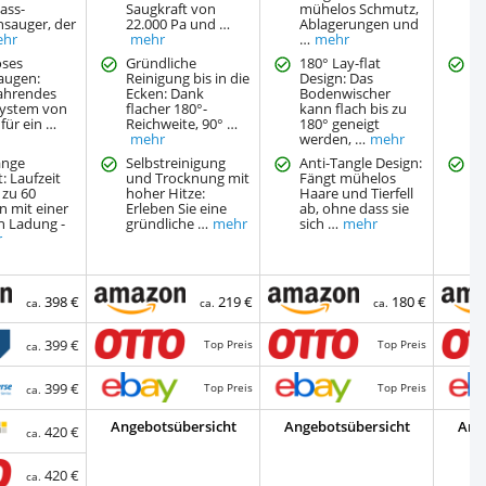
ass-
Saugkraft von
mühelos Schmutz,
T
nsauger, der
22.000 Pa und …
Ablagerungen und
Li
ehr
mehr
…
mehr
S
ses
Gründliche
180° Lay-flat
1
augen:
Reinigung bis in die
Design: Das
u
fahrendes
Ecken: Dank
Bodenwischer
K
system von
flacher 180°-
kann flach bis zu
D
für ein …
Reichweite, 90° …
180° geneigt
u
mehr
werden, …
mehr
…
ange
Selbstreinigung
Anti-Tangle Design:
V
t: Laufzeit
und Trocknung mit
Fängt mühelos
e
 zu 60
hoher Hitze:
Haare und Tierfell
g
n mit einer
Erleben Sie eine
ab, ohne dass sie
L
n Ladung -
gründliche …
mehr
sich …
mehr
J
r
398 €
219 €
180 €
ca.
ca.
ca.
399 €
Top Preis
Top Preis
ca.
399 €
Top Preis
Top Preis
ca.
Angebotsübersicht
Angebotsübersicht
Ang
420 €
ca.
420 €
ca.