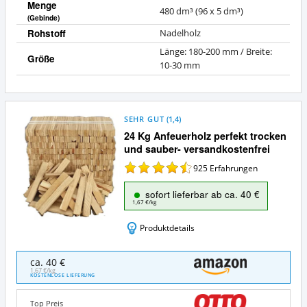
Menge
480 dm³ (96 x 5 dm³)
(Gebinde)
Rohstoff
Nadelholz
Länge: 180-200 mm / Breite:
Größe
10-30 mm
SEHR GUT
(
1,4
)
24 Kg Anfeuerholz perfekt trocken
und sauber- versandkostenfrei
925
Erfahrungen
sofort lieferbar ab ca. 40 €
1,67 €/kg
Produktdetails
24
ca. 40 €
Kg
1,67 €/kg
KOSTENLOSE LIEFERUNG
Anfeuerholz
perfekt
Top Preis
trocken