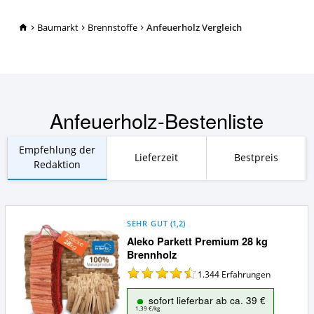
TopRatgeber24.de
Baumarkt
Brennstoffe
Anfeuerholz Vergleich
Anfeuerholz-Bestenliste
Empfehlung der
Lieferzeit
Bestpreis
Redaktion
SEHR GUT
(
1,2
)
Aleko Parkett Premium 28 kg
Brennholz
1.344
Erfahrungen
sofort lieferbar ab ca. 39 €
1,39 €/kg