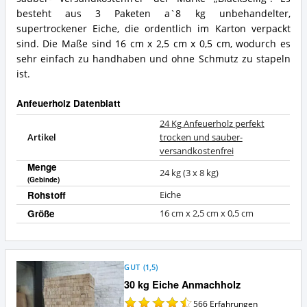
besteht aus 3 Paketen a`8 kg unbehandelter,
supertrockener Eiche, die ordentlich im Karton verpackt
sind. Die Maße sind 16 cm x 2,5 cm x 0,5 cm, wodurch es
sehr einfach zu handhaben und ohne Schmutz zu stapeln
ist.
Anfeuerholz Datenblatt
24 Kg Anfeuerholz perfekt
Artikel
trocken und sauber-
versandkostenfrei
Menge
24 kg (3 x 8 kg)
(Gebinde)
Rohstoff
Eiche
Größe
16 cm x 2,5 cm x 0,5 cm
GUT
(
1,5
)
30 kg Eiche Anmachholz
566
Erfahrungen