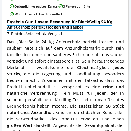
24
Anfeuerholz
Ordentlich verpackter Karton
3 Pakete von 8 Kg
Kg
erhältlich?
Anfeuerholz
50 Stück natürliches Anzündholz
perfekt
Ergebnis Gut: Unsere Bewertung für BlackSellig 24 Kg
trocken
Anfeuerholz perfekt trocken und sauber
und
sauber
7. Platz
im Anfeuerholz-Vergleich
Vorteile:
Das „BlackSellig 24 Kg Anfeuerholz perfekt trocken und
Was
sauber“ hebt sich auf dem Anzündholzmarkt durch sein
spricht
tadellos trockenes und sauberes Eichenholz ab, das sauber
für
dieses
verpackt und sofort einsatzbereit ist. Sein herausragendes
Anfeuerholz?
Merkmal ist zweifelsohne die
Gleichmäßigkeit jedes
Stücks
, die die Lagerung und Handhabung besonders
bequem macht. Zusammen mit der Tatsache, dass das
Produkt unbehandelt ist, verspricht es eine
reine und
natürliche Verbrennung
- ein Muss für jeden, der in
seinem persönlichen Kindling-Test ein unverfälschtes
Brennerlebnis haben möchte. Die
zusätzlichen 50 Stück
natürliches Anzündholz
sind ein durchdachter Bonus, der
die Verwendbarkeit des Produkts erweitert und einen
großen Wert
darstellt. Angesichts der Gesamtqualität, der