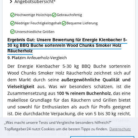
Angebotsübersicht
Chunks
Smoker
Energie
Holz
Hochwertige Holzchips
Gebrauchsfertig
Kienbacher
Räucherholz
Niedriger Feuchtigkeitsgehalt
Bequeme Lieferung
5-
Angebote:
30
Wo
Unterschiedliche Größen
kg
ist
Ergebnis Gut: Unsere Bewertung für Energie Kienbacher 5-
BBQ
dieses
30 kg BBQ Buche sortenrein Wood Chunks Smoker Holz
Buche
Anfeuerholz
Räucherholz
sortenrein
erhältlich?
Wood
9. Platz
im Anfeuerholz-Vergleich
Chunks
Der Energie Kienbacher 5-30 kg BBQ Buche sortenrein
Smoker
Wood Chunks Smoker Holz Räucherholz zeichnet sich auf
Holz
dem Markt durch seine
außergewöhnliche Qualität und
Räucherholz
Vorteile:
Vielseitigkeit
aus. Was wir besonders schätzen, ist die
Was
Zusammensetzung aus
100 % reinem Buchenholz
, das eine
spricht
makellose Grundlage für das Räuchern und Grillen bietet
für
und sowohl für Enthusiasten als auch für Profis geeignet
dieses
Anfeuerholz?
ist. Die durchdachte Verpackung, die von 5 bis 30 kg reicht,
und die auf die ideale Größe zugeschnittenen,
„Was macht unsere Tests und Vergleiche besonders hilfreich?“
luftgetrockneten Holzstücke sorgen für
optimale
TopRatgeber24 nutzt Cookies um die besten Tipps zu finden.
Datenschutz
Benutzerfreundlichkeit und Leistung
. Das herausragende