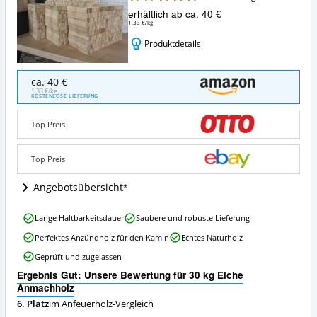
erhältlich ab ca. 40 €
1,33 €/kg
Produktdetails
30
ca. 40 €
kg
1,33 €/kg
KOSTENLOSE LIEFERUNG
Eiche
Anmachholz
Top Preis
Angebote:
Wo
ist
Top Preis
dieses
Anfeuerholz
Angebotsübersicht
erhältlich?
30
Lange Haltbarkeitsdauer
Saubere und robuste Lieferung
kg
Perfektes Anzündholz für den Kamin
Echtes Naturholz
Eiche
Anmachholz
Geprüft und zugelassen
Vorteile:
Ergebnis Gut: Unsere Bewertung für 30 kg Eiche
Was
Anmachholz
spricht
für
6. Platz
im Anfeuerholz-Vergleich