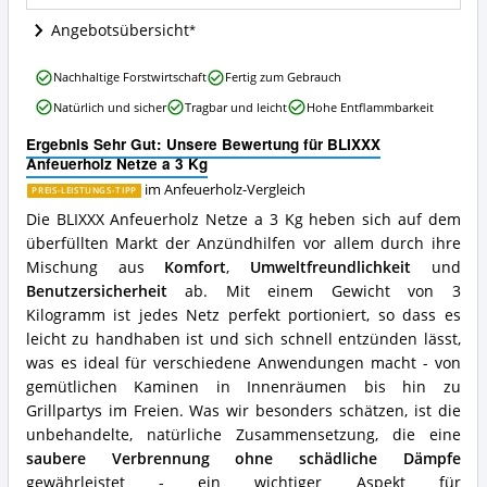
ist
Angebotsübersicht
dieses
Anfeuerholz
BLIXXX
erhältlich?
Nachhaltige Forstwirtschaft
Fertig zum Gebrauch
Anfeuerholz
Natürlich und sicher
Tragbar und leicht
Hohe Entflammbarkeit
Netze
a
Ergebnis Sehr Gut: Unsere Bewertung für BLIXXX
3
Anfeuerholz Netze a 3 Kg
Kg
Vorteile:
im Anfeuerholz-Vergleich
PREIS-LEISTUNGS-TIPP
Was
Die BLIXXX Anfeuerholz Netze a 3 Kg heben sich auf dem
spricht
überfüllten Markt der Anzündhilfen vor allem durch ihre
für
Mischung aus
Komfort
,
Umweltfreundlichkeit
und
dieses
Anfeuerholz?
Benutzersicherheit
ab. Mit einem Gewicht von 3
Kilogramm ist jedes Netz perfekt portioniert, so dass es
leicht zu handhaben ist und sich schnell entzünden lässt,
was es ideal für verschiedene Anwendungen macht - von
gemütlichen Kaminen in Innenräumen bis hin zu
Grillpartys im Freien. Was wir besonders schätzen, ist die
unbehandelte, natürliche Zusammensetzung, die eine
saubere Verbrennung ohne schädliche Dämpfe
gewährleistet - ein wichtiger Aspekt für