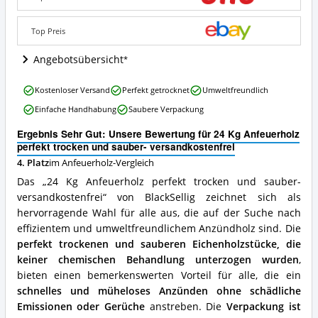
und
sauber-
Top Preis
versandkostenfrei
Angebote:
Angebotsübersicht
Wo
ist
24
dieses
Kostenloser Versand
Perfekt getrocknet
Umweltfreundlich
Kg
Anfeuerholz
Einfache Handhabung
Saubere Verpackung
Anfeuerholz
erhältlich?
perfekt
Ergebnis Sehr Gut: Unsere Bewertung für 24 Kg Anfeuerholz
trocken
perfekt trocken und sauber- versandkostenfrei
und
4. Platz
im Anfeuerholz-Vergleich
sauber-
versandkostenfrei
Das „24 Kg Anfeuerholz perfekt trocken und sauber-
Vorteile:
versandkostenfrei“ von BlackSellig zeichnet sich als
Was
hervorragende Wahl für alle aus, die auf der Suche nach
spricht
für
effizientem und umweltfreundlichem Anzündholz sind. Die
dieses
perfekt trockenen und sauberen Eichenholzstücke, die
Anfeuerholz?
keiner chemischen Behandlung unterzogen wurden
,
bieten einen bemerkenswerten Vorteil für alle, die ein
schnelles und müheloses Anzünden ohne schädliche
Emissionen oder Gerüche
anstreben. Die
Verpackung ist