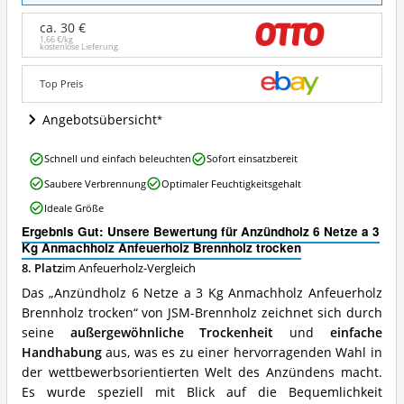
Netze
a
ca. 30 €
3
1,66 €/kg
kostenlose Lieferung
Kg
Anmachholz
Anfeuerholz
Top Preis
Brennholz
trocken
Angebotsübersicht
Angebote:
Wo
Anzündholz
Schnell und einfach beleuchten
Sofort einsatzbereit
ist
6
dieses
Saubere Verbrennung
Optimaler Feuchtigkeitsgehalt
Netze
Anfeuerholz
a
Ideale Größe
erhältlich?
3
Ergebnis Gut: Unsere Bewertung für Anzündholz 6 Netze a 3
Kg
Kg Anmachholz Anfeuerholz Brennholz trocken
Anmachholz
Anfeuerholz
8. Platz
im Anfeuerholz-Vergleich
Brennholz
Das „Anzündholz 6 Netze a 3 Kg Anmachholz Anfeuerholz
trocken
Brennholz trocken“ von JSM-Brennholz zeichnet sich durch
Vorteile:
seine
außergewöhnliche Trockenheit
und
einfache
Was
spricht
Handhabung
aus, was es zu einer hervorragenden Wahl in
für
der wettbewerbsorientierten Welt des Anzündens macht.
dieses
Es wurde speziell mit Blick auf die Bequemlichkeit
Anfeuerholz?