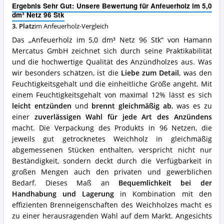
dm³
Ergebnis Sehr Gut: Unsere Bewertung für Anfeuerholz im 5,0
Netz
dm³ Netz 96 Stk
96
3. Platz
im Anfeuerholz-Vergleich
Stk
Vorteile:
Das „Anfeuerholz im 5,0 dm³ Netz 96 Stk“ von Hamann
Was
Mercatus GmbH zeichnet sich durch seine Praktikabilität
spricht
und die hochwertige Qualität des Anzündholzes aus. Was
für
dieses
wir besonders schätzen, ist die
Liebe zum Detail
, was den
Anfeuerholz?
Feuchtigkeitsgehalt und die einheitliche Größe angeht. Mit
einem Feuchtigkeitsgehalt von maximal 12% lässt es sich
leicht entzünden
und
brennt gleichmäßig ab
, was es zu
einer
zuverlässigen Wahl für jede Art des Anzündens
macht. Die Verpackung des Produkts in 96 Netzen, die
jeweils gut getrocknetes Weichholz in gleichmäßig
abgemessenen Stücken enthalten, verspricht nicht nur
Beständigkeit, sondern deckt durch die Verfügbarkeit in
großen Mengen auch den privaten und gewerblichen
Bedarf. Dieses Maß an
Bequemlichkeit bei der
Handhabung und Lagerung
in Kombination mit den
effizienten Brenneigenschaften des Weichholzes macht es
zu einer herausragenden Wahl auf dem Markt. Angesichts