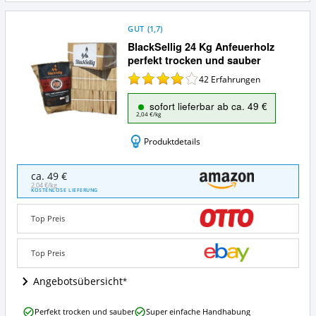
GUT
(
1,7
)
BlackSellig 24 Kg Anfeuerholz
perfekt trocken und sauber
42
Erfahrungen
sofort lieferbar ab ca. 49 €
2,04 €/kg
Produktdetails
BlackSellig
ca. 49 €
24
2,04 €/kg
KOSTENLOSE LIEFERUNG
Kg
Anfeuerholz
Top Preis
perfekt
trocken
und
Top Preis
sauber
Angebote:
Angebotsübersicht
Wo
ist
BlackSellig
dieses
Perfekt trocken und sauber
Super einfache Handhabung