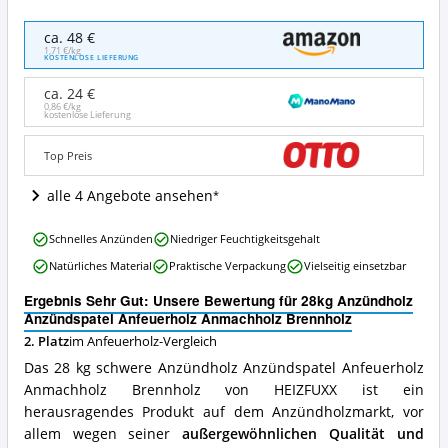
28kg
ca. 48 €
Anzündholz
1,71 €/kg
KOSTENLOSE LIEFERUNG
Anzündspatel
Anfeuerholz
ca. 24 €
Anmachholz
0,86 €/kg
kostenlose Lieferung
Brennholz
Angebote:
Wo
Top Preis
ist
dieses
alle 4 Angebote ansehen
Anfeuerholz
erhältlich?
28kg
Schnelles Anzünden
Niedriger Feuchtigkeitsgehalt
Anzündholz
Natürliches Material
Praktische Verpackung
Vielseitig einsetzbar
Anzündspatel
Anfeuerholz
Ergebnis Sehr Gut: Unsere Bewertung für 28kg Anzündholz
Anmachholz
Anzündspatel Anfeuerholz Anmachholz Brennholz
Brennholz
2. Platz
im Anfeuerholz-Vergleich
Vorteile:
Was
Das 28 kg schwere Anzündholz Anzündspatel Anfeuerholz
spricht
Anmachholz Brennholz von HEIZFUXX ist ein
für
herausragendes Produkt auf dem Anzündholzmarkt, vor
dieses
Anfeuerholz?
allem wegen seiner
außergewöhnlichen Qualität und