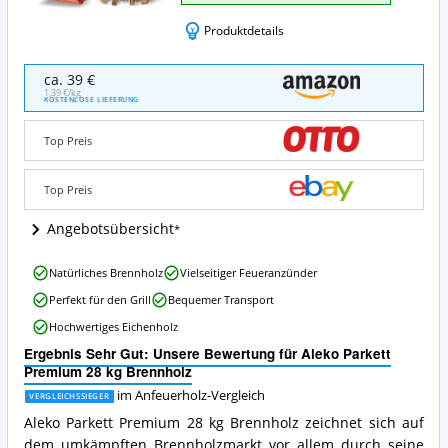
Produktdetails
Aleko
ca. 39 €
Parkett
1,39 €/kg
KOSTENLOSE LIEFERUNG
Premium
28
Top Preis
kg
Brennholz
Angebote:
Top Preis
Wo
ist
Angebotsübersicht
dieses
Anfeuerholz
Aleko
erhältlich?
Natürliches Brennholz
Vielseitiger Feueranzünder
Parkett
Perfekt für den Grill
Bequemer Transport
Premium
28
Hochwertiges Eichenholz
kg
Ergebnis Sehr Gut: Unsere Bewertung für Aleko Parkett
Brennholz
Premium 28 kg Brennholz
Vorteile:
Was
im Anfeuerholz-Vergleich
VERGLEICHSSIEGER
spricht
Aleko Parkett Premium 28 kg Brennholz zeichnet sich auf
für
dem umkämpften Brennholzmarkt vor allem durch seine