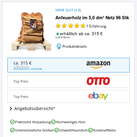
SEHR GUT
(
1,3
)
Anfeuerholz im 5,0 dm³ Netz 96 Stk
1
Erfahrung
erhältlich ab ca. 315 €
3,28 €/Stück
Produktdetails
Anfeuerholz
ca. 315 €
im
3,28 €/Stück
KOSTENLOSE LIEFERUNG
5,0
dm³
Top Preis
Netz
96
Stk
Top Preis
Angebote:
Wo
Angebotsübersicht
ist
dieses
Anfeuerholz
Anfeuerholz
Praktische Verpackung
Hochwertiges Holz
im
erhältlich?
Unterschiedliche Größen
Umweltfreundlich
Kosteneffektiv
5,0