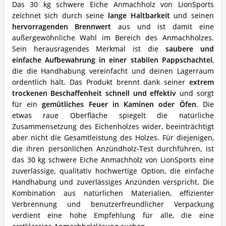
dieses
Das 30 kg schwere Eiche Anmachholz von LionSports
Anfeuerholz?
zeichnet sich durch seine
lange Haltbarkeit
und seinen
hervorragenden Brennwert
aus und ist damit eine
außergewöhnliche Wahl im Bereich des Anmachholzes.
Sein herausragendes Merkmal ist die
saubere und
einfache Aufbewahrung in einer stabilen Pappschachtel
,
die die Handhabung vereinfacht und deinen Lagerraum
ordentlich hält. Das Produkt brennt dank seiner
extrem
trockenen Beschaffenheit schnell und effektiv
und sorgt
für ein
gemütliches Feuer in Kaminen oder Öfen
. Die
etwas raue Oberfläche spiegelt die natürliche
Zusammensetzung des Eichenholzes wider, beeinträchtigt
aber nicht die Gesamtleistung des Holzes. Für diejenigen,
die ihren persönlichen Anzündholz-Test durchführen, ist
das 30 kg schwere Eiche Anmachholz von LionSports eine
zuverlässige, qualitativ hochwertige Option, die einfache
Handhabung und zuverlässiges Anzünden verspricht. Die
Kombination aus natürlichen Materialien, effizienter
Verbrennung und benutzerfreundlicher Verpackung
verdient eine hohe Empfehlung für alle, die eine