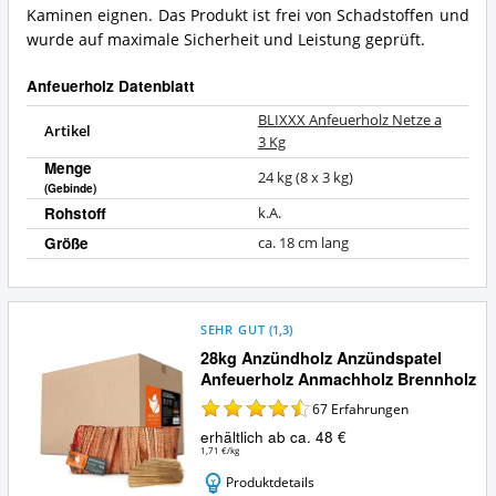
Kaminen eignen. Das Produkt ist frei von Schadstoffen und
wurde auf maximale Sicherheit und Leistung geprüft.
Anfeuerholz Datenblatt
BLIXXX Anfeuerholz Netze a
Artikel
3 Kg
Menge
24 kg (8 x 3 kg)
(Gebinde)
Rohstoff
k.A.
Größe
ca. 18 cm lang
SEHR GUT
(
1,3
)
28kg Anzündholz Anzündspatel
Anfeuerholz Anmachholz Brennholz
67
Erfahrungen
erhältlich ab ca. 48 €
1,71 €/kg
Produktdetails