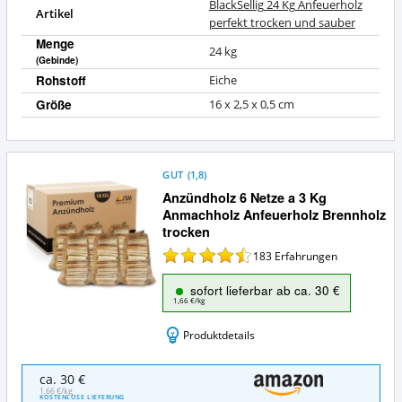
BlackSellig 24 Kg Anfeuerholz
Artikel
perfekt trocken und sauber
Menge
24 kg
(Gebinde)
Rohstoff
Eiche
Größe
16 x 2,5 x 0,5 cm
GUT
(
1,8
)
Anzündholz 6 Netze a 3 Kg
Anmachholz Anfeuerholz Brennholz
trocken
183
Erfahrungen
sofort lieferbar ab ca. 30 €
1,66 €/kg
Produktdetails
Anzündholz
ca. 30 €
6
1,66 €/kg
KOSTENLOSE LIEFERUNG