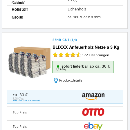
(Gebinde)
Rohstoff
Eichenholz
Größe
ca. 160 x 22 x 8 mm
SEHR GUT
(
1,4
)
BLIXXX Anfeuerholz Netze a 3 Kg
172
Erfahrungen
sofort lieferbar ab ca. 30 €
1,25 €/kg
Produktdetails
BLIXXX
ca. 30 €
Anfeuerholz
1,25 €/kg
KOSTENLOSE LIEFERUNG
Netze
a
Top Preis
3
Kg
Angebote:
Top Preis
Wo