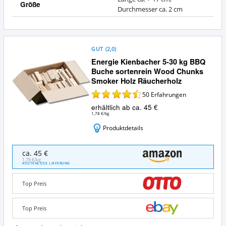
Größe
Durchmesser ca. 2 cm
GUT
(
2,0
)
Energie Kienbacher 5-30 kg BBQ
Buche sortenrein Wood Chunks
Smoker Holz Räucherholz
50
Erfahrungen
erhältlich ab ca. 45 €
1,78 €/kg
Produktdetails
Energie
ca. 45 €
Kienbacher
1,78 €/kg
KOSTENLOSE LIEFERUNG
5-
30
Top Preis
kg
BBQ
Buche
Top Preis
sortenrein
Wood