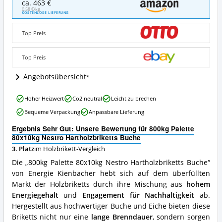
ca. 463 €
Palette
0,58 €/kg
KOSTENLOSE LIEFERUNG
80x10kg
Nestro
Top Preis
Hartholzbriketts
Buche
Angebote:
Top Preis
Wo
ist
Angebotsübersicht
dieses
Holzbrikett
800kg
erhältlich?
Hoher Heizwert
Co2 neutral
Leicht zu brechen
Palette
Bequeme Verpackung
Anpassbare Lieferung
80x10kg
Nestro
Ergebnis Sehr Gut: Unsere Bewertung für 800kg Palette
Hartholzbriketts
80x10kg Nestro Hartholzbriketts Buche
Buche
3. Platz
im Holzbrikett-Vergleich
Vorteile:
Was
Die „800kg Palette 80x10kg Nestro Hartholzbriketts Buche“
spricht
von Energie Kienbacher hebt sich auf dem überfüllten
für
Markt der Holzbriketts durch ihre Mischung aus
hohem
dieses
Holzbrikett?
Energiegehalt
und
Engagement für Nachhaltigkeit
ab.
Hergestellt aus hochwertiger Buche und Eiche bieten diese
Briketts nicht nur eine
lange Brenndauer
, sondern sorgen