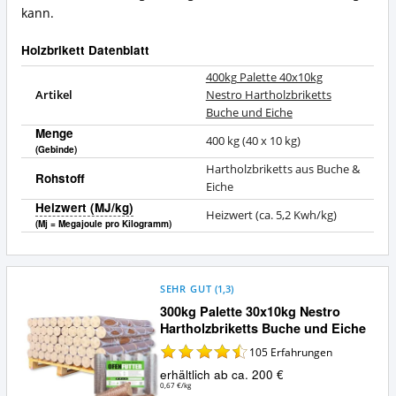
kann.
Holzbrikett Datenblatt
400kg Palette 40x10kg
Artikel
Nestro Hartholzbriketts
Buche und Eiche
Menge
400 kg (40 x 10 kg)
(Gebinde)
Hartholzbriketts aus Buche &
Rohstoff
Eiche
Heizwert (MJ/kg)
Heizwert (ca. 5,2 Kwh/kg)
(Mj = Megajoule pro Kilogramm)
SEHR GUT
(
1,3
)
300kg Palette 30x10kg Nestro
Hartholzbriketts Buche und Eiche
105
Erfahrungen
erhältlich ab ca. 200 €
0,67 €/kg