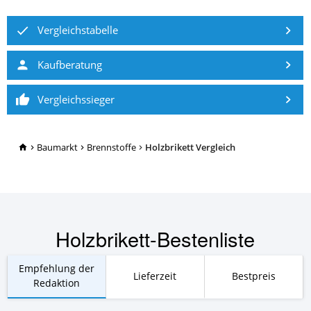
Vergleichstabelle
Kaufberatung
Vergleichssieger
TopRatgeber24.de
Baumarkt
Brennstoffe
Holzbrikett Vergleich
Holzbrikett-Bestenliste
Empfehlung der
Lieferzeit
Bestpreis
Redaktion