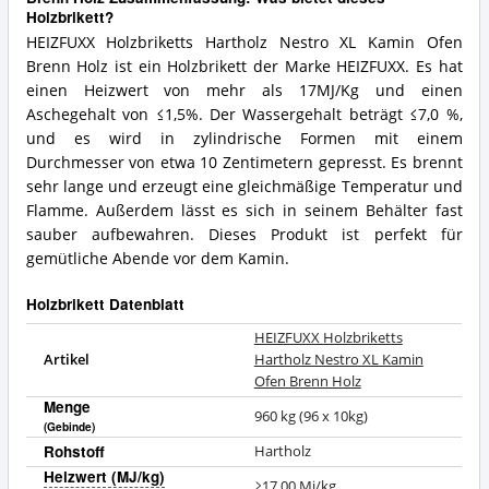
Holzbrikett?
HEIZFUXX Holzbriketts Hartholz Nestro XL Kamin Ofen
Brenn Holz ist ein Holzbrikett der Marke HEIZFUXX. Es hat
einen Heizwert von mehr als 17MJ/Kg und einen
Aschegehalt von ≤1,5%. Der Wassergehalt beträgt ≤7,0 %,
und es wird in zylindrische Formen mit einem
Durchmesser von etwa 10 Zentimetern gepresst. Es brennt
sehr lange und erzeugt eine gleichmäßige Temperatur und
Flamme. Außerdem lässt es sich in seinem Behälter fast
sauber aufbewahren. Dieses Produkt ist perfekt für
gemütliche Abende vor dem Kamin.
Holzbrikett Datenblatt
HEIZFUXX Holzbriketts
Artikel
Hartholz Nestro XL Kamin
Ofen Brenn Holz
Menge
960 kg (96 x 10kg)
(Gebinde)
Rohstoff
Hartholz
Heizwert (MJ/kg)
≥17,00 Mj/kg