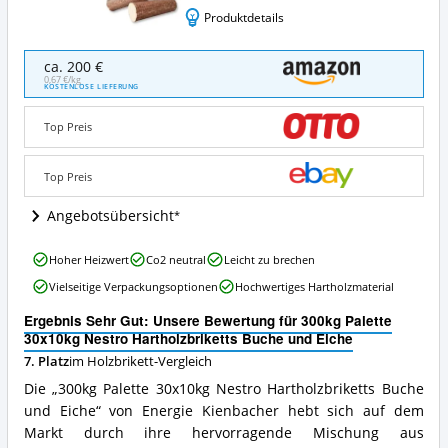
Produktdetails
300kg
ca. 200 €
Palette
0,67 €/kg
KOSTENLOSE LIEFERUNG
30x10kg
Nestro
Top Preis
Hartholzbriketts
Buche
und
Top Preis
Eiche
Angebote:
Angebotsübersicht
Wo
ist
300kg
dieses
Hoher Heizwert
Co2 neutral
Leicht zu brechen
Palette
Holzbrikett
Vielseitige Verpackungsoptionen
Hochwertiges Hartholzmaterial
30x10kg
erhältlich?
Nestro
Ergebnis Sehr Gut: Unsere Bewertung für 300kg Palette
Hartholzbriketts
30x10kg Nestro Hartholzbriketts Buche und Eiche
Buche
7. Platz
im Holzbrikett-Vergleich
und
Eiche
Die „300kg Palette 30x10kg Nestro Hartholzbriketts Buche
Vorteile:
und Eiche“ von Energie Kienbacher hebt sich auf dem
Was
Markt durch ihre hervorragende Mischung aus
spricht