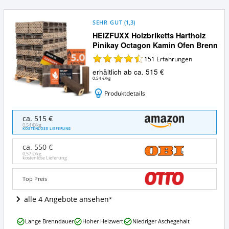
SEHR GUT
(
1,3
)
HEIZFUXX Holzbriketts Hartholz
Pinikay Octagon Kamin Ofen Brenn
151
Erfahrungen
erhältlich ab ca. 515 €
0,54 €/kg
Produktdetails
HEIZFUXX
ca. 515 €
Holzbriketts
0,54 €/kg
KOSTENLOSE LIEFERUNG
Hartholz
Pinikay
ca. 550 €
Octagon
0,57 €/kg
kostenlose Lieferung
Kamin
Ofen
Brenn
Top Preis
Angebote:
Wo
alle 4 Angebote ansehen
ist
dieses
HEIZFUXX
Lange Brenndauer
Hoher Heizwert
Niedriger Aschegehalt
Holzbrikett
Holzbriketts