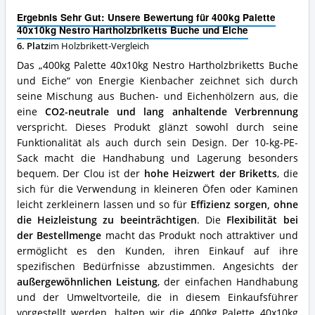
Nestro
Ergebnis Sehr Gut: Unsere Bewertung für 400kg Palette
Hartholzbriketts
40x10kg Nestro Hartholzbriketts Buche und Eiche
Buche
6. Platz
im Holzbrikett-Vergleich
und
Eiche
Das „400kg Palette 40x10kg Nestro Hartholzbriketts Buche
Vorteile:
und Eiche“ von Energie Kienbacher zeichnet sich durch
Was
seine Mischung aus Buchen- und Eichenhölzern aus, die
spricht
für
eine
CO2-neutrale und lang anhaltende Verbrennung
dieses
verspricht. Dieses Produkt glänzt sowohl durch seine
Holzbrikett?
Funktionalität als auch durch sein Design. Der 10-kg-PE-
Sack macht die Handhabung und Lagerung besonders
bequem. Der Clou ist der
hohe Heizwert der Briketts
, die
sich für die Verwendung in kleineren Öfen oder Kaminen
leicht zerkleinern lassen und so für
Effizienz sorgen, ohne
die Heizleistung zu beeinträchtigen
. Die
Flexibilität bei
der Bestellmenge
macht das Produkt noch attraktiver und
ermöglicht es den Kunden, ihren Einkauf auf ihre
spezifischen Bedürfnisse abzustimmen. Angesichts der
außergewöhnlichen Leistung
, der einfachen Handhabung
und der Umweltvorteile, die in diesem Einkaufsführer
vorgestellt werden, halten wir die 400kg Palette 40x10kg