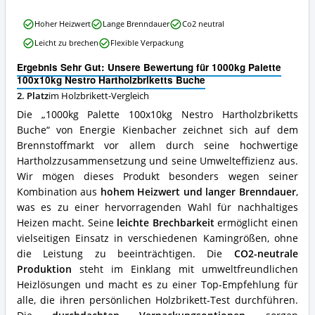
Holzbrikett
1000kg
erhältlich?
Hoher Heizwert
Lange Brenndauer
Co2 neutral
Palette
Leicht zu brechen
Flexible Verpackung
100x10kg
Nestro
Ergebnis Sehr Gut: Unsere Bewertung für 1000kg Palette
Hartholzbriketts
100x10kg Nestro Hartholzbriketts Buche
Buche
2. Platz
im Holzbrikett-Vergleich
Vorteile:
Was
Die „1000kg Palette 100x10kg Nestro Hartholzbriketts
spricht
Buche“ von Energie Kienbacher zeichnet sich auf dem
für
Brennstoffmarkt vor allem durch seine hochwertige
dieses
Holzbrikett?
Hartholzzusammensetzung und seine Umwelteffizienz aus.
Wir mögen dieses Produkt besonders wegen seiner
Kombination aus
hohem Heizwert und langer Brenndauer
,
was es zu einer hervorragenden Wahl für nachhaltiges
Heizen macht. Seine
leichte Brechbarkeit
ermöglicht einen
vielseitigen Einsatz in verschiedenen Kamingrößen, ohne
die Leistung zu beeinträchtigen. Die
CO2-neutrale
Produktion
steht im Einklang mit umweltfreundlichen
Heizlösungen und macht es zu einer Top-Empfehlung für
alle, die ihren persönlichen Holzbrikett-Test durchführen.