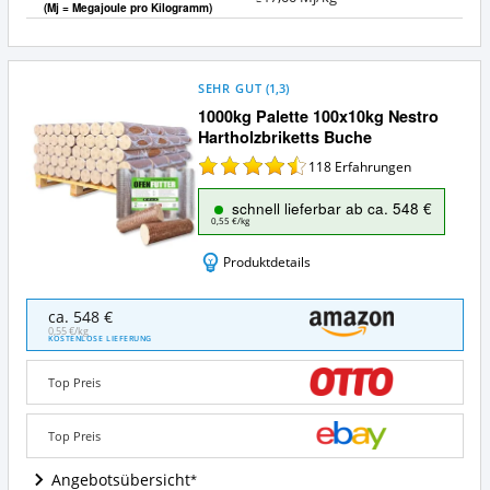
(Mj = Megajoule pro Kilogramm)
SEHR GUT
(
1,3
)
1000kg Palette 100x10kg Nestro
Hartholzbriketts Buche
118
Erfahrungen
schnell lieferbar ab ca. 548 €
0,55 €/kg
Produktdetails
1000kg
ca. 548 €
Palette
0,55 €/kg
KOSTENLOSE LIEFERUNG
100x10kg
Nestro
Top Preis
Hartholzbriketts
Buche
Angebote:
Top Preis
Wo
ist
Angebotsübersicht
dieses