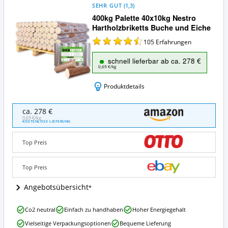
SEHR GUT
(
1,3
)
400kg Palette 40x10kg Nestro
Hartholzbriketts Buche und Eiche
105
Erfahrungen
schnell lieferbar ab ca. 278 €
0,69 €/kg
Produktdetails
400kg
ca. 278 €
Palette
0,69 €/kg
KOSTENLOSE LIEFERUNG
40x10kg
Nestro
Top Preis
Hartholzbriketts
Buche
und
Top Preis
Eiche
Angebote:
Angebotsübersicht
Wo
ist
400kg
dieses
Co2 neutral
Einfach zu handhaben
Hoher Energiegehalt
Palette
Holzbrikett
Vielseitige Verpackungsoptionen
Bequeme Lieferung
40x10kg
erhältlich?