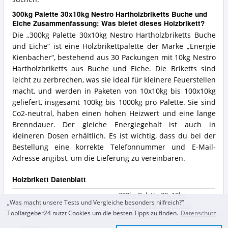
300kg Palette 30x10kg Nestro Hartholzbriketts Buche und
Eiche Zusammenfassung: Was bietet dieses Holzbrikett?
Die „300kg Palette 30x10kg Nestro Hartholzbriketts Buche
und Eiche“ ist eine Holzbrikettpalette der Marke „Energie
Kienbacher“, bestehend aus 30 Packungen mit 10kg Nestro
Hartholzbriketts aus Buche und Eiche. Die Briketts sind
leicht zu zerbrechen, was sie ideal für kleinere Feuerstellen
macht, und werden in Paketen von 10x10kg bis 100x10kg
geliefert, insgesamt 100kg bis 1000kg pro Palette. Sie sind
Co2-neutral, haben einen hohen Heizwert und eine lange
Brenndauer. Der gleiche Energiegehalt ist auch in
kleineren Dosen erhältlich. Es ist wichtig, dass du bei der
Bestellung eine korrekte Telefonnummer und E-Mail-
Adresse angibst, um die Lieferung zu vereinbaren.
Holzbrikett Datenblatt
300kg Palette 30x10kg
„Was macht unsere Tests und Vergleiche besonders hilfreich?“
Artikel
Nestro Hartholzbriketts
TopRatgeber24 nutzt Cookies um die besten Tipps zu finden.
Datenschutz
Buche und Eiche
Menge