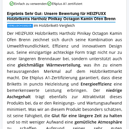
erhältlich?
Einfach zu verwenden
ENplus A1 zertifiziert
Hartholz
Pinikay
Ergebnis Sehr Gut: Unsere Bewertung für HEIZFUXX
Octagon
Holzbriketts Hartholz Pinikay Octagon Kamin Ofen Brenn
Kamin
Ofen
im Holzbrikett-Vergleich
VERGLEICHSSIEGER
Brenn
Der HEIZFUXX Holzbriketts Hartholz Pinikay Octagon Kamin
Vorteile:
Ofen Brenn zeichnet sich durch seine Kombination aus
Was
Umweltfreundlichkeit, Effizienz und innovativem Design
spricht
für
aus. Seine einzigartige achteckige Form trägt nicht nur zu
dieses
einer längeren Brenndauer bei, sondern unterstützt auch
Holzbrikett?
eine
gleichmäßige Wärmeverteilung
, was ihn zu einem
herausragenden Merkmal auf dem Holzbrikettmarkt
macht. Die ENplus A1-Zertifizierung garantiert, dass diese
Briketts in puncto Heizleistung und
Energieeffizienz
eine
bemerkenswerte Leistung erbringen. Der
niedrige
Aschegehalt
trägt ebenfalls zur Attraktivität dieses
Produkts bei, da er den Reinigungs- und Wartungsaufwand
minimiert. Was wir an diesem Produkt besonders schätzen,
ist seine Fähigkeit, die
Glut für eine längere Zeit zu halten
und so mit weniger Aufwand eine
gemütliche Atmosphäre
zu schaffen. Aufgrund seines sehr guten