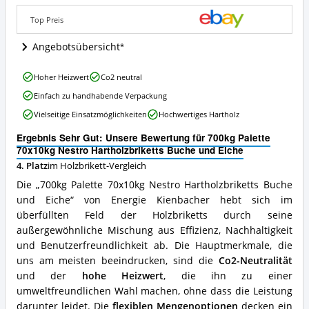
Buche
und
Top Preis
Eiche
Angebote:
Angebotsübersicht
Wo
ist
700kg
dieses
Hoher Heizwert
Co2 neutral
Palette
Holzbrikett
Einfach zu handhabende Verpackung
70x10kg
erhältlich?
Nestro
Vielseitige Einsatzmöglichkeiten
Hochwertiges Hartholz
Hartholzbriketts
Buche
Ergebnis Sehr Gut: Unsere Bewertung für 700kg Palette
und
70x10kg Nestro Hartholzbriketts Buche und Eiche
Eiche
4. Platz
im Holzbrikett-Vergleich
Vorteile:
Die „700kg Palette 70x10kg Nestro Hartholzbriketts Buche
Was
spricht
und Eiche“ von Energie Kienbacher hebt sich im
für
überfüllten Feld der Holzbriketts durch seine
dieses
außergewöhnliche Mischung aus Effizienz, Nachhaltigkeit
Holzbrikett?
und Benutzerfreundlichkeit ab. Die Hauptmerkmale, die
uns am meisten beeindrucken, sind die
Co2-Neutralität
und der
hohe Heizwert
, die ihn zu einer
umweltfreundlichen Wahl machen, ohne dass die Leistung
darunter leidet. Die
flexiblen Mengenoptionen
decken ein