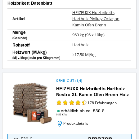
Holzbrikett Datenblatt
HEIZFUXX Holzbriketts
Artikel
Hartholz Pinikay Octagon
Kamin Ofen Brenn
Menge
960 kg (96 x 10kg)
(Gebinde)
Rohstoff
Hartholz
Heizwert (MJ/kg)
≥17,50 Mj/kg
(Mj = Megajoule pro Kilogramm)
SEHR GUT
(
1,4
)
HEIZFUXX Holzbriketts Hartholz
Nestro XL Kamin Ofen Brenn Holz
178
Erfahrungen
erhältlich ab ca. 530 €
0,55 €/kg
Produktdetails
HEIZFUXX
ca. 530 €