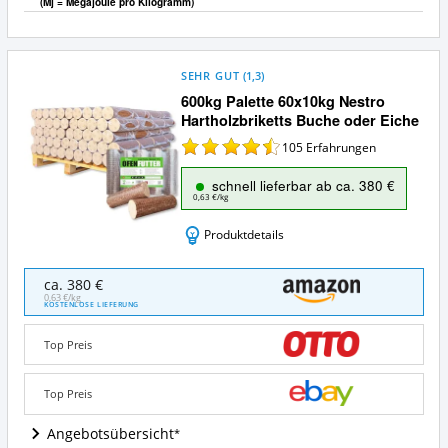
(Mj = Megajoule pro Kilogramm)
SEHR GUT
(
1,3
)
600kg Palette 60x10kg Nestro
Hartholzbriketts Buche oder Eiche
105
Erfahrungen
schnell lieferbar ab ca. 380 €
0,63 €/kg
Produktdetails
600kg
ca. 380 €
Palette
0,63 €/kg
KOSTENLOSE LIEFERUNG
60x10kg
Nestro
Top Preis
Hartholzbriketts
Buche
oder
Top Preis
Eiche
Angebote:
Angebotsübersicht
Wo