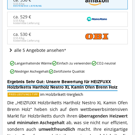
Holzbriketts
0,55 €/kg
KOSTENLOSE LIEFERUNG
Hartholz
Nestro
ca. 529 €
XL
0,55 €/kg
kostenlose Lieferung
Kamin
Ofen
ca. 530 €
Brenn
0,55 €/kg
Holz
kostenlose Lieferung
Angebote:
alle 5 Angebote ansehen
Wo
ist
HEIZFUXX
dieses
Langanhaltende Wärme
Einfach zu verwenden
CO2-neutral
Holzbriketts
Holzbrikett
Niedriger Aschegehalt
Zertifizierte Qualität
Hartholz
erhältlich?
Nestro
Ergebnis Sehr Gut: Unsere Bewertung für HEIZFUXX
XL
Holzbriketts Hartholz Nestro XL Kamin Ofen Brenn Holz
Kamin
Ofen
im Holzbrikett-Vergleich
PREIS-LEISTUNGS-TIPP
Brenn
Die „HEIZFUXX Holzbriketts Hartholz Nestro XL Kamin Ofen
Holz
Brenn Holz“ heben sich auf dem wettbewerbsintensiven
Vorteile:
Markt für Holzbriketts durch ihren
überragenden Heizwert
Was
spricht
und minimalen Aschegehalt
ab, was sie nicht nur effizient,
für
sondern auch
umweltfreundlich
macht. Ihre einzigartige
dieses