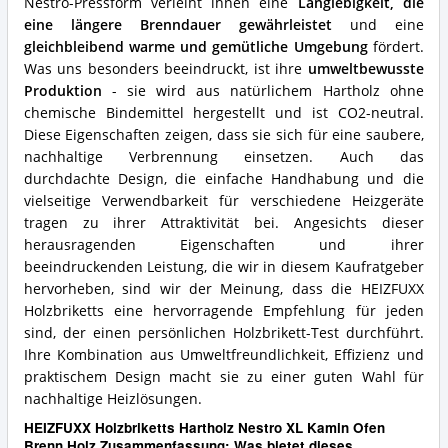
Nestro-Pressform verleiht ihnen eine
Langlebigkeit, die
Holzbrikett?
eine längere Brenndauer gewährleistet
und eine
gleichbleibend warme und gemütliche Umgebung
fördert.
Was uns besonders beeindruckt, ist ihre
umweltbewusste
Produktion
- sie wird aus natürlichem Hartholz ohne
chemische Bindemittel hergestellt und ist CO2-neutral.
Diese Eigenschaften zeigen, dass sie sich für eine saubere,
nachhaltige Verbrennung einsetzen. Auch das
durchdachte Design, die einfache Handhabung und die
vielseitige Verwendbarkeit für verschiedene Heizgeräte
tragen zu ihrer Attraktivität bei. Angesichts dieser
herausragenden Eigenschaften und ihrer
beeindruckenden Leistung, die wir in diesem Kaufratgeber
hervorheben, sind wir der Meinung, dass die HEIZFUXX
Holzbriketts eine hervorragende Empfehlung für jeden
sind, der einen persönlichen Holzbrikett-Test durchführt.
Ihre Kombination aus Umweltfreundlichkeit, Effizienz und
praktischem Design macht sie zu einer guten Wahl für
nachhaltige Heizlösungen.
HEIZFUXX Holzbriketts Hartholz Nestro XL Kamin Ofen
Brenn Holz Zusammenfassung: Was bietet dieses