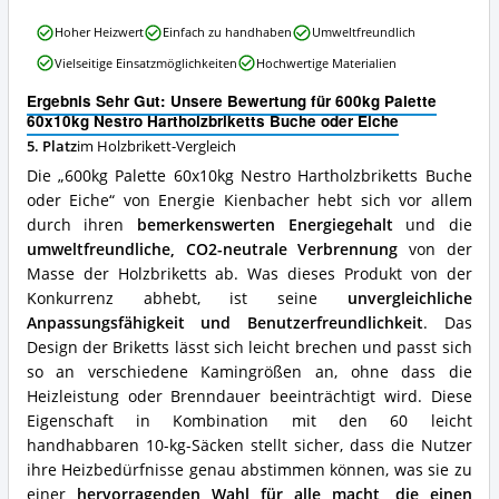
ist
600kg
dieses
Hoher Heizwert
Einfach zu handhaben
Umweltfreundlich
Palette
Holzbrikett
Vielseitige Einsatzmöglichkeiten
Hochwertige Materialien
60x10kg
erhältlich?
Nestro
Ergebnis Sehr Gut: Unsere Bewertung für 600kg Palette
Hartholzbriketts
60x10kg Nestro Hartholzbriketts Buche oder Eiche
Buche
5. Platz
im Holzbrikett-Vergleich
oder
Eiche
Die „600kg Palette 60x10kg Nestro Hartholzbriketts Buche
Vorteile:
oder Eiche“ von Energie Kienbacher hebt sich vor allem
Was
durch ihren
bemerkenswerten Energiegehalt
und die
spricht
für
umweltfreundliche, CO2-neutrale Verbrennung
von der
dieses
Masse der Holzbriketts ab. Was dieses Produkt von der
Holzbrikett?
Konkurrenz abhebt, ist seine
unvergleichliche
Anpassungsfähigkeit und Benutzerfreundlichkeit
. Das
Design der Briketts lässt sich leicht brechen und passt sich
so an verschiedene Kamingrößen an, ohne dass die
Heizleistung oder Brenndauer beeinträchtigt wird. Diese
Eigenschaft in Kombination mit den 60 leicht
handhabbaren 10-kg-Säcken stellt sicher, dass die Nutzer
ihre Heizbedürfnisse genau abstimmen können, was sie zu
einer
hervorragenden Wahl für alle macht, die einen