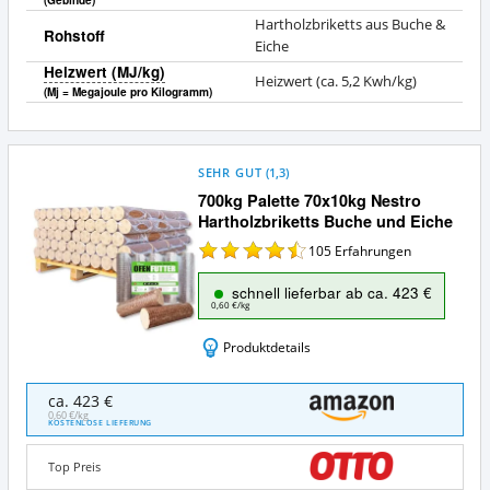
(Gebinde)
Hartholzbriketts aus Buche &
Rohstoff
Eiche
Heizwert (MJ/kg)
Heizwert (ca. 5,2 Kwh/kg)
(Mj = Megajoule pro Kilogramm)
SEHR GUT
(
1,3
)
700kg Palette 70x10kg Nestro
Hartholzbriketts Buche und Eiche
105
Erfahrungen
schnell lieferbar ab ca. 423 €
0,60 €/kg
Produktdetails
700kg
ca. 423 €
Palette
0,60 €/kg
KOSTENLOSE LIEFERUNG
70x10kg
Nestro
Top Preis
Hartholzbriketts