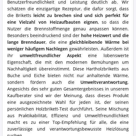
für
Benutzerfreundlichkeit und Leistung deutlich ab. Wir
dieses
schätzen die einzigartige Rezeptur, die dafür sorgt, dass
Holzbrikett?
die Briketts
leicht zu brechen sind und sich perfekt für
eine Vielzahl von Heizaufbauten eignen
, so dass die
Nutzer die Brennstoffmenge genau anpassen können.
Besonders beeindruckend sind der
hohe Heizwert und die
lange Brenndauer
, die eine
gleichbleibende Wärme bei
weniger häufigem Nachlegen
gewährleisten. Außerdem ist
ihr
umweltfreundlicher Aspekt
eine lobenswerte
Eigenschaft, die mit den modernen Bemühungen um
Nachhaltigkeit übereinstimmt. Diese Hartholzbriketts aus
Buche und Eiche bieten nicht nur anhaltende Wärme,
sondern fördern auch die
Umweltverantwortung
.
Angesichts des sehr guten Gesamtergebnisses in unserem
Kaufberater sind wir der Meinung, dass dieses Produkt
eine ausgezeichnete Wahl für jeden ist, der seinen
persönlichen Holzbrikett-Test durchführt. Seine Mischung
aus Praktikabilität, Effizienz und Umweltfreundlichkeit
macht es zu einer Top-Empfehlung für alle, die eine
zuverlässige und verantwortungsbewusste Heizlösung
suchen.