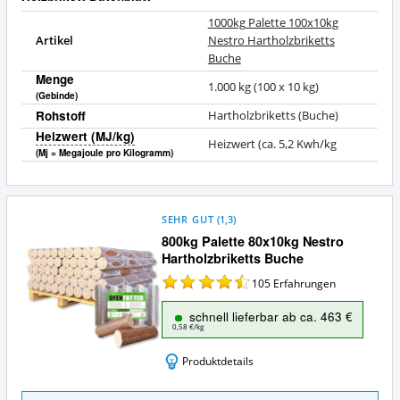
1000kg Palette 100x10kg
Artikel
Nestro Hartholzbriketts
Buche
Menge
1.000 kg (100 x 10 kg)
(Gebinde)
Rohstoff
Hartholzbriketts (Buche)
Heizwert (MJ/kg)
Heizwert (ca. 5,2 Kwh/kg
(Mj = Megajoule pro Kilogramm)
SEHR GUT
(
1,3
)
800kg Palette 80x10kg Nestro
Hartholzbriketts Buche
105
Erfahrungen
schnell lieferbar ab ca. 463 €
0,58 €/kg
Produktdetails
800kg