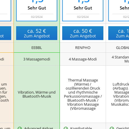
Sehr Gut
Sehr Gut
Sehr
02/2024
02/2024
02/
€
ca.
52 €
ca.
50 €
ca.
ot
Zum Angebot
Zum Angebot
Zum A
EEBBL
RENPHO
GLOBAL
4 Standar
di
3 Massagemodi
4 Massage-Modi
Mo
Thermal Massage
, um
(Wärme) /
Luftdruc
uen,
oszillierenden Druck
(Airbags)
 für
Vibration, Wärme und
und rhythmische
Massage 
gen,
Bluetooth-Musik
Perkussionsmassage /
Vibratio
tooth
Bluetooth-Musik /
(Vibroma
Vibration Massage
Musikalis
(Vibromassage
en, um
Advanced Airbag
Komfortable
Gesich