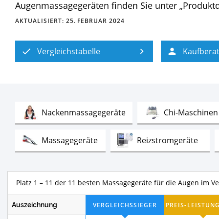
Augenmassagegeräten finden Sie unter „Produktd
AKTUALISIERT:
25. FEBRUAR 2024
Vergleichstabelle
Kaufbera
Test
Nackenmassagegeräte
Chi-Maschinen
Test
Test
Massagegeräte
Reizstromgeräte
Test
Medisana Massagesitzauflagen
Ther
Platz 1 – 11 der 11 besten Massagegeräte für die Augen im Ve
Test
Beinmassagegeräte
Kopfmassageger
Auszeichnung