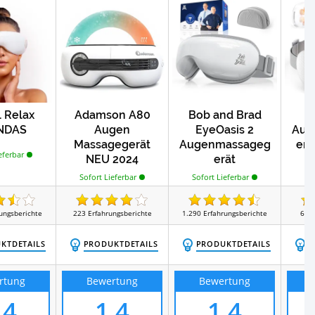
Test
Test
agekissen
Schröpfgläser
 Relax
Adamson A80
Bob and Brad
NDAS
Augen
EyeOasis 2
Aug
Massagegerät
Augenmassageg
erä
eferbar
NEU 2024
erät
Sofort Lieferbar
Sofort Lieferbar
ungsberichte
223
Erfahrungsberichte
1.290
Erfahrungsberichte
61
E
KTDETAILS
PRODUKTDETAILS
PRODUKTDETAILS
P
rtung
Bewertung
Bewertung
,4
1,4
1,4