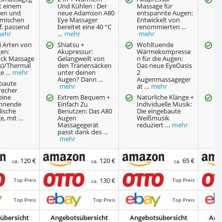
t einem
Und Kühlen : Der
Massage für
E
ten und
neue Adamson A80
entspannte Augen:
A
mischen
Eye Massager
Entwickelt von
ä
f, passend
bereitet eine 40 °C
renommierten …
V
ehr
…
mehr
mehr
d
4 Arten von
Shiatsu +
Wohltuende
3
en:
Akupressur:
Wärmekompresse
M
uck Massage
Gelangweilt von
n für die Augen:
A
s)/Thermal
den Tränensäcken
Das neue EyeOasis
ä
e …
mehr
unter deinen
2
vo
Augen? Dann …
Augenmassageger
M
ebaute
mehr
ät …
mehr
recher
eine
Extrem Bequem +
Natürliche Klänge +
B
nnende
Einfach Zu
Individuelle Musik:
u
lische
Benutzen: Das A80
Die eingebaute
A
e, mit …
Augen
Weißmusik
t
Massagegerät
reduziert …
mehr
A
passt dank des …
k
mehr
…
120 €
120 €
65 €
ca.
ca.
ca.
130 €
Top Preis
Top Preis
ca.
Top Preis
Top Preis
Top Preis
übersicht
Angebotsübersicht
Angebotsübersicht
Ang