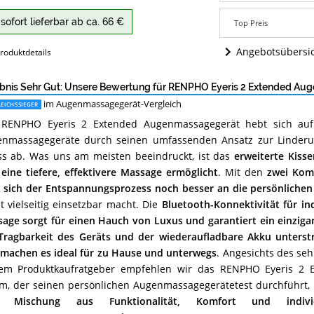
Angebote:
Wo
sofort lieferbar ab ca. 66 €
Top Preis
ist
dieses
Angebotsübersi
roduktdetails
Augenmassagegerä
erhältlich?
bnis Sehr Gut: Unsere Bewertung für RENPHO Eyeris 2 Extended A
im Augenmassagegerät-Vergleich
EICHSSIEGER
 RENPHO Eyeris 2 Extended Augenmassagegerät hebt sich auf
enmassagegeräte durch seinen umfassenden Ansatz zur Linde
ss ab. Was uns am meisten beeindruckt, ist das
erweiterte Kisse
eine tiefere, effektivere Massage ermöglicht
. Mit den
zwei Kom
t sich der Entspannungsprozess noch besser an die persönliche
t vielseitig einsetzbar macht. Die
Bluetooth-Konnektivität für in
age sorgt für einen Hauch von Luxus und garantiert ein einzigar
Tragbarkeit des Geräts und der wiederaufladbare Akku unterst
machen es ideal für zu Hause und unterwegs
. Angesichts des se
em Produktkaufratgeber empfehlen wir das RENPHO Eyeris 2 
m, der seinen persönlichen Augenmassagegerätetest durchführt, 
ne
Mischung aus Funktionalität, Komfort und individ