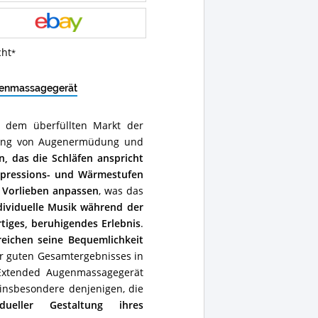
cht
t
ugenmassagegerät
 dem überfüllten Markt der
rung von Augenermüdung und
n, das die Schläfen anspricht
pressions- und Wärmestufen
n Vorlieben anpassen
, was das
dividuelle Musik während der
tiges, beruhigendes Erlebnis
.
reichen seine Bequemlichkeit
hr guten Gesamtergebnisses in
Extended Augenmassagegerät
insbesondere denjenigen, die
ueller Gestaltung ihres