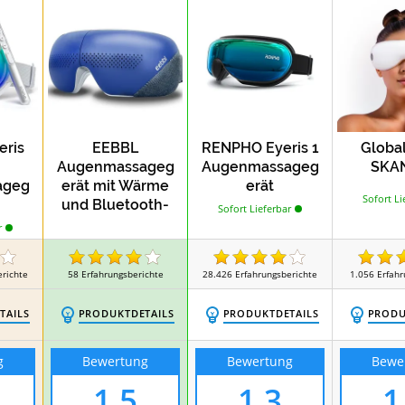
Test
Test
eräte
Cellulite-Massagegeräte
Mass
ris
EEBBL
RENPHO Eyeris 1
Global
Augenmassageg
Augenmassageg
SKA
ageg
erät mit Wärme
erät
Sofort Li
und Bluetooth-
Sofort Lieferbar
Musik kann
r
trockene Augen
erichte
58
Erfahrungsberichte
28.426
Erfahrungsberichte
1.056
Erfahr
TAILS
PRODUKTDETAILS
PRODUKTDETAILS
PRODU
g
Bewertung
Bewertung
Bewe
1,5
1,3
1