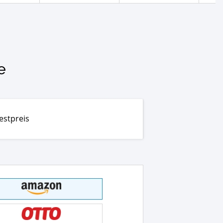
e
estpreis
t