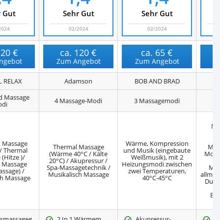
 Gut
Sehr Gut
Sehr Gut
2024
02/2024
02/2024
120 €
ca.
120 €
ca.
65 €
ngebot
Zum Angebot
Zum Angebot
Z
 RELAX
Adamson
BOB AND BRAD
d Massage
4 Massage-Modi
3 Massagemodi
3 
di
1
Ma
vo
k Massage
Wärme, Kompression
Thermal Massage
Mas
 / Thermal
und Musik (eingebaute
(Wärme 40°C / Kälte
Modu
(Hitze )/
Weißmusik), mit 2
20°C) / Akupressur /
er
n Massage
Heizungsmodi zwischen
Spa-Massagetechnik /
Mas
ssage) /
zwei Temperaturen,
Musikalisch Massage
allmäh
ch Massage
40°C-45°C
Durc
M
Blu
tsmassageg
2 In 1 Wärmem
Akupressur-
R