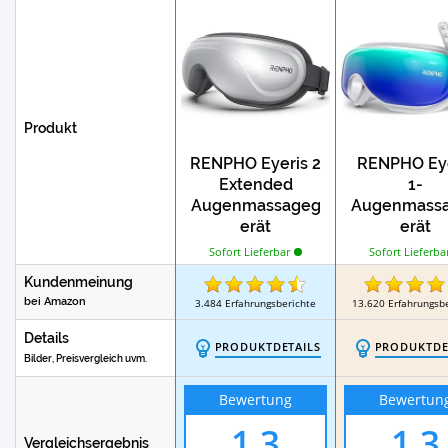
Test
Handmassagegeräte
Venen-Massageg
Produkt
RENPHO Eyeris 2
RENPHO Eye
Extended
1-
Augenmassageg
Augenmass
erät
erät
Sofort Lieferbar
Sofort Lieferba
Kundenmeinung
bei Amazon
3.484
Erfahrungsberichte
13.620
Erfahrungsb
Details
PRODUKTDETAILS
PRODUKTDE
Bilder, Preisvergleich uvm.
Bewertung
Bewertun
1,3
1,3
Vergleichsergebnis