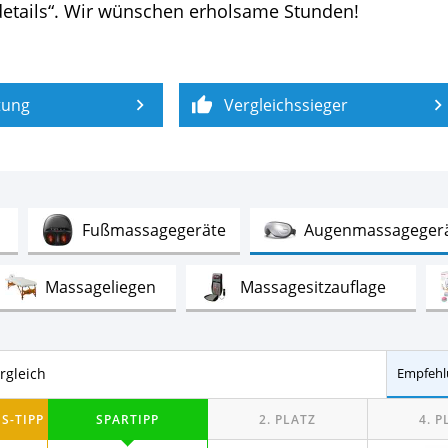
etails“. Wir wünschen erholsame Stunden!
tung
Vergleichssieger
Test
Test
Fußmassagegeräte
Augenmassageger
Test
Test
Massageliegen
Massagesitzauflage
Test
Test
apieliegen
Kosmetikliegen
Massage
rgleich
Empfehl
Test
Test
Test
äte
Kopfkrauler
Fußmassageroller