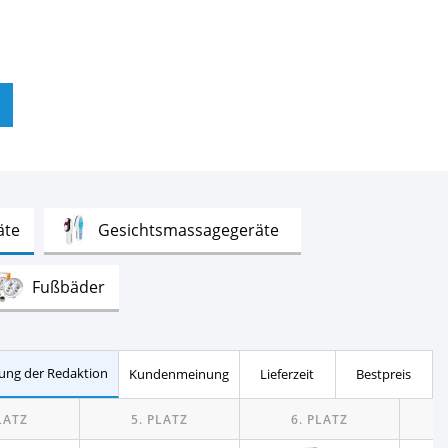
Test
Test
äte
Gesichtsmassagegeräte
Test
Fußbäder
Test
Test
matten
Akupressurmatten
ung der Redaktion
Kundenmeinung
Lieferzeit
Bestpreis
Test
Massagesessel