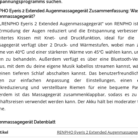
spannungsprogramms suchen
.
HO Eyeris 2 Extended Augenmassagegerät Zusammenfassung: Was 
enmassagegerät?
„RENPHO Eyeris 2 Extended Augenmassagegerät“ von RENPHO ist
Ermüdung der Augen reduziert und die Entspannung verbessert.
itertes Kissen mit Knet- und Druckfunktion, ideal für die
agegerät verfügt über 2 Druck- und Wärmestufen, wobei man 
e von 40℃ und einer stärkeren Wärme von 45℃ wählen kann, um
n zu behandeln. Außerdem verfügt es über eine Bluetooth-Ve
s, mit dem du deine eigene Musik kabellos streamen kannst, w
einen tieferen Schlaf abschalten kannst. Das benutzerfreundli
ten zur einfachen Anpassung der Einstellungen, einen 
kreduzierung und verstellbare Riemen für eine bequeme Pas
rdem ist das Massagegerät zusammenklappbar, sodass es zu 
häftsreisen verwendet werden kann. Der Akku hält bei moderater t
he.
nmassagegerät Datenblatt
tikel
RENPHO Eyeris 2 Extended Augenmassageg