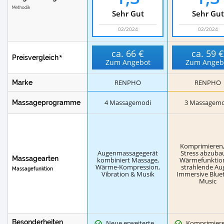
Methodik
Sehr Gut
Sehr Gut
02/2024
02/2024
ca.
66 €
ca.
59 
Preisvergleich
Zum Angebot
Zum Angeb
RENPHO
RENPHO
Marke
4 Massagemodi
3 Massagemo
Massageprogramme
Komprimieren
Augenmassagegerät
Stress abzuba
Massagearten
kombiniert Massage,
Wärmefunktion
Wärme-Kompression,
strahlende Au
Massagefunktion
Vibration & Musik
Immersive Blue
Music
Besonderheiten
Neue erweiterte
Komprimier