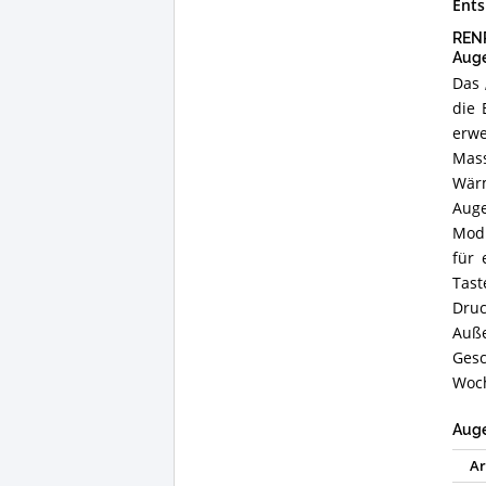
Ent
RENP
Aug
Das 
die 
erwe
Mass
Wärm
Auge
Modu
für 
Tas
Druc
Auße
Gesc
Woc
Auge
Ar