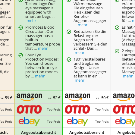
bauen:
Technology: Our
Wärmemassage -
erät mi
-
eye massager is
Die eingebauten
elegan
geger
equipped with
Heizkissen des
ergono
sanft …
smart air bags …
Renpho-
Entwur
mehr
Augenmassageger
für …
m
…
mehr
on für
Promotes Blood
Es hat 
Augen:
Circulation: Our
Reduzieren Sie die
Massag
massager has a
Belastung der
Luftdr
orgen
built-in
Augen und
(Airbag
nde …
temperature probe
verbessern Sie den
Massag
that …
mehr
Schlaf - Das …
2 eing
mehr
euerung
Four Eye
Lautsp
es
Protection Modes:
180° verstellbares
bieten 
en Sie
You can choose
und tragbares
entspa
between four eye
Design - Unser
musika
, die
protection modes
Augenmassageger
Massag
by …
mehr
ät kann in ein …
mehr
mehr
59 €
52 €
50 €
ca.
ca.
ca.
Top Preis
Top Preis
Top Preis
Top Preis
Top Preis
Top Preis
icht
Angebotsübersicht
Angebotsübersicht
Angebots