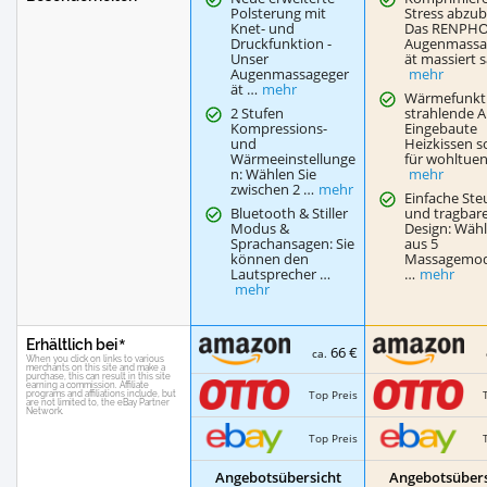
Polsterung mit
Stress abzu
Knet- und
Das RENPHO
Druckfunktion -
Augenmassa
Unser
ät massiert 
Augenmassageger
mehr
ät …
mehr
Wärmefunkti
2 Stufen
strahlende 
Kompressions-
Eingebaute
und
Heizkissen s
Wärmeeinstellunge
für wohltue
n: Wählen Sie
mehr
zwischen 2 …
mehr
Einfache St
Bluetooth & Stiller
und tragbar
Modus &
Design: Wähl
Sprachansagen: Sie
aus 5
können den
Massagemodi
Lautsprecher …
…
mehr
mehr
Erhältlich bei
66 €
ca.
Top Preis
Top Preis
Angebotsübersicht
Angebotsübers