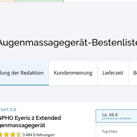
Augenmassagegerät-Bestenlist
lung der Redaktion
Kundenmeinung
Lieferzeit
B
 GUT
(
1,3
)
RENPHO
ca. 66 €
PHO Eyeris 2 Extended
Eyeris
KOSTENLOSE LIEFERUNG
2
genmassagegerät
Extended
Top Preis
Augenmassagegerä
3.484
Erfahrungen