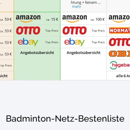
…
htung + feinem …
mehr
53 €
15 €
100 €
ca.
ca.
ca.
53 €
Top Preis
Top Preis
ca.
53 €
Top Preis
Top Preis
ca.
Angebotsübersicht
Angebotsübersicht
53 €
ca.
Top Preis
icht
alle 6 
Badminton-Netz-Bestenliste