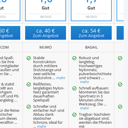
ut
Gut
Gut
2025
08/2025
08/2025
50 €
ca.
40 €
ca.
54 €
ngebot
Zum Angebot
Zum Angebot
Z
COM
MUWO
BAGAIL
nd Spaß:
Stabile
Robust und
L
 Sie Ihre
Konstruktion
langlebig:
Ma
nmitglieder
durch mittlere
Hochwertiges
N
raußen und
Stützstange und
Nylonnetz,
b
n Sie …
zwei seitliche
pulverbeschichtete
w
Stützrohre …
mehr
und schwarz …
M
mehr
 & stabil:
Reißfestes,
H
ellt aus
langlebiges Nylon-
Schnell aufbauen:
Di
rtigem
Netz garantiert
Montieren Sie das
a
off und PE-
dauerhaften
Sportnetz in 3
H
anglebig …
Spielspaß
Minuten ohne
D
Werkzeug. Die …
Schneller und
E
mehr
ür die Reise:
einfacher Auf- und
Es
ktischer
Abbau dank
Tragbar: Nachdem
W
 um dieses
elastischer
sie abgebaut sind,
er
erallhin …
Schnüre, ideal für
werden die Pfosten
k
…
mehr
mit