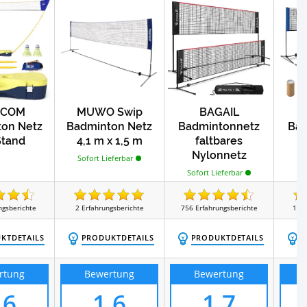
COM
MUWO Swip
BAGAIL
on Netz
Badminton Netz
Badmintonnetz
Bad
Stand
4,1 m x 1,5 m
faltbares
m
Nylonnetz
Sofort Lieferbar
So
Sofort Lieferbar
ngsberichte
2
Erfahrungsberichte
756
Erfahrungsberichte
11
E
KTDETAILS
PRODUKTDETAILS
PRODUKTDETAILS
P
rtung
Bewertung
Bewertung
,6
1,6
1,7