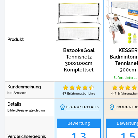
Produkt
BazookaGoal
KESSER
Tennisnetz
Badmintonn
300x100cm
Tennisne
Komplettset
300cm
Sofort Lieferba
Kundenmeinung
bei Amazon
67
Erfahrungsberichte
447
Erfahrungsber
Details
PRODUKTDETAILS
PRODUKTDE
Bilder, Preisvergleich uvm.
Bewertung
Bewertun
1,3
1,5
Vergleichsergebnis