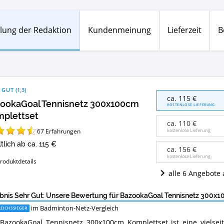
lung der Redaktion
Kundenmeinung
Lieferzeit
B
 GUT
(
1,3
)
BazookaGoal
ca. 115 €
ookaGoal Tennisnetz 300x100cm
Tennisnetz
KOSTENLOSE LIEFERUNG
300x100cm
plettset
Komplettset
ca. 110 €
Angebote:
67
Erfahrungen
kostenlose Lieferung
Wo
tlich ab ca. 115 €
ist
ca. 156 €
dieses
kostenlose Lieferung
roduktdetails
Badminton-
alle 6 Angebote
Netz
erhältlich?
bnis Sehr Gut: Unsere Bewertung für BazookaGoal Tennisnetz 300x
im Badminton-Netz-Vergleich
EICHSSIEGER