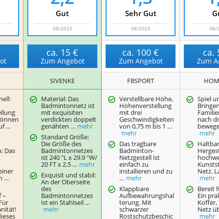
Gut
Sehr Gut
G
08/2025
08/2025
08/
€
ca.
15 €
ca.
100 €
ca.
ot
Zum Angebot
Zum Angebot
Zum A
SIVENKE
FBSPORT
HOM
ell:
Material: Das
Verstellbare Höhe,
Spiel u
Badmintonnetz ist
Höhenverstellung
Bringen
llung
mit exquisiten
mit drei
Familie
können
verdickten doppelt
Geschwindigkeiten
nach d
uf …
genähten …
mehr
von 0,75 m bis 1 …
bewege
mehr
mehr
Standard Größe:
Die Größe des
Das tragbare
Haltbar
: Das
Badmintonnetzes
Badminton-
Hergest
ist 240 "L x 29.9 "W/
Netzgestell ist
hochwe
20 FT x 2.5 …
mehr
einfach zu
Kunstst
einer
installieren und zu
Netz. L
Exquisit und stabil:
en …
…
mehr
mehr
An der Oberseite
des
Klappbare
Bereit f
f –
Badmintonnetzes
Aufbewahrungshal
Ein pra
Für
ist ein Stahlseil …
terung. Mit
Koffer,
nität!
mehr
schwarzer
Netz üb
ieses
Rostschutzbeschic
mehr