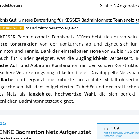
dieses
kostenlose Lieferung
Badminton-
roduktdetails
alle 5 Angebote
Netz
erhältlich?
bnis Gut: Unsere Bewertung für KESSER Badmintonnetz Tennisnetz 
im Badminton-Netz-Vergleich
-LEISTUNGS-TIPP
KESSER Badmintonnetz Tennisnetz 300cm hebt sich durch sein v
ste Konstruktion
von der Konkurrenz ab und eignet sich für 
inton und Tennis. Dank der einstellbaren Höhe von 92 bis 155 cm
auch für Kinder geeignet, was die
Zugänglichkeit verbessert
. B
ache Auf- und Abbau
in Kombination mit der soliden Konstruktio
sichere Verankerungsmöglichkeiten bietet. Das doppelte Netzspan
lfläche
und ergänzt die robuste horizontale Metallrohrverbin
lgeschehen. Mit dem mitgelieferten Zubehör und der praktischen
ses Netz als
langlebige, hochwertige Wahl
, die sich perfekt
önlichen Badmintonnetztest eignet.
(
2,2
)
SIVENKE
ca. 15 €
ENKE Badminton Netz Aufgerüstet
Badminton
mi
GRATIS PREMIUMVERSAND