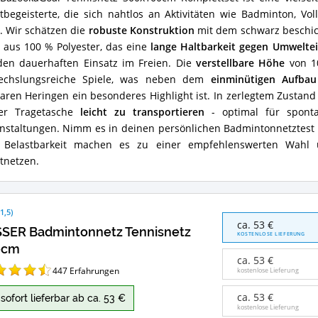
BazookaGoal Tennisnetz 300x100cm Komplettset ist eine vielseit
tbegeisterte, die sich nahtlos an Aktivitäten wie Badminton, Vo
t. Wir schätzen die
robuste Konstruktion
mit dem schwarz beschi
 aus 100 % Polyester, das eine
lange Haltbarkeit gegen Umweltei
den dauerhaften Einsatz im Freien. Die
verstellbare Höhe
von 10
echslungsreiche Spiele, was neben dem
einminütigen Aufbau
baren Heringen ein besonderes Highlight ist. In zerlegtem Zustan
ner Tragetasche
leicht zu transportieren
- optimal für sponta
nstaltungen. Nimm es in deinen persönlichen Badmintonnetztest au
 Belastbarkeit machen es zu einer empfehlenswerten Wahl u
tnetzen.
(
1,5
)
KESSER
ca. 53 €
SER Badmintonnetz Tennisnetz
Badmintonnetz
KOSTENLOSE LIEFERUNG
Tennisnetz
0cm
300cm
ca. 53 €
Angebote:
447
Erfahrungen
kostenlose Lieferung
Wo
ist
ca. 53 €
sofort lieferbar ab ca. 53 €