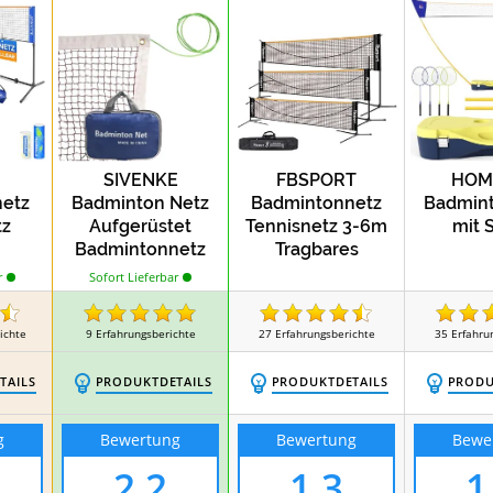
SIVENKE
FBSPORT
HOM
etz
Badminton Netz
Badmintonnetz
Badmint
tz
Aufgerüstet
Tennisnetz 3-6m
mit 
Badmintonnetz
Tragbares
Volleyball
r
Sofort Lieferbar
Federballnetz
Trainingsnetz
ichte
9
Erfahrungsberichte
27
Erfahrungsberichte
35
Erfahru
TAILS
PRODUKTDETAILS
PRODUKTDETAILS
PRODU
g
Bewertung
Bewertung
Bewe
2,2
1,3
1