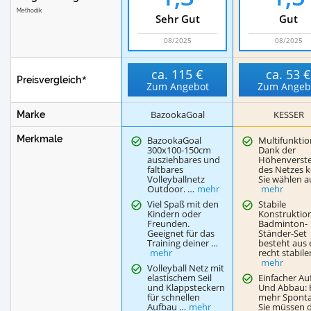
Methodik
Sehr Gut
Gut
08/2025
08/2025
ca.
115 €
ca.
53 
Preisvergleich
Zum Angebot
Zum Angeb
BazookaGoal
KESSER
Marke
Merkmale
BazookaGoal
Multifunktion
300x100-150cm
Dank der
ausziehbares und
Höhenverste
faltbares
des Netzes 
Volleyballnetz
Sie wählen a
Outdoor. …
mehr
mehr
Viel Spaß mit den
Stabile
Kindern oder
Konstruktion
Freunden.
Badminton-
Geeignet für das
Ständer-Set
Training deiner …
besteht aus 
mehr
recht stabil
mehr
Volleyball Netz mit
elastischem Seil
Einfacher Au
und Klappsteckern
Und Abbau: 
für schnellen
mehr Sponta
Aufbau …
mehr
Sie müssen d