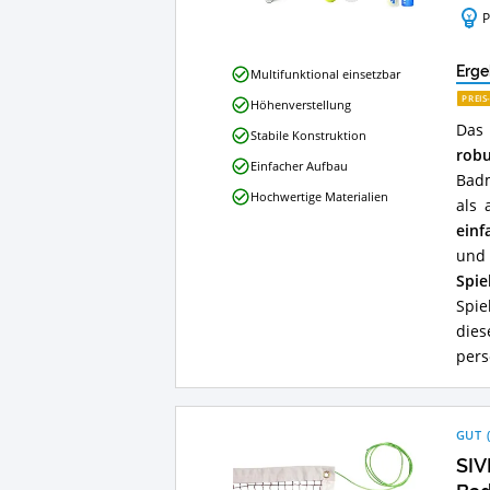
P
KESSER
Erge
Multifunktional einsetzbar
Badmintonnetz
PREIS
Höhenverstellung
Tennisnetz
Das 
300cm
Stabile Konstruktion
Vorteile:
robu
Einfacher Aufbau
Was
Badm
spricht
Hochwertige Materialien
als 
für
dieses
einf
Badminton-
und 
Netz?
Spie
Spie
die
pers
GUT
SIV