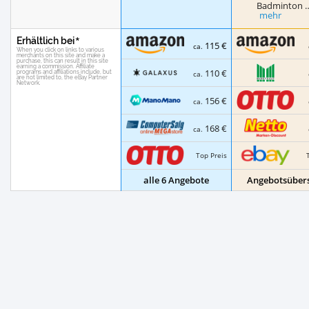
Badminton 
mehr
Erhältlich bei
115 €
ca.
110 €
ca.
156 €
ca.
168 €
ca.
Top Preis
alle 6 Angebote
Angebotsübers