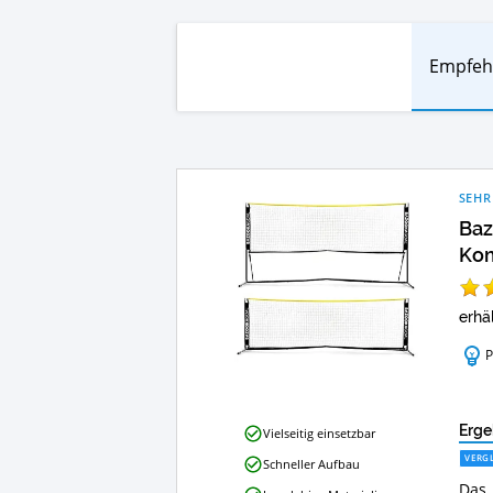
Empfeh
SEHR
Baz
Kom
erhäl
P
BazookaGoal
Erge
Vielseitig einsetzbar
Tennisnetz
VERGL
Schneller Aufbau
300x100cm