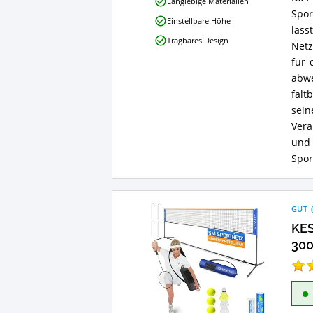
Das 
Komplettset
Langlebige Materialien
Vorteile:
Spor
Einstellbare Höhe
Was
läss
spricht
Tragbares Design
Netz
für
dieses
für 
Badminton-
abw
Netz?
falt
sei
Vera
und
Spor
GUT
KES
30