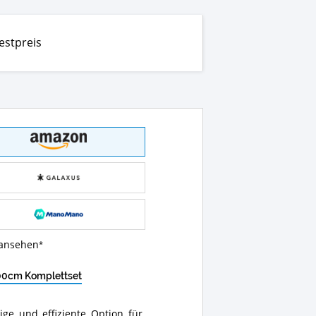
estpreis
 ansehen
100cm Komplettset