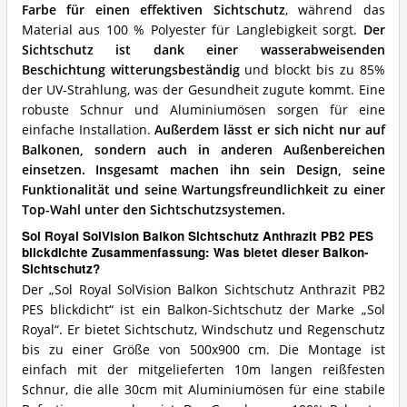
diesen
Farbe für einen effektiven Sichtschutz
, während das
Balkon-
Material aus 100 % Polyester für Langlebigkeit sorgt.
Der
Sichtschutz?
Sichtschutz ist dank einer wasserabweisenden
Beschichtung witterungsbeständig
und blockt bis zu 85%
der UV-Strahlung, was der Gesundheit zugute kommt. Eine
robuste Schnur und Aluminiumösen sorgen für eine
einfache Installation.
Außerdem lässt er sich nicht nur auf
Balkonen, sondern auch in anderen Außenbereichen
einsetzen.
Insgesamt machen ihn sein Design, seine
Funktionalität und seine Wartungsfreundlichkeit zu einer
Top-Wahl unter den Sichtschutzsystemen.
Sol Royal SolVision Balkon Sichtschutz Anthrazit PB2 PES
blickdichte Zusammenfassung: Was bietet dieser Balkon-
Sichtschutz?
Der „Sol Royal SolVision Balkon Sichtschutz Anthrazit PB2
PES blickdicht“ ist ein Balkon-Sichtschutz der Marke „Sol
Royal“. Er bietet Sichtschutz, Windschutz und Regenschutz
bis zu einer Größe von 500x900 cm. Die Montage ist
einfach mit der mitgelieferten 10m langen reißfesten
Schnur, die alle 30cm mit Aluminiumösen für eine stabile