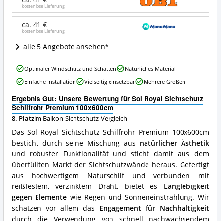
ca. 41 €
Premium
kostenlose Lieferung
100x600cm
Angebote:
ca. 41 €
kostenlose Lieferung
Wo
ist
alle 5 Angebote ansehen
dieser
Balkon-
Sol
Sichtschutz
Optimaler Windschutz und Schatten
Natürliches Material
Royal
erhältlich?
Einfache Installation
Vielseitig einsetzbar
Mehrere Größen
Sichtschutz
Schilfrohr
Ergebnis Gut: Unsere Bewertung für Sol Royal Sichtschutz
Premium
Schilfrohr Premium 100x600cm
100x600cm
8. Platz
im Balkon-Sichtschutz-Vergleich
Vorteile:
Was
Das Sol Royal Sichtschutz Schilfrohr Premium 100x600cm
spricht
besticht durch seine Mischung aus
natürlicher Ästhetik
für
und robuster Funktionalität und sticht damit aus dem
diesen
Balkon-
überfüllten Markt der Sichtschutzwände heraus. Gefertigt
Sichtschutz?
aus hochwertigem Naturschilf und verbunden mit
reißfestem, verzinktem Draht, bietet es
Langlebigkeit
gegen Elemente
wie Regen und Sonneneinstrahlung. Wir
schätzen vor allem das
Engagement für Nachhaltigkeit
durch die Verwendung von schnell nachwachsendem