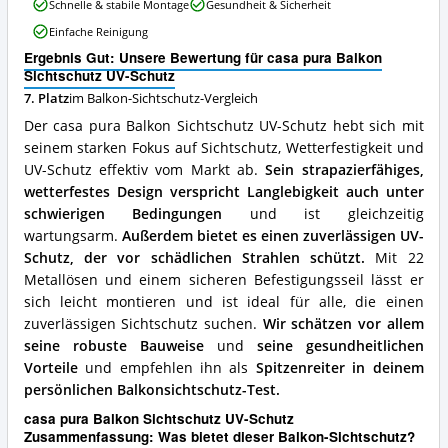
Schnelle & stabile Montage
Gesundheit & Sicherheit
Balkon
Sichtschutz
Einfache Reinigung
UV-
Ergebnis Gut: Unsere Bewertung für casa pura Balkon
Schutz
Sichtschutz UV-Schutz
Vorteile:
Was
7. Platz
im Balkon-Sichtschutz-Vergleich
spricht
Der casa pura Balkon Sichtschutz UV-Schutz hebt sich mit
für
seinem starken Fokus auf Sichtschutz, Wetterfestigkeit und
diesen
UV-Schutz effektiv vom Markt ab.
Sein strapazierfähiges,
Balkon-
Sichtschutz?
wetterfestes Design verspricht Langlebigkeit auch unter
schwierigen Bedingungen
und ist gleichzeitig
wartungsarm.
Außerdem bietet es einen zuverlässigen UV-
Schutz, der vor schädlichen Strahlen schützt.
Mit 22
Metallösen und einem sicheren Befestigungsseil lässt er
sich leicht montieren und ist ideal für alle, die einen
zuverlässigen Sichtschutz suchen.
Wir schätzen vor allem
seine robuste Bauweise
und
seine gesundheitlichen
Vorteile
und empfehlen ihn als
Spitzenreiter in deinem
persönlichen Balkonsichtschutz-Test.
casa pura Balkon Sichtschutz UV-Schutz
Zusammenfassung: Was bietet dieser Balkon-Sichtschutz?