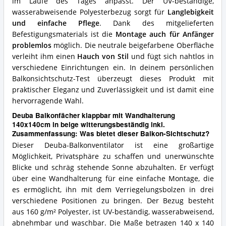
im Laufe des Tages anpasst. Der UV-beständige,
wasserabweisende Polyesterbezug sorgt für
Langlebigkeit
und einfache Pflege
. Dank des mitgelieferten
Befestigungsmaterials ist die
Montage auch für Anfänger
problemlos
möglich. Die neutrale beigefarbene Oberfläche
verleiht ihm einen
Hauch von Stil
und fügt sich nahtlos in
verschiedene Einrichtungen ein. In deinem persönlichen
Balkonsichtschutz-Test überzeugt dieses Produkt mit
praktischer Eleganz und Zuverlässigkeit und ist damit eine
hervorragende Wahl.
Deuba Balkonfächer klappbar mit Wandhalterung
140x140cm in beige witterungsbeständig inkl.
Zusammenfassung: Was bietet dieser Balkon-Sichtschutz?
Dieser Deuba-Balkonventilator ist eine großartige
Möglichkeit, Privatsphäre zu schaffen und unerwünschte
Blicke und schräg stehende Sonne abzuhalten. Er verfügt
über eine Wandhalterung für eine einfache Montage, die
es ermöglicht, ihn mit dem Verriegelungsbolzen in drei
verschiedene Positionen zu bringen. Der Bezug besteht
aus 160 g/m² Polyester, ist UV-beständig, wasserabweisend,
abnehmbar und waschbar. Die Maße betragen 140 x 140