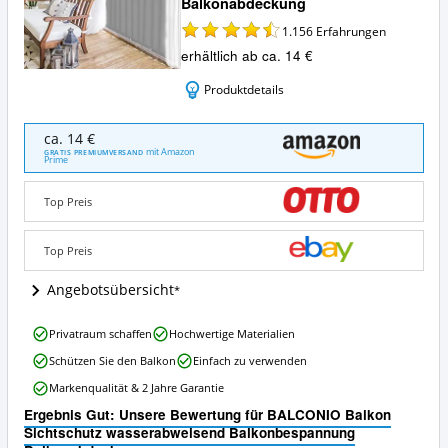
Balkonabdeckung
1.156
Erfahrungen
erhältlich ab ca. 14 €
Produktdetails
BALCONIO
ca. 14 €
Balkon
mit Amazon
GRATIS PREMIUMVERSAND
Prime
Sichtschutz
wasserabweisend
Balkonbespannung
Top Preis
Balkonabdeckung
Angebote:
Top Preis
Wo
ist
Angebotsübersicht
dieser
Balkon-
Sichtschutz
BALCONIO
Privatraum schaffen
Hochwertige Materialien
erhältlich?
Balkon
Schützen Sie den Balkon
Einfach zu verwenden
Sichtschutz
wasserabweisend
Markenqualität & 2 Jahre Garantie
Balkonbespannung
Ergebnis Gut: Unsere Bewertung für BALCONIO Balkon
Balkonabdeckung
Sichtschutz wasserabweisend Balkonbespannung
Vorteile: