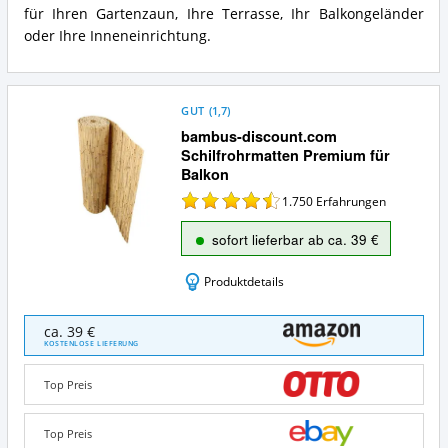
für Ihren Gartenzaun, Ihre Terrasse, Ihr Balkongeländer
oder Ihre Inneneinrichtung.
GUT
(
1,7
)
bambus-discount.com
Schilfrohrmatten Premium für
Balkon
1.750
Erfahrungen
sofort lieferbar ab ca. 39 €
Produktdetails
bambus-
ca. 39 €
discount.com
KOSTENLOSE LIEFERUNG
Schilfrohrmatten
Premium
Top Preis
für
Balkon
Angebote:
Top Preis