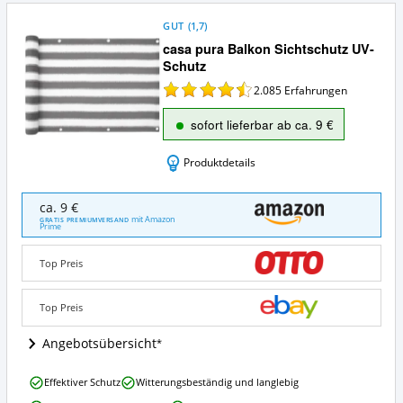
GUT
(
1,7
)
casa pura Balkon Sichtschutz UV-
Schutz
2.085
Erfahrungen
sofort lieferbar ab ca. 9 €
Produktdetails
casa
ca. 9 €
pura
mit Amazon
GRATIS PREMIUMVERSAND
Prime
Balkon
Sichtschutz
UV-
Top Preis
Schutz
Angebote:
Top Preis
Wo
ist
Angebotsübersicht
dieser
Balkon-
Sichtschutz
casa
Effektiver Schutz
Witterungsbeständig und langlebig
erhältlich?
pura