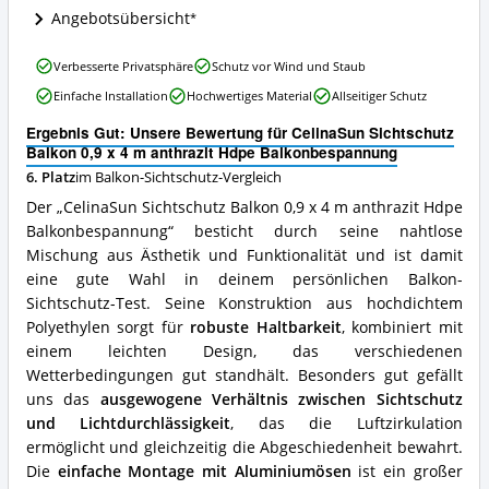
Hdpe
Angebotsübersicht
Balkonbespannung
Angebote:
Wo
CelinaSun
Verbesserte Privatsphäre
Schutz vor Wind und Staub
ist
Sichtschutz
Einfache Installation
Hochwertiges Material
Allseitiger Schutz
dieser
Balkon
Balkon-
0,9
Ergebnis Gut: Unsere Bewertung für CelinaSun Sichtschutz
Sichtschutz
x
Balkon 0,9 x 4 m anthrazit Hdpe Balkonbespannung
erhältlich?
4
6. Platz
im Balkon-Sichtschutz-Vergleich
m
anthrazit
Der „CelinaSun Sichtschutz Balkon 0,9 x 4 m anthrazit Hdpe
Hdpe
Balkonbespannung“ besticht durch seine nahtlose
Balkonbespannung
Mischung aus Ästhetik und Funktionalität und ist damit
Vorteile:
Was
eine gute Wahl in deinem persönlichen Balkon-
spricht
Sichtschutz-Test. Seine Konstruktion aus hochdichtem
für
Polyethylen sorgt für
robuste Haltbarkeit
, kombiniert mit
diesen
einem leichten Design, das verschiedenen
Balkon-
Wetterbedingungen gut standhält. Besonders gut gefällt
Sichtschutz?
uns das
ausgewogene Verhältnis zwischen Sichtschutz
und Lichtdurchlässigkeit
, das die Luftzirkulation
ermöglicht und gleichzeitig die Abgeschiedenheit bewahrt.
Die
einfache Montage mit Aluminiumösen
ist ein großer