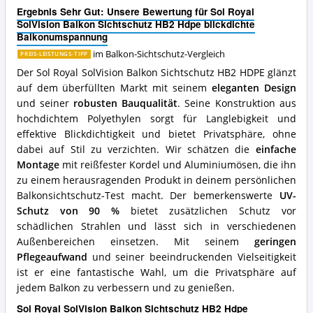
Sichtschutz
Balkon
Ergebnis Sehr Gut: Unsere Bewertung für Sol Royal
erhältlich?
Sichtschutz
SolVision Balkon Sichtschutz HB2 Hdpe blickdichte
HB2
Balkonumspannung
Hdpe
blickdichte
im Balkon-Sichtschutz-Vergleich
PREIS-LEISTUNGS-TIPP
Balkonumspannung
Der Sol Royal SolVision Balkon Sichtschutz HB2 HDPE glänzt
Vorteile:
auf dem überfüllten Markt mit seinem
eleganten Design
Was
und seiner
robusten Bauqualität
. Seine Konstruktion aus
spricht
für
hochdichtem Polyethylen sorgt für Langlebigkeit und
diesen
effektive Blickdichtigkeit und bietet Privatsphäre, ohne
Balkon-
dabei auf Stil zu verzichten. Wir schätzen die
einfache
Sichtschutz?
Montage
mit reißfester Kordel und Aluminiumösen, die ihn
zu einem herausragenden Produkt in deinem persönlichen
Balkonsichtschutz-Test macht. Der bemerkenswerte
UV-
Schutz von 90 %
bietet zusätzlichen Schutz vor
schädlichen Strahlen und lässt sich in verschiedenen
Außenbereichen einsetzen. Mit seinem
geringen
Pflegeaufwand
und seiner beeindruckenden Vielseitigkeit
ist er eine fantastische Wahl, um die Privatsphäre auf
jedem Balkon zu verbessern und zu genießen.
Sol Royal SolVision Balkon Sichtschutz HB2 Hdpe