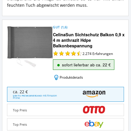
feuchten Tuch abgewischt werden muss.
GUT
(
1,6
)
CelinaSun Sichtschutz Balkon 0,9 x
4 m anthrazit Hdpe
Balkonbespannung
2.274
Erfahrungen
sofort lieferbar ab ca. 22 €
Produktdetails
CelinaSun
ca. 22 €
Sichtschutz
mit Amazon
GRATIS PREMIUMVERSAND
Prime
Balkon
0,9
x
Top Preis
4
m
Top Preis
anthrazit