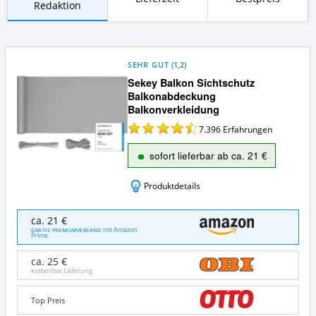
Redaktion
SEHR GUT
(
1,2
)
Sekey Balkon Sichtschutz
Balkonabdeckung
Balkonverkleidung
7.396
Erfahrungen
sofort lieferbar ab ca. 21 €
Produktdetails
Sekey
ca. 21 €
Balkon
mit Amazon
GRATIS PREMIUMVERSAND
Prime
Sichtschutz
Balkonabdeckung
ca. 25 €
Balkonverkleidung
kostenlose Lieferung
Angebote:
Wo
Top Preis
ist