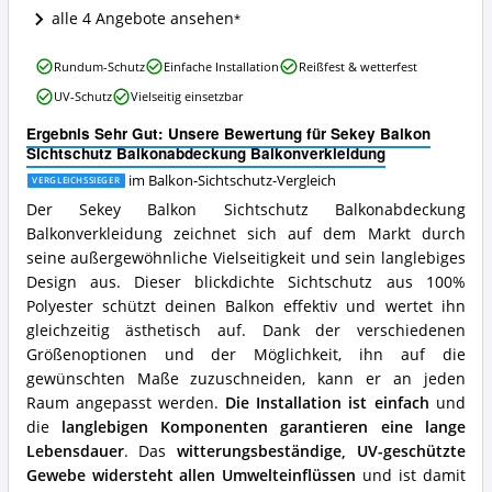
dieser
alle 4 Angebote ansehen
Balkon-
Sichtschutz
erhältlich?
Sekey
Rundum-Schutz
Einfache Installation
Reißfest & wetterfest
Balkon
UV-Schutz
Vielseitig einsetzbar
Sichtschutz
Balkonabdeckung
Ergebnis Sehr Gut: Unsere Bewertung für Sekey Balkon
Balkonverkleidung
Sichtschutz Balkonabdeckung Balkonverkleidung
Vorteile:
Was
im Balkon-Sichtschutz-Vergleich
VERGLEICHSSIEGER
spricht
Der Sekey Balkon Sichtschutz Balkonabdeckung
für
Balkonverkleidung zeichnet sich auf dem Markt durch
diesen
seine außergewöhnliche Vielseitigkeit und sein langlebiges
Balkon-
Sichtschutz?
Design aus. Dieser blickdichte Sichtschutz aus 100%
Polyester schützt deinen Balkon effektiv und wertet ihn
gleichzeitig ästhetisch auf. Dank der verschiedenen
Größenoptionen und der Möglichkeit, ihn auf die
gewünschten Maße zuzuschneiden, kann er an jeden
Raum angepasst werden.
Die Installation ist einfach
und
die
langlebigen Komponenten garantieren eine lange
Lebensdauer
. Das
witterungsbeständige, UV-geschützte
Gewebe widersteht allen Umwelteinflüssen
und ist damit