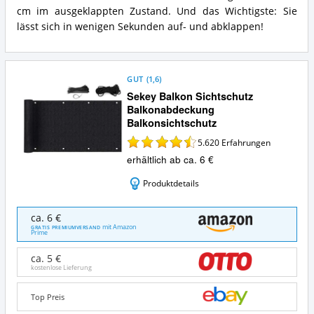
cm im ausgeklappten Zustand. Und das Wichtigste: Sie
lässt sich in wenigen Sekunden auf- und abklappen!
GUT
(
1,6
)
Sekey Balkon Sichtschutz
Balkonabdeckung
Balkonsichtschutz
5.620
Erfahrungen
erhältlich ab ca. 6 €
Produktdetails
Sekey
ca. 6 €
Balkon
mit Amazon
GRATIS PREMIUMVERSAND
Prime
Sichtschutz
Balkonabdeckung
ca. 5 €
Balkonsichtschutz
kostenlose Lieferung
Angebote:
Wo
Top Preis
ist
dieser