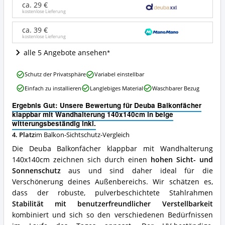
mit
ca. 29 €
Wandhalterung
kostenlose Lieferung
140x140cm
in
ca. 39 €
kostenlose Lieferung
beige
witterungsbeständig
alle 5 Angebote ansehen
inkl.
Angebote:
Deuba
Wo
Schutz der Privatsphäre
Variabel einstellbar
Balkonfächer
ist
Einfach zu installieren
Langlebiges Material
Waschbarer Bezug
klappbar
dieser
mit
Balkon-
Ergebnis Gut: Unsere Bewertung für Deuba Balkonfächer
Wandhalterung
Sichtschutz
klappbar mit Wandhalterung 140x140cm in beige
140x140cm
erhältlich?
witterungsbeständig inkl.
in
4. Platz
im Balkon-Sichtschutz-Vergleich
beige
witterungsbeständig
Die Deuba Balkonfächer klappbar mit Wandhalterung
inkl.
140x140cm zeichnen sich durch einen
hohen Sicht- und
Vorteile:
Sonnenschutz
aus und sind daher ideal für die
Was
spricht
Verschönerung deines Außenbereichs. Wir schätzen es,
für
dass der robuste, pulverbeschichtete Stahlrahmen
diesen
Stabilität mit benutzerfreundlicher Verstellbarkeit
Balkon-
kombiniert und sich so den verschiedenen Bedürfnissen
Sichtschutz?