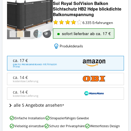
Sol Royal SolVision Balkon
Sichtschutz HB2 Hdpe blickdichte
Balkonumspannung
6.335
Erfahrungen
sofort lieferbar ab ca. 17 €
Produktdetails
Sol
ca. 17 €
Royal
mit Amazon
GRATIS PREMIUMVERSAND
Prime
SolVision
Balkon
ca. 14 €
Sichtschutz
kostenlose Lieferung
HB2
Hdpe
ca. 14 €
blickdichte
kostenlose Lieferung
Balkonumspannung
Angebote:
alle 5 Angebote ansehen
Wo
ist
Sol
Einfache Installation
Strapazierfähiges Gewebe
dieser
Royal
Balkon-
Vielseitig einsetzbar
Schutz der Privatsphäre
Wetterfestes Design
SolVision