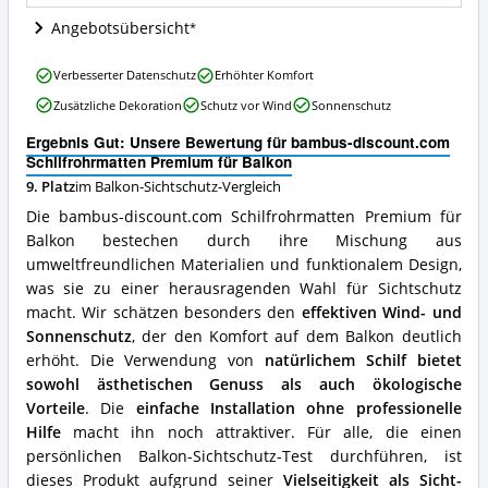
Wo
ist
Angebotsübersicht
dieser
Balkon-
bambus-
Verbesserter Datenschutz
Erhöhter Komfort
Sichtschutz
discount.com
erhältlich?
Zusätzliche Dekoration
Schutz vor Wind
Sonnenschutz
Schilfrohrmatten
Premium
Ergebnis Gut: Unsere Bewertung für bambus-discount.com
für
Schilfrohrmatten Premium für Balkon
Balkon
9. Platz
im Balkon-Sichtschutz-Vergleich
Vorteile:
Was
Die bambus-discount.com Schilfrohrmatten Premium für
spricht
Balkon bestechen durch ihre Mischung aus
für
umweltfreundlichen Materialien und funktionalem Design,
diesen
Balkon-
was sie zu einer herausragenden Wahl für Sichtschutz
Sichtschutz?
macht. Wir schätzen besonders den
effektiven Wind- und
Sonnenschutz
, der den Komfort auf dem Balkon deutlich
erhöht. Die Verwendung von
natürlichem Schilf bietet
sowohl ästhetischen Genuss als auch ökologische
Vorteile
. Die
einfache Installation ohne professionelle
Hilfe
macht ihn noch attraktiver. Für alle, die einen
persönlichen Balkon-Sichtschutz-Test durchführen, ist
dieses Produkt aufgrund seiner
Vielseitigkeit als Sicht-