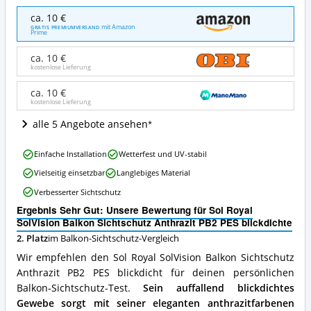
Sol
ca. 10 €
Royal
mit Amazon
GRATIS PREMIUMVERSAND
Prime
SolVision
Balkon
ca. 10 €
Sichtschutz
kostenlose Lieferung
Anthrazit
PB2
ca. 10 €
PES
kostenlose Lieferung
blickdichte
Angebote:
alle 5 Angebote ansehen
Wo
ist
Sol
Einfache Installation
Wetterfest und UV-stabil
dieser
Royal
Balkon-
Vielseitig einsetzbar
Langlebiges Material
SolVision
Sichtschutz
Balkon
Verbesserter Sichtschutz
erhältlich?
Sichtschutz
Ergebnis Sehr Gut: Unsere Bewertung für Sol Royal
Anthrazit
SolVision Balkon Sichtschutz Anthrazit PB2 PES blickdichte
PB2
PES
2. Platz
im Balkon-Sichtschutz-Vergleich
blickdichte
Wir empfehlen den Sol Royal SolVision Balkon Sichtschutz
Vorteile:
Anthrazit PB2 PES blickdicht für deinen persönlichen
Was
Balkon-Sichtschutz-Test.
Sein auffallend blickdichtes
spricht
für
Gewebe sorgt mit seiner eleganten anthrazitfarbenen