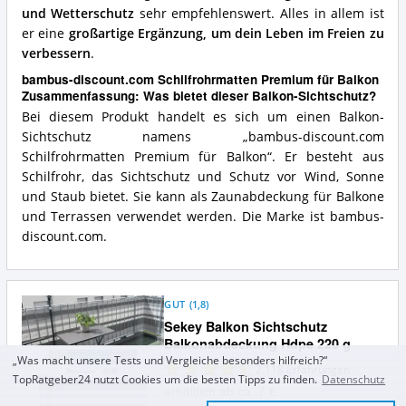
und Wetterschutz
sehr empfehlenswert. Alles in allem ist
er eine
großartige Ergänzung, um dein Leben im Freien zu
verbessern
.
bambus-discount.com Schilfrohrmatten Premium für Balkon
Zusammenfassung: Was bietet dieser Balkon-Sichtschutz?
Bei diesem Produkt handelt es sich um einen Balkon-
Sichtschutz namens „bambus-discount.com
Schilfrohrmatten Premium für Balkon“. Er besteht aus
Schilfrohr, das Sichtschutz und Schutz vor Wind, Sonne
und Staub bietet. Sie kann als Zaunabdeckung für Balkone
und Terrassen verwendet werden. Die Marke ist bambus-
discount.com.
GUT
(
1,8
)
Sekey Balkon Sichtschutz
Balkonabdeckung Hdpe 220 g
„Was macht unsere Tests und Vergleiche besonders hilfreich?“
2.118
Erfahrungen
TopRatgeber24 nutzt Cookies um die besten Tipps zu finden.
Datenschutz
erhältlich ab ca. 7 €