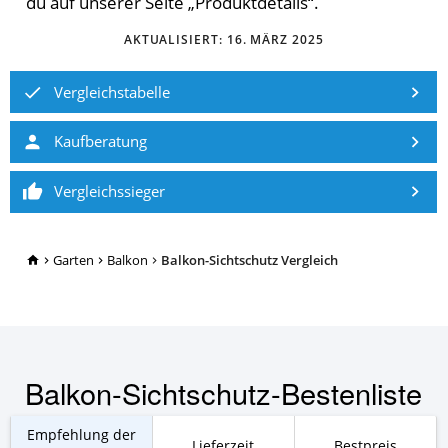
du auf unserer Seite „Produktdetails“.
AKTUALISIERT:
16. MÄRZ 2025
Vergleichstabelle
Kaufberatung
Vergleichssieger
TopRatgeber24.de
Garten
Balkon
Balkon-Sichtschutz Vergleich
Balkon-Sichtschutz-Bestenliste
Empfehlung der
Lieferzeit
Bestpreis