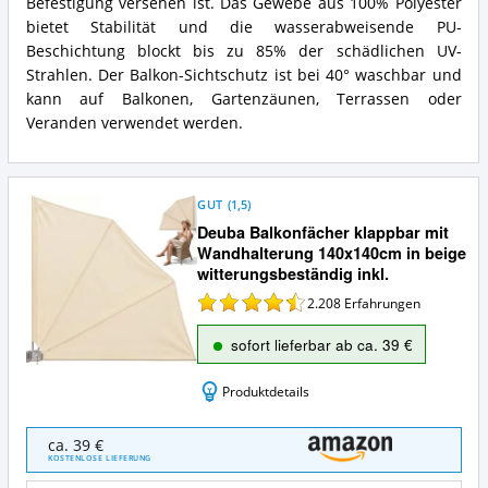
Befestigung versehen ist. Das Gewebe aus 100% Polyester
bietet Stabilität und die wasserabweisende PU-
Beschichtung blockt bis zu 85% der schädlichen UV-
Strahlen. Der Balkon-Sichtschutz ist bei 40° waschbar und
kann auf Balkonen, Gartenzäunen, Terrassen oder
Veranden verwendet werden.
GUT
(
1,5
)
Deuba Balkonfächer klappbar mit
Wandhalterung 140x140cm in beige
witterungsbeständig inkl.
2.208
Erfahrungen
sofort lieferbar ab ca. 39 €
Produktdetails
Deuba
ca. 39 €
Balkonfächer
KOSTENLOSE LIEFERUNG
klappbar