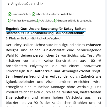
Angebotsübersicht
Balkon-
Sichtschutz
erhältlich?
Sekey
Rundum-Schutz
Schnelle & einfache Installation
Balkon
Rissfest & wetterfest
UV-Schutz
Strapazierfähig & Langlebig
Sichtschutz
Balkonabdeckung
Ergebnis Gut: Unsere Bewertung für Sekey Balkon
Balkonsichtschutz
Sichtschutz Balkonabdeckung Balkonsichtschutz
Vorteile:
5. Platz
im Balkon-Sichtschutz-Vergleich
Was
spricht
Der Sekey Balkon Sichtschutz ist aufgrund seines
robusten
für
Designs
und seiner Funktionalität eine herausragende
diesen
Wahl für deinen persönlichen Balkon Sichtschutz Test. Wir
Balkon-
Sichtschutz?
schätzen vor allem seine Konstruktion aus 100 %
hochdichtem Polyethylen, die mit einem innovativen
Strickdesign für
Haltbarkeit und Atmungsaktivität
sorgt.
Sein
benutzerfreundlicher Aufbau
, der durch Zubehör wie
Nylonkabelbinder und Aluminiumösen erleichtert wird,
ermöglicht eine mühelose Montage ohne Werkzeug. Das
Produkt zeichnet sich durch seine
reißfesten, wetterfesten
Eigenschaften
und einen hohen UV-Schutz aus - es
blockiert bis zu 90 % der schädlichen Strahlen und ist