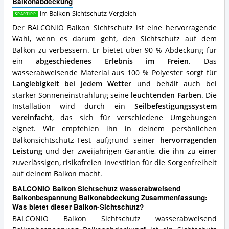
Balkonabdeckung
Was
spricht
im Balkon-Sichtschutz-Vergleich
SPARTIPP
für
Der BALCONIO Balkon Sichtschutz ist eine hervorragende
diesen
Wahl, wenn es darum geht, den Sichtschutz auf dem
Balkon-
Sichtschutz?
Balkon zu verbessern. Er bietet über 90 % Abdeckung für
ein
abgeschiedenes Erlebnis im Freien
. Das
wasserabweisende Material aus 100 % Polyester sorgt für
Langlebigkeit bei jedem Wetter
und behält auch bei
starker Sonneneinstrahlung seine
leuchtenden Farben
. Die
Installation wird durch ein
Seilbefestigungssystem
vereinfacht
, das sich für verschiedene Umgebungen
eignet. Wir empfehlen ihn in deinem persönlichen
Balkonsichtschutz-Test aufgrund seiner
hervorragenden
Leistung
und der zweijährigen Garantie, die ihn zu einer
zuverlässigen, risikofreien Investition für die Sorgenfreiheit
auf deinem Balkon macht.
BALCONIO Balkon Sichtschutz wasserabweisend
Balkonbespannung Balkonabdeckung Zusammenfassung:
Was bietet dieser Balkon-Sichtschutz?
BALCONIO Balkon Sichtschutz wasserabweisend